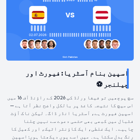
اسپین بنام آسٹریا: فیورٹ اور
چیلنجر ⚽
سچ پوچھیں تو فیفا ورلڈ کپ 2026 کے راؤنڈ آف 16 میں
اس میچ کا نتیجہ کاغذ پر بالکل واضح نظر آتا ہے —
اسپین فیورٹ ہے، آسٹریا انڈر ڈاگ۔ لیکن ناک آؤٹ
فٹبال میں کبھی بھی حتمی دعوے سے نہیں چلنا
چاہیے۔ ایک غلطی، ایک کاؤنٹر اٹیک، اور کھیل کا
رنگ بدل سکتا ہے۔ میں اسے یوں دیکھتا ہوں: اسپین