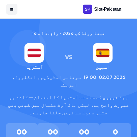
☰
فیفا ورلڈ کپ 2026 · راؤنڈ آف 16
VS
اسپین
آسٹریا
02.07.2026 · 19:00 · سوفائی اسٹیڈیم، انگلووڈ،
امریکہ
ریڈ فیوری کے سامنے آسٹریا کا امتحان — کاغذ پر
فیورٹ واضح ہے، لیکن ناک آؤٹ فٹبال میں کبھی بھی
حتمی دعوے سے نہیں چلنا چاہیے۔
00
00
00
0