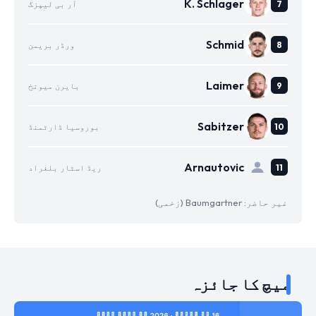
K. Schlager
آر بی لیپزگ
Schmid
ورڈر بریمن
Laimer
بایرن میونخ
Sabitzer
بوروسیا ڈارٹمنڈ
Arnautovic
ریڈ اسٹار بلغراد
غیر حاضر: Baumgartner (زخمی)
میچ کا جائزہ