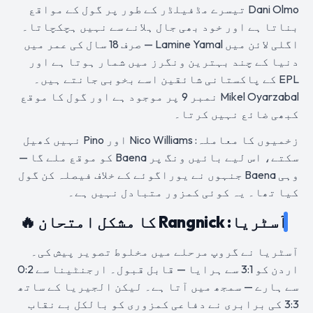
Dani Olmo تیسرے مڈفیلڈر کے طور پر گول کے مواقع
بناتا ہے اور خود بھی جال ہلانے سے نہیں ہچکچاتا۔
اگلی لائن میں Lamine Yamal — صرف 18 سال کی عمر میں
دنیا کے چند بہترین ونگرز میں شمار ہوتا ہے اور
EPL کے پاکستانی شائقین اسے بخوبی جانتے ہیں۔
Mikel Oyarzabal نمبر 9 پر موجود ہے اور گول کا موقع
کبھی ضائع نہیں کرتا۔
زخمیوں کا معاملہ: Nico Williams اور Pino نہیں کھیل
سکتے، اس لیے بائیں ونگ پر Baena کو موقع ملے گا —
وہی Baena جنہوں نے یوراگوئے کے خلاف فیصلہ کن گول
کیا تھا۔ یہ کوئی کمزور متبادل نہیں ہے۔
آسٹریا: Rangnick کا مشکل امتحان 🔥
آسٹریا نے گروپ مرحلے میں مخلوط تصویر پیش کی۔
اردن کو 3:1 سے ہرایا — قابل قبول۔ ارجنٹینا سے 0:2
سے ہارے — سمجھ میں آتا ہے۔ لیکن الجیریا کے ساتھ
3:3 کی برابری نے دفاعی کمزوری کو بالکل بے نقاب