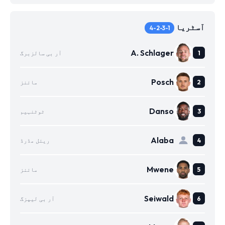
آسٹریا
4-2-3-1
A. Schlager
آر بی سالزبرگ
Posch
مائنز
Danso
ٹوٹنہیم
Alaba
ریئل مڈرڈ
Mwene
مائنز
Seiwald
آر بی لیپزگ