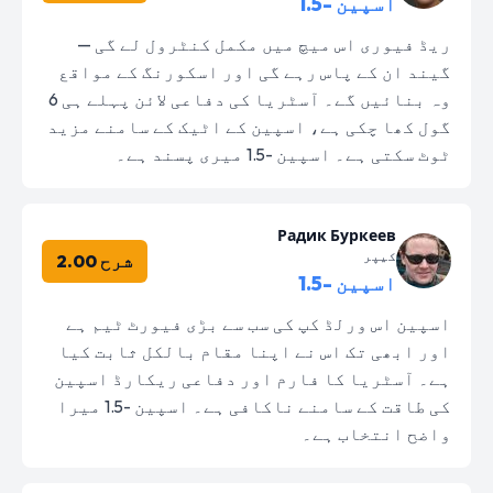
اسپین -1.5
ریڈ فیوری اس میچ میں مکمل کنٹرول لے گی —
گیند ان کے پاس رہے گی اور اسکورنگ کے مواقع
وہ بنائیں گے۔ آسٹریا کی دفاعی لائن پہلے ہی 6
گول کھا چکی ہے، اسپین کے اٹیک کے سامنے مزید
ٹوٹ سکتی ہے۔ اسپین -1.5 میری پسند ہے۔
Радик Буркеев
کیپر
شرح 2.00
اسپین -1.5
اسپین اس ورلڈ کپ کی سب سے بڑی فیورٹ ٹیم ہے
اور ابھی تک اس نے اپنا مقام بالکل ثابت کیا
ہے۔ آسٹریا کا فارم اور دفاعی ریکارڈ اسپین
کی طاقت کے سامنے ناکافی ہے۔ اسپین -1.5 میرا
واضح انتخاب ہے۔