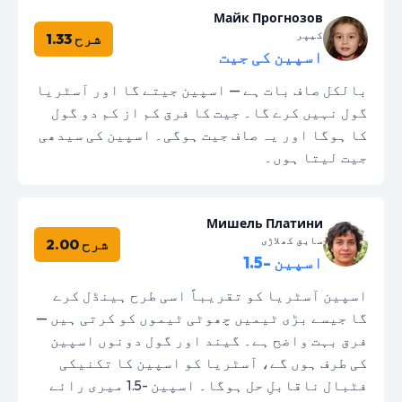
Майк Прогнозов
کیپر
شرح 1.33
اسپین کی جیت
بالکل صاف بات ہے — اسپین جیتے گا اور آسٹریا
گول نہیں کرے گا۔ جیت کا فرق کم از کم دو گول
کا ہوگا اور یہ صاف جیت ہوگی۔ اسپین کی سیدھی
جیت لیتا ہوں۔
Мишель Платини
سابق کھلاڑی
شرح 2.00
اسپین -1.5
اسپین آسٹریا کو تقریباً اسی طرح ہینڈل کرے
گا جیسے بڑی ٹیمیں چھوٹی ٹیموں کو کرتی ہیں —
فرق بہت واضح ہے۔ گیند اور گول دونوں اسپین
کی طرف ہوں گے، آسٹریا کو اسپین کا تکنیکی
فٹبال ناقابلِ حل ہوگا۔ اسپین -1.5 میری رائے