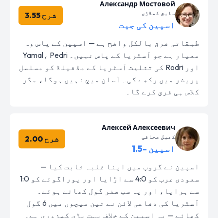
Александр Мостовой
سابق کھلاڑی
شرح 3.55
اسپین کی جیت
طبقاتی فرق بالکل واضح ہے — اسپین کے پاس وہ
معیار ہے جو آسٹریا کے پاس نہیں۔ Yamal، Pedri
اور Rodri کی تثلیث آسٹریا کے مڈفیلڈ کو مسلسل
پریشر میں رکھے گی۔ آسان میچ نہیں ہوگا، مگر
کلاس ہی فرق کرے گا۔
Алексей Алексеевич
کھیل صحافی
شرح 2.00
اسپین -1.5
اسپین نے گروپ میں اپنا غلبہ ثابت کیا —
سعودی عرب کو 4:0 سے اڑایا اور یوراگوئے کو 1:0
سے ہرایا، اور یہ سب صفر گول کھاتے ہوئے۔
آسٹریا کی دفاعی لائن نے تین میچوں میں 6 گول
کھائے — یہ اسپین کے خلاف بہت بڑی کمزوری ہے۔