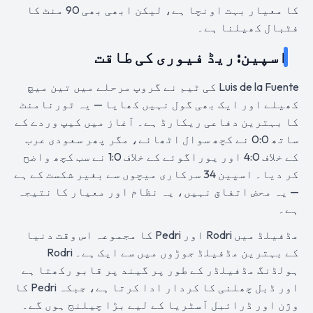
کا معیار بہت اونچا ہے، لیکن ابھی بھی 90 منٹ کا
فٹبال کھیلنا ہے۔
اسپین: ریڈ فیوری کی طاقت
Luis de la Fuente کی ٹیم نے گروپ مرحلے میں تین میچ
کھیلے اور ایک بھی گول نہیں کھایا — یہ ٹورنامنٹ
کا بہترین دفاعی ریکارڈ ہے۔ آغاز میں کیپ وردے کے
ساتھ 0:0 نے کچھ سوال اٹھائے، مگر پھر سعودی عرب
کے خلاف 4:0 اور یوراگوئے کے خلاف 1:0 نے سب کچھ واضح
کر دیا۔ اسپین 34 سرکاری میچوں سے بغیر شکست کے ہے
— یہ محض اتفاق نہیں، یہ نظام اور معیار کا نتیجہ
ہے۔
مڈفیلڈ میں Rodri اور Pedri کا مجموعہ اس وقت دنیا
کے بہترین مڈفیلڈ جوڑوں میں سے ایک ہے۔ Rodri
ہولڈنگ مڈفیلڈر کے طور پر گیند پر قابو رکھتا ہے
اور ڈبل چھلنی کا کردار ادا کرتا ہے، جبکہ Pedri کا
وژن اور ڈرائبل آسٹریا کے لیے بڑا چیلنج ہوں گے۔