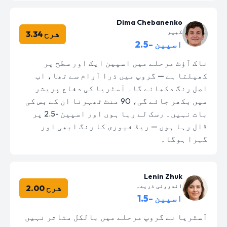
Dima Chebanenko
کیپر
شرح 3.34
اسپین -2.5
ناک آؤٹ مرحلے میں اسپین ایک اور سطح پر
کھیلتا ہے — گروپ میں ذرا آرام سے تھا، اب
اصل رنگ دکھائے گا۔ آسٹریا کی دفاع پریشر
میں بکھر جائے گی، 90 منٹ ٹھہرنا ان کے بس کی
بات نہیں۔ رسک لے رہا ہوں اور اسپین -2.5 پر
ڈال رہا ہوں — ریڈ فیوری کا رنگ ابھی اور
گہرا ہوگا۔
Lenin Zhuk
اندرونی ذریعہ
شرح 2.00
اسپین -1.5
آسٹریا نے گروپ مرحلے میں بالکل متاثر نہیں