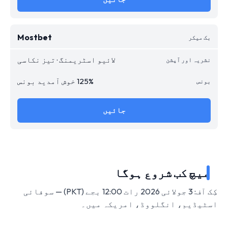
Mostbet
لائیو اسٹریمنگ · تیز نکاسی
125% خوش آمدید بونس
جائیں
میچ کب شروع ہوگا
کِک آف: 3 جولائی 2026 رات 12:00 بجے (PKT) — سوفائی
اسٹیڈیم، انگلووڈ، امریکہ میں۔