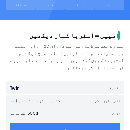
دن
گھنٹے
منٹ
سیکنڈ
اسپین – آسٹریا کہاں دیکھیں
ہمارے بعض شرط ساز شراکت داران لاگ ان اور مثبت
بیلنس رکھنے والے صارفین کے لیے میچ کی لائیو
اسٹریمنگ پیش کرتے ہیں۔ میچ دیکھنے کے لیے میرے
ان اختیارات کو آزمائیں:
1win
لائیو اسٹریمنگ · کیش آؤٹ
500% تک بونس
جائیں