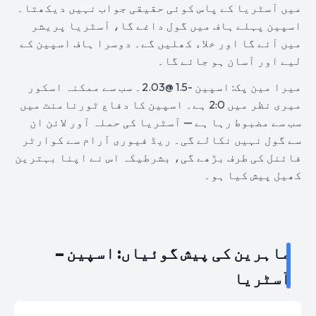
میں آسٹریا کے پاس کوئی حقیقی جواب نہیں دیکھتا۔
اسپین پہلے ہاف میں گول داغے گا، آسٹریا پریشر
میں آئے گا اور خلاء کھلیں گے۔ دوسرا ہاف اسپین کے
لیے اور آسان ہو جائے گا۔
میرا مین پک: اسپین -1.5 @2.03۔ سب سے ممکنہ اسکور
میری نظر میں 2:0 ہے۔ اسپین کا دفاع ٹورنامنٹ میں
سب سے مضبوط رہا ہے — آسٹریا کی حملہ آور لائن ان
سے گول نہیں نکالے گی۔ ریڈ فیوری آرام سے کوارٹر
فائنل کی طرف بڑھے گی، بشرطیکہ اس نے اپنا بہترین
کھیل پیش کیا ہو۔
ماہرین کی پیش گوئیاں: اسپین –
آسٹریا