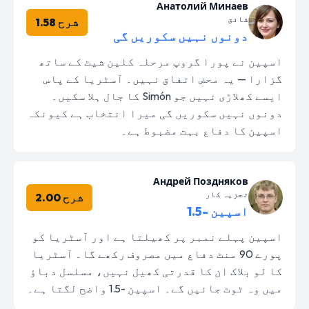
Анатолий Минаев
شائق
شرح 1.58
دونوں نہیں سکوریں گی
اسپین نے پورا گروپ مرحلہ کلین شیٹ کے ساتھ
گزارا — یہ محض اتفاق نہیں۔ آسٹریا کے پاس
ایسے کھلاڑی نہیں جو Simón کا جال ہلا سکیں۔
دونوں نہیں سکوریں گی میرا انتخاب ہے کیونکہ
اسپین کا دفاع بہت مضبوط ہے۔
Андрей Поздняков
تجزیہ کار
شرح 2.00
اسپین -1.5
اسپین پہلے نمبر پر کھیلتا ہے اور آسٹریا کو
پورے 90 منٹ دفاع میں مصروف رکھے گا۔ آسٹریا
کا لو بلاک ان کا قدرتی کھیل نہیں، مسلسل دباؤ
میں وہ ٹوٹ جائیں گے۔ اسپین -1.5 واضح لگتا ہے۔