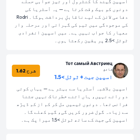
اسپین گیند کا کنٹرول اور تیز جوابی حملے
دونوں کو بیک وقت کرتا ہے — یہ آسٹریا کی
دفاعی لائن کے لیے ناقابلِ برداشت ہوگا۔ Rodri
کی موجودگی میں ٹیم کی گہرائی اور مرحلہ وار
معیار کا جواب نہیں ہے۔ میں اسپین انفرادی
ٹوٹل >2.5 پر یقین رکھتا ہوں۔
Тот самый Австриец
شائق
شرح 1.62
اسپین جیت + ٹوٹل >1.5
اسپین بلاشبہ آسٹریا سے بہتر ہے — یہاں کوئی
دو رائے نہیں، ہاں اتنے خطرناک نہیں جتنا
فرانس تھا۔ دونوں ٹیمیں مل کر کم از کم ڈیڑھ
سے زیادہ گول ضرور کریں گی، گیم کھلے گا۔
اسپین کی جیت کے ساتھ ٹوٹل >1.5 میرا پک ہے۔