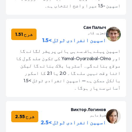
اسپین -1.5 میرا واضح انتخاب ہے۔
Сан Палыч
تجزیہ کار
شرح 1.51
اسپین انفرادی ٹوٹل >1.5
اسپین پہلے ہاف سے ہی ہائی پریشر لگائے گا
اور Yamal-Oyarzabal-Olmo کی تکون جلد گول کا
موقع بنائے گی۔ آسٹریا بلاک بنائے گا لیکن
اتنا وقت نہیں ملے گا۔ 2:0 یا 2:1 کا اسکور
بالکل ممکن ہے — اسپین انفرادی ٹوٹل >1.5
آسانی سے پار ہوگا۔
Виктор Логинов
شرط ماہر
شرح 2.55
اسپین انفرادی ٹوٹل >2.5