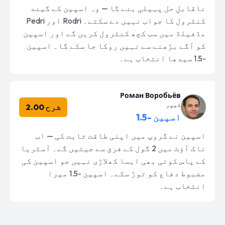
ناقابلِ حل پہیلی بنے گا — وہ اسپین کے گیند
کنٹرول کا جواب نہیں دے سکتے۔ Rodri اور Pedri
مڈفیلڈ میں سب کچھ کنٹرول کریں گے اور اسپین
کو آگے بڑھنے سے نہیں روکا جا سکے گا۔ اسپین
-1.5 سیدھا انتخاب ہے۔
Роман Воробьёв
کیپر
شرح 2.00
اسپین -1.5
اسپین نے گروپ میں اپنی طاقت ثابت کی — اب
ناک آؤٹ میں 2 گول کے فرق سے جیتیں گے۔ آسٹریا
کے پاس کوئی بھی ایسا کھلاڑی نہیں جو اسپین کی
مضبوط دفاع کو توڑ سکے۔ اسپین -1.5 میرا
انتخاب ہے۔