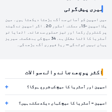
میری پیش گوئی
میں اسپین کو آسانی سے آگے بڑھتا دیکھتا ہوں۔ مین
پک: اسپین -1.5، ممکنہ اسکور 2:0۔ اگر اسپین نے گیند
پر کنٹرول رکھا اور تیز حملوں سے فائدہ اٹھایا تو
آسٹریا کا ڈٹنا مشکل ہے۔ 34 میچ کی بے شکستہ سیریز
یہاں نہیں ٹوٹے گی — ریڈ فیوری آگے بڑھے گی۔
اکثر پوچھے جانے والے سوالات
اسپین اور آسٹریا کا میچ کب شروع ہوگا؟
اسپین – آسٹریا کا میچ کہاں دیکھ سکتے ہیں؟