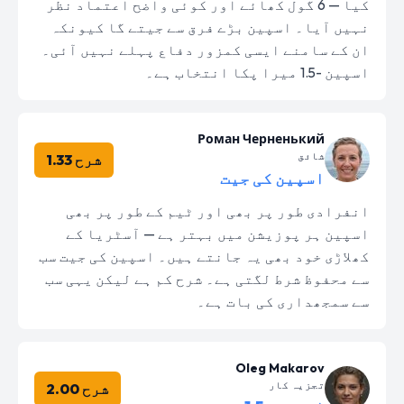
کیا — 6 گول کھائے اور کوئی واضح اعتماد نظر
نہیں آیا۔ اسپین بڑے فرق سے جیتے گا کیونکہ
ان کے سامنے ایسی کمزور دفاع پہلے نہیں آئی۔
اسپین -1.5 میرا پکا انتخاب ہے۔
Роман Черненький
شائق
شرح 1.33
اسپین کی جیت
انفرادی طور پر بھی اور ٹیم کے طور پر بھی
اسپین ہر پوزیشن میں بہتر ہے — آسٹریا کے
کھلاڑی خود بھی یہ جانتے ہیں۔ اسپین کی جیت سب
سے محفوظ شرط لگتی ہے۔ شرح کم ہے لیکن یہی سب
سے سمجھداری کی بات ہے۔
Oleg Makarov
تجزیہ کار
شرح 2.00