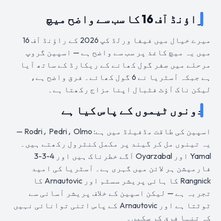
راؤنڈ آف 16 کا سب سے واضح میچ
میرے خیال میں فیفا ورلڈ کپ 2026 کے راؤنڈ آف 16
میں یہ میچ کاغذ پر سب سے واضح ہے — اسپین گروپ
مرحلے میں صفر گول کھانے کے ریکارڈ کے ساتھ آیا
ہے جبکہ آسٹریا نے 6 گول کھائے۔ فرق واضح ہے،
لیکن ناک آؤٹ فٹبال اپنا مزاج رکھتا ہے۔
دونوں ٹیموں کے پاس کیا ہے
اسپین کی طاقت مڈفیلڈ میں ہے: Rodri، Pedri، Olmo —
یہ تینوں مل کر گیند پر مکمل کنٹرول رکھتے ہیں۔
Yamal اور Oyarzabal آگے خطرناک ہیں اور 4-3-3
فارمیشن ہر لائن میں گہری ہے۔ آسٹریا کی امید
Rangnick کا ہائی پریشر سسٹم اور Arnautovic کا
تجربہ ہے — لیکن اسپین کے خلاف پریشر آسانی سے
ٹوٹتا ہے اور Arnautovic کے پاس اتنی توانائی نہیں
کہ تنہا فرق کر سکیں۔