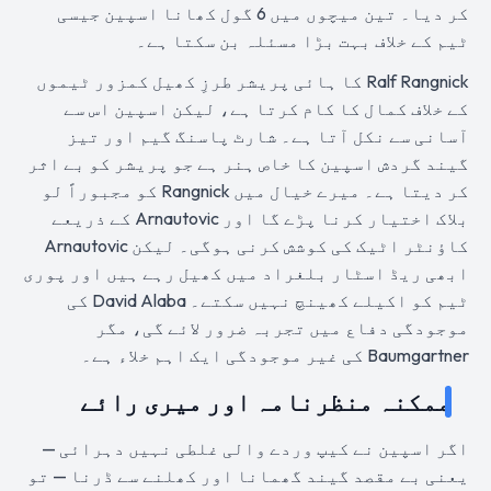
کر دیا۔ تین میچوں میں 6 گول کھانا اسپین جیسی
ٹیم کے خلاف بہت بڑا مسئلہ بن سکتا ہے۔
Ralf Rangnick کا ہائی پریشر طرزِ کھیل کمزور ٹیموں
کے خلاف کمال کا کام کرتا ہے، لیکن اسپین اس سے
آسانی سے نکل آتا ہے۔ شارٹ پاسنگ گیم اور تیز
گیند گردش اسپین کا خاص ہنر ہے جو پریشر کو بے اثر
کر دیتا ہے۔ میرے خیال میں Rangnick کو مجبوراً لو
بلاک اختیار کرنا پڑے گا اور Arnautovic کے ذریعے
کاؤنٹر اٹیک کی کوشش کرنی ہوگی۔ لیکن Arnautovic
ابھی ریڈ اسٹار بلغراد میں کھیل رہے ہیں اور پوری
ٹیم کو اکیلے کھینچ نہیں سکتے۔ David Alaba کی
موجودگی دفاع میں تجربہ ضرور لائے گی، مگر
Baumgartner کی غیر موجودگی ایک اہم خلاء ہے۔
ممکنہ منظرنامہ اور میری رائے
اگر اسپین نے کیپ وردے والی غلطی نہیں دہرائی —
یعنی بے مقصد گیند گھمانا اور کھلنے سے ڈرنا — تو