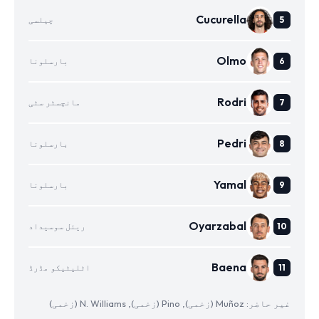
Cucurella
چیلسی
Olmo
بارسلونا
Rodri
مانچسٹر سٹی
Pedri
بارسلونا
Yamal
بارسلونا
Oyarzabal
ریئل سوسیداد
Baena
اٹلیٹیکو مڈرڈ
غیر حاضر: Muñoz (زخمی), Pino (زخمی), N. Williams (زخمی)