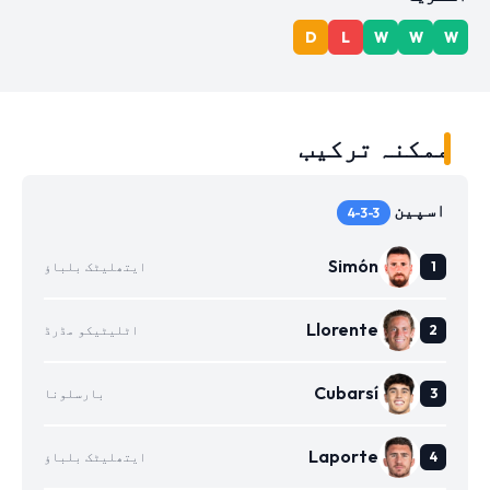
D
L
W
W
W
ممکنہ ترکیب
اسپین
4-3-3
Simón
ایتھلیٹک بلباؤ
Llorente
اٹلیٹیکو مڈرڈ
Cubarsí
بارسلونا
Laporte
ایتھلیٹک بلباؤ