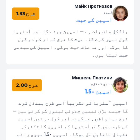
Майк Прогнозов
کیپر
شرح 1.33
اسپین کی جیت
بالکل صاف بات ہے — اسپین جیتے گا اور آسٹریا
گول نہیں کرے گا۔ جیت کا فرق کم از کم دو گول
کا ہوگا اور یہ صاف جیت ہوگی۔ اسپین کی سیدھی
جیت لیتا ہوں۔
Мишель Платини
سابق کھلاڑی
شرح 2.00
اسپین -1.5
اسپین آسٹریا کو تقریباً اسی طرح ہینڈل کرے
گا جیسے بڑی ٹیمیں چھوٹی ٹیموں کو کرتی ہیں —
فرق بہت واضح ہے۔ گیند اور گول دونوں اسپین
کی طرف ہوں گے، آسٹریا کو اسپین کا تکنیکی
فٹبال ناقابلِ حل ہوگا۔ اسپین -1.5 میری رائے