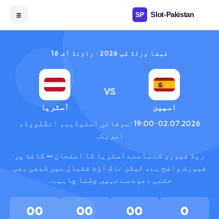
☰
فیفا ورلڈ کپ 2026 · راؤنڈ آف 16
VS
اسپین
آسٹریا
02.07.2026 · 19:00 · سوفائی اسٹیڈیم، انگلووڈ،
امریکہ
ریڈ فیوری کے سامنے آسٹریا کا امتحان — کاغذ پر
فیورٹ واضح ہے، لیکن ناک آؤٹ فٹبال میں کبھی بھی
حتمی دعوے سے نہیں چلنا چاہیے۔
00
00
00
0