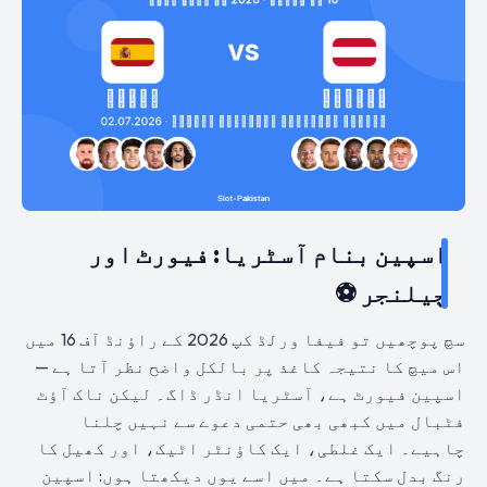
اسپین بنام آسٹریا: فیورٹ اور
چیلنجر ⚽
سچ پوچھیں تو فیفا ورلڈ کپ 2026 کے راؤنڈ آف 16 میں
اس میچ کا نتیجہ کاغذ پر بالکل واضح نظر آتا ہے —
اسپین فیورٹ ہے، آسٹریا انڈر ڈاگ۔ لیکن ناک آؤٹ
فٹبال میں کبھی بھی حتمی دعوے سے نہیں چلنا
چاہیے۔ ایک غلطی، ایک کاؤنٹر اٹیک، اور کھیل کا
رنگ بدل سکتا ہے۔ میں اسے یوں دیکھتا ہوں: اسپین