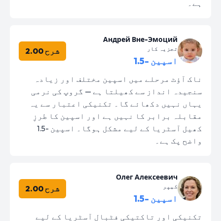
ہے۔
Андрей Вне-Эмоций
تجزیہ کار
شرح 2.00
اسپین -1.5
ناک آؤٹ مرحلے میں اسپین مختلف اور زیادہ
سنجیدہ انداز سے کھیلتا ہے — گروپ کی نرمی
یہاں نہیں دکھائے گا۔ تکنیکی اعتبار سے یہ
مقابلہ برابر کا نہیں ہے اور اسپین کا طرزِ
کھیل آسٹریا کے لیے مشکل ہوگا۔ اسپین -1.5
واضح پک ہے۔
Олег Алексеевич
کیپر
شرح 2.00
اسپین -1.5
تکنیکی اور تاکتیکی فٹبال آسٹریا کے لیے