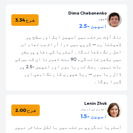
Dima Chebanenko
کیپر
شرح 3.34
اسپین -2.5
ناک آؤٹ مرحلے میں اسپین ایک اور سطح پر
کھیلتا ہے — گروپ میں ذرا آرام سے تھا، اب
اصل رنگ دکھائے گا۔ آسٹریا کی دفاع پریشر
میں بکھر جائے گی، 90 منٹ ٹھہرنا ان کے بس کی
بات نہیں۔ رسک لے رہا ہوں اور اسپین -2.5 پر
ڈال رہا ہوں — ریڈ فیوری کا رنگ ابھی اور
گہرا ہوگا۔
Lenin Zhuk
اندرونی ذریعہ
شرح 2.00
اسپین -1.5
آسٹریا نے گروپ مرحلے میں بالکل متاثر نہیں