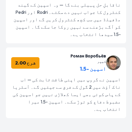
ناقابلِ حل پہیلی بنے گا — وہ اسپین کے گیند
کنٹرول کا جواب نہیں دے سکتے۔ Rodri اور Pedri
مڈفیلڈ میں سب کچھ کنٹرول کریں گے اور اسپین
کو آگے بڑھنے سے نہیں روکا جا سکے گا۔ اسپین
-1.5 سیدھا انتخاب ہے۔
Роман Воробьёв
کیپر
شرح 2.00
اسپین -1.5
اسپین نے گروپ میں اپنی طاقت ثابت کی — اب
ناک آؤٹ میں 2 گول کے فرق سے جیتیں گے۔ آسٹریا
کے پاس کوئی بھی ایسا کھلاڑی نہیں جو اسپین کی
مضبوط دفاع کو توڑ سکے۔ اسپین -1.5 میرا
انتخاب ہے۔