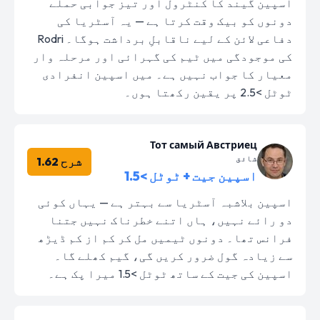
اسپین گیند کا کنٹرول اور تیز جوابی حملے
دونوں کو بیک وقت کرتا ہے — یہ آسٹریا کی
دفاعی لائن کے لیے ناقابلِ برداشت ہوگا۔ Rodri
کی موجودگی میں ٹیم کی گہرائی اور مرحلہ وار
معیار کا جواب نہیں ہے۔ میں اسپین انفرادی
ٹوٹل >2.5 پر یقین رکھتا ہوں۔
Тот самый Австриец
شائق
شرح 1.62
اسپین جیت + ٹوٹل >1.5
اسپین بلاشبہ آسٹریا سے بہتر ہے — یہاں کوئی
دو رائے نہیں، ہاں اتنے خطرناک نہیں جتنا
فرانس تھا۔ دونوں ٹیمیں مل کر کم از کم ڈیڑھ
سے زیادہ گول ضرور کریں گی، گیم کھلے گا۔
اسپین کی جیت کے ساتھ ٹوٹل >1.5 میرا پک ہے۔