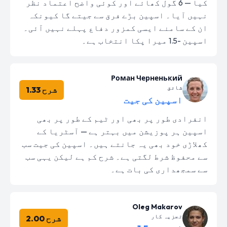
کیا — 6 گول کھائے اور کوئی واضح اعتماد نظر
نہیں آیا۔ اسپین بڑے فرق سے جیتے گا کیونکہ
ان کے سامنے ایسی کمزور دفاع پہلے نہیں آئی۔
اسپین -1.5 میرا پکا انتخاب ہے۔
Роман Черненький
شائق
شرح 1.33
اسپین کی جیت
انفرادی طور پر بھی اور ٹیم کے طور پر بھی
اسپین ہر پوزیشن میں بہتر ہے — آسٹریا کے
کھلاڑی خود بھی یہ جانتے ہیں۔ اسپین کی جیت سب
سے محفوظ شرط لگتی ہے۔ شرح کم ہے لیکن یہی سب
سے سمجھداری کی بات ہے۔
Oleg Makarov
تجزیہ کار
شرح 2.00