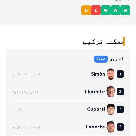
D
L
W
W
W
ممکنہ ترکیب
اسپین
4-3-3
Simón
ایتھلیٹک بلباؤ
Llorente
اٹلیٹیکو مڈرڈ
Cubarsí
بارسلونا
Laporte
ایتھلیٹک بلباؤ