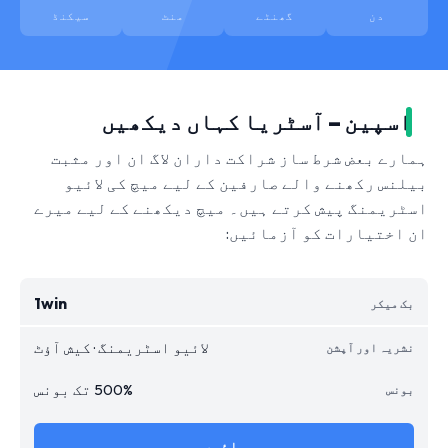
دن
گھنٹے
منٹ
سیکنڈ
اسپین – آسٹریا کہاں دیکھیں
ہمارے بعض شرط ساز شراکت داران لاگ ان اور مثبت
بیلنس رکھنے والے صارفین کے لیے میچ کی لائیو
اسٹریمنگ پیش کرتے ہیں۔ میچ دیکھنے کے لیے میرے
ان اختیارات کو آزمائیں:
1win
لائیو اسٹریمنگ · کیش آؤٹ
500% تک بونس
جائیں