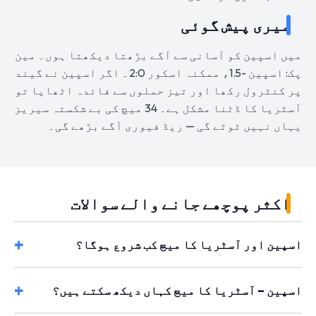
میری پیش گوئی
میں اسپین کو آسانی سے آگے بڑھتا دیکھتا ہوں۔ مین
پک: اسپین -1.5، ممکنہ اسکور 2:0۔ اگر اسپین نے گیند
پر کنٹرول رکھا اور تیز حملوں سے فائدہ اٹھایا تو
آسٹریا کا ڈٹنا مشکل ہے۔ 34 میچ کی بے شکستہ سیریز
یہاں نہیں ٹوٹے گی — ریڈ فیوری آگے بڑھے گی۔
اکثر پوچھے جانے والے سوالات
اسپین اور آسٹریا کا میچ کب شروع ہوگا؟
اسپین – آسٹریا کا میچ کہاں دیکھ سکتے ہیں؟