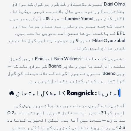
Dani Olmo تیسرے مڈفیلڈر کے طور پر گول کے مواقع
بناتا ہے اور خود بھی جال ہلانے سے نہیں ہچکچاتا۔
اگلی لائن میں Lamine Yamal — صرف 18 سال کی عمر میں
دنیا کے چند بہترین ونگرز میں شمار ہوتا ہے اور
EPL کے پاکستانی شائقین اسے بخوبی جانتے ہیں۔
Mikel Oyarzabal نمبر 9 پر موجود ہے اور گول کا موقع
کبھی ضائع نہیں کرتا۔
زخمیوں کا معاملہ: Nico Williams اور Pino نہیں کھیل
سکتے، اس لیے بائیں ونگ پر Baena کو موقع ملے گا —
وہی Baena جنہوں نے یوراگوئے کے خلاف فیصلہ کن گول
کیا تھا۔ یہ کوئی کمزور متبادل نہیں ہے۔
آسٹریا: Rangnick کا مشکل امتحان 🔥
آسٹریا نے گروپ مرحلے میں مخلوط تصویر پیش کی۔
اردن کو 3:1 سے ہرایا — قابل قبول۔ ارجنٹینا سے 0:2
سے ہارے — سمجھ میں آتا ہے۔ لیکن الجیریا کے ساتھ
3:3 کی برابری نے دفاعی کمزوری کو بالکل بے نقاب