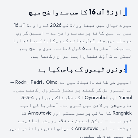
راؤنڈ آف 16 کا سب سے واضح میچ
میرے خیال میں فیفا ورلڈ کپ 2026 کے راؤنڈ آف 16
میں یہ میچ کاغذ پر سب سے واضح ہے — اسپین گروپ
مرحلے میں صفر گول کھانے کے ریکارڈ کے ساتھ آیا
ہے جبکہ آسٹریا نے 6 گول کھائے۔ فرق واضح ہے،
لیکن ناک آؤٹ فٹبال اپنا مزاج رکھتا ہے۔
دونوں ٹیموں کے پاس کیا ہے
اسپین کی طاقت مڈفیلڈ میں ہے: Rodri، Pedri، Olmo —
یہ تینوں مل کر گیند پر مکمل کنٹرول رکھتے ہیں۔
Yamal اور Oyarzabal آگے خطرناک ہیں اور 4-3-3
فارمیشن ہر لائن میں گہری ہے۔ آسٹریا کی امید
Rangnick کا ہائی پریشر سسٹم اور Arnautovic کا
تجربہ ہے — لیکن اسپین کے خلاف پریشر آسانی سے
ٹوٹتا ہے اور Arnautovic کے پاس اتنی توانائی نہیں
کہ تنہا فرق کر سکیں۔