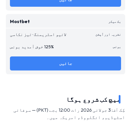
Mostbet
لائیو اسٹریمنگ · تیز نکاسی
125% خوش آمدید بونس
جائیں
میچ کب شروع ہوگا
کِک آف: 3 جولائی 2026 رات 12:00 بجے (PKT) — سوفائی
اسٹیڈیم، انگلووڈ، امریکہ میں۔