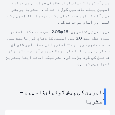
میں آسٹریا کے پاس کوئی حقیقی جواب نہیں دیکھتا۔
اسپین پہلے ہاف میں گول داغے گا، آسٹریا پریشر
میں آئے گا اور خلاء کھلیں گے۔ دوسرا ہاف اسپین کے
لیے اور آسان ہو جائے گا۔
میرا مین پک: اسپین -1.5 @2.03۔ سب سے ممکنہ اسکور
میری نظر میں 2:0 ہے۔ اسپین کا دفاع ٹورنامنٹ میں
سب سے مضبوط رہا ہے — آسٹریا کی حملہ آور لائن ان
سے گول نہیں نکالے گی۔ ریڈ فیوری آرام سے کوارٹر
فائنل کی طرف بڑھے گی، بشرطیکہ اس نے اپنا بہترین
کھیل پیش کیا ہو۔
ماہرین کی پیش گوئیاں: اسپین –
آسٹریا