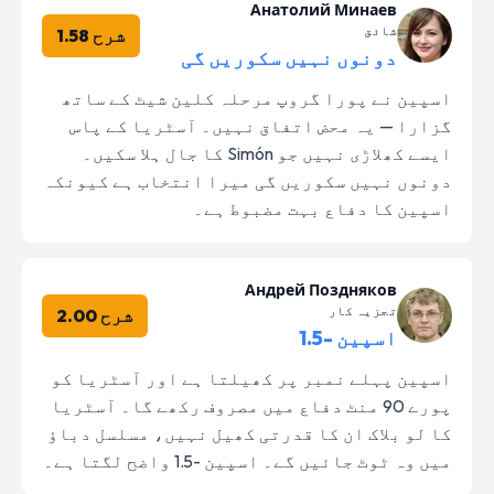
Анатолий Минаев
شائق
شرح 1.58
دونوں نہیں سکوریں گی
اسپین نے پورا گروپ مرحلہ کلین شیٹ کے ساتھ
گزارا — یہ محض اتفاق نہیں۔ آسٹریا کے پاس
ایسے کھلاڑی نہیں جو Simón کا جال ہلا سکیں۔
دونوں نہیں سکوریں گی میرا انتخاب ہے کیونکہ
اسپین کا دفاع بہت مضبوط ہے۔
Андрей Поздняков
تجزیہ کار
شرح 2.00
اسپین -1.5
اسپین پہلے نمبر پر کھیلتا ہے اور آسٹریا کو
پورے 90 منٹ دفاع میں مصروف رکھے گا۔ آسٹریا
کا لو بلاک ان کا قدرتی کھیل نہیں، مسلسل دباؤ
میں وہ ٹوٹ جائیں گے۔ اسپین -1.5 واضح لگتا ہے۔