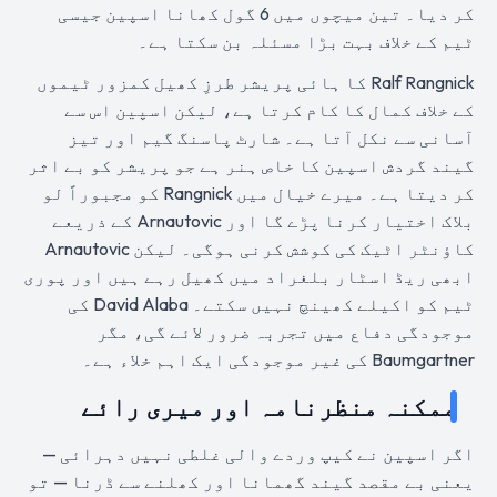
کر دیا۔ تین میچوں میں 6 گول کھانا اسپین جیسی
ٹیم کے خلاف بہت بڑا مسئلہ بن سکتا ہے۔
Ralf Rangnick کا ہائی پریشر طرزِ کھیل کمزور ٹیموں
کے خلاف کمال کا کام کرتا ہے، لیکن اسپین اس سے
آسانی سے نکل آتا ہے۔ شارٹ پاسنگ گیم اور تیز
گیند گردش اسپین کا خاص ہنر ہے جو پریشر کو بے اثر
کر دیتا ہے۔ میرے خیال میں Rangnick کو مجبوراً لو
بلاک اختیار کرنا پڑے گا اور Arnautovic کے ذریعے
کاؤنٹر اٹیک کی کوشش کرنی ہوگی۔ لیکن Arnautovic
ابھی ریڈ اسٹار بلغراد میں کھیل رہے ہیں اور پوری
ٹیم کو اکیلے کھینچ نہیں سکتے۔ David Alaba کی
موجودگی دفاع میں تجربہ ضرور لائے گی، مگر
Baumgartner کی غیر موجودگی ایک اہم خلاء ہے۔
ممکنہ منظرنامہ اور میری رائے
اگر اسپین نے کیپ وردے والی غلطی نہیں دہرائی —
یعنی بے مقصد گیند گھمانا اور کھلنے سے ڈرنا — تو