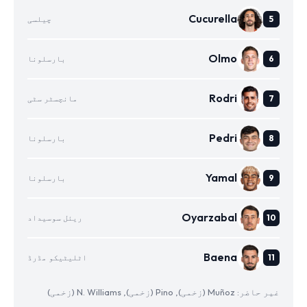
Cucurella
چیلسی
Olmo
بارسلونا
Rodri
مانچسٹر سٹی
Pedri
بارسلونا
Yamal
بارسلونا
Oyarzabal
ریئل سوسیداد
Baena
اٹلیٹیکو مڈرڈ
غیر حاضر: Muñoz (زخمی), Pino (زخمی), N. Williams (زخمی)