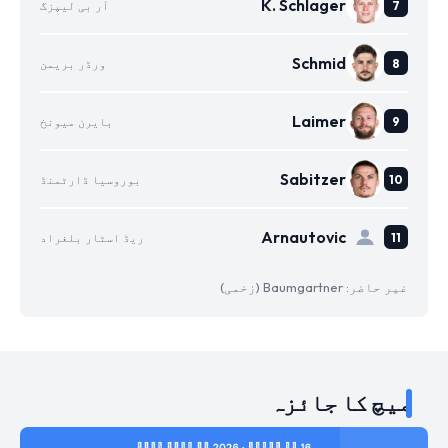
K. Schlager
آر بی لیپزگ
Schmid
ورڈر بریمن
Laimer
بایرن میونخ
Sabitzer
بوروسیا ڈارٹمنڈ
Arnautovic
ریڈ اسٹار بلغراد
غیر حاضر: Baumgartner (زخمی)
میچ کا جائزہ