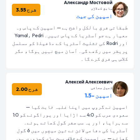
Александр Мостовой
سابق کھلاڑی
شرح 3.55
اسپین کی جیت
طبقاتی فرق بالکل واضح ہے — اسپین کے پاس وہ
معیار ہے جو آسٹریا کے پاس نہیں۔ Yamal، Pedri
اور Rodri کی تثلیث آسٹریا کے مڈفیلڈ کو مسلسل
پریشر میں رکھے گی۔ آسان میچ نہیں ہوگا، مگر
کلاس ہی فرق کرے گا۔
Алексей Алексеевич
کھیل صحافی
شرح 2.00
اسپین -1.5
اسپین نے گروپ میں اپنا غلبہ ثابت کیا —
سعودی عرب کو 4:0 سے اڑایا اور یوراگوئے کو 1:0
سے ہرایا، اور یہ سب صفر گول کھاتے ہوئے۔
آسٹریا کی دفاعی لائن نے تین میچوں میں 6 گول
کھائے — یہ اسپین کے خلاف بہت بڑی کمزوری ہے۔