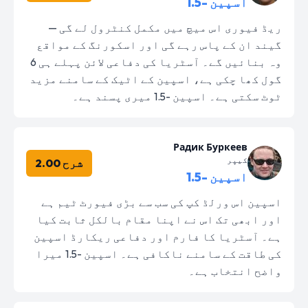
اسپین -1.5
ریڈ فیوری اس میچ میں مکمل کنٹرول لے گی —
گیند ان کے پاس رہے گی اور اسکورنگ کے مواقع
وہ بنائیں گے۔ آسٹریا کی دفاعی لائن پہلے ہی 6
گول کھا چکی ہے، اسپین کے اٹیک کے سامنے مزید
ٹوٹ سکتی ہے۔ اسپین -1.5 میری پسند ہے۔
Радик Буркеев
کیپر
شرح 2.00
اسپین -1.5
اسپین اس ورلڈ کپ کی سب سے بڑی فیورٹ ٹیم ہے
اور ابھی تک اس نے اپنا مقام بالکل ثابت کیا
ہے۔ آسٹریا کا فارم اور دفاعی ریکارڈ اسپین
کی طاقت کے سامنے ناکافی ہے۔ اسپین -1.5 میرا
واضح انتخاب ہے۔