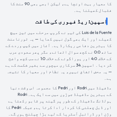
کا معیار بہت اونچا ہے، لیکن ابھی بھی 90 منٹ کا
فٹبال کھیلنا ہے۔
اسپین: ریڈ فیوری کی طاقت
Luis de la Fuente کی ٹیم نے گروپ مرحلے میں تین میچ
کھیلے اور ایک بھی گول نہیں کھایا — یہ ٹورنامنٹ
کا بہترین دفاعی ریکارڈ ہے۔ آغاز میں کیپ وردے کے
ساتھ 0:0 نے کچھ سوال اٹھائے، مگر پھر سعودی عرب
کے خلاف 4:0 اور یوراگوئے کے خلاف 1:0 نے سب کچھ واضح
کر دیا۔ اسپین 34 سرکاری میچوں سے بغیر شکست کے ہے
— یہ محض اتفاق نہیں، یہ نظام اور معیار کا نتیجہ
ہے۔
مڈفیلڈ میں Rodri اور Pedri کا مجموعہ اس وقت دنیا
کے بہترین مڈفیلڈ جوڑوں میں سے ایک ہے۔ Rodri
ہولڈنگ مڈفیلڈر کے طور پر گیند پر قابو رکھتا ہے
اور ڈبل چھلنی کا کردار ادا کرتا ہے، جبکہ Pedri کا
وژن اور ڈرائبل آسٹریا کے لیے بڑا چیلنج ہوں گے۔