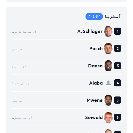
آسٹریا
4-2-3-1
A. Schlager
آر بی سالزبرگ
Posch
مائنز
Danso
ٹوٹنہیم
Alaba
ریئل مڈرڈ
Mwene
مائنز
Seiwald
آر بی لیپزگ