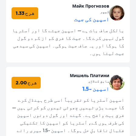
Майк Прогнозов
کیپر
شرح 1.33
اسپین کی جیت
بالکل صاف بات ہے — اسپین جیتے گا اور آسٹریا
گول نہیں کرے گا۔ جیت کا فرق کم از کم دو گول
کا ہوگا اور یہ صاف جیت ہوگی۔ اسپین کی سیدھی
جیت لیتا ہوں۔
Мишель Платини
سابق کھلاڑی
شرح 2.00
اسپین -1.5
اسپین آسٹریا کو تقریباً اسی طرح ہینڈل کرے
گا جیسے بڑی ٹیمیں چھوٹی ٹیموں کو کرتی ہیں —
فرق بہت واضح ہے۔ گیند اور گول دونوں اسپین
کی طرف ہوں گے، آسٹریا کو اسپین کا تکنیکی
فٹبال ناقابلِ حل ہوگا۔ اسپین -1.5 میری رائے