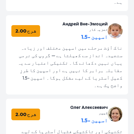
ہے۔
Андрей Вне-Эмоций
تجزیہ کار
شرح 2.00
اسپین -1.5
ناک آؤٹ مرحلے میں اسپین مختلف اور زیادہ
سنجیدہ انداز سے کھیلتا ہے — گروپ کی نرمی
یہاں نہیں دکھائے گا۔ تکنیکی اعتبار سے یہ
مقابلہ برابر کا نہیں ہے اور اسپین کا طرزِ
کھیل آسٹریا کے لیے مشکل ہوگا۔ اسپین -1.5
واضح پک ہے۔
Олег Алексеевич
کیپر
شرح 2.00
اسپین -1.5
تکنیکی اور تاکتیکی فٹبال آسٹریا کے لیے