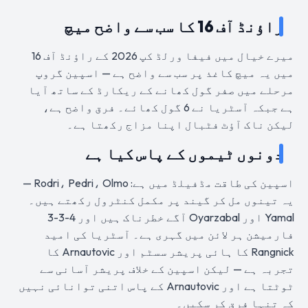
راؤنڈ آف 16 کا سب سے واضح میچ
میرے خیال میں فیفا ورلڈ کپ 2026 کے راؤنڈ آف 16
میں یہ میچ کاغذ پر سب سے واضح ہے — اسپین گروپ
مرحلے میں صفر گول کھانے کے ریکارڈ کے ساتھ آیا
ہے جبکہ آسٹریا نے 6 گول کھائے۔ فرق واضح ہے،
لیکن ناک آؤٹ فٹبال اپنا مزاج رکھتا ہے۔
دونوں ٹیموں کے پاس کیا ہے
اسپین کی طاقت مڈفیلڈ میں ہے: Rodri، Pedri، Olmo —
یہ تینوں مل کر گیند پر مکمل کنٹرول رکھتے ہیں۔
Yamal اور Oyarzabal آگے خطرناک ہیں اور 4-3-3
فارمیشن ہر لائن میں گہری ہے۔ آسٹریا کی امید
Rangnick کا ہائی پریشر سسٹم اور Arnautovic کا
تجربہ ہے — لیکن اسپین کے خلاف پریشر آسانی سے
ٹوٹتا ہے اور Arnautovic کے پاس اتنی توانائی نہیں
کہ تنہا فرق کر سکیں۔