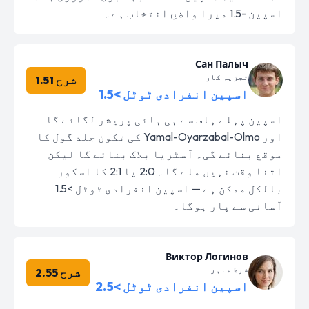
اسپین -1.5 میرا واضح انتخاب ہے۔
Сан Палыч
تجزیہ کار
شرح 1.51
اسپین انفرادی ٹوٹل >1.5
اسپین پہلے ہاف سے ہی ہائی پریشر لگائے گا
اور Yamal-Oyarzabal-Olmo کی تکون جلد گول کا
موقع بنائے گی۔ آسٹریا بلاک بنائے گا لیکن
اتنا وقت نہیں ملے گا۔ 2:0 یا 2:1 کا اسکور
بالکل ممکن ہے — اسپین انفرادی ٹوٹل >1.5
آسانی سے پار ہوگا۔
Виктор Логинов
شرط ماہر
شرح 2.55
اسپین انفرادی ٹوٹل >2.5