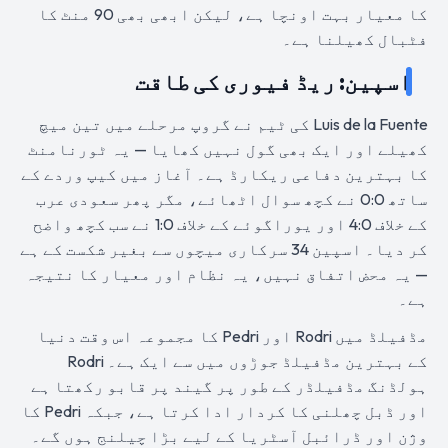
کا معیار بہت اونچا ہے، لیکن ابھی بھی 90 منٹ کا
فٹبال کھیلنا ہے۔
اسپین: ریڈ فیوری کی طاقت
Luis de la Fuente کی ٹیم نے گروپ مرحلے میں تین میچ
کھیلے اور ایک بھی گول نہیں کھایا — یہ ٹورنامنٹ
کا بہترین دفاعی ریکارڈ ہے۔ آغاز میں کیپ وردے کے
ساتھ 0:0 نے کچھ سوال اٹھائے، مگر پھر سعودی عرب
کے خلاف 4:0 اور یوراگوئے کے خلاف 1:0 نے سب کچھ واضح
کر دیا۔ اسپین 34 سرکاری میچوں سے بغیر شکست کے ہے
— یہ محض اتفاق نہیں، یہ نظام اور معیار کا نتیجہ
ہے۔
مڈفیلڈ میں Rodri اور Pedri کا مجموعہ اس وقت دنیا
کے بہترین مڈفیلڈ جوڑوں میں سے ایک ہے۔ Rodri
ہولڈنگ مڈفیلڈر کے طور پر گیند پر قابو رکھتا ہے
اور ڈبل چھلنی کا کردار ادا کرتا ہے، جبکہ Pedri کا
وژن اور ڈرائبل آسٹریا کے لیے بڑا چیلنج ہوں گے۔