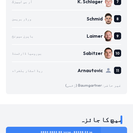
K. Schlager
آر بی لیپزگ
Schmid
ورڈر بریمن
Laimer
بایرن میونخ
Sabitzer
بوروسیا ڈارٹمنڈ
Arnautovic
ریڈ اسٹار بلغراد
غیر حاضر: Baumgartner (زخمی)
میچ کا جائزہ