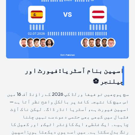
اسپین بنام آسٹریا: فیورٹ اور
چیلنجر ⚽
سچ پوچھیں تو فیفا ورلڈ کپ 2026 کے راؤنڈ آف 16 میں
اس میچ کا نتیجہ کاغذ پر بالکل واضح نظر آتا ہے —
اسپین فیورٹ ہے، آسٹریا انڈر ڈاگ۔ لیکن ناک آؤٹ
فٹبال میں کبھی بھی حتمی دعوے سے نہیں چلنا
چاہیے۔ ایک غلطی، ایک کاؤنٹر اٹیک، اور کھیل کا
رنگ بدل سکتا ہے۔ میں اسے یوں دیکھتا ہوں: اسپین