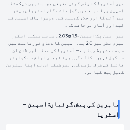
میں آسٹریا کے پاس کوئی حقیقی جواب نہیں دیکھتا۔
اسپین پہلے ہاف میں گول داغے گا، آسٹریا پریشر
میں آئے گا اور خلاء کھلیں گے۔ دوسرا ہاف اسپین کے
لیے اور آسان ہو جائے گا۔
میرا مین پک: اسپین -1.5 @2.03۔ سب سے ممکنہ اسکور
میری نظر میں 2:0 ہے۔ اسپین کا دفاع ٹورنامنٹ میں
سب سے مضبوط رہا ہے — آسٹریا کی حملہ آور لائن ان
سے گول نہیں نکالے گی۔ ریڈ فیوری آرام سے کوارٹر
فائنل کی طرف بڑھے گی، بشرطیکہ اس نے اپنا بہترین
کھیل پیش کیا ہو۔
ماہرین کی پیش گوئیاں: اسپین –
آسٹریا