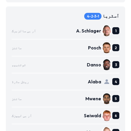
آسٹریا
4-2-3-1
A. Schlager
آر بی سالزبرگ
Posch
مائنز
Danso
ٹوٹنہیم
Alaba
ریئل مڈرڈ
Mwene
مائنز
Seiwald
آر بی لیپزگ