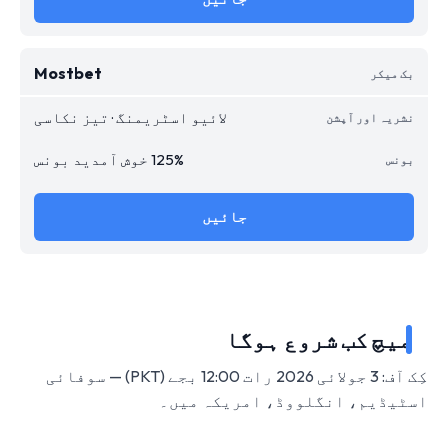
Mostbet
لائیو اسٹریمنگ · تیز نکاسی
125% خوش آمدید بونس
جائیں
میچ کب شروع ہوگا
کِک آف: 3 جولائی 2026 رات 12:00 بجے (PKT) — سوفائی
اسٹیڈیم، انگلووڈ، امریکہ میں۔