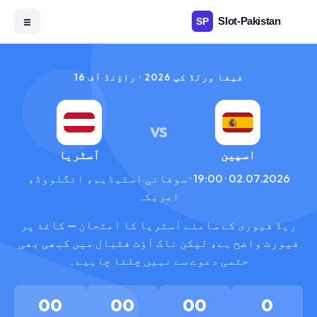
☰
فیفا ورلڈ کپ 2026 · راؤنڈ آف 16
VS
اسپین
آسٹریا
02.07.2026 · 19:00 · سوفائی اسٹیڈیم، انگلووڈ،
امریکہ
ریڈ فیوری کے سامنے آسٹریا کا امتحان — کاغذ پر
فیورٹ واضح ہے، لیکن ناک آؤٹ فٹبال میں کبھی بھی
حتمی دعوے سے نہیں چلنا چاہیے۔
00
00
00
0