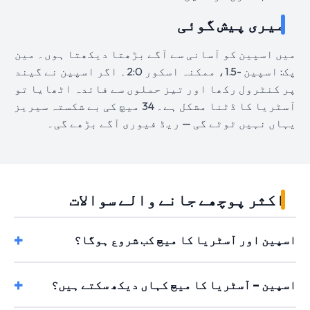
میری پیش گوئی
میں اسپین کو آسانی سے آگے بڑھتا دیکھتا ہوں۔ مین
پک: اسپین -1.5، ممکنہ اسکور 2:0۔ اگر اسپین نے گیند
پر کنٹرول رکھا اور تیز حملوں سے فائدہ اٹھایا تو
آسٹریا کا ڈٹنا مشکل ہے۔ 34 میچ کی بے شکستہ سیریز
یہاں نہیں ٹوٹے گی — ریڈ فیوری آگے بڑھے گی۔
اکثر پوچھے جانے والے سوالات
اسپین اور آسٹریا کا میچ کب شروع ہوگا؟
اسپین – آسٹریا کا میچ کہاں دیکھ سکتے ہیں؟