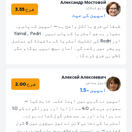
Александр Мостовой
سابق کھلاڑی
شرح 3.55
اسپین کی جیت
طبقاتی فرق بالکل واضح ہے — اسپین کے پاس وہ
معیار ہے جو آسٹریا کے پاس نہیں۔ Yamal، Pedri
اور Rodri کی تثلیث آسٹریا کے مڈفیلڈ کو مسلسل
پریشر میں رکھے گی۔ آسان میچ نہیں ہوگا، مگر
کلاس ہی فرق کرے گا۔
Алексей Алексеевич
کھیل صحافی
شرح 2.00
اسپین -1.5
اسپین نے گروپ میں اپنا غلبہ ثابت کیا —
سعودی عرب کو 4:0 سے اڑایا اور یوراگوئے کو 1:0
سے ہرایا، اور یہ سب صفر گول کھاتے ہوئے۔
آسٹریا کی دفاعی لائن نے تین میچوں میں 6 گول
کھائے — یہ اسپین کے خلاف بہت بڑی کمزوری ہے۔