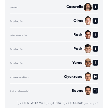
Cucurella
چیلسی
Olmo
بارسلونا
Rodri
مانچسٹر سٹی
Pedri
بارسلونا
Yamal
بارسلونا
Oyarzabal
ریئل سوسیداد
Baena
اٹلیٹیکو مڈرڈ
غیر حاضر: Muñoz (زخمی), Pino (زخمی), N. Williams (زخمی)