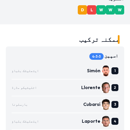
D
L
W
W
W
ممکنہ ترکیب
اسپین
4-3-3
Simón
ایتھلیٹک بلباؤ
Llorente
اٹلیٹیکو مڈرڈ
Cubarsí
بارسلونا
Laporte
ایتھلیٹک بلباؤ