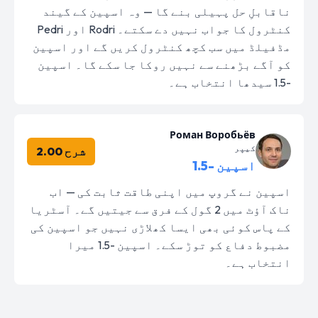
ناقابلِ حل پہیلی بنے گا — وہ اسپین کے گیند
کنٹرول کا جواب نہیں دے سکتے۔ Rodri اور Pedri
مڈفیلڈ میں سب کچھ کنٹرول کریں گے اور اسپین
کو آگے بڑھنے سے نہیں روکا جا سکے گا۔ اسپین
-1.5 سیدھا انتخاب ہے۔
Роман Воробьёв
کیپر
شرح 2.00
اسپین -1.5
اسپین نے گروپ میں اپنی طاقت ثابت کی — اب
ناک آؤٹ میں 2 گول کے فرق سے جیتیں گے۔ آسٹریا
کے پاس کوئی بھی ایسا کھلاڑی نہیں جو اسپین کی
مضبوط دفاع کو توڑ سکے۔ اسپین -1.5 میرا
انتخاب ہے۔