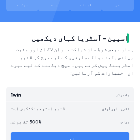
دن
گھنٹے
منٹ
سیکنڈ
اسپین – آسٹریا کہاں دیکھیں
ہمارے بعض شرط ساز شراکت داران لاگ ان اور مثبت
بیلنس رکھنے والے صارفین کے لیے میچ کی لائیو
اسٹریمنگ پیش کرتے ہیں۔ میچ دیکھنے کے لیے میرے
ان اختیارات کو آزمائیں:
1win
لائیو اسٹریمنگ · کیش آؤٹ
500% تک بونس
جائیں