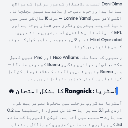
Dani Olmo تیسرے مڈفیلڈر کے طور پر گول کے مواقع
بناتا ہے اور خود بھی جال ہلانے سے نہیں ہچکچاتا۔
اگلی لائن میں Lamine Yamal — صرف 18 سال کی عمر میں
دنیا کے چند بہترین ونگرز میں شمار ہوتا ہے اور
EPL کے پاکستانی شائقین اسے بخوبی جانتے ہیں۔
Mikel Oyarzabal نمبر 9 پر موجود ہے اور گول کا موقع
کبھی ضائع نہیں کرتا۔
زخمیوں کا معاملہ: Nico Williams اور Pino نہیں کھیل
سکتے، اس لیے بائیں ونگ پر Baena کو موقع ملے گا —
وہی Baena جنہوں نے یوراگوئے کے خلاف فیصلہ کن گول
کیا تھا۔ یہ کوئی کمزور متبادل نہیں ہے۔
آسٹریا: Rangnick کا مشکل امتحان 🔥
آسٹریا نے گروپ مرحلے میں مخلوط تصویر پیش کی۔
اردن کو 3:1 سے ہرایا — قابل قبول۔ ارجنٹینا سے 0:2
سے ہارے — سمجھ میں آتا ہے۔ لیکن الجیریا کے ساتھ
3:3 کی برابری نے دفاعی کمزوری کو بالکل بے نقاب