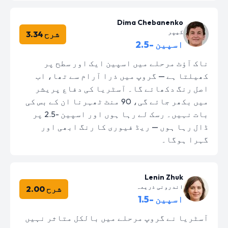
Dima Chebanenko
کیپر
شرح 3.34
اسپین -2.5
ناک آؤٹ مرحلے میں اسپین ایک اور سطح پر
کھیلتا ہے — گروپ میں ذرا آرام سے تھا، اب
اصل رنگ دکھائے گا۔ آسٹریا کی دفاع پریشر
میں بکھر جائے گی، 90 منٹ ٹھہرنا ان کے بس کی
بات نہیں۔ رسک لے رہا ہوں اور اسپین -2.5 پر
ڈال رہا ہوں — ریڈ فیوری کا رنگ ابھی اور
گہرا ہوگا۔
Lenin Zhuk
اندرونی ذریعہ
شرح 2.00
اسپین -1.5
آسٹریا نے گروپ مرحلے میں بالکل متاثر نہیں