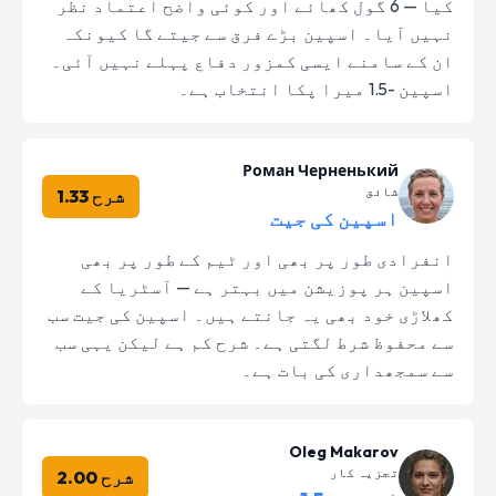
کیا — 6 گول کھائے اور کوئی واضح اعتماد نظر
نہیں آیا۔ اسپین بڑے فرق سے جیتے گا کیونکہ
ان کے سامنے ایسی کمزور دفاع پہلے نہیں آئی۔
اسپین -1.5 میرا پکا انتخاب ہے۔
Роман Черненький
شائق
شرح 1.33
اسپین کی جیت
انفرادی طور پر بھی اور ٹیم کے طور پر بھی
اسپین ہر پوزیشن میں بہتر ہے — آسٹریا کے
کھلاڑی خود بھی یہ جانتے ہیں۔ اسپین کی جیت سب
سے محفوظ شرط لگتی ہے۔ شرح کم ہے لیکن یہی سب
سے سمجھداری کی بات ہے۔
Oleg Makarov
تجزیہ کار
شرح 2.00