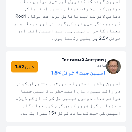
اسپین گیند کا کنٹرول اور تیز جوابی حملے
دونوں کو بیک وقت کرتا ہے — یہ آسٹریا کی
دفاعی لائن کے لیے ناقابلِ برداشت ہوگا۔ Rodri
کی موجودگی میں ٹیم کی گہرائی اور مرحلہ وار
معیار کا جواب نہیں ہے۔ میں اسپین انفرادی
ٹوٹل >2.5 پر یقین رکھتا ہوں۔
Тот самый Австриец
شائق
شرح 1.62
اسپین جیت + ٹوٹل >1.5
اسپین بلاشبہ آسٹریا سے بہتر ہے — یہاں کوئی
دو رائے نہیں، ہاں اتنے خطرناک نہیں جتنا
فرانس تھا۔ دونوں ٹیمیں مل کر کم از کم ڈیڑھ
سے زیادہ گول ضرور کریں گی، گیم کھلے گا۔
اسپین کی جیت کے ساتھ ٹوٹل >1.5 میرا پک ہے۔