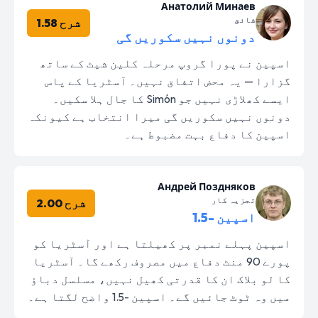
Анатолий Минаев
شائق
شرح 1.58
دونوں نہیں سکوریں گی
اسپین نے پورا گروپ مرحلہ کلین شیٹ کے ساتھ
گزارا — یہ محض اتفاق نہیں۔ آسٹریا کے پاس
ایسے کھلاڑی نہیں جو Simón کا جال ہلا سکیں۔
دونوں نہیں سکوریں گی میرا انتخاب ہے کیونکہ
اسپین کا دفاع بہت مضبوط ہے۔
Андрей Поздняков
تجزیہ کار
شرح 2.00
اسپین -1.5
اسپین پہلے نمبر پر کھیلتا ہے اور آسٹریا کو
پورے 90 منٹ دفاع میں مصروف رکھے گا۔ آسٹریا
کا لو بلاک ان کا قدرتی کھیل نہیں، مسلسل دباؤ
میں وہ ٹوٹ جائیں گے۔ اسپین -1.5 واضح لگتا ہے۔