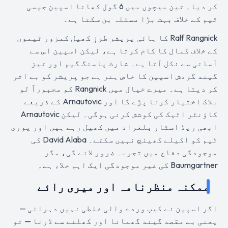
کر دیا۔ تین میچوں میں 6 گول کھانا اسپین جیسی
ٹیم کے خلاف بہت بڑا مسئلہ بن سکتا ہے۔
Ralf Rangnick کا ہائی پریشر طرزِ کھیل کمزور ٹیموں
کے خلاف کمال کا کام کرتا ہے، لیکن اسپین اس سے
آسانی سے نکل آتا ہے۔ شارٹ پاسنگ گیم اور تیز
گیند گردش اسپین کا خاص ہنر ہے جو پریشر کو بے اثر
کر دیتا ہے۔ میرے خیال میں Rangnick کو مجبوراً لو
بلاک اختیار کرنا پڑے گا اور Arnautovic کے ذریعے
کاؤنٹر اٹیک کی کوشش کرنی ہوگی۔ لیکن Arnautovic
ابھی ریڈ اسٹار بلغراد میں کھیل رہے ہیں اور پوری
ٹیم کو اکیلے کھینچ نہیں سکتے۔ David Alaba کی
موجودگی دفاع میں تجربہ ضرور لائے گی، مگر
Baumgartner کی غیر موجودگی ایک اہم خلاء ہے۔
ممکنہ منظرنامہ اور میری رائے
اگر اسپین نے کیپ وردے والی غلطی نہیں دہرائی —
یعنی بے مقصد گیند گھمانا اور کھلنے سے ڈرنا — تو