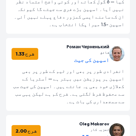
کیا — 6 گول کھائے اور کوئی واضح اعتماد نظر
نہیں آیا۔ اسپین بڑے فرق سے جیتے گا کیونکہ
ان کے سامنے ایسی کمزور دفاع پہلے نہیں آئی۔
اسپین -1.5 میرا پکا انتخاب ہے۔
Роман Черненький
شائق
شرح 1.33
اسپین کی جیت
انفرادی طور پر بھی اور ٹیم کے طور پر بھی
اسپین ہر پوزیشن میں بہتر ہے — آسٹریا کے
کھلاڑی خود بھی یہ جانتے ہیں۔ اسپین کی جیت سب
سے محفوظ شرط لگتی ہے۔ شرح کم ہے لیکن یہی سب
سے سمجھداری کی بات ہے۔
Oleg Makarov
تجزیہ کار
شرح 2.00