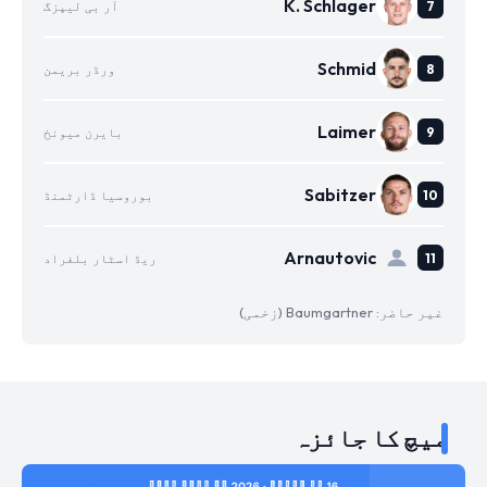
K. Schlager
آر بی لیپزگ
Schmid
ورڈر بریمن
Laimer
بایرن میونخ
Sabitzer
بوروسیا ڈارٹمنڈ
Arnautovic
ریڈ اسٹار بلغراد
غیر حاضر: Baumgartner (زخمی)
میچ کا جائزہ