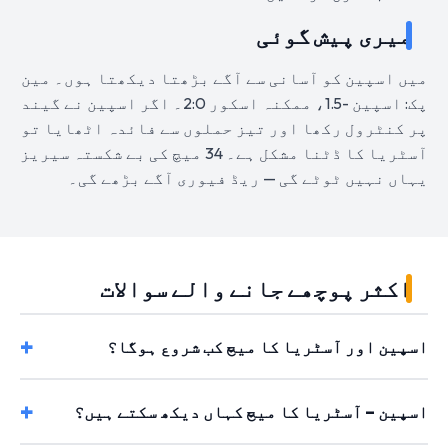
میری پیش گوئی
میں اسپین کو آسانی سے آگے بڑھتا دیکھتا ہوں۔ مین
پک: اسپین -1.5، ممکنہ اسکور 2:0۔ اگر اسپین نے گیند
پر کنٹرول رکھا اور تیز حملوں سے فائدہ اٹھایا تو
آسٹریا کا ڈٹنا مشکل ہے۔ 34 میچ کی بے شکستہ سیریز
یہاں نہیں ٹوٹے گی — ریڈ فیوری آگے بڑھے گی۔
اکثر پوچھے جانے والے سوالات
اسپین اور آسٹریا کا میچ کب شروع ہوگا؟
اسپین – آسٹریا کا میچ کہاں دیکھ سکتے ہیں؟