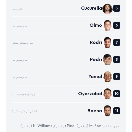
Cucurella
چیلسی
Olmo
بارسلونا
Rodri
مانچسٹر سٹی
Pedri
بارسلونا
Yamal
بارسلونا
Oyarzabal
ریئل سوسیداد
Baena
اٹلیٹیکو مڈرڈ
غیر حاضر: Muñoz (زخمی), Pino (زخمی), N. Williams (زخمی)