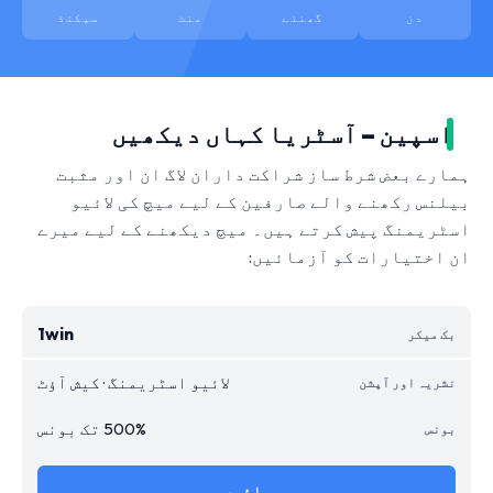
دن
گھنٹے
منٹ
سیکنڈ
اسپین – آسٹریا کہاں دیکھیں
ہمارے بعض شرط ساز شراکت داران لاگ ان اور مثبت
بیلنس رکھنے والے صارفین کے لیے میچ کی لائیو
اسٹریمنگ پیش کرتے ہیں۔ میچ دیکھنے کے لیے میرے
ان اختیارات کو آزمائیں:
1win
لائیو اسٹریمنگ · کیش آؤٹ
500% تک بونس
جائیں