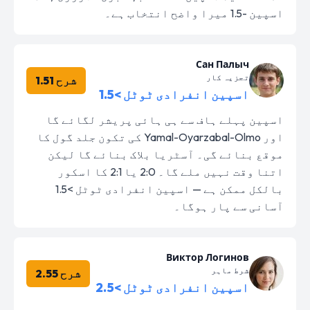
اسپین -1.5 میرا واضح انتخاب ہے۔
Сан Палыч
تجزیہ کار
شرح 1.51
اسپین انفرادی ٹوٹل >1.5
اسپین پہلے ہاف سے ہی ہائی پریشر لگائے گا
اور Yamal-Oyarzabal-Olmo کی تکون جلد گول کا
موقع بنائے گی۔ آسٹریا بلاک بنائے گا لیکن
اتنا وقت نہیں ملے گا۔ 2:0 یا 2:1 کا اسکور
بالکل ممکن ہے — اسپین انفرادی ٹوٹل >1.5
آسانی سے پار ہوگا۔
Виктор Логинов
شرط ماہر
شرح 2.55
اسپین انفرادی ٹوٹل >2.5