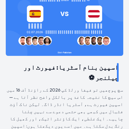
اسپین بنام آسٹریا: فیورٹ اور
چیلنجر ⚽
سچ پوچھیں تو فیفا ورلڈ کپ 2026 کے راؤنڈ آف 16 میں
اس میچ کا نتیجہ کاغذ پر بالکل واضح نظر آتا ہے —
اسپین فیورٹ ہے، آسٹریا انڈر ڈاگ۔ لیکن ناک آؤٹ
فٹبال میں کبھی بھی حتمی دعوے سے نہیں چلنا
چاہیے۔ ایک غلطی، ایک کاؤنٹر اٹیک، اور کھیل کا
رنگ بدل سکتا ہے۔ میں اسے یوں دیکھتا ہوں: اسپین