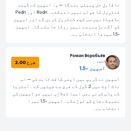
ناقابلِ حل پہیلی بنے گا — وہ اسپین کے گیند
کنٹرول کا جواب نہیں دے سکتے۔ Rodri اور Pedri
مڈفیلڈ میں سب کچھ کنٹرول کریں گے اور اسپین
کو آگے بڑھنے سے نہیں روکا جا سکے گا۔ اسپین
-1.5 سیدھا انتخاب ہے۔
Роман Воробьёв
کیپر
شرح 2.00
اسپین -1.5
اسپین نے گروپ میں اپنی طاقت ثابت کی — اب
ناک آؤٹ میں 2 گول کے فرق سے جیتیں گے۔ آسٹریا
کے پاس کوئی بھی ایسا کھلاڑی نہیں جو اسپین کی
مضبوط دفاع کو توڑ سکے۔ اسپین -1.5 میرا
انتخاب ہے۔