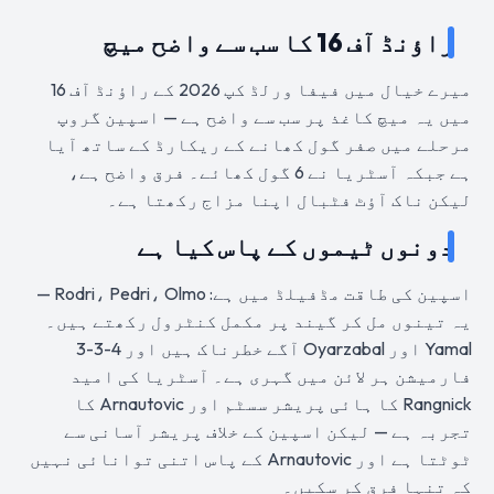
راؤنڈ آف 16 کا سب سے واضح میچ
میرے خیال میں فیفا ورلڈ کپ 2026 کے راؤنڈ آف 16
میں یہ میچ کاغذ پر سب سے واضح ہے — اسپین گروپ
مرحلے میں صفر گول کھانے کے ریکارڈ کے ساتھ آیا
ہے جبکہ آسٹریا نے 6 گول کھائے۔ فرق واضح ہے،
لیکن ناک آؤٹ فٹبال اپنا مزاج رکھتا ہے۔
دونوں ٹیموں کے پاس کیا ہے
اسپین کی طاقت مڈفیلڈ میں ہے: Rodri، Pedri، Olmo —
یہ تینوں مل کر گیند پر مکمل کنٹرول رکھتے ہیں۔
Yamal اور Oyarzabal آگے خطرناک ہیں اور 4-3-3
فارمیشن ہر لائن میں گہری ہے۔ آسٹریا کی امید
Rangnick کا ہائی پریشر سسٹم اور Arnautovic کا
تجربہ ہے — لیکن اسپین کے خلاف پریشر آسانی سے
ٹوٹتا ہے اور Arnautovic کے پاس اتنی توانائی نہیں
کہ تنہا فرق کر سکیں۔