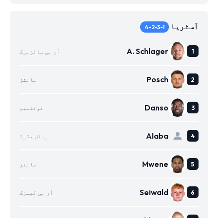
آسٹریا
4-2-3-1
A. Schlager
آر بی سالزبرگ
Posch
مائنز
Danso
ٹوٹنہیم
Alaba
ریئل مڈرڈ
Mwene
مائنز
Seiwald
آر بی لیپزگ