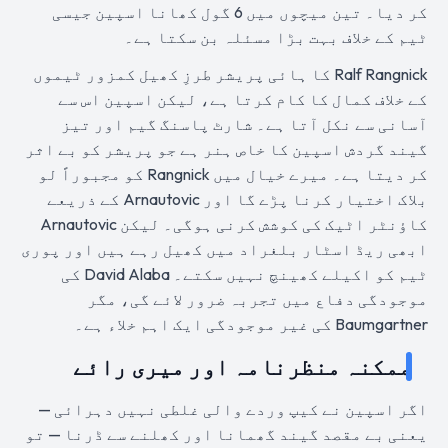
کر دیا۔ تین میچوں میں 6 گول کھانا اسپین جیسی
ٹیم کے خلاف بہت بڑا مسئلہ بن سکتا ہے۔
Ralf Rangnick کا ہائی پریشر طرزِ کھیل کمزور ٹیموں
کے خلاف کمال کا کام کرتا ہے، لیکن اسپین اس سے
آسانی سے نکل آتا ہے۔ شارٹ پاسنگ گیم اور تیز
گیند گردش اسپین کا خاص ہنر ہے جو پریشر کو بے اثر
کر دیتا ہے۔ میرے خیال میں Rangnick کو مجبوراً لو
بلاک اختیار کرنا پڑے گا اور Arnautovic کے ذریعے
کاؤنٹر اٹیک کی کوشش کرنی ہوگی۔ لیکن Arnautovic
ابھی ریڈ اسٹار بلغراد میں کھیل رہے ہیں اور پوری
ٹیم کو اکیلے کھینچ نہیں سکتے۔ David Alaba کی
موجودگی دفاع میں تجربہ ضرور لائے گی، مگر
Baumgartner کی غیر موجودگی ایک اہم خلاء ہے۔
ممکنہ منظرنامہ اور میری رائے
اگر اسپین نے کیپ وردے والی غلطی نہیں دہرائی —
یعنی بے مقصد گیند گھمانا اور کھلنے سے ڈرنا — تو