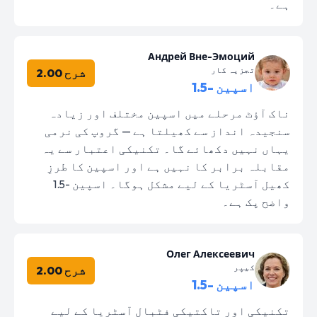
ہے۔
Андрей Вне-Эмоций
تجزیہ کار
شرح 2.00
اسپین -1.5
ناک آؤٹ مرحلے میں اسپین مختلف اور زیادہ
سنجیدہ انداز سے کھیلتا ہے — گروپ کی نرمی
یہاں نہیں دکھائے گا۔ تکنیکی اعتبار سے یہ
مقابلہ برابر کا نہیں ہے اور اسپین کا طرزِ
کھیل آسٹریا کے لیے مشکل ہوگا۔ اسپین -1.5
واضح پک ہے۔
Олег Алексеевич
کیپر
شرح 2.00
اسپین -1.5
تکنیکی اور تاکتیکی فٹبال آسٹریا کے لیے