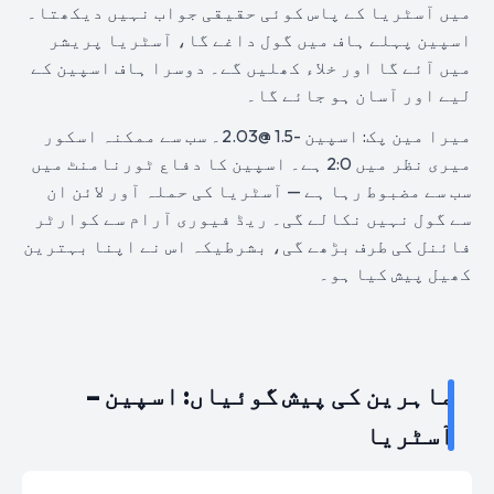
میں آسٹریا کے پاس کوئی حقیقی جواب نہیں دیکھتا۔
اسپین پہلے ہاف میں گول داغے گا، آسٹریا پریشر
میں آئے گا اور خلاء کھلیں گے۔ دوسرا ہاف اسپین کے
لیے اور آسان ہو جائے گا۔
میرا مین پک: اسپین -1.5 @2.03۔ سب سے ممکنہ اسکور
میری نظر میں 2:0 ہے۔ اسپین کا دفاع ٹورنامنٹ میں
سب سے مضبوط رہا ہے — آسٹریا کی حملہ آور لائن ان
سے گول نہیں نکالے گی۔ ریڈ فیوری آرام سے کوارٹر
فائنل کی طرف بڑھے گی، بشرطیکہ اس نے اپنا بہترین
کھیل پیش کیا ہو۔
ماہرین کی پیش گوئیاں: اسپین –
آسٹریا