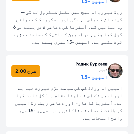
اسپین -1.5
ریڈ فیوری اس میچ میں مکمل کنٹرول لے گی —
گیند ان کے پاس رہے گی اور اسکورنگ کے مواقع
وہ بنائیں گے۔ آسٹریا کی دفاعی لائن پہلے ہی 6
گول کھا چکی ہے، اسپین کے اٹیک کے سامنے مزید
ٹوٹ سکتی ہے۔ اسپین -1.5 میری پسند ہے۔
Радик Буркеев
کیپر
شرح 2.00
اسپین -1.5
اسپین اس ورلڈ کپ کی سب سے بڑی فیورٹ ٹیم ہے
اور ابھی تک اس نے اپنا مقام بالکل ثابت کیا
ہے۔ آسٹریا کا فارم اور دفاعی ریکارڈ اسپین
کی طاقت کے سامنے ناکافی ہے۔ اسپین -1.5 میرا
واضح انتخاب ہے۔