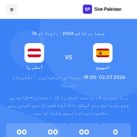
☰
فیفا ورلڈ کپ 2026 · راؤنڈ آف 16
VS
اسپین
آسٹریا
02.07.2026 · 19:00 · سوفائی اسٹیڈیم، انگلووڈ،
امریکہ
ریڈ فیوری کے سامنے آسٹریا کا امتحان — کاغذ پر
فیورٹ واضح ہے، لیکن ناک آؤٹ فٹبال میں کبھی بھی
حتمی دعوے سے نہیں چلنا چاہیے۔
00
00
00
0