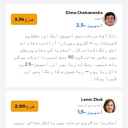
Dima Chebanenko
کیپر
شرح 3.34
اسپین -2.5
ناک آؤٹ مرحلے میں اسپین ایک اور سطح پر
کھیلتا ہے — گروپ میں ذرا آرام سے تھا، اب
اصل رنگ دکھائے گا۔ آسٹریا کی دفاع پریشر
میں بکھر جائے گی، 90 منٹ ٹھہرنا ان کے بس کی
بات نہیں۔ رسک لے رہا ہوں اور اسپین -2.5 پر
ڈال رہا ہوں — ریڈ فیوری کا رنگ ابھی اور
گہرا ہوگا۔
Lenin Zhuk
اندرونی ذریعہ
شرح 2.00
اسپین -1.5
آسٹریا نے گروپ مرحلے میں بالکل متاثر نہیں