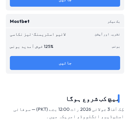
Mostbet
لائیو اسٹریمنگ · تیز نکاسی
125% خوش آمدید بونس
جائیں
میچ کب شروع ہوگا
کِک آف: 3 جولائی 2026 رات 12:00 بجے (PKT) — سوفائی
اسٹیڈیم، انگلووڈ، امریکہ میں۔