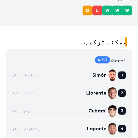
D
L
W
W
W
ممکنہ ترکیب
اسپین
4-3-3
Simón
ایتھلیٹک بلباؤ
Llorente
اٹلیٹیکو مڈرڈ
Cubarsí
بارسلونا
Laporte
ایتھلیٹک بلباؤ