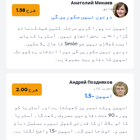
Анатолий Минаев
شائق
شرح 1.58
دونوں نہیں سکوریں گی
اسپین نے پورا گروپ مرحلہ کلین شیٹ کے ساتھ
گزارا — یہ محض اتفاق نہیں۔ آسٹریا کے پاس
ایسے کھلاڑی نہیں جو Simón کا جال ہلا سکیں۔
دونوں نہیں سکوریں گی میرا انتخاب ہے کیونکہ
اسپین کا دفاع بہت مضبوط ہے۔
Андрей Поздняков
تجزیہ کار
شرح 2.00
اسپین -1.5
اسپین پہلے نمبر پر کھیلتا ہے اور آسٹریا کو
پورے 90 منٹ دفاع میں مصروف رکھے گا۔ آسٹریا
کا لو بلاک ان کا قدرتی کھیل نہیں، مسلسل دباؤ
میں وہ ٹوٹ جائیں گے۔ اسپین -1.5 واضح لگتا ہے۔