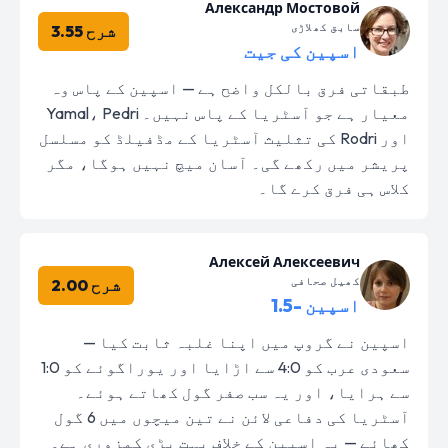
Александр Мостовой
سابق کھلاڑی
شرح 3.55
اسپین کی جیت
طبقاتی فرق بالکل واضح ہے — اسپین کے پاس وہ
معیار ہے جو آسٹریا کے پاس نہیں۔ Yamal، Pedri
اور Rodri کی تثلیث آسٹریا کے مڈفیلڈ کو مسلسل
پریشر میں رکھے گی۔ آسان میچ نہیں ہوگا، مگر
کلاس ہی فرق کرے گا۔
Алексей Алексеевич
کھیل صحافی
شرح 2.00
اسپین -1.5
اسپین نے گروپ میں اپنا غلبہ ثابت کیا —
سعودی عرب کو 4:0 سے اڑایا اور یوراگوئے کو 1:0
سے ہرایا، اور یہ سب صفر گول کھاتے ہوئے۔
آسٹریا کی دفاعی لائن نے تین میچوں میں 6 گول
کھائے — یہ اسپین کے خلاف بہت بڑی کمزوری ہے۔