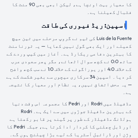
کا معیار بہت اونچا ہے، لیکن ابھی بھی 90 منٹ کا
فٹبال کھیلنا ہے۔
اسپین: ریڈ فیوری کی طاقت
Luis de la Fuente کی ٹیم نے گروپ مرحلے میں تین میچ
کھیلے اور ایک بھی گول نہیں کھایا — یہ ٹورنامنٹ
کا بہترین دفاعی ریکارڈ ہے۔ آغاز میں کیپ وردے کے
ساتھ 0:0 نے کچھ سوال اٹھائے، مگر پھر سعودی عرب
کے خلاف 4:0 اور یوراگوئے کے خلاف 1:0 نے سب کچھ واضح
کر دیا۔ اسپین 34 سرکاری میچوں سے بغیر شکست کے ہے
— یہ محض اتفاق نہیں، یہ نظام اور معیار کا نتیجہ
ہے۔
مڈفیلڈ میں Rodri اور Pedri کا مجموعہ اس وقت دنیا
کے بہترین مڈفیلڈ جوڑوں میں سے ایک ہے۔ Rodri
ہولڈنگ مڈفیلڈر کے طور پر گیند پر قابو رکھتا ہے
اور ڈبل چھلنی کا کردار ادا کرتا ہے، جبکہ Pedri کا
وژن اور ڈرائبل آسٹریا کے لیے بڑا چیلنج ہوں گے۔