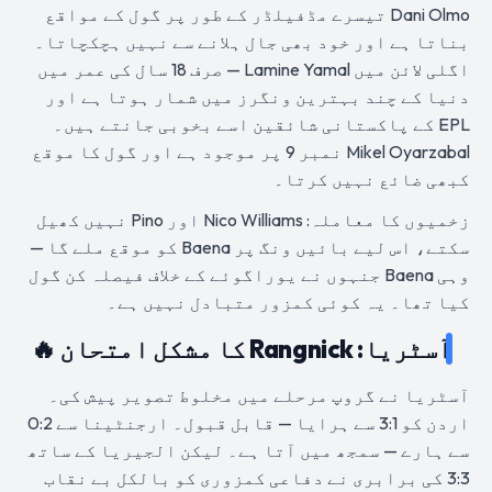
Dani Olmo تیسرے مڈفیلڈر کے طور پر گول کے مواقع
بناتا ہے اور خود بھی جال ہلانے سے نہیں ہچکچاتا۔
اگلی لائن میں Lamine Yamal — صرف 18 سال کی عمر میں
دنیا کے چند بہترین ونگرز میں شمار ہوتا ہے اور
EPL کے پاکستانی شائقین اسے بخوبی جانتے ہیں۔
Mikel Oyarzabal نمبر 9 پر موجود ہے اور گول کا موقع
کبھی ضائع نہیں کرتا۔
زخمیوں کا معاملہ: Nico Williams اور Pino نہیں کھیل
سکتے، اس لیے بائیں ونگ پر Baena کو موقع ملے گا —
وہی Baena جنہوں نے یوراگوئے کے خلاف فیصلہ کن گول
کیا تھا۔ یہ کوئی کمزور متبادل نہیں ہے۔
آسٹریا: Rangnick کا مشکل امتحان 🔥
آسٹریا نے گروپ مرحلے میں مخلوط تصویر پیش کی۔
اردن کو 3:1 سے ہرایا — قابل قبول۔ ارجنٹینا سے 0:2
سے ہارے — سمجھ میں آتا ہے۔ لیکن الجیریا کے ساتھ
3:3 کی برابری نے دفاعی کمزوری کو بالکل بے نقاب