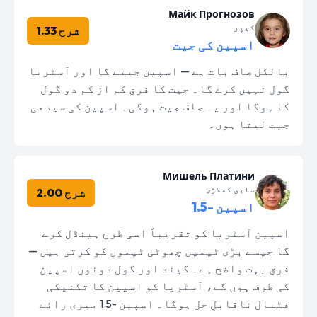
Майк Прогнозов
کیپر
شرح 1.33
اسپین کی جیت
بالکل صاف بات ہے — اسپین جیتے گا اور آسٹریا
گول نہیں کرے گا۔ جیت کا فرق کم از کم دو گول
کا ہوگا اور یہ صاف جیت ہوگی۔ اسپین کی سیدھی
جیت لیتا ہوں۔
Мишель Платини
سابق کھلاڑی
شرح 2.00
اسپین -1.5
اسپین آسٹریا کو تقریباً اسی طرح ہینڈل کرے
گا جیسے بڑی ٹیمیں چھوٹی ٹیموں کو کرتی ہیں —
فرق بہت واضح ہے۔ گیند اور گول دونوں اسپین
کی طرف ہوں گے، آسٹریا کو اسپین کا تکنیکی
فٹبال ناقابلِ حل ہوگا۔ اسپین -1.5 میری رائے