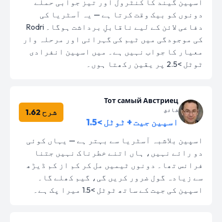
اسپین گیند کا کنٹرول اور تیز جوابی حملے
دونوں کو بیک وقت کرتا ہے — یہ آسٹریا کی
دفاعی لائن کے لیے ناقابلِ برداشت ہوگا۔ Rodri
کی موجودگی میں ٹیم کی گہرائی اور مرحلہ وار
معیار کا جواب نہیں ہے۔ میں اسپین انفرادی
ٹوٹل >2.5 پر یقین رکھتا ہوں۔
Тот самый Австриец
شائق
شرح 1.62
اسپین جیت + ٹوٹل >1.5
اسپین بلاشبہ آسٹریا سے بہتر ہے — یہاں کوئی
دو رائے نہیں، ہاں اتنے خطرناک نہیں جتنا
فرانس تھا۔ دونوں ٹیمیں مل کر کم از کم ڈیڑھ
سے زیادہ گول ضرور کریں گی، گیم کھلے گا۔
اسپین کی جیت کے ساتھ ٹوٹل >1.5 میرا پک ہے۔