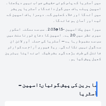
میں آسٹریا کے پاس کوئی حقیقی جواب نہیں دیکھتا۔
اسپین پہلے ہاف میں گول داغے گا، آسٹریا پریشر
میں آئے گا اور خلاء کھلیں گے۔ دوسرا ہاف اسپین کے
لیے اور آسان ہو جائے گا۔
میرا مین پک: اسپین -1.5 @2.03۔ سب سے ممکنہ اسکور
میری نظر میں 2:0 ہے۔ اسپین کا دفاع ٹورنامنٹ میں
سب سے مضبوط رہا ہے — آسٹریا کی حملہ آور لائن ان
سے گول نہیں نکالے گی۔ ریڈ فیوری آرام سے کوارٹر
فائنل کی طرف بڑھے گی، بشرطیکہ اس نے اپنا بہترین
کھیل پیش کیا ہو۔
ماہرین کی پیش گوئیاں: اسپین –
آسٹریا