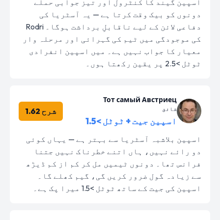
اسپین گیند کا کنٹرول اور تیز جوابی حملے
دونوں کو بیک وقت کرتا ہے — یہ آسٹریا کی
دفاعی لائن کے لیے ناقابلِ برداشت ہوگا۔ Rodri
کی موجودگی میں ٹیم کی گہرائی اور مرحلہ وار
معیار کا جواب نہیں ہے۔ میں اسپین انفرادی
ٹوٹل >2.5 پر یقین رکھتا ہوں۔
Тот самый Австриец
شائق
شرح 1.62
اسپین جیت + ٹوٹل >1.5
اسپین بلاشبہ آسٹریا سے بہتر ہے — یہاں کوئی
دو رائے نہیں، ہاں اتنے خطرناک نہیں جتنا
فرانس تھا۔ دونوں ٹیمیں مل کر کم از کم ڈیڑھ
سے زیادہ گول ضرور کریں گی، گیم کھلے گا۔
اسپین کی جیت کے ساتھ ٹوٹل >1.5 میرا پک ہے۔