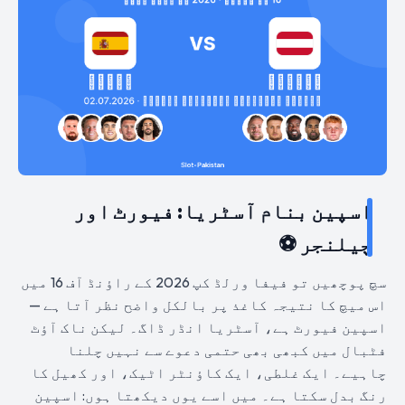
اسپین بنام آسٹریا: فیورٹ اور
چیلنجر ⚽
سچ پوچھیں تو فیفا ورلڈ کپ 2026 کے راؤنڈ آف 16 میں
اس میچ کا نتیجہ کاغذ پر بالکل واضح نظر آتا ہے —
اسپین فیورٹ ہے، آسٹریا انڈر ڈاگ۔ لیکن ناک آؤٹ
فٹبال میں کبھی بھی حتمی دعوے سے نہیں چلنا
چاہیے۔ ایک غلطی، ایک کاؤنٹر اٹیک، اور کھیل کا
رنگ بدل سکتا ہے۔ میں اسے یوں دیکھتا ہوں: اسپین