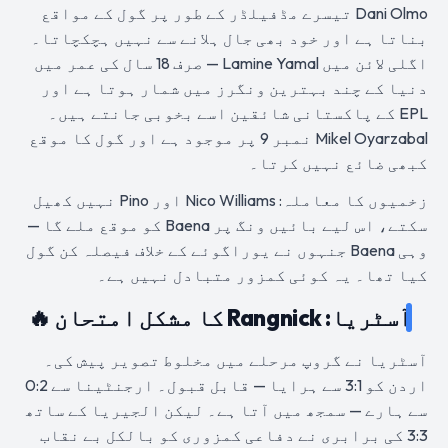
Dani Olmo تیسرے مڈفیلڈر کے طور پر گول کے مواقع
بناتا ہے اور خود بھی جال ہلانے سے نہیں ہچکچاتا۔
اگلی لائن میں Lamine Yamal — صرف 18 سال کی عمر میں
دنیا کے چند بہترین ونگرز میں شمار ہوتا ہے اور
EPL کے پاکستانی شائقین اسے بخوبی جانتے ہیں۔
Mikel Oyarzabal نمبر 9 پر موجود ہے اور گول کا موقع
کبھی ضائع نہیں کرتا۔
زخمیوں کا معاملہ: Nico Williams اور Pino نہیں کھیل
سکتے، اس لیے بائیں ونگ پر Baena کو موقع ملے گا —
وہی Baena جنہوں نے یوراگوئے کے خلاف فیصلہ کن گول
کیا تھا۔ یہ کوئی کمزور متبادل نہیں ہے۔
آسٹریا: Rangnick کا مشکل امتحان 🔥
آسٹریا نے گروپ مرحلے میں مخلوط تصویر پیش کی۔
اردن کو 3:1 سے ہرایا — قابل قبول۔ ارجنٹینا سے 0:2
سے ہارے — سمجھ میں آتا ہے۔ لیکن الجیریا کے ساتھ
3:3 کی برابری نے دفاعی کمزوری کو بالکل بے نقاب