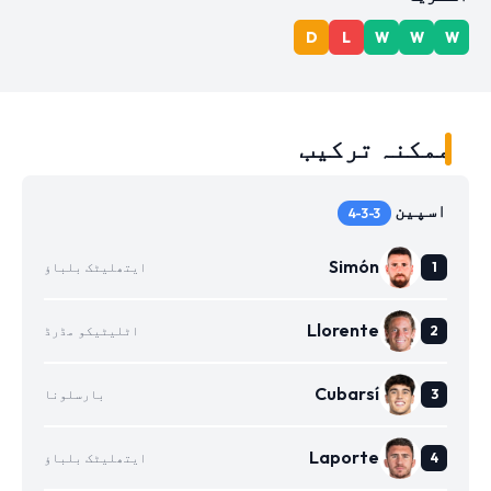
D
L
W
W
W
ممکنہ ترکیب
اسپین
4-3-3
Simón
ایتھلیٹک بلباؤ
Llorente
اٹلیٹیکو مڈرڈ
Cubarsí
بارسلونا
Laporte
ایتھلیٹک بلباؤ