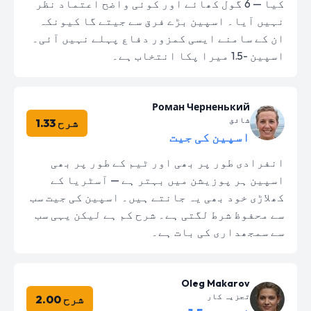
کیا — 6 گول کھائے اور کوئی واضح اعتماد نظر
نہیں آیا۔ اسپین بڑے فرق سے جیتے گا کیونکہ
ان کے سامنے ایسی کمزور دفاع پہلے نہیں آئی۔
اسپین -1.5 میرا پکا انتخاب ہے۔
Роман Черненький
شائق
شرح 1.33
اسپین کی جیت
انفرادی طور پر بھی اور ٹیم کے طور پر بھی
اسپین ہر پوزیشن میں بہتر ہے — آسٹریا کے
کھلاڑی خود بھی یہ جانتے ہیں۔ اسپین کی جیت سب
سے محفوظ شرط لگتی ہے۔ شرح کم ہے لیکن یہی سب
سے سمجھداری کی بات ہے۔
Oleg Makarov
تجزیہ کار
شرح 2.00