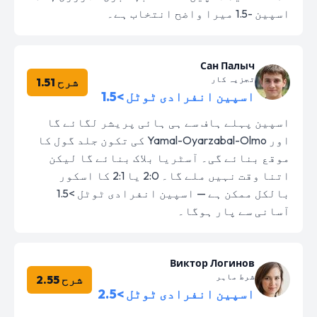
اسپین -1.5 میرا واضح انتخاب ہے۔
Сан Палыч
تجزیہ کار
شرح 1.51
اسپین انفرادی ٹوٹل >1.5
اسپین پہلے ہاف سے ہی ہائی پریشر لگائے گا
اور Yamal-Oyarzabal-Olmo کی تکون جلد گول کا
موقع بنائے گی۔ آسٹریا بلاک بنائے گا لیکن
اتنا وقت نہیں ملے گا۔ 2:0 یا 2:1 کا اسکور
بالکل ممکن ہے — اسپین انفرادی ٹوٹل >1.5
آسانی سے پار ہوگا۔
Виктор Логинов
شرط ماہر
شرح 2.55
اسپین انفرادی ٹوٹل >2.5