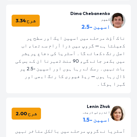
Dima Chebanenko
کیپر
شرح 3.34
اسپین -2.5
ناک آؤٹ مرحلے میں اسپین ایک اور سطح پر
کھیلتا ہے — گروپ میں ذرا آرام سے تھا، اب
اصل رنگ دکھائے گا۔ آسٹریا کی دفاع پریشر
میں بکھر جائے گی، 90 منٹ ٹھہرنا ان کے بس کی
بات نہیں۔ رسک لے رہا ہوں اور اسپین -2.5 پر
ڈال رہا ہوں — ریڈ فیوری کا رنگ ابھی اور
گہرا ہوگا۔
Lenin Zhuk
اندرونی ذریعہ
شرح 2.00
اسپین -1.5
آسٹریا نے گروپ مرحلے میں بالکل متاثر نہیں