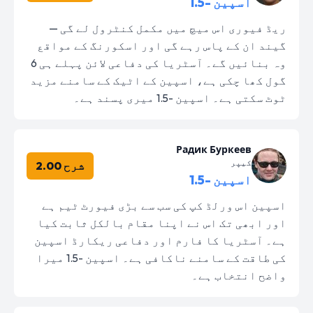
اسپین -1.5
ریڈ فیوری اس میچ میں مکمل کنٹرول لے گی —
گیند ان کے پاس رہے گی اور اسکورنگ کے مواقع
وہ بنائیں گے۔ آسٹریا کی دفاعی لائن پہلے ہی 6
گول کھا چکی ہے، اسپین کے اٹیک کے سامنے مزید
ٹوٹ سکتی ہے۔ اسپین -1.5 میری پسند ہے۔
Радик Буркеев
کیپر
شرح 2.00
اسپین -1.5
اسپین اس ورلڈ کپ کی سب سے بڑی فیورٹ ٹیم ہے
اور ابھی تک اس نے اپنا مقام بالکل ثابت کیا
ہے۔ آسٹریا کا فارم اور دفاعی ریکارڈ اسپین
کی طاقت کے سامنے ناکافی ہے۔ اسپین -1.5 میرا
واضح انتخاب ہے۔