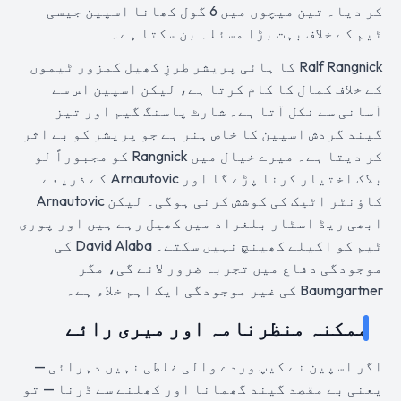
کر دیا۔ تین میچوں میں 6 گول کھانا اسپین جیسی
ٹیم کے خلاف بہت بڑا مسئلہ بن سکتا ہے۔
Ralf Rangnick کا ہائی پریشر طرزِ کھیل کمزور ٹیموں
کے خلاف کمال کا کام کرتا ہے، لیکن اسپین اس سے
آسانی سے نکل آتا ہے۔ شارٹ پاسنگ گیم اور تیز
گیند گردش اسپین کا خاص ہنر ہے جو پریشر کو بے اثر
کر دیتا ہے۔ میرے خیال میں Rangnick کو مجبوراً لو
بلاک اختیار کرنا پڑے گا اور Arnautovic کے ذریعے
کاؤنٹر اٹیک کی کوشش کرنی ہوگی۔ لیکن Arnautovic
ابھی ریڈ اسٹار بلغراد میں کھیل رہے ہیں اور پوری
ٹیم کو اکیلے کھینچ نہیں سکتے۔ David Alaba کی
موجودگی دفاع میں تجربہ ضرور لائے گی، مگر
Baumgartner کی غیر موجودگی ایک اہم خلاء ہے۔
ممکنہ منظرنامہ اور میری رائے
اگر اسپین نے کیپ وردے والی غلطی نہیں دہرائی —
یعنی بے مقصد گیند گھمانا اور کھلنے سے ڈرنا — تو