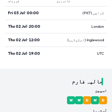
ٹائم زون
شروعات
کراچی (PKT)
Fri 03 Jul · 00:00
Thu 02 Jul · 20:00
London
Inglewood (اسٹیڈیم)
Thu 02 Jul · 12:00
Thu 02 Jul · 19:00
UTC
حالیہ فارم
اسپین
W
W
D
W
D
آسٹریا