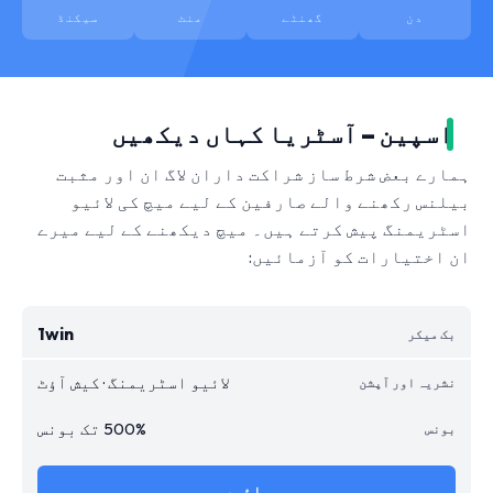
دن
گھنٹے
منٹ
سیکنڈ
اسپین – آسٹریا کہاں دیکھیں
ہمارے بعض شرط ساز شراکت داران لاگ ان اور مثبت
بیلنس رکھنے والے صارفین کے لیے میچ کی لائیو
اسٹریمنگ پیش کرتے ہیں۔ میچ دیکھنے کے لیے میرے
ان اختیارات کو آزمائیں:
1win
لائیو اسٹریمنگ · کیش آؤٹ
500% تک بونس
جائیں