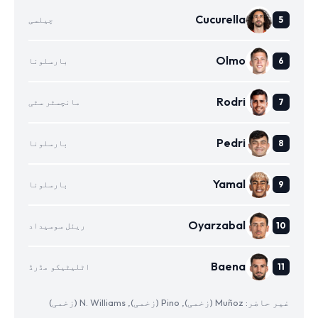
Cucurella
چیلسی
Olmo
بارسلونا
Rodri
مانچسٹر سٹی
Pedri
بارسلونا
Yamal
بارسلونا
Oyarzabal
ریئل سوسیداد
Baena
اٹلیٹیکو مڈرڈ
غیر حاضر: Muñoz (زخمی), Pino (زخمی), N. Williams (زخمی)