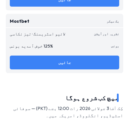
Mostbet
لائیو اسٹریمنگ · تیز نکاسی
125% خوش آمدید بونس
جائیں
میچ کب شروع ہوگا
کِک آف: 3 جولائی 2026 رات 12:00 بجے (PKT) — سوفائی
اسٹیڈیم، انگلووڈ، امریکہ میں۔