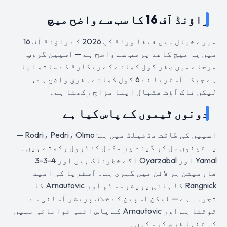
راؤنڈ آف 16 کا سب سے واضح میچ
میرے خیال میں فیفا ورلڈ کپ 2026 کے راؤنڈ آف 16
میں یہ میچ کاغذ پر سب سے واضح ہے — اسپین گروپ
مرحلے میں صفر گول کھانے کے ریکارڈ کے ساتھ آیا
ہے جبکہ آسٹریا نے 6 گول کھائے۔ فرق واضح ہے،
لیکن ناک آؤٹ فٹبال اپنا مزاج رکھتا ہے۔
دونوں ٹیموں کے پاس کیا ہے
اسپین کی طاقت مڈفیلڈ میں ہے: Rodri، Pedri، Olmo —
یہ تینوں مل کر گیند پر مکمل کنٹرول رکھتے ہیں۔
Yamal اور Oyarzabal آگے خطرناک ہیں اور 4-3-3
فارمیشن ہر لائن میں گہری ہے۔ آسٹریا کی امید
Rangnick کا ہائی پریشر سسٹم اور Arnautovic کا
تجربہ ہے — لیکن اسپین کے خلاف پریشر آسانی سے
ٹوٹتا ہے اور Arnautovic کے پاس اتنی توانائی نہیں
کہ تنہا فرق کر سکیں۔