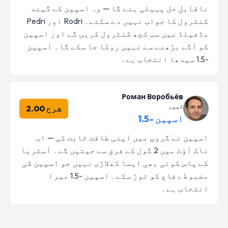
ناقابلِ حل پہیلی بنے گا — وہ اسپین کے گیند
کنٹرول کا جواب نہیں دے سکتے۔ Rodri اور Pedri
مڈفیلڈ میں سب کچھ کنٹرول کریں گے اور اسپین
کو آگے بڑھنے سے نہیں روکا جا سکے گا۔ اسپین
-1.5 سیدھا انتخاب ہے۔
Роман Воробьёв
کیپر
شرح 2.00
اسپین -1.5
اسپین نے گروپ میں اپنی طاقت ثابت کی — اب
ناک آؤٹ میں 2 گول کے فرق سے جیتیں گے۔ آسٹریا
کے پاس کوئی بھی ایسا کھلاڑی نہیں جو اسپین کی
مضبوط دفاع کو توڑ سکے۔ اسپین -1.5 میرا
انتخاب ہے۔