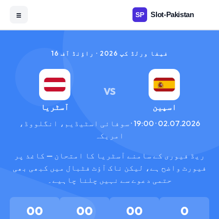
☰
فیفا ورلڈ کپ 2026 · راؤنڈ آف 16
VS
اسپین
آسٹریا
02.07.2026 · 19:00 · سوفائی اسٹیڈیم، انگلووڈ،
امریکہ
ریڈ فیوری کے سامنے آسٹریا کا امتحان — کاغذ پر
فیورٹ واضح ہے، لیکن ناک آؤٹ فٹبال میں کبھی بھی
حتمی دعوے سے نہیں چلنا چاہیے۔
00
00
00
0