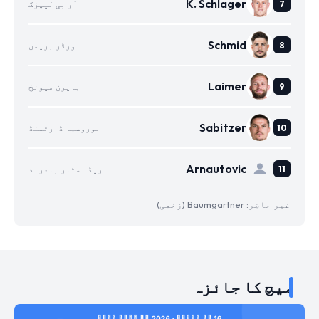
K. Schlager
آر بی لیپزگ
Schmid
ورڈر بریمن
Laimer
بایرن میونخ
Sabitzer
بوروسیا ڈارٹمنڈ
Arnautovic
ریڈ اسٹار بلغراد
غیر حاضر: Baumgartner (زخمی)
میچ کا جائزہ