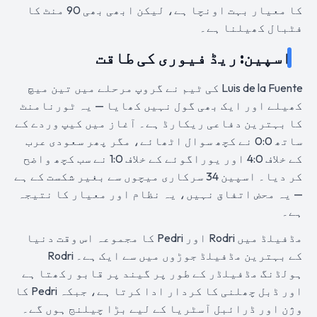
کا معیار بہت اونچا ہے، لیکن ابھی بھی 90 منٹ کا
فٹبال کھیلنا ہے۔
اسپین: ریڈ فیوری کی طاقت
Luis de la Fuente کی ٹیم نے گروپ مرحلے میں تین میچ
کھیلے اور ایک بھی گول نہیں کھایا — یہ ٹورنامنٹ
کا بہترین دفاعی ریکارڈ ہے۔ آغاز میں کیپ وردے کے
ساتھ 0:0 نے کچھ سوال اٹھائے، مگر پھر سعودی عرب
کے خلاف 4:0 اور یوراگوئے کے خلاف 1:0 نے سب کچھ واضح
کر دیا۔ اسپین 34 سرکاری میچوں سے بغیر شکست کے ہے
— یہ محض اتفاق نہیں، یہ نظام اور معیار کا نتیجہ
ہے۔
مڈفیلڈ میں Rodri اور Pedri کا مجموعہ اس وقت دنیا
کے بہترین مڈفیلڈ جوڑوں میں سے ایک ہے۔ Rodri
ہولڈنگ مڈفیلڈر کے طور پر گیند پر قابو رکھتا ہے
اور ڈبل چھلنی کا کردار ادا کرتا ہے، جبکہ Pedri کا
وژن اور ڈرائبل آسٹریا کے لیے بڑا چیلنج ہوں گے۔