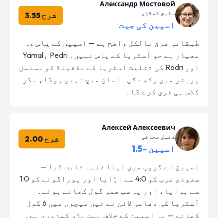
Александр Мостовой
سابق کھلاڑی
شرح 3.55
اسپین کی جیت
طبقاتی فرق بالکل واضح ہے — اسپین کے پاس وہ
معیار ہے جو آسٹریا کے پاس نہیں۔ Yamal، Pedri
اور Rodri کی تثلیث آسٹریا کے مڈفیلڈ کو مسلسل
پریشر میں رکھے گی۔ آسان میچ نہیں ہوگا، مگر
کلاس ہی فرق کرے گا۔
Алексей Алексеевич
کھیل صحافی
شرح 2.00
اسپین -1.5
اسپین نے گروپ میں اپنا غلبہ ثابت کیا —
سعودی عرب کو 4:0 سے اڑایا اور یوراگوئے کو 1:0
سے ہرایا، اور یہ سب صفر گول کھاتے ہوئے۔
آسٹریا کی دفاعی لائن نے تین میچوں میں 6 گول
کھائے — یہ اسپین کے خلاف بہت بڑی کمزوری ہے۔