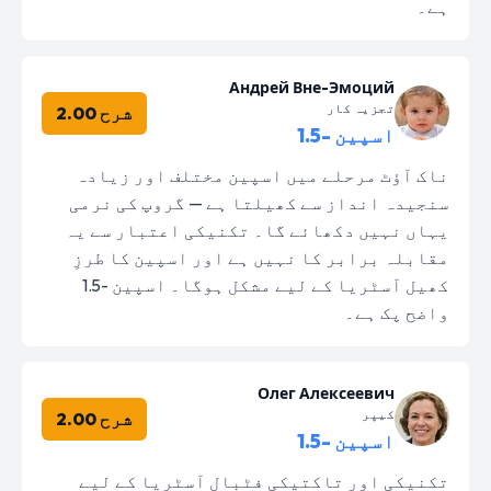
ہے۔
Андрей Вне-Эмоций
تجزیہ کار
شرح 2.00
اسپین -1.5
ناک آؤٹ مرحلے میں اسپین مختلف اور زیادہ
سنجیدہ انداز سے کھیلتا ہے — گروپ کی نرمی
یہاں نہیں دکھائے گا۔ تکنیکی اعتبار سے یہ
مقابلہ برابر کا نہیں ہے اور اسپین کا طرزِ
کھیل آسٹریا کے لیے مشکل ہوگا۔ اسپین -1.5
واضح پک ہے۔
Олег Алексеевич
کیپر
شرح 2.00
اسپین -1.5
تکنیکی اور تاکتیکی فٹبال آسٹریا کے لیے