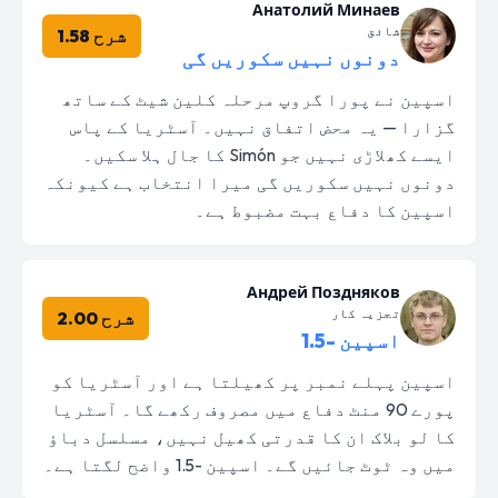
Анатолий Минаев
شائق
شرح 1.58
دونوں نہیں سکوریں گی
اسپین نے پورا گروپ مرحلہ کلین شیٹ کے ساتھ
گزارا — یہ محض اتفاق نہیں۔ آسٹریا کے پاس
ایسے کھلاڑی نہیں جو Simón کا جال ہلا سکیں۔
دونوں نہیں سکوریں گی میرا انتخاب ہے کیونکہ
اسپین کا دفاع بہت مضبوط ہے۔
Андрей Поздняков
تجزیہ کار
شرح 2.00
اسپین -1.5
اسپین پہلے نمبر پر کھیلتا ہے اور آسٹریا کو
پورے 90 منٹ دفاع میں مصروف رکھے گا۔ آسٹریا
کا لو بلاک ان کا قدرتی کھیل نہیں، مسلسل دباؤ
میں وہ ٹوٹ جائیں گے۔ اسپین -1.5 واضح لگتا ہے۔