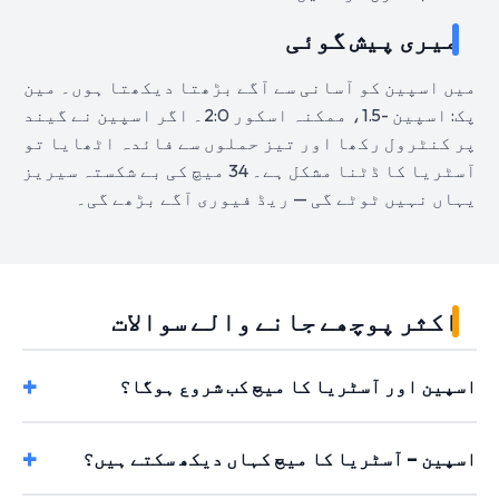
میری پیش گوئی
میں اسپین کو آسانی سے آگے بڑھتا دیکھتا ہوں۔ مین
پک: اسپین -1.5، ممکنہ اسکور 2:0۔ اگر اسپین نے گیند
پر کنٹرول رکھا اور تیز حملوں سے فائدہ اٹھایا تو
آسٹریا کا ڈٹنا مشکل ہے۔ 34 میچ کی بے شکستہ سیریز
یہاں نہیں ٹوٹے گی — ریڈ فیوری آگے بڑھے گی۔
اکثر پوچھے جانے والے سوالات
اسپین اور آسٹریا کا میچ کب شروع ہوگا؟
اسپین – آسٹریا کا میچ کہاں دیکھ سکتے ہیں؟