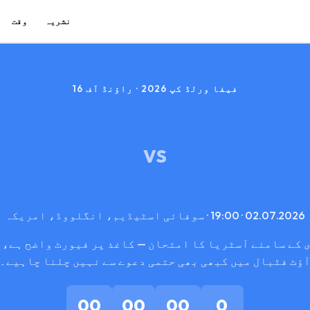
نشریہ
وقت
فیفا ورلڈ کپ 2026 · راؤنڈ آف 16
VS
02.07.2026 · 19:00 · سوفائی اسٹیڈیم، انگلووڈ، امریکہ
 کے سامنے آسٹریا کا امتحان — کاغذ پر فیورٹ واضح ہے، 
ؤٹ فٹبال میں کبھی بھی حتمی دعوے سے نہیں چلنا چاہیے۔
00
00
00
0