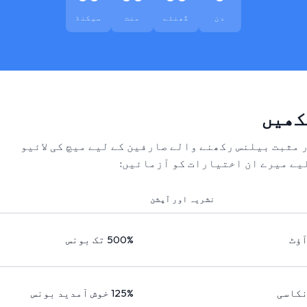
دن
گھنٹے
منٹ
سیکنڈ
کھیں
ر مثبت بیلنس رکھنے والے صارفین کے لیے میچ کی لائیو
یے میرے ان اختیارات کو آزمائیں:
نشریہ اور آپشن
آؤٹ
500% تک بونس
نکاسی
125% خوش آمدید بونس