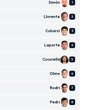
Simón
Llorente
Cubarsí
Laporte
Cucurella
Olmo
Rodri
Pedri