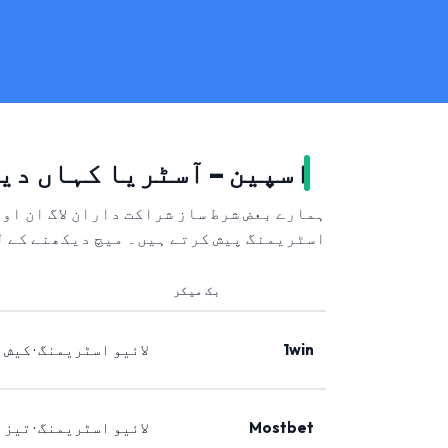
اسپین – آسٹریا کہاں دی
ہمارے بعض شرط ساز شراکت داران لاگ ان او
اسٹریمنگ پیش کرتے ہیں۔ میچ دیکھنے کے ل
بک میکر
1win
لائیو اسٹریمنگ · کیش 
Mostbet
لائیو اسٹریمنگ · تیز 