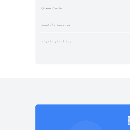
بایرن میونخ
بوروسیا ڈارٹمنڈ
ریڈ اسٹار بلغراد