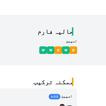
حالیہ فارم
اسپین
W
W
D
W
D
ممکنہ ترکیب
اسپین
4-3-3