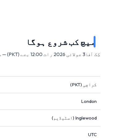
میچ کب شروع ہوگا
کِک آف: 3 جولائی 2026 رات 12:00 بجے (PKT) — سوفائی اسٹیڈیم، انگلووڈ، امریکہ میں۔
کراچی (PKT)
London
Inglewood (اسٹیڈیم)
UTC