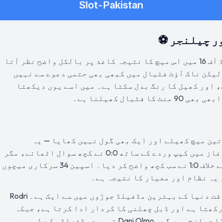
ر چیلنجر ⚽
سچ پوچھیں تو فیفا ورلڈ کپ 2026 کے راؤنڈ آف 16 میں اس میچ کا نتیجہ کاغذ پر بالکل واضح نظر آتا
لیکن ناک آؤٹ فٹبال میں کبھی بھی حتمی دعوے سے نہیں
 اور کھیل کا رنگ بدل سکتا ہے۔ میں اسے یوں دیکھتا
بال کھیلنا ہے۔
 مرحلے میں تین میچ کھیلے اور ایک بھی گول نہیں کھایا — یہ
ٹورنامنٹ کا بہترین دفاعی ریکارڈ ہے۔ آغاز میں کیپ وردے کے ساتھ 0:0 نے کچھ سوال اٹھائے، مگر
پھر سعودی عرب کے خلاف 4:0 اور یوراگوئے کے خلاف 1:0 نے سب کچھ واضح کر دیا۔ اسپین 34 سرکاری میچوں
 یہ نظام اور معیار کا نتیجہ ہے۔
مڈفیلڈ میں Rodri اور Pedri کا مجموعہ اس وقت دنیا کے بہترین مڈفیلڈ جوڑوں میں سے ایک ہے۔ Rodri
کھتا ہے اور ڈبل چھلنی کا کردار ادا کرتا ہے، جبکہ
Pedri کا وژن اور ڈرائبل آسٹریا کے لیے بڑا چیلنج ہوں گے۔ Dani Olmo تیسرے مڈفیلڈر کے طور پر