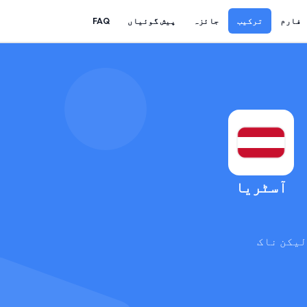
فارم
ترکیب
جائزہ
پیش گوئیاں
FAQ
آسٹریا
لیکن ناک