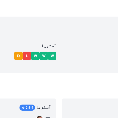
آسٹریا
D
L
W
W
W
آسٹریا
4-2-3-1