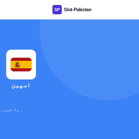
اسپین
ریڈ فیوری
آ