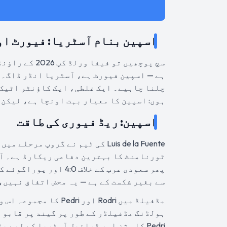
اسپین بنام آسٹریا: فیورٹ او
ہے — اسپین فیورٹ ہے، آسٹریا انڈر ڈاگ۔ 
چلنا چاہیے۔ ایک غلطی، ایک کاؤنٹر اٹیک،
ہوں: اسپین کا معیار بہت اونچا ہے، لیکن ابھی بھی 90 منٹ کا فٹ
اسپین: ریڈ فیوری کی طاقت
Luis de la Fuente کی ٹیم نے گروپ
سے بغیر شکست کے ہے — یہ محض اتفاق نہیں،
ہولڈنگ مڈفیلڈر کے طور پر گیند پر قابو ر