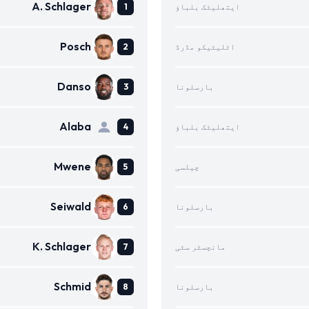
A. Schlager
ایتھلیٹک بلباؤ
Posch
اٹلیٹیکو مڈرڈ
Danso
بارسلونا
Alaba
ایتھلیٹک بلباؤ
Mwene
چیلسی
Seiwald
بارسلونا
K. Schlager
مانچسٹر سٹی
Schmid
بارسلونا