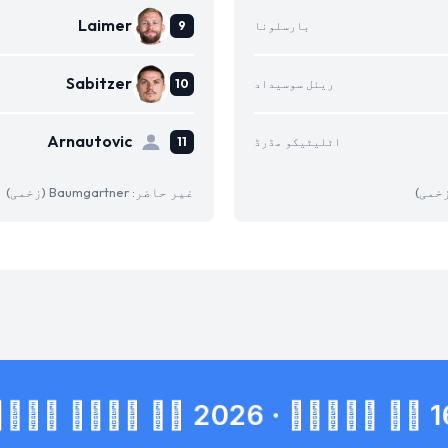
Laimer
بارسلونا
Sabitzer
ریئل سوسیداد
Arnautovic
اٹلیٹیکو مڈرڈ
غیر حاضر: Baumgartner (زخمی)