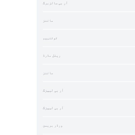
آر بی سالزبرگ
مائنز
ٹوٹنہیم
ریئل مڈرڈ
مائنز
آر بی لیپزگ
آر بی لیپزگ
ورڈر بریمن