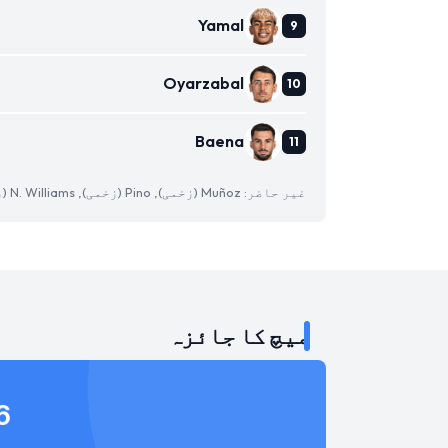
Yamal
Oyarzabal
Baena
غیر حاضر: Muñoz (زخمی), Pino (زخمی), N. Williams (زخمی)
میچ کا جائزہ