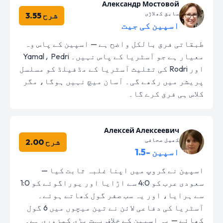
Александр Мостовой
سابق کھلاڑی
شرح 3.55
اسپین کی جیت
طبقاتی فرق بالکل واضح ہے — اسپین کے پاس وہ
معیار ہے جو آسٹریا کے پاس نہیں۔ Yamal، Pedri
اور Rodri کی تثلیث آسٹریا کے مڈفیلڈ کو مسلسل
پریشر میں رکھے گی۔ آسان میچ نہیں ہوگا، مگر
کلاس ہی فرق کرے گا۔
Алексей Алексеевич
کھیل صحافی
شرح 2.00
اسپین -1.5
اسپین نے گروپ میں اپنا غلبہ ثابت کیا —
سعودی عرب کو 4:0 سے اڑایا اور یوراگوئے کو 1:0
سے ہرایا، اور یہ سب صفر گول کھاتے ہوئے۔
آسٹریا کی دفاعی لائن نے تین میچوں میں 6 گول
کھائے — یہ اسپین کے خلاف بہت بڑی کمزوری ہے۔