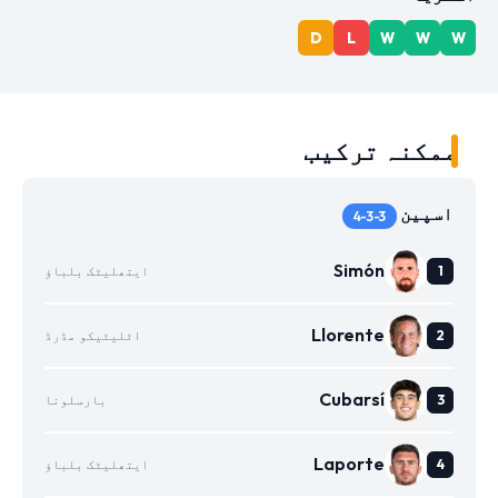
D
L
W
W
W
ممکنہ ترکیب
اسپین
4-3-3
Simón
ایتھلیٹک بلباؤ
Llorente
اٹلیٹیکو مڈرڈ
Cubarsí
بارسلونا
Laporte
ایتھلیٹک بلباؤ