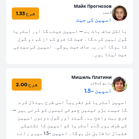
Майк Прогнозов
کیپر
شرح 1.33
اسپین کی جیت
بالکل صاف بات ہے — اسپین جیتے گا اور آسٹریا
گول نہیں کرے گا۔ جیت کا فرق کم از کم دو گول
کا ہوگا اور یہ صاف جیت ہوگی۔ اسپین کی سیدھی
جیت لیتا ہوں۔
Мишель Платини
سابق کھلاڑی
شرح 2.00
اسپین -1.5
اسپین آسٹریا کو تقریباً اسی طرح ہینڈل کرے
گا جیسے بڑی ٹیمیں چھوٹی ٹیموں کو کرتی ہیں —
فرق بہت واضح ہے۔ گیند اور گول دونوں اسپین
کی طرف ہوں گے، آسٹریا کو اسپین کا تکنیکی
فٹبال ناقابلِ حل ہوگا۔ اسپین -1.5 میری رائے