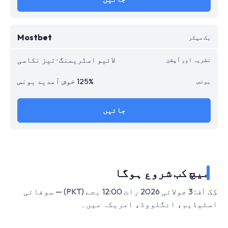
Mostbet
لائیو اسٹریمنگ · تیز نکاسی
125% خوش آمدید بونس
جائیں
میچ کب شروع ہوگا
کِک آف: 3 جولائی 2026 رات 12:00 بجے (PKT) — سوفائی
اسٹیڈیم، انگلووڈ، امریکہ میں۔