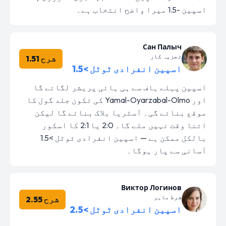
اسپین -1.5 میرا واضح انتخاب ہے۔
Сан Палыч
تجزیہ کار
شرح 1.51
اسپین انفرادی ٹوٹل >1.5
اسپین پہلے ہاف سے ہی ہائی پریشر لگائے گا
اور Yamal-Oyarzabal-Olmo کی تکون جلد گول کا
موقع بنائے گی۔ آسٹریا بلاک بنائے گا لیکن
اتنا وقت نہیں ملے گا۔ 2:0 یا 2:1 کا اسکور
بالکل ممکن ہے — اسپین انفرادی ٹوٹل >1.5
آسانی سے پار ہوگا۔
Виктор Логинов
شرط ماہر
شرح 2.55
اسپین انفرادی ٹوٹل >2.5