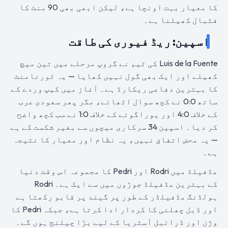
کا معیار بہت اونچا ہے، لیکن ابھی بھی 90 منٹ کا
فٹبال کھیلنا ہے۔
اسپین: ریڈ فیوری کی طاقت
Luis de la Fuente کی ٹیم نے گروپ مرحلے میں تین میچ
کھیلے اور ایک بھی گول نہیں کھایا — یہ ٹورنامنٹ
کا بہترین دفاعی ریکارڈ ہے۔ آغاز میں کیپ وردے کے
ساتھ 0:0 نے کچھ سوال اٹھائے، مگر پھر سعودی عرب
کے خلاف 4:0 اور یوراگوئے کے خلاف 1:0 نے سب کچھ واضح
کر دیا۔ اسپین 34 سرکاری میچوں سے بغیر شکست کے ہے
— یہ محض اتفاق نہیں، یہ نظام اور معیار کا نتیجہ
ہے۔
مڈفیلڈ میں Rodri اور Pedri کا مجموعہ اس وقت دنیا
کے بہترین مڈفیلڈ جوڑوں میں سے ایک ہے۔ Rodri
ہولڈنگ مڈفیلڈر کے طور پر گیند پر قابو رکھتا ہے
اور ڈبل چھلنی کا کردار ادا کرتا ہے، جبکہ Pedri کا
وژن اور ڈرائبل آسٹریا کے لیے بڑا چیلنج ہوں گے۔