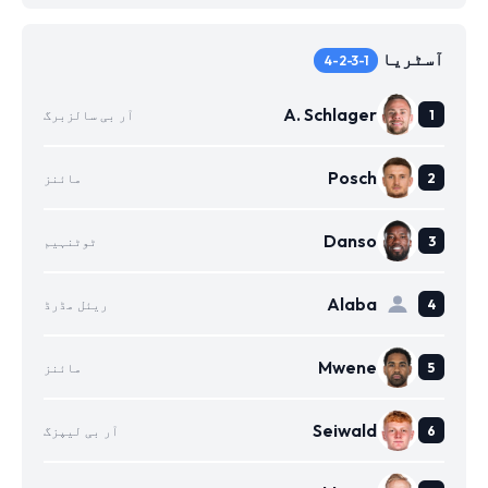
آسٹریا
4-2-3-1
A. Schlager
آر بی سالزبرگ
Posch
مائنز
Danso
ٹوٹنہیم
Alaba
ریئل مڈرڈ
Mwene
مائنز
Seiwald
آر بی لیپزگ