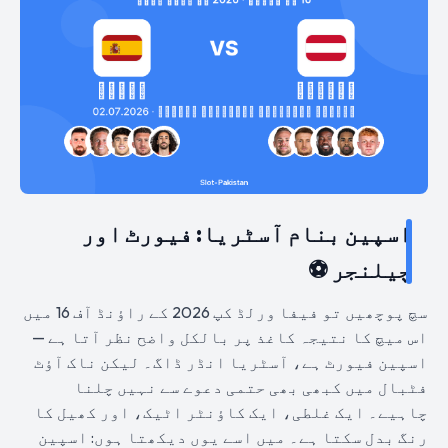
اسپین بنام آسٹریا: فیورٹ اور
چیلنجر ⚽
سچ پوچھیں تو فیفا ورلڈ کپ 2026 کے راؤنڈ آف 16 میں
اس میچ کا نتیجہ کاغذ پر بالکل واضح نظر آتا ہے —
اسپین فیورٹ ہے، آسٹریا انڈر ڈاگ۔ لیکن ناک آؤٹ
فٹبال میں کبھی بھی حتمی دعوے سے نہیں چلنا
چاہیے۔ ایک غلطی، ایک کاؤنٹر اٹیک، اور کھیل کا
رنگ بدل سکتا ہے۔ میں اسے یوں دیکھتا ہوں: اسپین