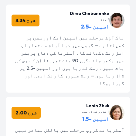
Dima Chebanenko
کیپر
شرح 3.34
اسپین -2.5
ناک آؤٹ مرحلے میں اسپین ایک اور سطح پر
کھیلتا ہے — گروپ میں ذرا آرام سے تھا، اب
اصل رنگ دکھائے گا۔ آسٹریا کی دفاع پریشر
میں بکھر جائے گی، 90 منٹ ٹھہرنا ان کے بس کی
بات نہیں۔ رسک لے رہا ہوں اور اسپین -2.5 پر
ڈال رہا ہوں — ریڈ فیوری کا رنگ ابھی اور
گہرا ہوگا۔
Lenin Zhuk
اندرونی ذریعہ
شرح 2.00
اسپین -1.5
آسٹریا نے گروپ مرحلے میں بالکل متاثر نہیں