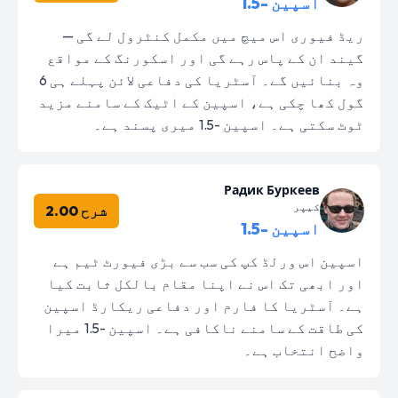
اسپین -1.5
ریڈ فیوری اس میچ میں مکمل کنٹرول لے گی —
گیند ان کے پاس رہے گی اور اسکورنگ کے مواقع
وہ بنائیں گے۔ آسٹریا کی دفاعی لائن پہلے ہی 6
گول کھا چکی ہے، اسپین کے اٹیک کے سامنے مزید
ٹوٹ سکتی ہے۔ اسپین -1.5 میری پسند ہے۔
Радик Буркеев
کیپر
شرح 2.00
اسپین -1.5
اسپین اس ورلڈ کپ کی سب سے بڑی فیورٹ ٹیم ہے
اور ابھی تک اس نے اپنا مقام بالکل ثابت کیا
ہے۔ آسٹریا کا فارم اور دفاعی ریکارڈ اسپین
کی طاقت کے سامنے ناکافی ہے۔ اسپین -1.5 میرا
واضح انتخاب ہے۔