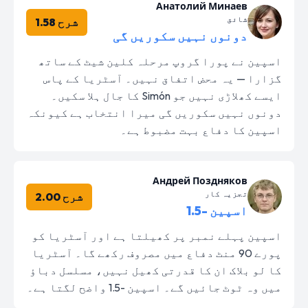
Анатолий Минаев
شائق
شرح 1.58
دونوں نہیں سکوریں گی
اسپین نے پورا گروپ مرحلہ کلین شیٹ کے ساتھ
گزارا — یہ محض اتفاق نہیں۔ آسٹریا کے پاس
ایسے کھلاڑی نہیں جو Simón کا جال ہلا سکیں۔
دونوں نہیں سکوریں گی میرا انتخاب ہے کیونکہ
اسپین کا دفاع بہت مضبوط ہے۔
Андрей Поздняков
تجزیہ کار
شرح 2.00
اسپین -1.5
اسپین پہلے نمبر پر کھیلتا ہے اور آسٹریا کو
پورے 90 منٹ دفاع میں مصروف رکھے گا۔ آسٹریا
کا لو بلاک ان کا قدرتی کھیل نہیں، مسلسل دباؤ
میں وہ ٹوٹ جائیں گے۔ اسپین -1.5 واضح لگتا ہے۔