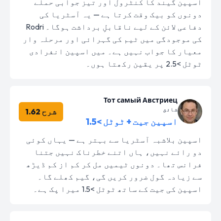
اسپین گیند کا کنٹرول اور تیز جوابی حملے
دونوں کو بیک وقت کرتا ہے — یہ آسٹریا کی
دفاعی لائن کے لیے ناقابلِ برداشت ہوگا۔ Rodri
کی موجودگی میں ٹیم کی گہرائی اور مرحلہ وار
معیار کا جواب نہیں ہے۔ میں اسپین انفرادی
ٹوٹل >2.5 پر یقین رکھتا ہوں۔
Тот самый Австриец
شائق
شرح 1.62
اسپین جیت + ٹوٹل >1.5
اسپین بلاشبہ آسٹریا سے بہتر ہے — یہاں کوئی
دو رائے نہیں، ہاں اتنے خطرناک نہیں جتنا
فرانس تھا۔ دونوں ٹیمیں مل کر کم از کم ڈیڑھ
سے زیادہ گول ضرور کریں گی، گیم کھلے گا۔
اسپین کی جیت کے ساتھ ٹوٹل >1.5 میرا پک ہے۔