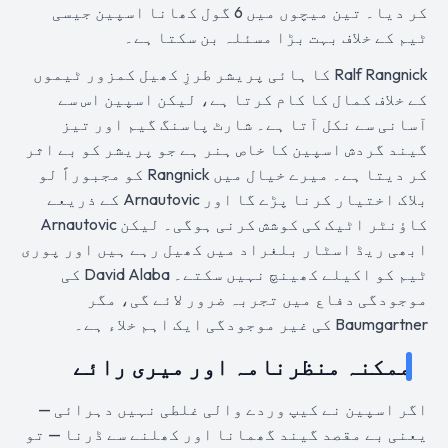
کر دیا۔ تین میچوں میں 6 گول کھانا اسپین جیسی
ٹیم کے خلاف بہت بڑا مسئلہ بن سکتا ہے۔
Ralf Rangnick کا ہائی پریشر طرزِ کھیل کمزور ٹیموں
کے خلاف کمال کا کام کرتا ہے، لیکن اسپین اس سے
آسانی سے نکل آتا ہے۔ شارٹ پاسنگ گیم اور تیز
گیند گردش اسپین کا خاص ہنر ہے جو پریشر کو بے اثر
کر دیتا ہے۔ میرے خیال میں Rangnick کو مجبوراً لو
بلاک اختیار کرنا پڑے گا اور Arnautovic کے ذریعے
کاؤنٹر اٹیک کی کوشش کرنی ہوگی۔ لیکن Arnautovic
ابھی ریڈ اسٹار بلغراد میں کھیل رہے ہیں اور پوری
ٹیم کو اکیلے کھینچ نہیں سکتے۔ David Alaba کی
موجودگی دفاع میں تجربہ ضرور لائے گی، مگر
Baumgartner کی غیر موجودگی ایک اہم خلاء ہے۔
ممکنہ منظرنامہ اور میری رائے
اگر اسپین نے کیپ وردے والی غلطی نہیں دہرائی —
یعنی بے مقصد گیند گھمانا اور کھلنے سے ڈرنا — تو