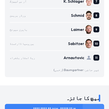
K. Schlager
آر بی لیپزگ
Schmid
ورڈر بریمن
Laimer
بایرن میونخ
Sabitzer
بوروسیا ڈارٹمنڈ
Arnautovic
ریڈ اسٹار بلغراد
غیر حاضر: Baumgartner (زخمی)
میچ کا جائزہ