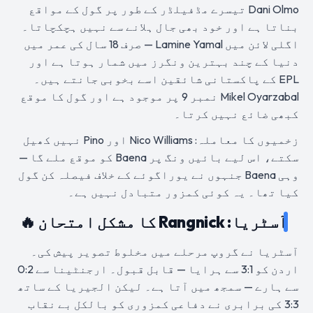
Dani Olmo تیسرے مڈفیلڈر کے طور پر گول کے مواقع
بناتا ہے اور خود بھی جال ہلانے سے نہیں ہچکچاتا۔
اگلی لائن میں Lamine Yamal — صرف 18 سال کی عمر میں
دنیا کے چند بہترین ونگرز میں شمار ہوتا ہے اور
EPL کے پاکستانی شائقین اسے بخوبی جانتے ہیں۔
Mikel Oyarzabal نمبر 9 پر موجود ہے اور گول کا موقع
کبھی ضائع نہیں کرتا۔
زخمیوں کا معاملہ: Nico Williams اور Pino نہیں کھیل
سکتے، اس لیے بائیں ونگ پر Baena کو موقع ملے گا —
وہی Baena جنہوں نے یوراگوئے کے خلاف فیصلہ کن گول
کیا تھا۔ یہ کوئی کمزور متبادل نہیں ہے۔
آسٹریا: Rangnick کا مشکل امتحان 🔥
آسٹریا نے گروپ مرحلے میں مخلوط تصویر پیش کی۔
اردن کو 3:1 سے ہرایا — قابل قبول۔ ارجنٹینا سے 0:2
سے ہارے — سمجھ میں آتا ہے۔ لیکن الجیریا کے ساتھ
3:3 کی برابری نے دفاعی کمزوری کو بالکل بے نقاب