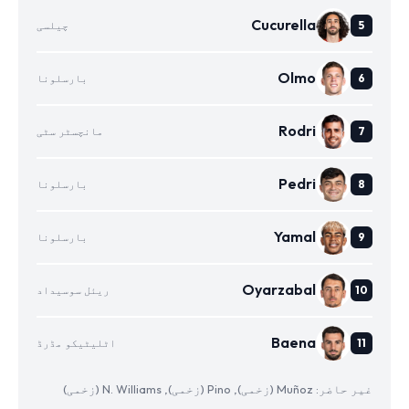
Cucurella
چیلسی
Olmo
بارسلونا
Rodri
مانچسٹر سٹی
Pedri
بارسلونا
Yamal
بارسلونا
Oyarzabal
ریئل سوسیداد
Baena
اٹلیٹیکو مڈرڈ
غیر حاضر: Muñoz (زخمی), Pino (زخمی), N. Williams (زخمی)