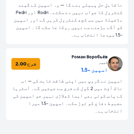
ناقابلِ حل پہیلی بنے گا — وہ اسپین کے گیند
کنٹرول کا جواب نہیں دے سکتے۔ Rodri اور Pedri
مڈفیلڈ میں سب کچھ کنٹرول کریں گے اور اسپین
کو آگے بڑھنے سے نہیں روکا جا سکے گا۔ اسپین
-1.5 سیدھا انتخاب ہے۔
Роман Воробьёв
کیپر
شرح 2.00
اسپین -1.5
اسپین نے گروپ میں اپنی طاقت ثابت کی — اب
ناک آؤٹ میں 2 گول کے فرق سے جیتیں گے۔ آسٹریا
کے پاس کوئی بھی ایسا کھلاڑی نہیں جو اسپین کی
مضبوط دفاع کو توڑ سکے۔ اسپین -1.5 میرا
انتخاب ہے۔