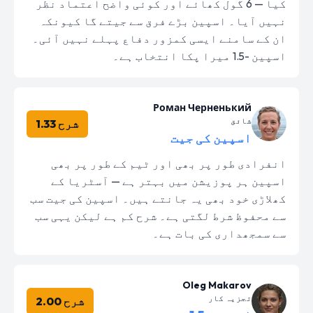
کیا — 6 گول کھائے اور کوئی واضح اعتماد نظر
نہیں آیا۔ اسپین بڑے فرق سے جیتے گا کیونکہ
ان کے سامنے ایسی کمزور دفاع پہلے نہیں آئی۔
اسپین -1.5 میرا پکا انتخاب ہے۔
Роман Черненький
شائق
شرح 1.33
اسپین کی جیت
انفرادی طور پر بھی اور ٹیم کے طور پر بھی
اسپین ہر پوزیشن میں بہتر ہے — آسٹریا کے
کھلاڑی خود بھی یہ جانتے ہیں۔ اسپین کی جیت سب
سے محفوظ شرط لگتی ہے۔ شرح کم ہے لیکن یہی سب
سے سمجھداری کی بات ہے۔
Oleg Makarov
تجزیہ کار
شرح 2.00