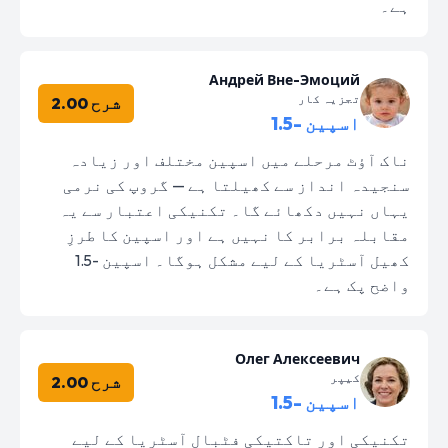
ہے۔
Андрей Вне-Эмоций
تجزیہ کار
شرح 2.00
اسپین -1.5
ناک آؤٹ مرحلے میں اسپین مختلف اور زیادہ
سنجیدہ انداز سے کھیلتا ہے — گروپ کی نرمی
یہاں نہیں دکھائے گا۔ تکنیکی اعتبار سے یہ
مقابلہ برابر کا نہیں ہے اور اسپین کا طرزِ
کھیل آسٹریا کے لیے مشکل ہوگا۔ اسپین -1.5
واضح پک ہے۔
Олег Алексеевич
کیپر
شرح 2.00
اسپین -1.5
تکنیکی اور تاکتیکی فٹبال آسٹریا کے لیے