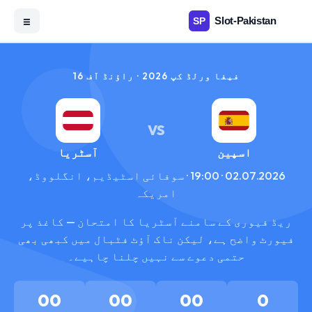
☰
فیفا ورلڈ کپ 2026 · راؤنڈ آف 16
VS
اسپین
آسٹریا
02.07.2026 · 19:00 · سوفائی اسٹیڈیم، انگلووڈ،
امریکہ
ریڈ فیوری کے سامنے آسٹریا کا امتحان — کاغذ پر
فیورٹ واضح ہے، لیکن ناک آؤٹ فٹبال میں کبھی بھی
حتمی دعوے سے نہیں چلنا چاہیے۔
00
00
00
0