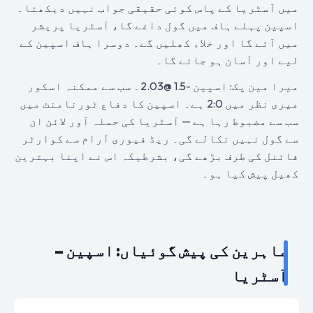
میں آسٹریا کے پاس کوئی حقیقی جواب نہیں دیکھتا۔
اسپین پہلے ہاف میں گول داغے گا، آسٹریا پریشر
میں آئے گا اور خلاء کھلیں گے۔ دوسرا ہاف اسپین کے
لیے اور آسان ہو جائے گا۔
میرا مین پک: اسپین -1.5 @2.03۔ سب سے ممکنہ اسکور
میری نظر میں 2:0 ہے۔ اسپین کا دفاع ٹورنامنٹ میں
سب سے مضبوط رہا ہے — آسٹریا کی حملہ آور لائن ان
سے گول نہیں نکالے گی۔ ریڈ فیوری آرام سے کوارٹر
فائنل کی طرف بڑھے گی، بشرطیکہ اس نے اپنا بہترین
کھیل پیش کیا ہو۔
ماہرین کی پیش گوئیاں: اسپین –
آسٹریا