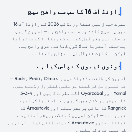
راؤنڈ آف 16 کا سب سے واضح میچ
میرے خیال میں فیفا ورلڈ کپ 2026 کے راؤنڈ آف 16
میں یہ میچ کاغذ پر سب سے واضح ہے — اسپین گروپ
مرحلے میں صفر گول کھانے کے ریکارڈ کے ساتھ آیا
ہے جبکہ آسٹریا نے 6 گول کھائے۔ فرق واضح ہے،
لیکن ناک آؤٹ فٹبال اپنا مزاج رکھتا ہے۔
دونوں ٹیموں کے پاس کیا ہے
اسپین کی طاقت مڈفیلڈ میں ہے: Rodri، Pedri، Olmo —
یہ تینوں مل کر گیند پر مکمل کنٹرول رکھتے ہیں۔
Yamal اور Oyarzabal آگے خطرناک ہیں اور 4-3-3
فارمیشن ہر لائن میں گہری ہے۔ آسٹریا کی امید
Rangnick کا ہائی پریشر سسٹم اور Arnautovic کا
تجربہ ہے — لیکن اسپین کے خلاف پریشر آسانی سے
ٹوٹتا ہے اور Arnautovic کے پاس اتنی توانائی نہیں
کہ تنہا فرق کر سکیں۔