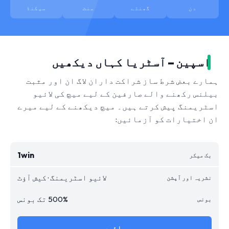
دن
گھنٹے
منٹ
سیکنڈ
اسپین – آسٹریا کہاں دیکھیں
ہمارے بعض شرط ساز شراکت داران لاگ ان اور مثبت
بیلنس رکھنے والے صارفین کے لیے میچ کی لائیو
اسٹریمنگ پیش کرتے ہیں۔ میچ دیکھنے کے لیے میرے
ان اختیارات کو آزمائیں:
1win
لائیو اسٹریمنگ · کیش آؤٹ
500% تک بونس
جائیں