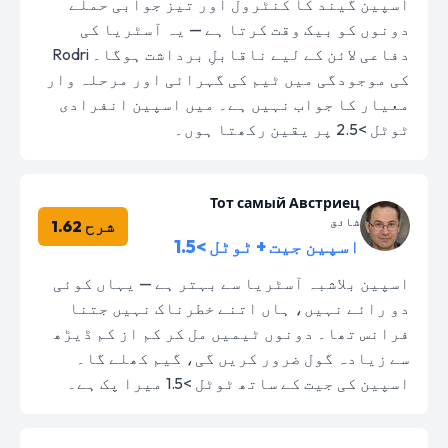
اسپین گیند کا کنٹرول اور تیز جوابی حملے
دونوں کو بیک وقت کرتا ہے — یہ آسٹریا کی
دفاعی لائن کے لیے ناقابلِ برداشت ہوگا۔ Rodri
کی موجودگی میں ٹیم کی گہرائی اور مرحلہ وار
معیار کا جواب نہیں ہے۔ میں اسپین انفرادی
ٹوٹل >2.5 پر یقین رکھتا ہوں۔
Тот самый Австриец
شائق
شرح 1.62
اسپین جیت + ٹوٹل >1.5
اسپین بلاشبہ آسٹریا سے بہتر ہے — یہاں کوئی
دو رائے نہیں، ہاں اتنے خطرناک نہیں جتنا
فرانس تھا۔ دونوں ٹیمیں مل کر کم از کم ڈیڑھ
سے زیادہ گول ضرور کریں گی، گیم کھلے گا۔
اسپین کی جیت کے ساتھ ٹوٹل >1.5 میرا پک ہے۔