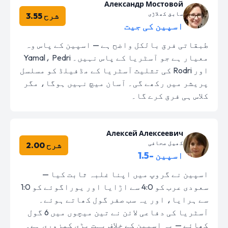
Александр Мостовой
سابق کھلاڑی
شرح 3.55
اسپین کی جیت
طبقاتی فرق بالکل واضح ہے — اسپین کے پاس وہ
معیار ہے جو آسٹریا کے پاس نہیں۔ Yamal، Pedri
اور Rodri کی تثلیث آسٹریا کے مڈفیلڈ کو مسلسل
پریشر میں رکھے گی۔ آسان میچ نہیں ہوگا، مگر
کلاس ہی فرق کرے گا۔
Алексей Алексеевич
کھیل صحافی
شرح 2.00
اسپین -1.5
اسپین نے گروپ میں اپنا غلبہ ثابت کیا —
سعودی عرب کو 4:0 سے اڑایا اور یوراگوئے کو 1:0
سے ہرایا، اور یہ سب صفر گول کھاتے ہوئے۔
آسٹریا کی دفاعی لائن نے تین میچوں میں 6 گول
کھائے — یہ اسپین کے خلاف بہت بڑی کمزوری ہے۔