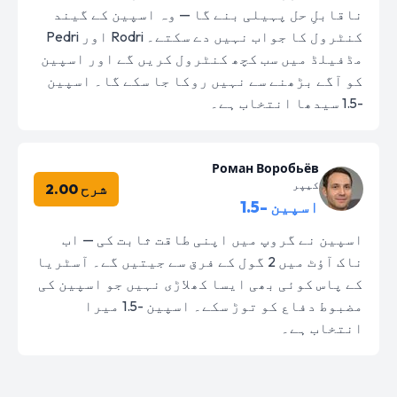
ناقابلِ حل پہیلی بنے گا — وہ اسپین کے گیند
کنٹرول کا جواب نہیں دے سکتے۔ Rodri اور Pedri
مڈفیلڈ میں سب کچھ کنٹرول کریں گے اور اسپین
کو آگے بڑھنے سے نہیں روکا جا سکے گا۔ اسپین
-1.5 سیدھا انتخاب ہے۔
Роман Воробьёв
کیپر
شرح 2.00
اسپین -1.5
اسپین نے گروپ میں اپنی طاقت ثابت کی — اب
ناک آؤٹ میں 2 گول کے فرق سے جیتیں گے۔ آسٹریا
کے پاس کوئی بھی ایسا کھلاڑی نہیں جو اسپین کی
مضبوط دفاع کو توڑ سکے۔ اسپین -1.5 میرا
انتخاب ہے۔