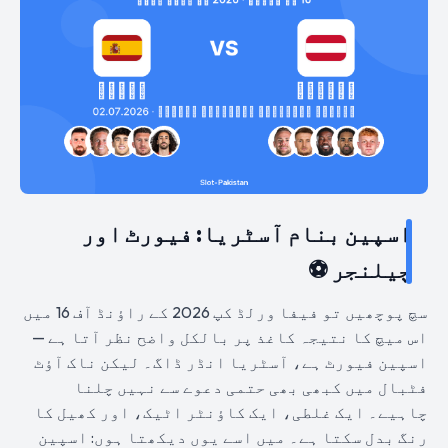
اسپین بنام آسٹریا: فیورٹ اور
چیلنجر ⚽
سچ پوچھیں تو فیفا ورلڈ کپ 2026 کے راؤنڈ آف 16 میں
اس میچ کا نتیجہ کاغذ پر بالکل واضح نظر آتا ہے —
اسپین فیورٹ ہے، آسٹریا انڈر ڈاگ۔ لیکن ناک آؤٹ
فٹبال میں کبھی بھی حتمی دعوے سے نہیں چلنا
چاہیے۔ ایک غلطی، ایک کاؤنٹر اٹیک، اور کھیل کا
رنگ بدل سکتا ہے۔ میں اسے یوں دیکھتا ہوں: اسپین