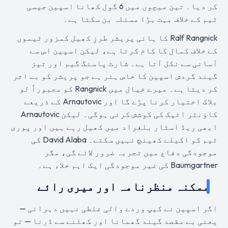
کر دیا۔ تین میچوں میں 6 گول کھانا اسپین جیسی
ٹیم کے خلاف بہت بڑا مسئلہ بن سکتا ہے۔
Ralf Rangnick کا ہائی پریشر طرزِ کھیل کمزور ٹیموں
کے خلاف کمال کا کام کرتا ہے، لیکن اسپین اس سے
آسانی سے نکل آتا ہے۔ شارٹ پاسنگ گیم اور تیز
گیند گردش اسپین کا خاص ہنر ہے جو پریشر کو بے اثر
کر دیتا ہے۔ میرے خیال میں Rangnick کو مجبوراً لو
بلاک اختیار کرنا پڑے گا اور Arnautovic کے ذریعے
کاؤنٹر اٹیک کی کوشش کرنی ہوگی۔ لیکن Arnautovic
ابھی ریڈ اسٹار بلغراد میں کھیل رہے ہیں اور پوری
ٹیم کو اکیلے کھینچ نہیں سکتے۔ David Alaba کی
موجودگی دفاع میں تجربہ ضرور لائے گی، مگر
Baumgartner کی غیر موجودگی ایک اہم خلاء ہے۔
ممکنہ منظرنامہ اور میری رائے
اگر اسپین نے کیپ وردے والی غلطی نہیں دہرائی —
یعنی بے مقصد گیند گھمانا اور کھلنے سے ڈرنا — تو