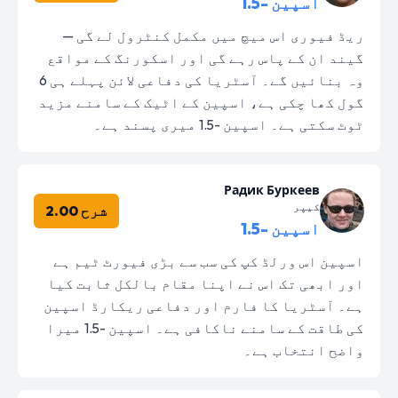
اسپین -1.5
ریڈ فیوری اس میچ میں مکمل کنٹرول لے گی —
گیند ان کے پاس رہے گی اور اسکورنگ کے مواقع
وہ بنائیں گے۔ آسٹریا کی دفاعی لائن پہلے ہی 6
گول کھا چکی ہے، اسپین کے اٹیک کے سامنے مزید
ٹوٹ سکتی ہے۔ اسپین -1.5 میری پسند ہے۔
Радик Буркеев
کیپر
شرح 2.00
اسپین -1.5
اسپین اس ورلڈ کپ کی سب سے بڑی فیورٹ ٹیم ہے
اور ابھی تک اس نے اپنا مقام بالکل ثابت کیا
ہے۔ آسٹریا کا فارم اور دفاعی ریکارڈ اسپین
کی طاقت کے سامنے ناکافی ہے۔ اسپین -1.5 میرا
واضح انتخاب ہے۔