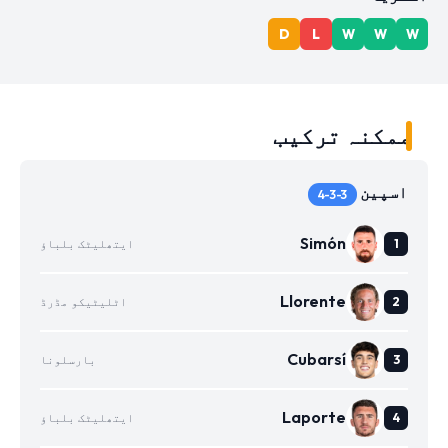
D
L
W
W
W
ممکنہ ترکیب
اسپین
4-3-3
Simón
ایتھلیٹک بلباؤ
Llorente
اٹلیٹیکو مڈرڈ
Cubarsí
بارسلونا
Laporte
ایتھلیٹک بلباؤ