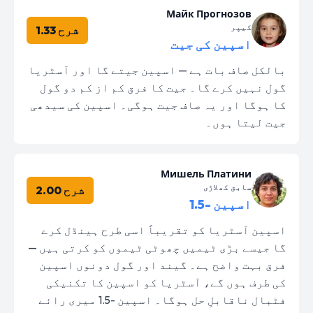
Майк Прогнозов
کیپر
شرح 1.33
اسپین کی جیت
بالکل صاف بات ہے — اسپین جیتے گا اور آسٹریا
گول نہیں کرے گا۔ جیت کا فرق کم از کم دو گول
کا ہوگا اور یہ صاف جیت ہوگی۔ اسپین کی سیدھی
جیت لیتا ہوں۔
Мишель Платини
سابق کھلاڑی
شرح 2.00
اسپین -1.5
اسپین آسٹریا کو تقریباً اسی طرح ہینڈل کرے
گا جیسے بڑی ٹیمیں چھوٹی ٹیموں کو کرتی ہیں —
فرق بہت واضح ہے۔ گیند اور گول دونوں اسپین
کی طرف ہوں گے، آسٹریا کو اسپین کا تکنیکی
فٹبال ناقابلِ حل ہوگا۔ اسپین -1.5 میری رائے