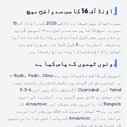
راؤنڈ آف 16 کا سب سے واضح میچ
میرے خیال میں فیفا ورلڈ کپ 2026 کے راؤنڈ آف 16
میں یہ میچ کاغذ پر سب سے واضح ہے — اسپین گروپ
مرحلے میں صفر گول کھانے کے ریکارڈ کے ساتھ آیا
ہے جبکہ آسٹریا نے 6 گول کھائے۔ فرق واضح ہے،
لیکن ناک آؤٹ فٹبال اپنا مزاج رکھتا ہے۔
دونوں ٹیموں کے پاس کیا ہے
اسپین کی طاقت مڈفیلڈ میں ہے: Rodri، Pedri، Olmo —
یہ تینوں مل کر گیند پر مکمل کنٹرول رکھتے ہیں۔
Yamal اور Oyarzabal آگے خطرناک ہیں اور 4-3-3
فارمیشن ہر لائن میں گہری ہے۔ آسٹریا کی امید
Rangnick کا ہائی پریشر سسٹم اور Arnautovic کا
تجربہ ہے — لیکن اسپین کے خلاف پریشر آسانی سے
ٹوٹتا ہے اور Arnautovic کے پاس اتنی توانائی نہیں
کہ تنہا فرق کر سکیں۔