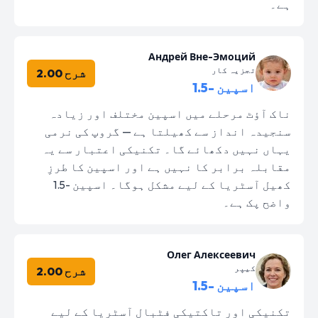
ہے۔
Андрей Вне-Эмоций
تجزیہ کار
شرح 2.00
اسپین -1.5
ناک آؤٹ مرحلے میں اسپین مختلف اور زیادہ
سنجیدہ انداز سے کھیلتا ہے — گروپ کی نرمی
یہاں نہیں دکھائے گا۔ تکنیکی اعتبار سے یہ
مقابلہ برابر کا نہیں ہے اور اسپین کا طرزِ
کھیل آسٹریا کے لیے مشکل ہوگا۔ اسپین -1.5
واضح پک ہے۔
Олег Алексеевич
کیپر
شرح 2.00
اسپین -1.5
تکنیکی اور تاکتیکی فٹبال آسٹریا کے لیے