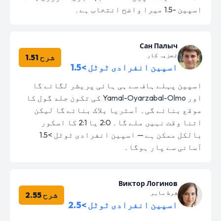
اسپین -1.5 میرا واضح انتخاب ہے۔
Сан Палыч
تجزیہ کار
شرح 1.51
اسپین انفرادی ٹوٹل >1.5
اسپین پہلے ہاف سے ہی ہائی پریشر لگائے گا
اور Yamal-Oyarzabal-Olmo کی تکون جلد گول کا
موقع بنائے گی۔ آسٹریا بلاک بنائے گا لیکن
اتنا وقت نہیں ملے گا۔ 2:0 یا 2:1 کا اسکور
بالکل ممکن ہے — اسپین انفرادی ٹوٹل >1.5
آسانی سے پار ہوگا۔
Виктор Логинов
شرط ماہر
شرح 2.55
اسپین انفرادی ٹوٹل >2.5