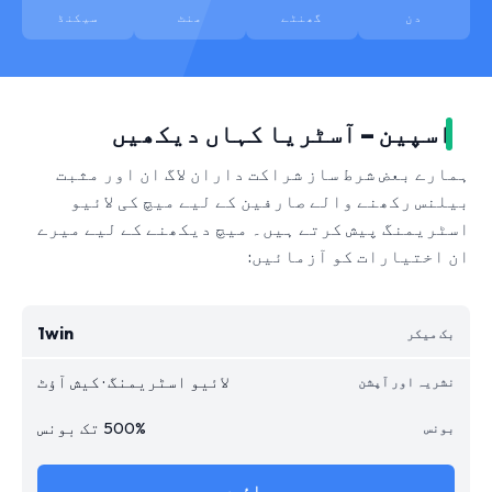
دن
گھنٹے
منٹ
سیکنڈ
اسپین – آسٹریا کہاں دیکھیں
ہمارے بعض شرط ساز شراکت داران لاگ ان اور مثبت
بیلنس رکھنے والے صارفین کے لیے میچ کی لائیو
اسٹریمنگ پیش کرتے ہیں۔ میچ دیکھنے کے لیے میرے
ان اختیارات کو آزمائیں:
1win
لائیو اسٹریمنگ · کیش آؤٹ
500% تک بونس
جائیں