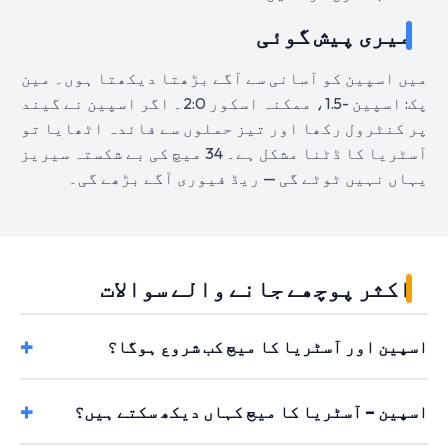
میری پیش گوئی
میں اسپین کو آسانی سے آگے بڑھتا دیکھتا ہوں۔ مین
پک: اسپین -1.5، ممکنہ اسکور 2:0۔ اگر اسپین نے گیند
پر کنٹرول رکھا اور تیز حملوں سے فائدہ اٹھایا تو
آسٹریا کا ڈٹنا مشکل ہے۔ 34 میچ کی بے شکستہ سیریز
یہاں نہیں ٹوٹے گی — ریڈ فیوری آگے بڑھے گی۔
اکثر پوچھے جانے والے سوالات
اسپین اور آسٹریا کا میچ کب شروع ہوگا؟
اسپین – آسٹریا کا میچ کہاں دیکھ سکتے ہیں؟