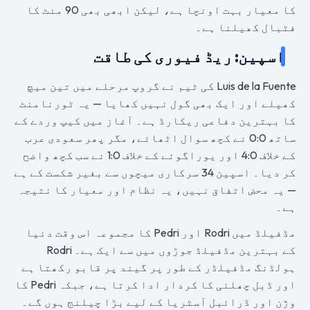
کا معیار بہت اونچا ہے، لیکن ابھی بھی 90 منٹ کا
فٹبال کھیلنا ہے۔
اسپین: ریڈ فیوری کی طاقت
Luis de la Fuente کی ٹیم نے گروپ مرحلے میں تین میچ
کھیلے اور ایک بھی گول نہیں کھایا — یہ ٹورنامنٹ
کا بہترین دفاعی ریکارڈ ہے۔ آغاز میں کیپ وردے کے
ساتھ 0:0 نے کچھ سوال اٹھائے، مگر پھر سعودی عرب
کے خلاف 4:0 اور یوراگوئے کے خلاف 1:0 نے سب کچھ واضح
کر دیا۔ اسپین 34 سرکاری میچوں سے بغیر شکست کے ہے
— یہ محض اتفاق نہیں، یہ نظام اور معیار کا نتیجہ
ہے۔
مڈفیلڈ میں Rodri اور Pedri کا مجموعہ اس وقت دنیا
کے بہترین مڈفیلڈ جوڑوں میں سے ایک ہے۔ Rodri
ہولڈنگ مڈفیلڈر کے طور پر گیند پر قابو رکھتا ہے
اور ڈبل چھلنی کا کردار ادا کرتا ہے، جبکہ Pedri کا
وژن اور ڈرائبل آسٹریا کے لیے بڑا چیلنج ہوں گے۔