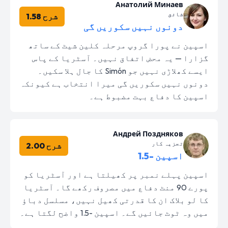
Анатолий Минаев
شائق
شرح 1.58
دونوں نہیں سکوریں گی
اسپین نے پورا گروپ مرحلہ کلین شیٹ کے ساتھ
گزارا — یہ محض اتفاق نہیں۔ آسٹریا کے پاس
ایسے کھلاڑی نہیں جو Simón کا جال ہلا سکیں۔
دونوں نہیں سکوریں گی میرا انتخاب ہے کیونکہ
اسپین کا دفاع بہت مضبوط ہے۔
Андрей Поздняков
تجزیہ کار
شرح 2.00
اسپین -1.5
اسپین پہلے نمبر پر کھیلتا ہے اور آسٹریا کو
پورے 90 منٹ دفاع میں مصروف رکھے گا۔ آسٹریا
کا لو بلاک ان کا قدرتی کھیل نہیں، مسلسل دباؤ
میں وہ ٹوٹ جائیں گے۔ اسپین -1.5 واضح لگتا ہے۔