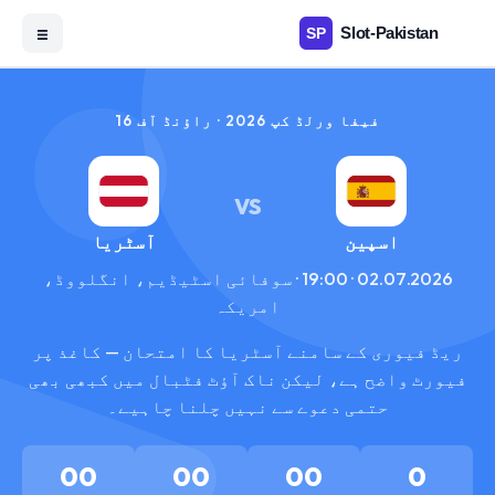
☰
فیفا ورلڈ کپ 2026 · راؤنڈ آف 16
VS
اسپین
آسٹریا
02.07.2026 · 19:00 · سوفائی اسٹیڈیم، انگلووڈ،
امریکہ
ریڈ فیوری کے سامنے آسٹریا کا امتحان — کاغذ پر
فیورٹ واضح ہے، لیکن ناک آؤٹ فٹبال میں کبھی بھی
حتمی دعوے سے نہیں چلنا چاہیے۔
00
00
00
0