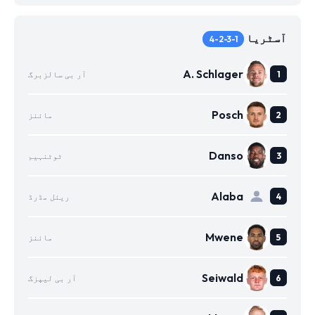
آسٹریا
4-2-3-1
A. Schlager
آر بی سالزبرگ
Posch
مائنز
Danso
ٹوٹنہیم
Alaba
ریئل مڈرڈ
Mwene
مائنز
Seiwald
آر بی لیپزگ