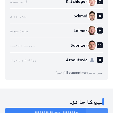
K. Schlager
آر بی لیپزگ
Schmid
ورڈر بریمن
Laimer
بایرن میونخ
Sabitzer
بوروسیا ڈارٹمنڈ
Arnautovic
ریڈ اسٹار بلغراد
غیر حاضر: Baumgartner (زخمی)
میچ کا جائزہ