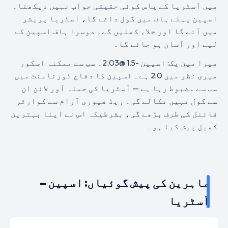
میں آسٹریا کے پاس کوئی حقیقی جواب نہیں دیکھتا۔
اسپین پہلے ہاف میں گول داغے گا، آسٹریا پریشر
میں آئے گا اور خلاء کھلیں گے۔ دوسرا ہاف اسپین کے
لیے اور آسان ہو جائے گا۔
میرا مین پک: اسپین -1.5 @2.03۔ سب سے ممکنہ اسکور
میری نظر میں 2:0 ہے۔ اسپین کا دفاع ٹورنامنٹ میں
سب سے مضبوط رہا ہے — آسٹریا کی حملہ آور لائن ان
سے گول نہیں نکالے گی۔ ریڈ فیوری آرام سے کوارٹر
فائنل کی طرف بڑھے گی، بشرطیکہ اس نے اپنا بہترین
کھیل پیش کیا ہو۔
ماہرین کی پیش گوئیاں: اسپین –
آسٹریا