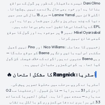
Dani Olmo تیسرے مڈفیلڈر کے طور پر گول کے مواقع
بناتا ہے اور خود بھی جال ہلانے سے نہیں ہچکچاتا۔
اگلی لائن میں Lamine Yamal — صرف 18 سال کی عمر میں
دنیا کے چند بہترین ونگرز میں شمار ہوتا ہے اور
EPL کے پاکستانی شائقین اسے بخوبی جانتے ہیں۔
Mikel Oyarzabal نمبر 9 پر موجود ہے اور گول کا موقع
کبھی ضائع نہیں کرتا۔
زخمیوں کا معاملہ: Nico Williams اور Pino نہیں کھیل
سکتے، اس لیے بائیں ونگ پر Baena کو موقع ملے گا —
وہی Baena جنہوں نے یوراگوئے کے خلاف فیصلہ کن گول
کیا تھا۔ یہ کوئی کمزور متبادل نہیں ہے۔
آسٹریا: Rangnick کا مشکل امتحان 🔥
آسٹریا نے گروپ مرحلے میں مخلوط تصویر پیش کی۔
اردن کو 3:1 سے ہرایا — قابل قبول۔ ارجنٹینا سے 0:2
سے ہارے — سمجھ میں آتا ہے۔ لیکن الجیریا کے ساتھ
3:3 کی برابری نے دفاعی کمزوری کو بالکل بے نقاب