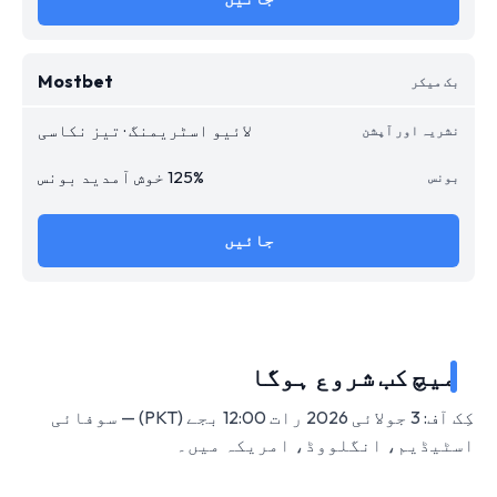
Mostbet
لائیو اسٹریمنگ · تیز نکاسی
125% خوش آمدید بونس
جائیں
میچ کب شروع ہوگا
کِک آف: 3 جولائی 2026 رات 12:00 بجے (PKT) — سوفائی
اسٹیڈیم، انگلووڈ، امریکہ میں۔