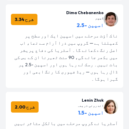
Dima Chebanenko
کیپر
شرح 3.34
اسپین -2.5
ناک آؤٹ مرحلے میں اسپین ایک اور سطح پر
کھیلتا ہے — گروپ میں ذرا آرام سے تھا، اب
اصل رنگ دکھائے گا۔ آسٹریا کی دفاع پریشر
میں بکھر جائے گی، 90 منٹ ٹھہرنا ان کے بس کی
بات نہیں۔ رسک لے رہا ہوں اور اسپین -2.5 پر
ڈال رہا ہوں — ریڈ فیوری کا رنگ ابھی اور
گہرا ہوگا۔
Lenin Zhuk
اندرونی ذریعہ
شرح 2.00
اسپین -1.5
آسٹریا نے گروپ مرحلے میں بالکل متاثر نہیں