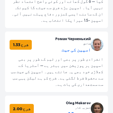
کیا — 6 گول کھائے اور کوئی واضح اعتماد نظر
نہیں آیا۔ اسپین بڑے فرق سے جیتے گا کیونکہ
ان کے سامنے ایسی کمزور دفاع پہلے نہیں آئی۔
اسپین -1.5 میرا پکا انتخاب ہے۔
Роман Черненький
شائق
شرح 1.33
اسپین کی جیت
انفرادی طور پر بھی اور ٹیم کے طور پر بھی
اسپین ہر پوزیشن میں بہتر ہے — آسٹریا کے
کھلاڑی خود بھی یہ جانتے ہیں۔ اسپین کی جیت سب
سے محفوظ شرط لگتی ہے۔ شرح کم ہے لیکن یہی سب
سے سمجھداری کی بات ہے۔
Oleg Makarov
تجزیہ کار
شرح 2.00