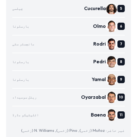
Cucurella
چیلسی
Olmo
بارسلونا
Rodri
مانچسٹر سٹی
Pedri
بارسلونا
Yamal
بارسلونا
Oyarzabal
ریئل سوسیداد
Baena
اٹلیٹیکو مڈرڈ
غیر حاضر: Muñoz (زخمی), Pino (زخمی), N. Williams (زخمی)