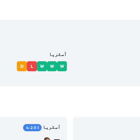
آسٹریا
D
L
W
W
W
آسٹریا
4-2-3-1