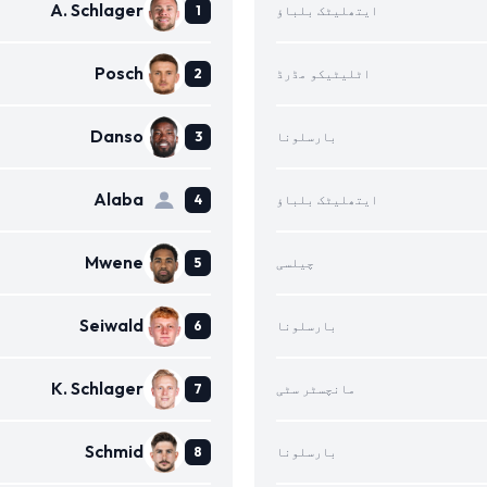
A. Schlager
ایتھلیٹک بلباؤ
Posch
اٹلیٹیکو مڈرڈ
Danso
بارسلونا
Alaba
ایتھلیٹک بلباؤ
Mwene
چیلسی
Seiwald
بارسلونا
K. Schlager
مانچسٹر سٹی
Schmid
بارسلونا