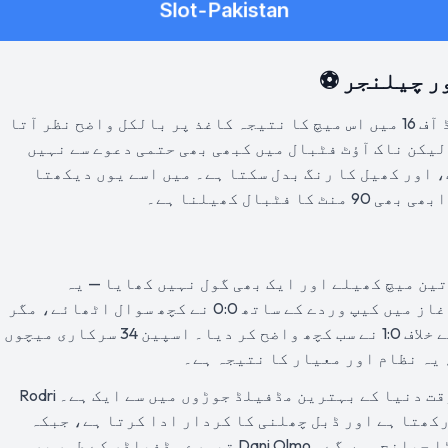
ر چیلنجر ⚽
سچ پوچھیں تو فیفا ورلڈ کپ 2026 کے راؤنڈ آف 16 میں اس میچ کا نتیجہ کاغذ پر بالکل واضح نظر آتا
لیکن ناک آؤٹ فٹبال میں کبھی بھی حتمی دعوے سے نہیں
 اور کھیل کا رنگ بدل سکتا ہے۔ میں اسے یوں دیکھتا
بال کھیلنا ہے۔
 مرحلے میں تین میچ کھیلے اور ایک بھی گول نہیں کھایا — یہ
ٹورنامنٹ کا بہترین دفاعی ریکارڈ ہے۔ آغاز میں کیپ وردے کے ساتھ 0:0 نے کچھ سوال اٹھائے، مگر
پھر سعودی عرب کے خلاف 4:0 اور یوراگوئے کے خلاف 1:0 نے سب کچھ واضح کر دیا۔ اسپین 34 سرکاری میچوں
 یہ نظام اور معیار کا نتیجہ ہے۔
مڈفیلڈ میں Rodri اور Pedri کا مجموعہ اس وقت دنیا کے بہترین مڈفیلڈ جوڑوں میں سے ایک ہے۔ Rodri
کھتا ہے اور ڈبل چھلنی کا کردار ادا کرتا ہے، جبکہ
Pedri کا وژن اور ڈرائبل آسٹریا کے لیے بڑا چیلنج ہوں گے۔ Dani Olmo تیسرے مڈفیلڈر کے طور پر