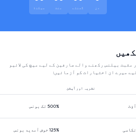
دن
گھنٹے
منٹ
سیکنڈ
کھیں
ر مثبت بیلنس رکھنے والے صارفین کے لیے میچ کی لائیو
یے میرے ان اختیارات کو آزمائیں:
نشریہ اور آپشن
آؤٹ
500% تک بونس
نکاسی
125% خوش آمدید بونس