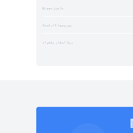
بایرن میونخ
بوروسیا ڈارٹمنڈ
ریڈ اسٹار بلغراد