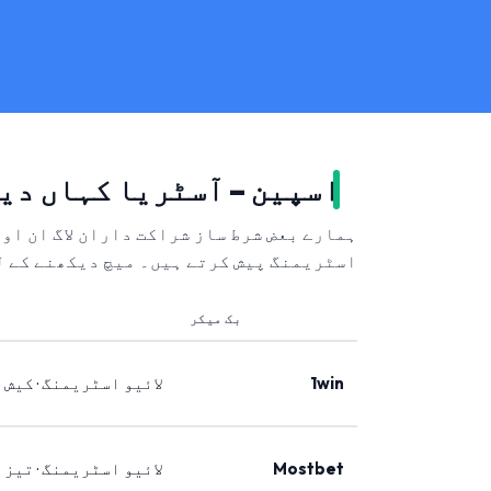
اسپین – آسٹریا کہاں دی
ہمارے بعض شرط ساز شراکت داران لاگ ان او
اسٹریمنگ پیش کرتے ہیں۔ میچ دیکھنے کے ل
بک میکر
1win
لائیو اسٹریمنگ · کیش 
Mostbet
لائیو اسٹریمنگ · تیز 