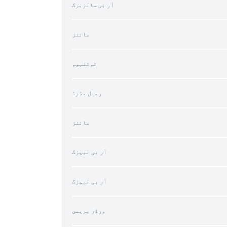
آر بی سالزبرگ
مائنز
ٹوٹنہیم
ریئل مڈرڈ
مائنز
آر بی لیپزگ
آر بی لیپزگ
ورڈر بریمن