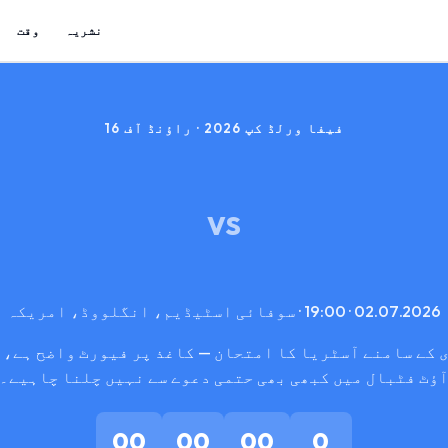
نشریہ
وقت
فیفا ورلڈ کپ 2026 · راؤنڈ آف 16
VS
02.07.2026 · 19:00 · سوفائی اسٹیڈیم، انگلووڈ، امریکہ
 کے سامنے آسٹریا کا امتحان — کاغذ پر فیورٹ واضح ہے، 
ؤٹ فٹبال میں کبھی بھی حتمی دعوے سے نہیں چلنا چاہیے۔
00
00
00
0