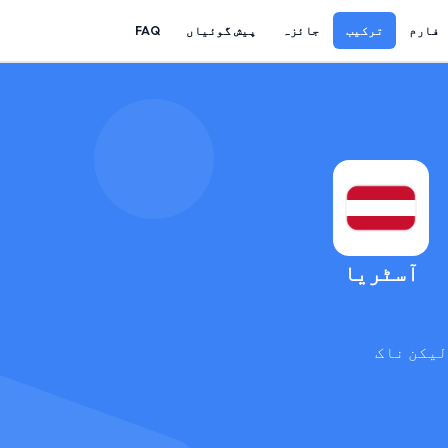
فارم
ترکیب
جائزہ
پیش گوئیاں
FAQ
آسٹریا
لیکن ناک