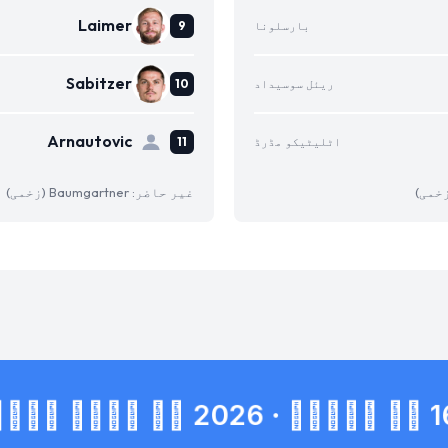
Laimer
بارسلونا
Sabitzer
ریئل سوسیداد
Arnautovic
اٹلیٹیکو مڈرڈ
غیر حاضر: Baumgartner (زخمی)