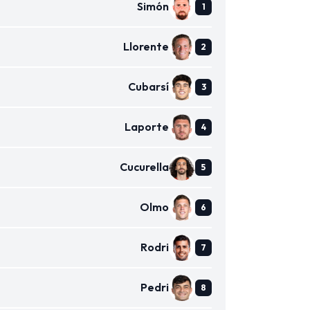
Simón
Llorente
Cubarsí
Laporte
Cucurella
Olmo
Rodri
Pedri