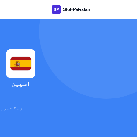
اسپین
ریڈ فیوری
آ