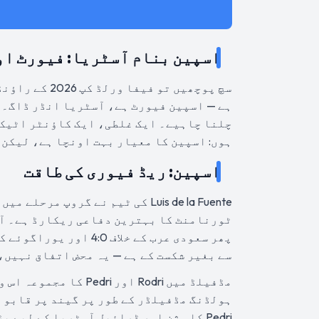
اسپین بنام آسٹریا: فیورٹ او
ہے — اسپین فیورٹ ہے، آسٹریا انڈر ڈاگ۔ 
چلنا چاہیے۔ ایک غلطی، ایک کاؤنٹر اٹیک،
ہوں: اسپین کا معیار بہت اونچا ہے، لیکن ابھی بھی 90 منٹ کا فٹ
اسپین: ریڈ فیوری کی طاقت
Luis de la Fuente کی ٹیم نے گروپ
سے بغیر شکست کے ہے — یہ محض اتفاق نہیں،
ہولڈنگ مڈفیلڈر کے طور پر گیند پر قابو ر