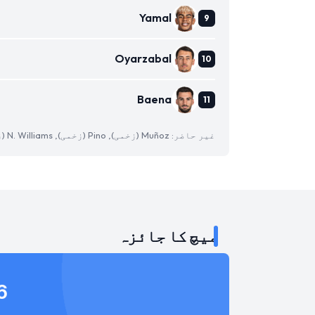
Yamal
Oyarzabal
Baena
غیر حاضر: Muñoz (زخمی), Pino (زخمی), N. Williams (زخمی)
میچ کا جائزہ