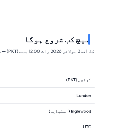
میچ کب شروع ہوگا
کِک آف: 3 جولائی 2026 رات 12:00 بجے (PKT) — سوفائی اسٹیڈیم، انگلووڈ، امریکہ میں۔
کراچی (PKT)
London
Inglewood (اسٹیڈیم)
UTC