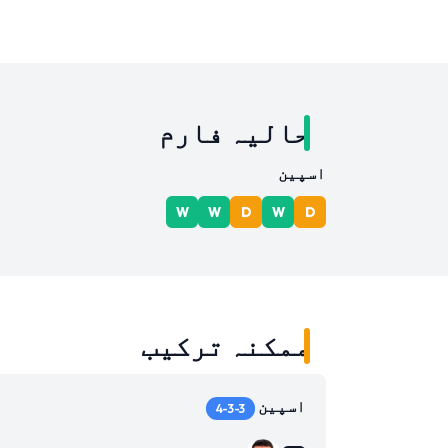
حالیہ فارم
اسپین
W
W
D
W
D
ممکنہ ترکیب
اسپین
4-3-3