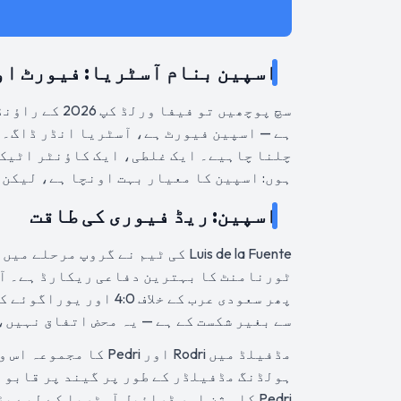
اسپین بنام آسٹریا: فیورٹ او
ہے — اسپین فیورٹ ہے، آسٹریا انڈر ڈاگ۔ 
چلنا چاہیے۔ ایک غلطی، ایک کاؤنٹر اٹیک،
ہوں: اسپین کا معیار بہت اونچا ہے، لیکن ابھی بھی 90 منٹ کا فٹ
اسپین: ریڈ فیوری کی طاقت
Luis de la Fuente کی ٹیم نے گروپ
سے بغیر شکست کے ہے — یہ محض اتفاق نہیں،
ہولڈنگ مڈفیلڈر کے طور پر گیند پر قابو ر