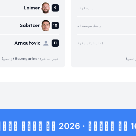
Laimer
بارسلونا
Sabitzer
ریئل سوسیداد
Arnautovic
اٹلیٹیکو مڈرڈ
غیر حاضر: Baumgartner (زخمی)