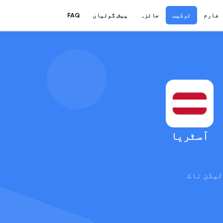
فارم
ترکیب
جائزہ
پیش گوئیاں
FAQ
آسٹریا
لیکن ناک