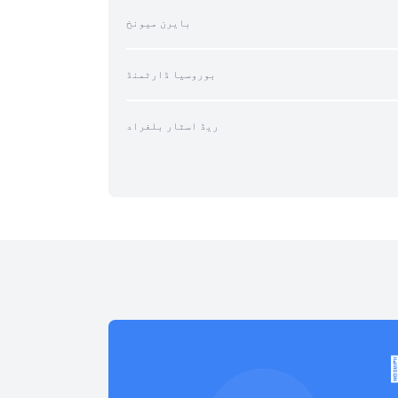
بایرن میونخ
بوروسیا ڈارٹمنڈ
ریڈ اسٹار بلغراد