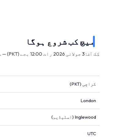
میچ کب شروع ہوگا
کِک آف: 3 جولائی 2026 رات 12:00 بجے (PKT) — سوفائی اسٹیڈیم، انگلووڈ، امریکہ میں۔
کراچی (PKT)
London
Inglewood (اسٹیڈیم)
UTC