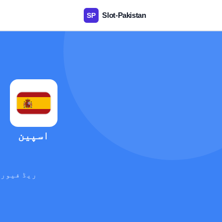
اسپین
ریڈ فیوری
آ