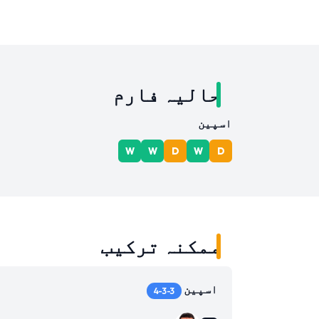
حالیہ فارم
اسپین
W
W
D
W
D
ممکنہ ترکیب
اسپین
4-3-3