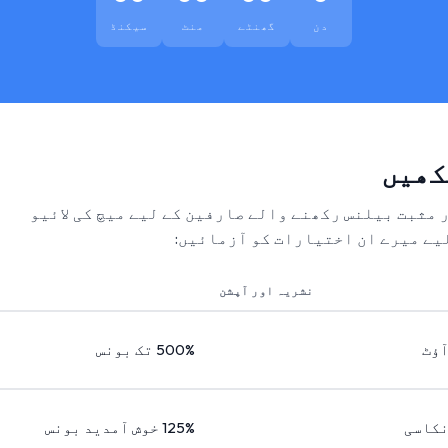
دن
گھنٹے
منٹ
سیکنڈ
کھیں
ر مثبت بیلنس رکھنے والے صارفین کے لیے میچ کی لائیو
یے میرے ان اختیارات کو آزمائیں:
نشریہ اور آپشن
آؤٹ
500% تک بونس
نکاسی
125% خوش آمدید بونس