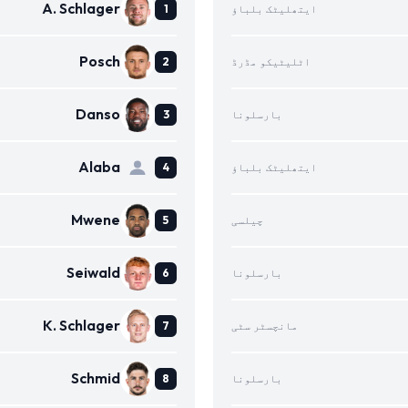
A. Schlager
ایتھلیٹک بلباؤ
Posch
اٹلیٹیکو مڈرڈ
Danso
بارسلونا
Alaba
ایتھلیٹک بلباؤ
Mwene
چیلسی
Seiwald
بارسلونا
K. Schlager
مانچسٹر سٹی
Schmid
بارسلونا