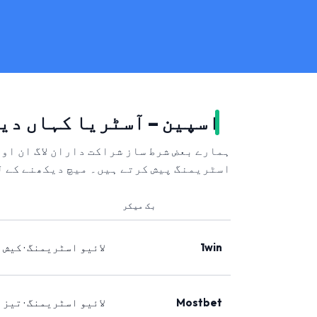
اسپین – آسٹریا کہاں دی
ہمارے بعض شرط ساز شراکت داران لاگ ان او
اسٹریمنگ پیش کرتے ہیں۔ میچ دیکھنے کے ل
بک میکر
1win
لائیو اسٹریمنگ · کیش 
Mostbet
لائیو اسٹریمنگ · تیز 