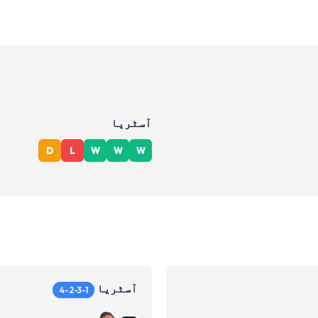
آسٹریا
D
L
W
W
W
آسٹریا
4-2-3-1