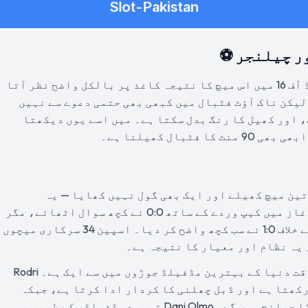
ر چیلنجر ⚽
سچ پوچھیں تو فیفا ورلڈ کپ 2026 کے راؤنڈ آف 16 میں اس میچ کا نتیجہ کاغذ پر بالکل واضح نظر آتا
لیکن ناک آؤٹ فٹبال میں کبھی بھی حتمی دعوے سے نہیں
 اور کھیل کا رنگ بدل سکتا ہے۔ میں اسے یوں دیکھتا
بال کھیلنا ہے۔
 مرحلے میں تین میچ کھیلے اور ایک بھی گول نہیں کھایا — یہ
ٹورنامنٹ کا بہترین دفاعی ریکارڈ ہے۔ آغاز میں کیپ وردے کے ساتھ 0:0 نے کچھ سوال اٹھائے، مگر
پھر سعودی عرب کے خلاف 4:0 اور یوراگوئے کے خلاف 1:0 نے سب کچھ واضح کر دیا۔ اسپین 34 سرکاری میچوں
 یہ نظام اور معیار کا نتیجہ ہے۔
مڈفیلڈ میں Rodri اور Pedri کا مجموعہ اس وقت دنیا کے بہترین مڈفیلڈ جوڑوں میں سے ایک ہے۔ Rodri
کھتا ہے اور ڈبل چھلنی کا کردار ادا کرتا ہے، جبکہ
Pedri کا وژن اور ڈرائبل آسٹریا کے لیے بڑا چیلنج ہوں گے۔ Dani Olmo تیسرے مڈفیلڈر کے طور پر