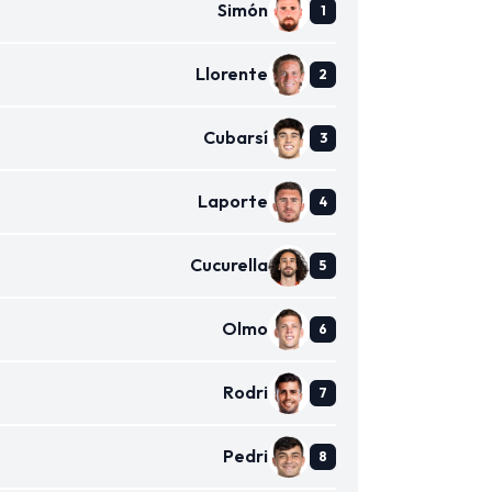
Simón
Llorente
Cubarsí
Laporte
Cucurella
Olmo
Rodri
Pedri