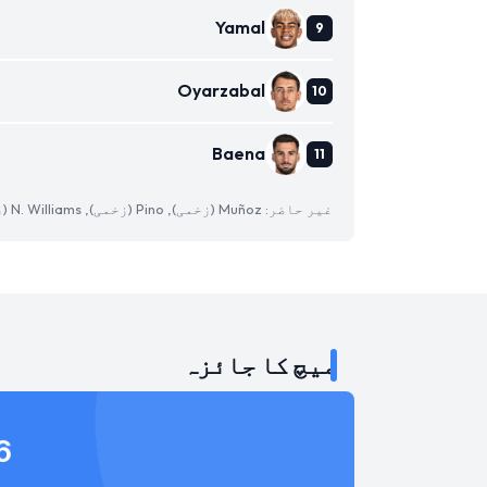
Yamal
Oyarzabal
Baena
غیر حاضر: Muñoz (زخمی), Pino (زخمی), N. Williams (زخمی)
میچ کا جائزہ