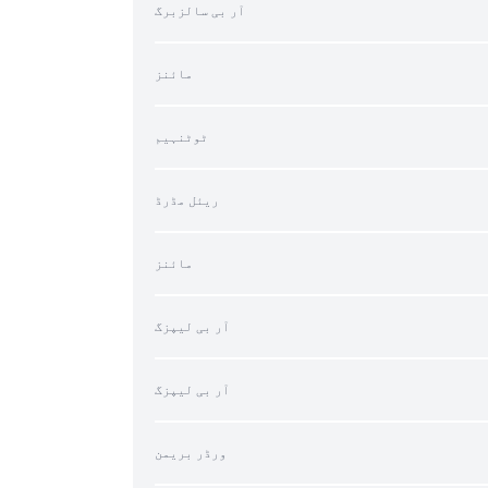
آر بی سالزبرگ
مائنز
ٹوٹنہیم
ریئل مڈرڈ
مائنز
آر بی لیپزگ
آر بی لیپزگ
ورڈر بریمن