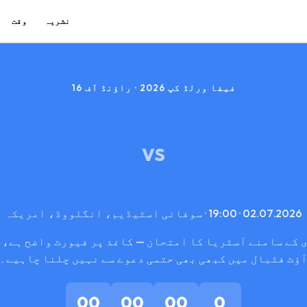
نشریہ
وقت
فیفا ورلڈ کپ 2026 · راؤنڈ آف 16
VS
02.07.2026 · 19:00 · سوفائی اسٹیڈیم، انگلووڈ، امریکہ
 کے سامنے آسٹریا کا امتحان — کاغذ پر فیورٹ واضح ہے، 
ؤٹ فٹبال میں کبھی بھی حتمی دعوے سے نہیں چلنا چاہیے۔
00
00
00
0