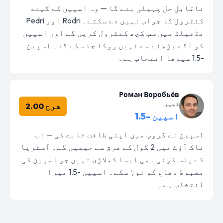
ناقابلِ حل پہیلی بنے گا — وہ اسپین کے گیند
کنٹرول کا جواب نہیں دے سکتے۔ Rodri اور Pedri
مڈفیلڈ میں سب کچھ کنٹرول کریں گے اور اسپین
کو آگے بڑھنے سے نہیں روکا جا سکے گا۔ اسپین
-1.5 سیدھا انتخاب ہے۔
Роман Воробьёв
کیپر
شرح 2.00
اسپین -1.5
اسپین نے گروپ میں اپنی طاقت ثابت کی — اب
ناک آؤٹ میں 2 گول کے فرق سے جیتیں گے۔ آسٹریا
کے پاس کوئی بھی ایسا کھلاڑی نہیں جو اسپین کی
مضبوط دفاع کو توڑ سکے۔ اسپین -1.5 میرا
انتخاب ہے۔