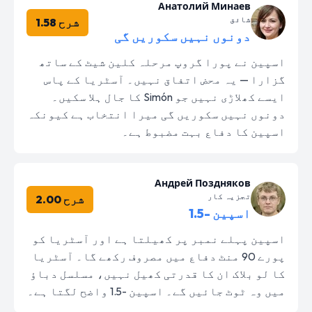
Анатолий Минаев
شائق
شرح 1.58
دونوں نہیں سکوریں گی
اسپین نے پورا گروپ مرحلہ کلین شیٹ کے ساتھ
گزارا — یہ محض اتفاق نہیں۔ آسٹریا کے پاس
ایسے کھلاڑی نہیں جو Simón کا جال ہلا سکیں۔
دونوں نہیں سکوریں گی میرا انتخاب ہے کیونکہ
اسپین کا دفاع بہت مضبوط ہے۔
Андрей Поздняков
تجزیہ کار
شرح 2.00
اسپین -1.5
اسپین پہلے نمبر پر کھیلتا ہے اور آسٹریا کو
پورے 90 منٹ دفاع میں مصروف رکھے گا۔ آسٹریا
کا لو بلاک ان کا قدرتی کھیل نہیں، مسلسل دباؤ
میں وہ ٹوٹ جائیں گے۔ اسپین -1.5 واضح لگتا ہے۔