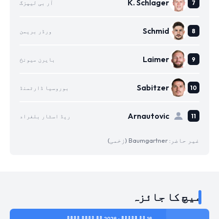
K. Schlager
آر بی لیپزگ
Schmid
ورڈر بریمن
Laimer
بایرن میونخ
Sabitzer
بوروسیا ڈارٹمنڈ
Arnautovic
ریڈ اسٹار بلغراد
غیر حاضر: Baumgartner (زخمی)
میچ کا جائزہ