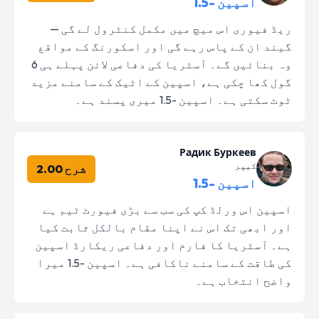
اسپین -1.5
ریڈ فیوری اس میچ میں مکمل کنٹرول لے گی —
گیند ان کے پاس رہے گی اور اسکورنگ کے مواقع
وہ بنائیں گے۔ آسٹریا کی دفاعی لائن پہلے ہی 6
گول کھا چکی ہے، اسپین کے اٹیک کے سامنے مزید
ٹوٹ سکتی ہے۔ اسپین -1.5 میری پسند ہے۔
Радик Буркеев
کیپر
شرح 2.00
اسپین -1.5
اسپین اس ورلڈ کپ کی سب سے بڑی فیورٹ ٹیم ہے
اور ابھی تک اس نے اپنا مقام بالکل ثابت کیا
ہے۔ آسٹریا کا فارم اور دفاعی ریکارڈ اسپین
کی طاقت کے سامنے ناکافی ہے۔ اسپین -1.5 میرا
واضح انتخاب ہے۔