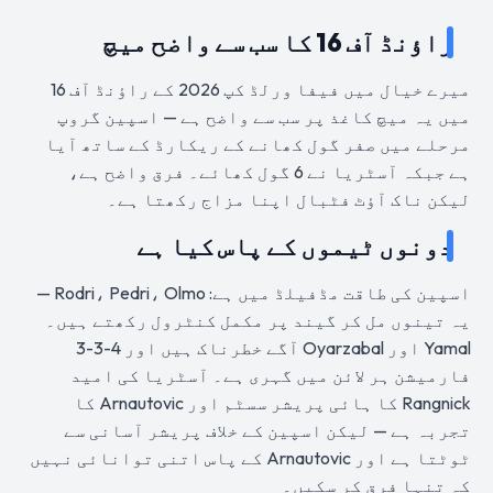
راؤنڈ آف 16 کا سب سے واضح میچ
میرے خیال میں فیفا ورلڈ کپ 2026 کے راؤنڈ آف 16
میں یہ میچ کاغذ پر سب سے واضح ہے — اسپین گروپ
مرحلے میں صفر گول کھانے کے ریکارڈ کے ساتھ آیا
ہے جبکہ آسٹریا نے 6 گول کھائے۔ فرق واضح ہے،
لیکن ناک آؤٹ فٹبال اپنا مزاج رکھتا ہے۔
دونوں ٹیموں کے پاس کیا ہے
اسپین کی طاقت مڈفیلڈ میں ہے: Rodri، Pedri، Olmo —
یہ تینوں مل کر گیند پر مکمل کنٹرول رکھتے ہیں۔
Yamal اور Oyarzabal آگے خطرناک ہیں اور 4-3-3
فارمیشن ہر لائن میں گہری ہے۔ آسٹریا کی امید
Rangnick کا ہائی پریشر سسٹم اور Arnautovic کا
تجربہ ہے — لیکن اسپین کے خلاف پریشر آسانی سے
ٹوٹتا ہے اور Arnautovic کے پاس اتنی توانائی نہیں
کہ تنہا فرق کر سکیں۔