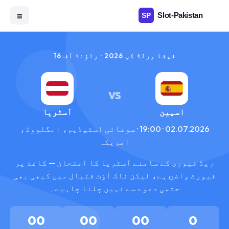
☰
فیفا ورلڈ کپ 2026 · راؤنڈ آف 16
VS
اسپین
آسٹریا
02.07.2026 · 19:00 · سوفائی اسٹیڈیم، انگلووڈ،
امریکہ
ریڈ فیوری کے سامنے آسٹریا کا امتحان — کاغذ پر
فیورٹ واضح ہے، لیکن ناک آؤٹ فٹبال میں کبھی بھی
حتمی دعوے سے نہیں چلنا چاہیے۔
00
00
00
0