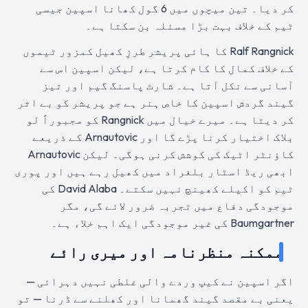
کر دیا۔ تین میچوں میں 6 گول کھانا اسپین جیسی
ٹیم کے خلاف بہت بڑا مسئلہ بن سکتا ہے۔
Ralf Rangnick کا ہائی پریشر طرزِ کھیل کمزور ٹیموں
کے خلاف کمال کا کام کرتا ہے، لیکن اسپین اس سے
آسانی سے نکل آتا ہے۔ شارٹ پاسنگ گیم اور تیز
گیند گردش اسپین کا خاص ہنر ہے جو پریشر کو بے اثر
کر دیتا ہے۔ میرے خیال میں Rangnick کو مجبوراً لو
بلاک اختیار کرنا پڑے گا اور Arnautovic کے ذریعے
کاؤنٹر اٹیک کی کوشش کرنی ہوگی۔ لیکن Arnautovic
ابھی ریڈ اسٹار بلغراد میں کھیل رہے ہیں اور پوری
ٹیم کو اکیلے کھینچ نہیں سکتے۔ David Alaba کی
موجودگی دفاع میں تجربہ ضرور لائے گی، مگر
Baumgartner کی غیر موجودگی ایک اہم خلاء ہے۔
ممکنہ منظرنامہ اور میری رائے
اگر اسپین نے کیپ وردے والی غلطی نہیں دہرائی —
یعنی بے مقصد گیند گھمانا اور کھلنے سے ڈرنا — تو