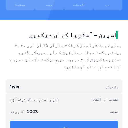
دن
گھنٹے
منٹ
سیکنڈ
اسپین – آسٹریا کہاں دیکھیں
ہمارے بعض شرط ساز شراکت داران لاگ ان اور مثبت
بیلنس رکھنے والے صارفین کے لیے میچ کی لائیو
اسٹریمنگ پیش کرتے ہیں۔ میچ دیکھنے کے لیے میرے
ان اختیارات کو آزمائیں:
1win
لائیو اسٹریمنگ · کیش آؤٹ
500% تک بونس
جائیں