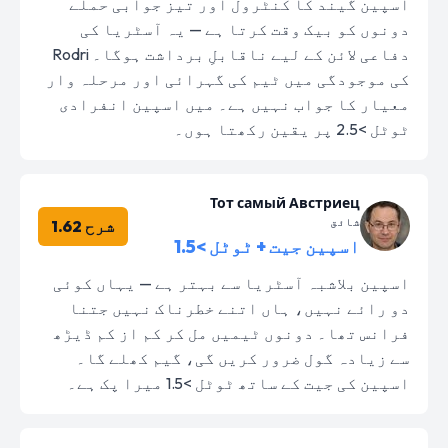
اسپین گیند کا کنٹرول اور تیز جوابی حملے
دونوں کو بیک وقت کرتا ہے — یہ آسٹریا کی
دفاعی لائن کے لیے ناقابلِ برداشت ہوگا۔ Rodri
کی موجودگی میں ٹیم کی گہرائی اور مرحلہ وار
معیار کا جواب نہیں ہے۔ میں اسپین انفرادی
ٹوٹل >2.5 پر یقین رکھتا ہوں۔
Тот самый Австриец
شائق
شرح 1.62
اسپین جیت + ٹوٹل >1.5
اسپین بلاشبہ آسٹریا سے بہتر ہے — یہاں کوئی
دو رائے نہیں، ہاں اتنے خطرناک نہیں جتنا
فرانس تھا۔ دونوں ٹیمیں مل کر کم از کم ڈیڑھ
سے زیادہ گول ضرور کریں گی، گیم کھلے گا۔
اسپین کی جیت کے ساتھ ٹوٹل >1.5 میرا پک ہے۔