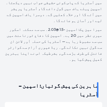
میں آسٹریا کے پاس کوئی حقیقی جواب نہیں دیکھتا۔
اسپین پہلے ہاف میں گول داغے گا، آسٹریا پریشر
میں آئے گا اور خلاء کھلیں گے۔ دوسرا ہاف اسپین کے
لیے اور آسان ہو جائے گا۔
میرا مین پک: اسپین -1.5 @2.03۔ سب سے ممکنہ اسکور
میری نظر میں 2:0 ہے۔ اسپین کا دفاع ٹورنامنٹ میں
سب سے مضبوط رہا ہے — آسٹریا کی حملہ آور لائن ان
سے گول نہیں نکالے گی۔ ریڈ فیوری آرام سے کوارٹر
فائنل کی طرف بڑھے گی، بشرطیکہ اس نے اپنا بہترین
کھیل پیش کیا ہو۔
ماہرین کی پیش گوئیاں: اسپین –
آسٹریا