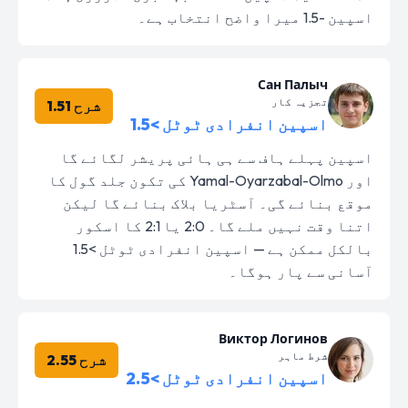
اسپین -1.5 میرا واضح انتخاب ہے۔
Сан Палыч
تجزیہ کار
شرح 1.51
اسپین انفرادی ٹوٹل >1.5
اسپین پہلے ہاف سے ہی ہائی پریشر لگائے گا
اور Yamal-Oyarzabal-Olmo کی تکون جلد گول کا
موقع بنائے گی۔ آسٹریا بلاک بنائے گا لیکن
اتنا وقت نہیں ملے گا۔ 2:0 یا 2:1 کا اسکور
بالکل ممکن ہے — اسپین انفرادی ٹوٹل >1.5
آسانی سے پار ہوگا۔
Виктор Логинов
شرط ماہر
شرح 2.55
اسپین انفرادی ٹوٹل >2.5