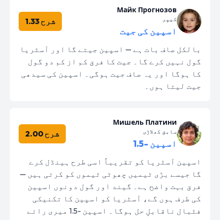
Майк Прогнозов
کیپر
شرح 1.33
اسپین کی جیت
بالکل صاف بات ہے — اسپین جیتے گا اور آسٹریا
گول نہیں کرے گا۔ جیت کا فرق کم از کم دو گول
کا ہوگا اور یہ صاف جیت ہوگی۔ اسپین کی سیدھی
جیت لیتا ہوں۔
Мишель Платини
سابق کھلاڑی
شرح 2.00
اسپین -1.5
اسپین آسٹریا کو تقریباً اسی طرح ہینڈل کرے
گا جیسے بڑی ٹیمیں چھوٹی ٹیموں کو کرتی ہیں —
فرق بہت واضح ہے۔ گیند اور گول دونوں اسپین
کی طرف ہوں گے، آسٹریا کو اسپین کا تکنیکی
فٹبال ناقابلِ حل ہوگا۔ اسپین -1.5 میری رائے