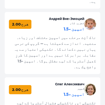
ہے۔
Андрей Вне-Эмоций
تجزیہ کار
شرح 2.00
اسپین -1.5
ناک آؤٹ مرحلے میں اسپین مختلف اور زیادہ
سنجیدہ انداز سے کھیلتا ہے — گروپ کی نرمی
یہاں نہیں دکھائے گا۔ تکنیکی اعتبار سے یہ
مقابلہ برابر کا نہیں ہے اور اسپین کا طرزِ
کھیل آسٹریا کے لیے مشکل ہوگا۔ اسپین -1.5
واضح پک ہے۔
Олег Алексеевич
کیپر
شرح 2.00
اسپین -1.5
تکنیکی اور تاکتیکی فٹبال آسٹریا کے لیے