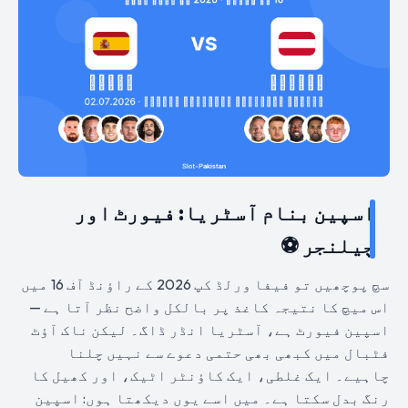
اسپین بنام آسٹریا: فیورٹ اور
چیلنجر ⚽
سچ پوچھیں تو فیفا ورلڈ کپ 2026 کے راؤنڈ آف 16 میں
اس میچ کا نتیجہ کاغذ پر بالکل واضح نظر آتا ہے —
اسپین فیورٹ ہے، آسٹریا انڈر ڈاگ۔ لیکن ناک آؤٹ
فٹبال میں کبھی بھی حتمی دعوے سے نہیں چلنا
چاہیے۔ ایک غلطی، ایک کاؤنٹر اٹیک، اور کھیل کا
رنگ بدل سکتا ہے۔ میں اسے یوں دیکھتا ہوں: اسپین