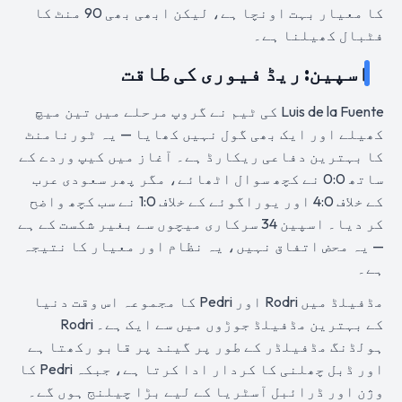
کا معیار بہت اونچا ہے، لیکن ابھی بھی 90 منٹ کا
فٹبال کھیلنا ہے۔
اسپین: ریڈ فیوری کی طاقت
Luis de la Fuente کی ٹیم نے گروپ مرحلے میں تین میچ
کھیلے اور ایک بھی گول نہیں کھایا — یہ ٹورنامنٹ
کا بہترین دفاعی ریکارڈ ہے۔ آغاز میں کیپ وردے کے
ساتھ 0:0 نے کچھ سوال اٹھائے، مگر پھر سعودی عرب
کے خلاف 4:0 اور یوراگوئے کے خلاف 1:0 نے سب کچھ واضح
کر دیا۔ اسپین 34 سرکاری میچوں سے بغیر شکست کے ہے
— یہ محض اتفاق نہیں، یہ نظام اور معیار کا نتیجہ
ہے۔
مڈفیلڈ میں Rodri اور Pedri کا مجموعہ اس وقت دنیا
کے بہترین مڈفیلڈ جوڑوں میں سے ایک ہے۔ Rodri
ہولڈنگ مڈفیلڈر کے طور پر گیند پر قابو رکھتا ہے
اور ڈبل چھلنی کا کردار ادا کرتا ہے، جبکہ Pedri کا
وژن اور ڈرائبل آسٹریا کے لیے بڑا چیلنج ہوں گے۔