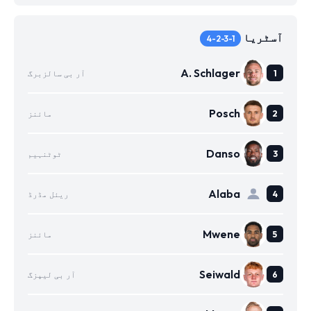
آسٹریا
4-2-3-1
A. Schlager
آر بی سالزبرگ
Posch
مائنز
Danso
ٹوٹنہیم
Alaba
ریئل مڈرڈ
Mwene
مائنز
Seiwald
آر بی لیپزگ