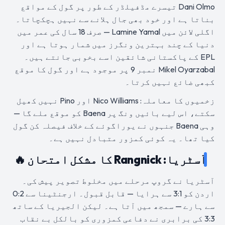
Dani Olmo تیسرے مڈفیلڈر کے طور پر گول کے مواقع
بناتا ہے اور خود بھی جال ہلانے سے نہیں ہچکچاتا۔
اگلی لائن میں Lamine Yamal — صرف 18 سال کی عمر میں
دنیا کے چند بہترین ونگرز میں شمار ہوتا ہے اور
EPL کے پاکستانی شائقین اسے بخوبی جانتے ہیں۔
Mikel Oyarzabal نمبر 9 پر موجود ہے اور گول کا موقع
کبھی ضائع نہیں کرتا۔
زخمیوں کا معاملہ: Nico Williams اور Pino نہیں کھیل
سکتے، اس لیے بائیں ونگ پر Baena کو موقع ملے گا —
وہی Baena جنہوں نے یوراگوئے کے خلاف فیصلہ کن گول
کیا تھا۔ یہ کوئی کمزور متبادل نہیں ہے۔
آسٹریا: Rangnick کا مشکل امتحان 🔥
آسٹریا نے گروپ مرحلے میں مخلوط تصویر پیش کی۔
اردن کو 3:1 سے ہرایا — قابل قبول۔ ارجنٹینا سے 0:2
سے ہارے — سمجھ میں آتا ہے۔ لیکن الجیریا کے ساتھ
3:3 کی برابری نے دفاعی کمزوری کو بالکل بے نقاب