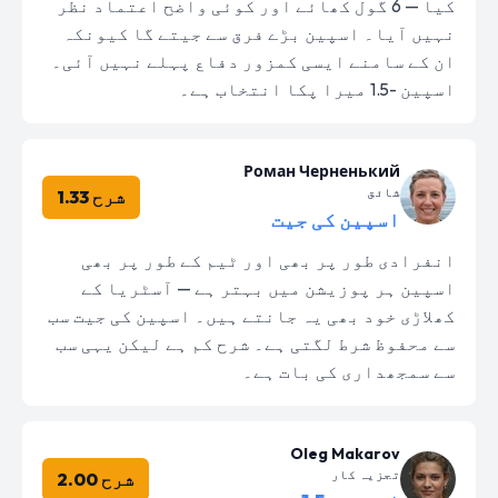
کیا — 6 گول کھائے اور کوئی واضح اعتماد نظر
نہیں آیا۔ اسپین بڑے فرق سے جیتے گا کیونکہ
ان کے سامنے ایسی کمزور دفاع پہلے نہیں آئی۔
اسپین -1.5 میرا پکا انتخاب ہے۔
Роман Черненький
شائق
شرح 1.33
اسپین کی جیت
انفرادی طور پر بھی اور ٹیم کے طور پر بھی
اسپین ہر پوزیشن میں بہتر ہے — آسٹریا کے
کھلاڑی خود بھی یہ جانتے ہیں۔ اسپین کی جیت سب
سے محفوظ شرط لگتی ہے۔ شرح کم ہے لیکن یہی سب
سے سمجھداری کی بات ہے۔
Oleg Makarov
تجزیہ کار
شرح 2.00