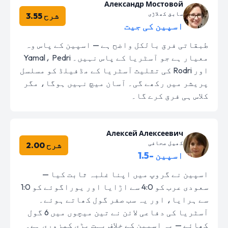
Александр Мостовой
سابق کھلاڑی
شرح 3.55
اسپین کی جیت
طبقاتی فرق بالکل واضح ہے — اسپین کے پاس وہ
معیار ہے جو آسٹریا کے پاس نہیں۔ Yamal، Pedri
اور Rodri کی تثلیث آسٹریا کے مڈفیلڈ کو مسلسل
پریشر میں رکھے گی۔ آسان میچ نہیں ہوگا، مگر
کلاس ہی فرق کرے گا۔
Алексей Алексеевич
کھیل صحافی
شرح 2.00
اسپین -1.5
اسپین نے گروپ میں اپنا غلبہ ثابت کیا —
سعودی عرب کو 4:0 سے اڑایا اور یوراگوئے کو 1:0
سے ہرایا، اور یہ سب صفر گول کھاتے ہوئے۔
آسٹریا کی دفاعی لائن نے تین میچوں میں 6 گول
کھائے — یہ اسپین کے خلاف بہت بڑی کمزوری ہے۔