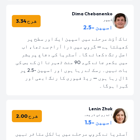
Dima Chebanenko
کیپر
شرح 3.34
اسپین -2.5
ناک آؤٹ مرحلے میں اسپین ایک اور سطح پر
کھیلتا ہے — گروپ میں ذرا آرام سے تھا، اب
اصل رنگ دکھائے گا۔ آسٹریا کی دفاع پریشر
میں بکھر جائے گی، 90 منٹ ٹھہرنا ان کے بس کی
بات نہیں۔ رسک لے رہا ہوں اور اسپین -2.5 پر
ڈال رہا ہوں — ریڈ فیوری کا رنگ ابھی اور
گہرا ہوگا۔
Lenin Zhuk
اندرونی ذریعہ
شرح 2.00
اسپین -1.5
آسٹریا نے گروپ مرحلے میں بالکل متاثر نہیں