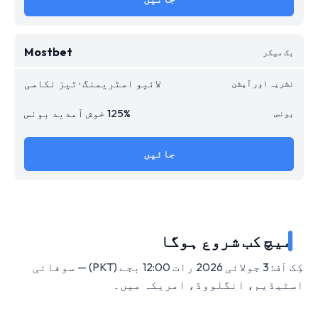
Mostbet
لائیو اسٹریمنگ · تیز نکاسی
125% خوش آمدید بونس
جائیں
میچ کب شروع ہوگا
کِک آف: 3 جولائی 2026 رات 12:00 بجے (PKT) — سوفائی
اسٹیڈیم، انگلووڈ، امریکہ میں۔