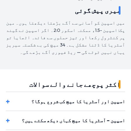
میری پیش گوئی
میں اسپین کو آسانی سے آگے بڑھتا دیکھتا ہوں۔ مین
پک: اسپین -1.5، ممکنہ اسکور 2:0۔ اگر اسپین نے گیند
پر کنٹرول رکھا اور تیز حملوں سے فائدہ اٹھایا تو
آسٹریا کا ڈٹنا مشکل ہے۔ 34 میچ کی بے شکستہ سیریز
یہاں نہیں ٹوٹے گی — ریڈ فیوری آگے بڑھے گی۔
اکثر پوچھے جانے والے سوالات
اسپین اور آسٹریا کا میچ کب شروع ہوگا؟
اسپین – آسٹریا کا میچ کہاں دیکھ سکتے ہیں؟