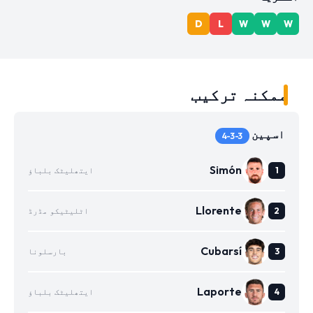
D
L
W
W
W
ممکنہ ترکیب
اسپین
4-3-3
Simón
ایتھلیٹک بلباؤ
Llorente
اٹلیٹیکو مڈرڈ
Cubarsí
بارسلونا
Laporte
ایتھلیٹک بلباؤ