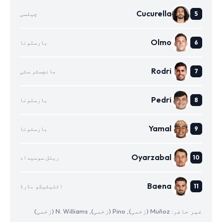
Cucurella
چیلسی
Olmo
بارسلونا
Rodri
مانچسٹر سٹی
Pedri
بارسلونا
Yamal
بارسلونا
Oyarzabal
ریئل سوسیداد
Baena
اٹلیٹیکو مڈرڈ
غیر حاضر: Muñoz (زخمی), Pino (زخمی), N. Williams (زخمی)