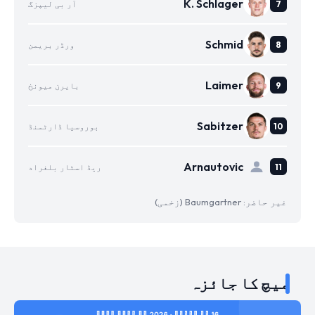
K. Schlager
آر بی لیپزگ
Schmid
ورڈر بریمن
Laimer
بایرن میونخ
Sabitzer
بوروسیا ڈارٹمنڈ
Arnautovic
ریڈ اسٹار بلغراد
غیر حاضر: Baumgartner (زخمی)
میچ کا جائزہ