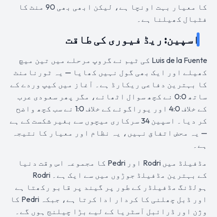
کا معیار بہت اونچا ہے، لیکن ابھی بھی 90 منٹ کا
فٹبال کھیلنا ہے۔
اسپین: ریڈ فیوری کی طاقت
Luis de la Fuente کی ٹیم نے گروپ مرحلے میں تین میچ
کھیلے اور ایک بھی گول نہیں کھایا — یہ ٹورنامنٹ
کا بہترین دفاعی ریکارڈ ہے۔ آغاز میں کیپ وردے کے
ساتھ 0:0 نے کچھ سوال اٹھائے، مگر پھر سعودی عرب
کے خلاف 4:0 اور یوراگوئے کے خلاف 1:0 نے سب کچھ واضح
کر دیا۔ اسپین 34 سرکاری میچوں سے بغیر شکست کے ہے
— یہ محض اتفاق نہیں، یہ نظام اور معیار کا نتیجہ
ہے۔
مڈفیلڈ میں Rodri اور Pedri کا مجموعہ اس وقت دنیا
کے بہترین مڈفیلڈ جوڑوں میں سے ایک ہے۔ Rodri
ہولڈنگ مڈفیلڈر کے طور پر گیند پر قابو رکھتا ہے
اور ڈبل چھلنی کا کردار ادا کرتا ہے، جبکہ Pedri کا
وژن اور ڈرائبل آسٹریا کے لیے بڑا چیلنج ہوں گے۔