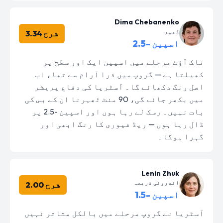
Dima Chebanenko
کیپر
شرح 3.34
اسپین -2.5
ناک آؤٹ مرحلے میں اسپین ایک اور سطح پر
کھیلتا ہے — گروپ میں ذرا آرام سے تھا، اب
اصل رنگ دکھائے گا۔ آسٹریا کی دفاع پریشر
میں بکھر جائے گی، 90 منٹ ٹھہرنا ان کے بس کی
بات نہیں۔ رسک لے رہا ہوں اور اسپین -2.5 پر
ڈال رہا ہوں — ریڈ فیوری کا رنگ ابھی اور
گہرا ہوگا۔
Lenin Zhuk
اندرونی ذریعہ
شرح 2.00
اسپین -1.5
آسٹریا نے گروپ مرحلے میں بالکل متاثر نہیں