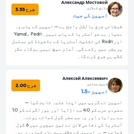
Александр Мостовой
سابق کھلاڑی
شرح 3.55
اسپین کی جیت
طبقاتی فرق بالکل واضح ہے — اسپین کے پاس وہ
معیار ہے جو آسٹریا کے پاس نہیں۔ Yamal، Pedri
اور Rodri کی تثلیث آسٹریا کے مڈفیلڈ کو مسلسل
پریشر میں رکھے گی۔ آسان میچ نہیں ہوگا، مگر
کلاس ہی فرق کرے گا۔
Алексей Алексеевич
کھیل صحافی
شرح 2.00
اسپین -1.5
اسپین نے گروپ میں اپنا غلبہ ثابت کیا —
سعودی عرب کو 4:0 سے اڑایا اور یوراگوئے کو 1:0
سے ہرایا، اور یہ سب صفر گول کھاتے ہوئے۔
آسٹریا کی دفاعی لائن نے تین میچوں میں 6 گول
کھائے — یہ اسپین کے خلاف بہت بڑی کمزوری ہے۔