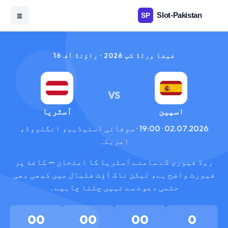
☰
فیفا ورلڈ کپ 2026 · راؤنڈ آف 16
VS
اسپین
آسٹریا
02.07.2026 · 19:00 · سوفائی اسٹیڈیم، انگلووڈ،
امریکہ
ریڈ فیوری کے سامنے آسٹریا کا امتحان — کاغذ پر
فیورٹ واضح ہے، لیکن ناک آؤٹ فٹبال میں کبھی بھی
حتمی دعوے سے نہیں چلنا چاہیے۔
00
00
00
0