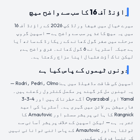
راؤنڈ آف 16 کا سب سے واضح میچ
میرے خیال میں فیفا ورلڈ کپ 2026 کے راؤنڈ آف 16
میں یہ میچ کاغذ پر سب سے واضح ہے — اسپین گروپ
مرحلے میں صفر گول کھانے کے ریکارڈ کے ساتھ آیا
ہے جبکہ آسٹریا نے 6 گول کھائے۔ فرق واضح ہے،
لیکن ناک آؤٹ فٹبال اپنا مزاج رکھتا ہے۔
دونوں ٹیموں کے پاس کیا ہے
اسپین کی طاقت مڈفیلڈ میں ہے: Rodri، Pedri، Olmo —
یہ تینوں مل کر گیند پر مکمل کنٹرول رکھتے ہیں۔
Yamal اور Oyarzabal آگے خطرناک ہیں اور 4-3-3
فارمیشن ہر لائن میں گہری ہے۔ آسٹریا کی امید
Rangnick کا ہائی پریشر سسٹم اور Arnautovic کا
تجربہ ہے — لیکن اسپین کے خلاف پریشر آسانی سے
ٹوٹتا ہے اور Arnautovic کے پاس اتنی توانائی نہیں
کہ تنہا فرق کر سکیں۔