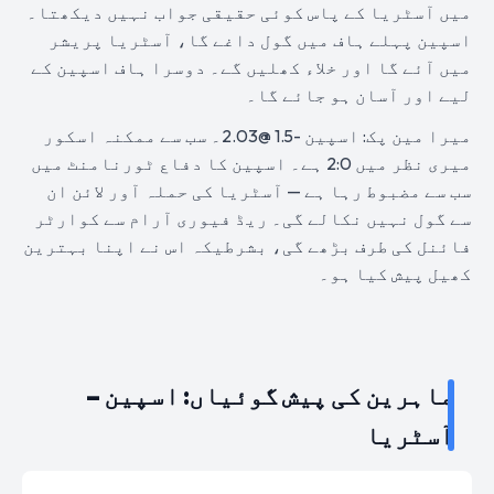
میں آسٹریا کے پاس کوئی حقیقی جواب نہیں دیکھتا۔
اسپین پہلے ہاف میں گول داغے گا، آسٹریا پریشر
میں آئے گا اور خلاء کھلیں گے۔ دوسرا ہاف اسپین کے
لیے اور آسان ہو جائے گا۔
میرا مین پک: اسپین -1.5 @2.03۔ سب سے ممکنہ اسکور
میری نظر میں 2:0 ہے۔ اسپین کا دفاع ٹورنامنٹ میں
سب سے مضبوط رہا ہے — آسٹریا کی حملہ آور لائن ان
سے گول نہیں نکالے گی۔ ریڈ فیوری آرام سے کوارٹر
فائنل کی طرف بڑھے گی، بشرطیکہ اس نے اپنا بہترین
کھیل پیش کیا ہو۔
ماہرین کی پیش گوئیاں: اسپین –
آسٹریا