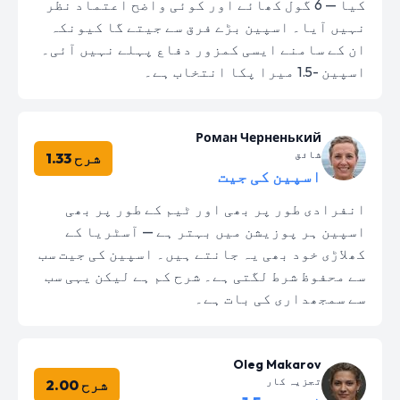
کیا — 6 گول کھائے اور کوئی واضح اعتماد نظر
نہیں آیا۔ اسپین بڑے فرق سے جیتے گا کیونکہ
ان کے سامنے ایسی کمزور دفاع پہلے نہیں آئی۔
اسپین -1.5 میرا پکا انتخاب ہے۔
Роман Черненький
شائق
شرح 1.33
اسپین کی جیت
انفرادی طور پر بھی اور ٹیم کے طور پر بھی
اسپین ہر پوزیشن میں بہتر ہے — آسٹریا کے
کھلاڑی خود بھی یہ جانتے ہیں۔ اسپین کی جیت سب
سے محفوظ شرط لگتی ہے۔ شرح کم ہے لیکن یہی سب
سے سمجھداری کی بات ہے۔
Oleg Makarov
تجزیہ کار
شرح 2.00