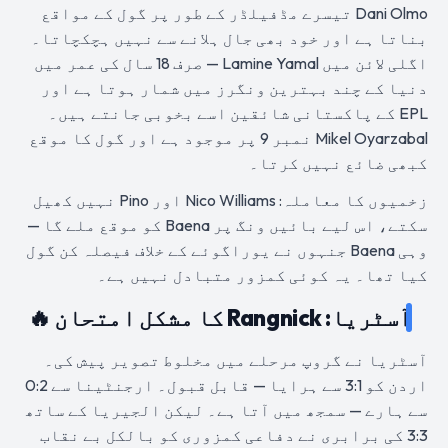
Dani Olmo تیسرے مڈفیلڈر کے طور پر گول کے مواقع
بناتا ہے اور خود بھی جال ہلانے سے نہیں ہچکچاتا۔
اگلی لائن میں Lamine Yamal — صرف 18 سال کی عمر میں
دنیا کے چند بہترین ونگرز میں شمار ہوتا ہے اور
EPL کے پاکستانی شائقین اسے بخوبی جانتے ہیں۔
Mikel Oyarzabal نمبر 9 پر موجود ہے اور گول کا موقع
کبھی ضائع نہیں کرتا۔
زخمیوں کا معاملہ: Nico Williams اور Pino نہیں کھیل
سکتے، اس لیے بائیں ونگ پر Baena کو موقع ملے گا —
وہی Baena جنہوں نے یوراگوئے کے خلاف فیصلہ کن گول
کیا تھا۔ یہ کوئی کمزور متبادل نہیں ہے۔
آسٹریا: Rangnick کا مشکل امتحان 🔥
آسٹریا نے گروپ مرحلے میں مخلوط تصویر پیش کی۔
اردن کو 3:1 سے ہرایا — قابل قبول۔ ارجنٹینا سے 0:2
سے ہارے — سمجھ میں آتا ہے۔ لیکن الجیریا کے ساتھ
3:3 کی برابری نے دفاعی کمزوری کو بالکل بے نقاب