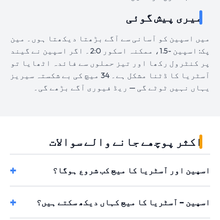
میری پیش گوئی
میں اسپین کو آسانی سے آگے بڑھتا دیکھتا ہوں۔ مین
پک: اسپین -1.5، ممکنہ اسکور 2:0۔ اگر اسپین نے گیند
پر کنٹرول رکھا اور تیز حملوں سے فائدہ اٹھایا تو
آسٹریا کا ڈٹنا مشکل ہے۔ 34 میچ کی بے شکستہ سیریز
یہاں نہیں ٹوٹے گی — ریڈ فیوری آگے بڑھے گی۔
اکثر پوچھے جانے والے سوالات
اسپین اور آسٹریا کا میچ کب شروع ہوگا؟
اسپین – آسٹریا کا میچ کہاں دیکھ سکتے ہیں؟