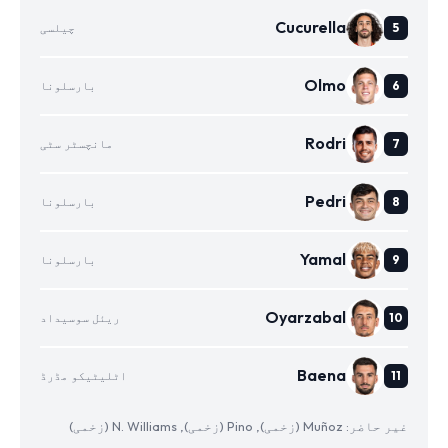
Cucurella
چیلسی
Olmo
بارسلونا
Rodri
مانچسٹر سٹی
Pedri
بارسلونا
Yamal
بارسلونا
Oyarzabal
ریئل سوسیداد
Baena
اٹلیٹیکو مڈرڈ
غیر حاضر: Muñoz (زخمی), Pino (زخمی), N. Williams (زخمی)