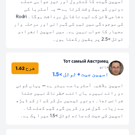
اسپین گیند کا کنٹرول اور تیز جوابی حملے
دونوں کو بیک وقت کرتا ہے — یہ آسٹریا کی
دفاعی لائن کے لیے ناقابلِ برداشت ہوگا۔ Rodri
کی موجودگی میں ٹیم کی گہرائی اور مرحلہ وار
معیار کا جواب نہیں ہے۔ میں اسپین انفرادی
ٹوٹل >2.5 پر یقین رکھتا ہوں۔
Тот самый Австриец
شائق
شرح 1.62
اسپین جیت + ٹوٹل >1.5
اسپین بلاشبہ آسٹریا سے بہتر ہے — یہاں کوئی
دو رائے نہیں، ہاں اتنے خطرناک نہیں جتنا
فرانس تھا۔ دونوں ٹیمیں مل کر کم از کم ڈیڑھ
سے زیادہ گول ضرور کریں گی، گیم کھلے گا۔
اسپین کی جیت کے ساتھ ٹوٹل >1.5 میرا پک ہے۔