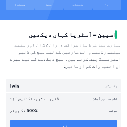
دن
گھنٹے
منٹ
سیکنڈ
اسپین – آسٹریا کہاں دیکھیں
ہمارے بعض شرط ساز شراکت داران لاگ ان اور مثبت
بیلنس رکھنے والے صارفین کے لیے میچ کی لائیو
اسٹریمنگ پیش کرتے ہیں۔ میچ دیکھنے کے لیے میرے
ان اختیارات کو آزمائیں:
1win
لائیو اسٹریمنگ · کیش آؤٹ
500% تک بونس
جائیں