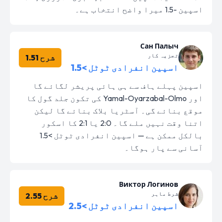
اسپین -1.5 میرا واضح انتخاب ہے۔
Сан Палыч
تجزیہ کار
شرح 1.51
اسپین انفرادی ٹوٹل >1.5
اسپین پہلے ہاف سے ہی ہائی پریشر لگائے گا
اور Yamal-Oyarzabal-Olmo کی تکون جلد گول کا
موقع بنائے گی۔ آسٹریا بلاک بنائے گا لیکن
اتنا وقت نہیں ملے گا۔ 2:0 یا 2:1 کا اسکور
بالکل ممکن ہے — اسپین انفرادی ٹوٹل >1.5
آسانی سے پار ہوگا۔
Виктор Логинов
شرط ماہر
شرح 2.55
اسپین انفرادی ٹوٹل >2.5