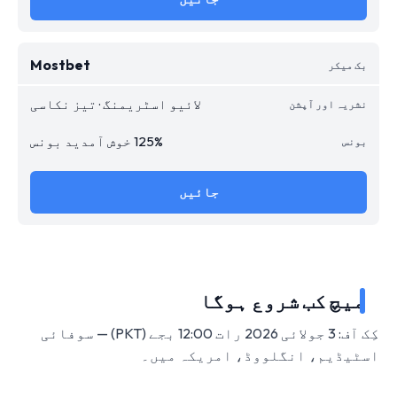
Mostbet
لائیو اسٹریمنگ · تیز نکاسی
125% خوش آمدید بونس
جائیں
میچ کب شروع ہوگا
کِک آف: 3 جولائی 2026 رات 12:00 بجے (PKT) — سوفائی
اسٹیڈیم، انگلووڈ، امریکہ میں۔