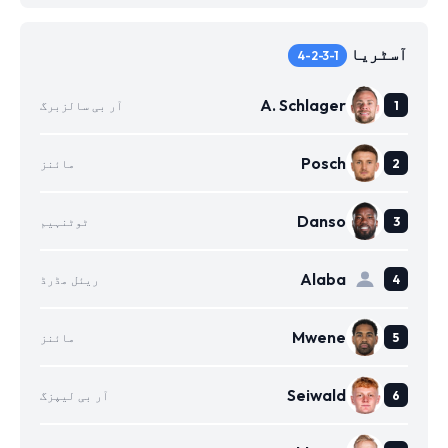
آسٹریا
4-2-3-1
A. Schlager
آر بی سالزبرگ
Posch
مائنز
Danso
ٹوٹنہیم
Alaba
ریئل مڈرڈ
Mwene
مائنز
Seiwald
آر بی لیپزگ