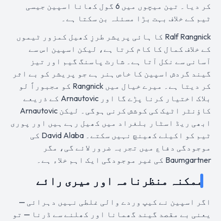
کر دیا۔ تین میچوں میں 6 گول کھانا اسپین جیسی
ٹیم کے خلاف بہت بڑا مسئلہ بن سکتا ہے۔
Ralf Rangnick کا ہائی پریشر طرزِ کھیل کمزور ٹیموں
کے خلاف کمال کا کام کرتا ہے، لیکن اسپین اس سے
آسانی سے نکل آتا ہے۔ شارٹ پاسنگ گیم اور تیز
گیند گردش اسپین کا خاص ہنر ہے جو پریشر کو بے اثر
کر دیتا ہے۔ میرے خیال میں Rangnick کو مجبوراً لو
بلاک اختیار کرنا پڑے گا اور Arnautovic کے ذریعے
کاؤنٹر اٹیک کی کوشش کرنی ہوگی۔ لیکن Arnautovic
ابھی ریڈ اسٹار بلغراد میں کھیل رہے ہیں اور پوری
ٹیم کو اکیلے کھینچ نہیں سکتے۔ David Alaba کی
موجودگی دفاع میں تجربہ ضرور لائے گی، مگر
Baumgartner کی غیر موجودگی ایک اہم خلاء ہے۔
ممکنہ منظرنامہ اور میری رائے
اگر اسپین نے کیپ وردے والی غلطی نہیں دہرائی —
یعنی بے مقصد گیند گھمانا اور کھلنے سے ڈرنا — تو