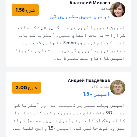
Анатолий Минаев
شائق
شرح 1.58
دونوں نہیں سکوریں گی
اسپین نے پورا گروپ مرحلہ کلین شیٹ کے ساتھ
گزارا — یہ محض اتفاق نہیں۔ آسٹریا کے پاس
ایسے کھلاڑی نہیں جو Simón کا جال ہلا سکیں۔
دونوں نہیں سکوریں گی میرا انتخاب ہے کیونکہ
اسپین کا دفاع بہت مضبوط ہے۔
Андрей Поздняков
تجزیہ کار
شرح 2.00
اسپین -1.5
اسپین پہلے نمبر پر کھیلتا ہے اور آسٹریا کو
پورے 90 منٹ دفاع میں مصروف رکھے گا۔ آسٹریا
کا لو بلاک ان کا قدرتی کھیل نہیں، مسلسل دباؤ
میں وہ ٹوٹ جائیں گے۔ اسپین -1.5 واضح لگتا ہے۔