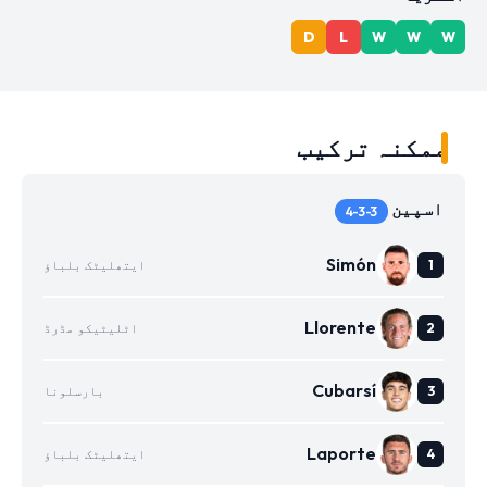
D
L
W
W
W
ممکنہ ترکیب
اسپین
4-3-3
Simón
ایتھلیٹک بلباؤ
Llorente
اٹلیٹیکو مڈرڈ
Cubarsí
بارسلونا
Laporte
ایتھلیٹک بلباؤ