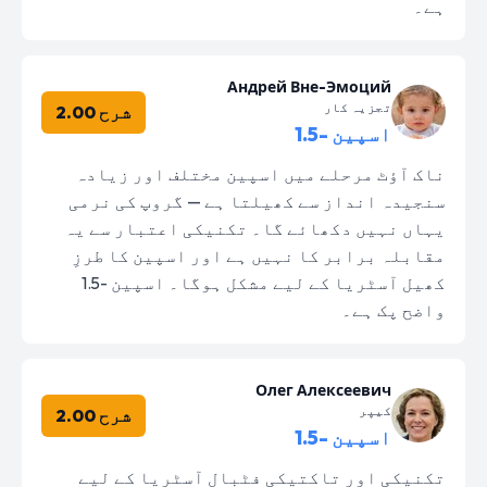
ہے۔
Андрей Вне-Эмоций
تجزیہ کار
شرح 2.00
اسپین -1.5
ناک آؤٹ مرحلے میں اسپین مختلف اور زیادہ
سنجیدہ انداز سے کھیلتا ہے — گروپ کی نرمی
یہاں نہیں دکھائے گا۔ تکنیکی اعتبار سے یہ
مقابلہ برابر کا نہیں ہے اور اسپین کا طرزِ
کھیل آسٹریا کے لیے مشکل ہوگا۔ اسپین -1.5
واضح پک ہے۔
Олег Алексеевич
کیپر
شرح 2.00
اسپین -1.5
تکنیکی اور تاکتیکی فٹبال آسٹریا کے لیے