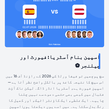
اسپین بنام آسٹریا: فیورٹ اور
چیلنجر ⚽
سچ پوچھیں تو فیفا ورلڈ کپ 2026 کے راؤنڈ آف 16 میں
اس میچ کا نتیجہ کاغذ پر بالکل واضح نظر آتا ہے —
اسپین فیورٹ ہے، آسٹریا انڈر ڈاگ۔ لیکن ناک آؤٹ
فٹبال میں کبھی بھی حتمی دعوے سے نہیں چلنا
چاہیے۔ ایک غلطی، ایک کاؤنٹر اٹیک، اور کھیل کا
رنگ بدل سکتا ہے۔ میں اسے یوں دیکھتا ہوں: اسپین