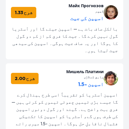
Майк Прогнозов
کیپر
شرح 1.33
اسپین کی جیت
بالکل صاف بات ہے — اسپین جیتے گا اور آسٹریا
گول نہیں کرے گا۔ جیت کا فرق کم از کم دو گول
کا ہوگا اور یہ صاف جیت ہوگی۔ اسپین کی سیدھی
جیت لیتا ہوں۔
Мишель Платини
سابق کھلاڑی
شرح 2.00
اسپین -1.5
اسپین آسٹریا کو تقریباً اسی طرح ہینڈل کرے
گا جیسے بڑی ٹیمیں چھوٹی ٹیموں کو کرتی ہیں —
فرق بہت واضح ہے۔ گیند اور گول دونوں اسپین
کی طرف ہوں گے، آسٹریا کو اسپین کا تکنیکی
فٹبال ناقابلِ حل ہوگا۔ اسپین -1.5 میری رائے