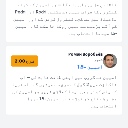
ناقابلِ حل پہیلی بنے گا — وہ اسپین کے گیند
کنٹرول کا جواب نہیں دے سکتے۔ Rodri اور Pedri
مڈفیلڈ میں سب کچھ کنٹرول کریں گے اور اسپین
کو آگے بڑھنے سے نہیں روکا جا سکے گا۔ اسپین
-1.5 سیدھا انتخاب ہے۔
Роман Воробьёв
کیپر
شرح 2.00
اسپین -1.5
اسپین نے گروپ میں اپنی طاقت ثابت کی — اب
ناک آؤٹ میں 2 گول کے فرق سے جیتیں گے۔ آسٹریا
کے پاس کوئی بھی ایسا کھلاڑی نہیں جو اسپین کی
مضبوط دفاع کو توڑ سکے۔ اسپین -1.5 میرا
انتخاب ہے۔