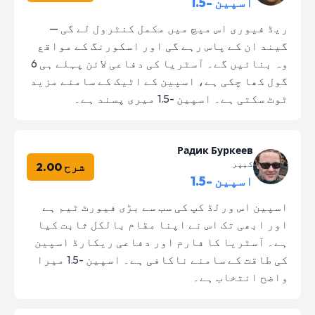
اسپین -1.5
ریڈ فیوری اس میچ میں مکمل کنٹرول لے گی —
گیند ان کے پاس رہے گی اور اسکورنگ کے مواقع
وہ بنائیں گے۔ آسٹریا کی دفاعی لائن پہلے ہی 6
گول کھا چکی ہے، اسپین کے اٹیک کے سامنے مزید
ٹوٹ سکتی ہے۔ اسپین -1.5 میری پسند ہے۔
Радик Буркеев
کیپر
شرح 2.00
اسپین -1.5
اسپین اس ورلڈ کپ کی سب سے بڑی فیورٹ ٹیم ہے
اور ابھی تک اس نے اپنا مقام بالکل ثابت کیا
ہے۔ آسٹریا کا فارم اور دفاعی ریکارڈ اسپین
کی طاقت کے سامنے ناکافی ہے۔ اسپین -1.5 میرا
واضح انتخاب ہے۔