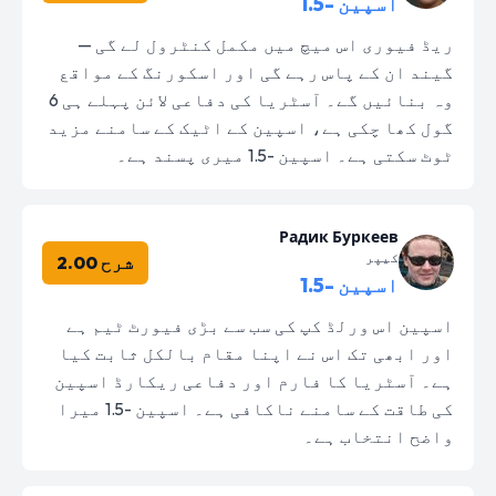
اسپین -1.5
ریڈ فیوری اس میچ میں مکمل کنٹرول لے گی —
گیند ان کے پاس رہے گی اور اسکورنگ کے مواقع
وہ بنائیں گے۔ آسٹریا کی دفاعی لائن پہلے ہی 6
گول کھا چکی ہے، اسپین کے اٹیک کے سامنے مزید
ٹوٹ سکتی ہے۔ اسپین -1.5 میری پسند ہے۔
Радик Буркеев
کیپر
شرح 2.00
اسپین -1.5
اسپین اس ورلڈ کپ کی سب سے بڑی فیورٹ ٹیم ہے
اور ابھی تک اس نے اپنا مقام بالکل ثابت کیا
ہے۔ آسٹریا کا فارم اور دفاعی ریکارڈ اسپین
کی طاقت کے سامنے ناکافی ہے۔ اسپین -1.5 میرا
واضح انتخاب ہے۔