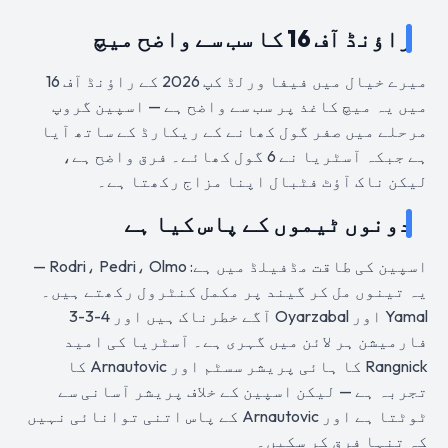
راؤنڈ آف 16 کا سب سے واضح میچ
میرے خیال میں فیفا ورلڈ کپ 2026 کے راؤنڈ آف 16
میں یہ میچ کاغذ پر سب سے واضح ہے — اسپین گروپ
مرحلے میں صفر گول کھانے کے ریکارڈ کے ساتھ آیا
ہے جبکہ آسٹریا نے 6 گول کھائے۔ فرق واضح ہے،
لیکن ناک آؤٹ فٹبال اپنا مزاج رکھتا ہے۔
دونوں ٹیموں کے پاس کیا ہے
اسپین کی طاقت مڈفیلڈ میں ہے: Rodri، Pedri، Olmo —
یہ تینوں مل کر گیند پر مکمل کنٹرول رکھتے ہیں۔
Yamal اور Oyarzabal آگے خطرناک ہیں اور 4-3-3
فارمیشن ہر لائن میں گہری ہے۔ آسٹریا کی امید
Rangnick کا ہائی پریشر سسٹم اور Arnautovic کا
تجربہ ہے — لیکن اسپین کے خلاف پریشر آسانی سے
ٹوٹتا ہے اور Arnautovic کے پاس اتنی توانائی نہیں
کہ تنہا فرق کر سکیں۔