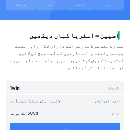
دن
گھنٹے
منٹ
سیکنڈ
اسپین – آسٹریا کہاں دیکھیں
ہمارے بعض شرط ساز شراکت داران لاگ ان اور مثبت
بیلنس رکھنے والے صارفین کے لیے میچ کی لائیو
اسٹریمنگ پیش کرتے ہیں۔ میچ دیکھنے کے لیے میرے
ان اختیارات کو آزمائیں:
1win
لائیو اسٹریمنگ · کیش آؤٹ
500% تک بونس
جائیں