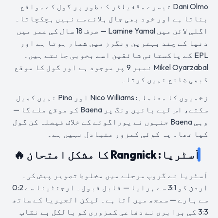
Dani Olmo تیسرے مڈفیلڈر کے طور پر گول کے مواقع
بناتا ہے اور خود بھی جال ہلانے سے نہیں ہچکچاتا۔
اگلی لائن میں Lamine Yamal — صرف 18 سال کی عمر میں
دنیا کے چند بہترین ونگرز میں شمار ہوتا ہے اور
EPL کے پاکستانی شائقین اسے بخوبی جانتے ہیں۔
Mikel Oyarzabal نمبر 9 پر موجود ہے اور گول کا موقع
کبھی ضائع نہیں کرتا۔
زخمیوں کا معاملہ: Nico Williams اور Pino نہیں کھیل
سکتے، اس لیے بائیں ونگ پر Baena کو موقع ملے گا —
وہی Baena جنہوں نے یوراگوئے کے خلاف فیصلہ کن گول
کیا تھا۔ یہ کوئی کمزور متبادل نہیں ہے۔
آسٹریا: Rangnick کا مشکل امتحان 🔥
آسٹریا نے گروپ مرحلے میں مخلوط تصویر پیش کی۔
اردن کو 3:1 سے ہرایا — قابل قبول۔ ارجنٹینا سے 0:2
سے ہارے — سمجھ میں آتا ہے۔ لیکن الجیریا کے ساتھ
3:3 کی برابری نے دفاعی کمزوری کو بالکل بے نقاب