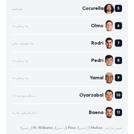
Cucurella
چیلسی
Olmo
بارسلونا
Rodri
مانچسٹر سٹی
Pedri
بارسلونا
Yamal
بارسلونا
Oyarzabal
ریئل سوسیداد
Baena
اٹلیٹیکو مڈرڈ
غیر حاضر: Muñoz (زخمی), Pino (زخمی), N. Williams (زخمی)