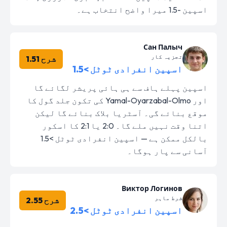
اسپین -1.5 میرا واضح انتخاب ہے۔
Сан Палыч
تجزیہ کار
شرح 1.51
اسپین انفرادی ٹوٹل >1.5
اسپین پہلے ہاف سے ہی ہائی پریشر لگائے گا
اور Yamal-Oyarzabal-Olmo کی تکون جلد گول کا
موقع بنائے گی۔ آسٹریا بلاک بنائے گا لیکن
اتنا وقت نہیں ملے گا۔ 2:0 یا 2:1 کا اسکور
بالکل ممکن ہے — اسپین انفرادی ٹوٹل >1.5
آسانی سے پار ہوگا۔
Виктор Логинов
شرط ماہر
شرح 2.55
اسپین انفرادی ٹوٹل >2.5