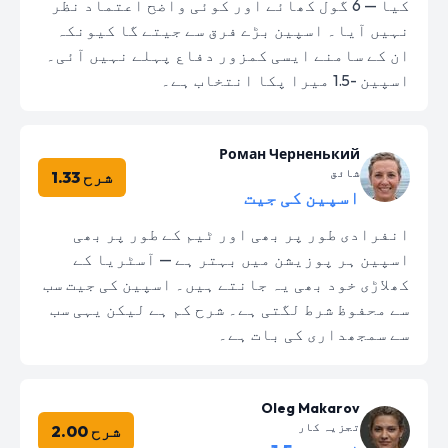
کیا — 6 گول کھائے اور کوئی واضح اعتماد نظر
نہیں آیا۔ اسپین بڑے فرق سے جیتے گا کیونکہ
ان کے سامنے ایسی کمزور دفاع پہلے نہیں آئی۔
اسپین -1.5 میرا پکا انتخاب ہے۔
Роман Черненький
شائق
شرح 1.33
اسپین کی جیت
انفرادی طور پر بھی اور ٹیم کے طور پر بھی
اسپین ہر پوزیشن میں بہتر ہے — آسٹریا کے
کھلاڑی خود بھی یہ جانتے ہیں۔ اسپین کی جیت سب
سے محفوظ شرط لگتی ہے۔ شرح کم ہے لیکن یہی سب
سے سمجھداری کی بات ہے۔
Oleg Makarov
تجزیہ کار
شرح 2.00