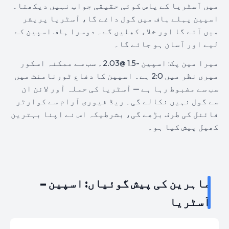
میں آسٹریا کے پاس کوئی حقیقی جواب نہیں دیکھتا۔
اسپین پہلے ہاف میں گول داغے گا، آسٹریا پریشر
میں آئے گا اور خلاء کھلیں گے۔ دوسرا ہاف اسپین کے
لیے اور آسان ہو جائے گا۔
میرا مین پک: اسپین -1.5 @2.03۔ سب سے ممکنہ اسکور
میری نظر میں 2:0 ہے۔ اسپین کا دفاع ٹورنامنٹ میں
سب سے مضبوط رہا ہے — آسٹریا کی حملہ آور لائن ان
سے گول نہیں نکالے گی۔ ریڈ فیوری آرام سے کوارٹر
فائنل کی طرف بڑھے گی، بشرطیکہ اس نے اپنا بہترین
کھیل پیش کیا ہو۔
ماہرین کی پیش گوئیاں: اسپین –
آسٹریا