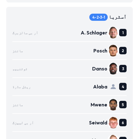
آسٹریا
4-2-3-1
A. Schlager
آر بی سالزبرگ
Posch
مائنز
Danso
ٹوٹنہیم
Alaba
ریئل مڈرڈ
Mwene
مائنز
Seiwald
آر بی لیپزگ