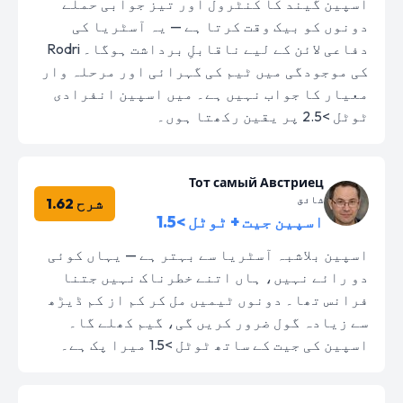
اسپین گیند کا کنٹرول اور تیز جوابی حملے
دونوں کو بیک وقت کرتا ہے — یہ آسٹریا کی
دفاعی لائن کے لیے ناقابلِ برداشت ہوگا۔ Rodri
کی موجودگی میں ٹیم کی گہرائی اور مرحلہ وار
معیار کا جواب نہیں ہے۔ میں اسپین انفرادی
ٹوٹل >2.5 پر یقین رکھتا ہوں۔
Тот самый Австриец
شائق
شرح 1.62
اسپین جیت + ٹوٹل >1.5
اسپین بلاشبہ آسٹریا سے بہتر ہے — یہاں کوئی
دو رائے نہیں، ہاں اتنے خطرناک نہیں جتنا
فرانس تھا۔ دونوں ٹیمیں مل کر کم از کم ڈیڑھ
سے زیادہ گول ضرور کریں گی، گیم کھلے گا۔
اسپین کی جیت کے ساتھ ٹوٹل >1.5 میرا پک ہے۔