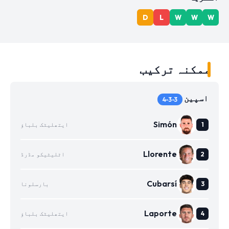
D
L
W
W
W
ممکنہ ترکیب
اسپین
4-3-3
Simón
ایتھلیٹک بلباؤ
Llorente
اٹلیٹیکو مڈرڈ
Cubarsí
بارسلونا
Laporte
ایتھلیٹک بلباؤ