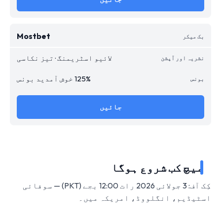
Mostbet
لائیو اسٹریمنگ · تیز نکاسی
125% خوش آمدید بونس
جائیں
میچ کب شروع ہوگا
کِک آف: 3 جولائی 2026 رات 12:00 بجے (PKT) — سوفائی
اسٹیڈیم، انگلووڈ، امریکہ میں۔