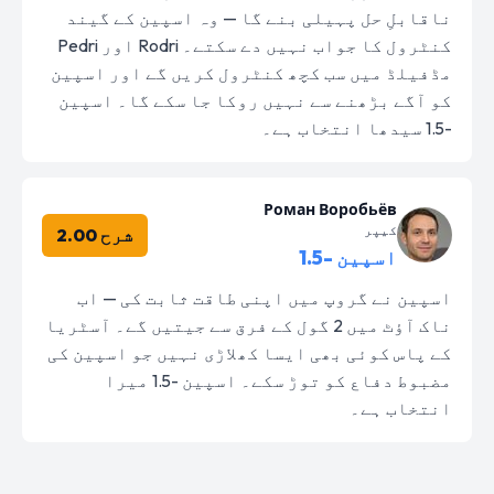
ناقابلِ حل پہیلی بنے گا — وہ اسپین کے گیند
کنٹرول کا جواب نہیں دے سکتے۔ Rodri اور Pedri
مڈفیلڈ میں سب کچھ کنٹرول کریں گے اور اسپین
کو آگے بڑھنے سے نہیں روکا جا سکے گا۔ اسپین
-1.5 سیدھا انتخاب ہے۔
Роман Воробьёв
کیپر
شرح 2.00
اسپین -1.5
اسپین نے گروپ میں اپنی طاقت ثابت کی — اب
ناک آؤٹ میں 2 گول کے فرق سے جیتیں گے۔ آسٹریا
کے پاس کوئی بھی ایسا کھلاڑی نہیں جو اسپین کی
مضبوط دفاع کو توڑ سکے۔ اسپین -1.5 میرا
انتخاب ہے۔