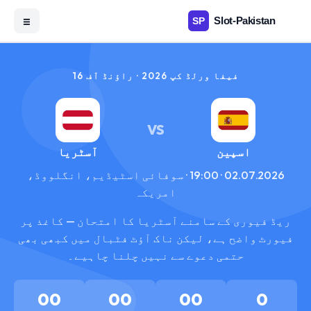
☰
فیفا ورلڈ کپ 2026 · راؤنڈ آف 16
VS
اسپین
آسٹریا
02.07.2026 · 19:00 · سوفائی اسٹیڈیم، انگلووڈ،
امریکہ
ریڈ فیوری کے سامنے آسٹریا کا امتحان — کاغذ پر
فیورٹ واضح ہے، لیکن ناک آؤٹ فٹبال میں کبھی بھی
حتمی دعوے سے نہیں چلنا چاہیے۔
00
00
00
0