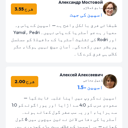
Александр Мостовой
سابق کھلاڑی
شرح 3.55
اسپین کی جیت
طبقاتی فرق بالکل واضح ہے — اسپین کے پاس وہ
معیار ہے جو آسٹریا کے پاس نہیں۔ Yamal، Pedri
اور Rodri کی تثلیث آسٹریا کے مڈفیلڈ کو مسلسل
پریشر میں رکھے گی۔ آسان میچ نہیں ہوگا، مگر
کلاس ہی فرق کرے گا۔
Алексей Алексеевич
کھیل صحافی
شرح 2.00
اسپین -1.5
اسپین نے گروپ میں اپنا غلبہ ثابت کیا —
سعودی عرب کو 4:0 سے اڑایا اور یوراگوئے کو 1:0
سے ہرایا، اور یہ سب صفر گول کھاتے ہوئے۔
آسٹریا کی دفاعی لائن نے تین میچوں میں 6 گول
کھائے — یہ اسپین کے خلاف بہت بڑی کمزوری ہے۔