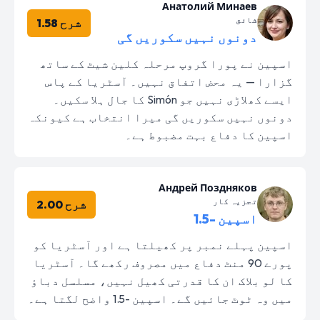
Анатолий Минаев
شائق
شرح 1.58
دونوں نہیں سکوریں گی
اسپین نے پورا گروپ مرحلہ کلین شیٹ کے ساتھ
گزارا — یہ محض اتفاق نہیں۔ آسٹریا کے پاس
ایسے کھلاڑی نہیں جو Simón کا جال ہلا سکیں۔
دونوں نہیں سکوریں گی میرا انتخاب ہے کیونکہ
اسپین کا دفاع بہت مضبوط ہے۔
Андрей Поздняков
تجزیہ کار
شرح 2.00
اسپین -1.5
اسپین پہلے نمبر پر کھیلتا ہے اور آسٹریا کو
پورے 90 منٹ دفاع میں مصروف رکھے گا۔ آسٹریا
کا لو بلاک ان کا قدرتی کھیل نہیں، مسلسل دباؤ
میں وہ ٹوٹ جائیں گے۔ اسپین -1.5 واضح لگتا ہے۔