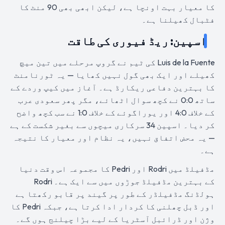
کا معیار بہت اونچا ہے، لیکن ابھی بھی 90 منٹ کا
فٹبال کھیلنا ہے۔
اسپین: ریڈ فیوری کی طاقت
Luis de la Fuente کی ٹیم نے گروپ مرحلے میں تین میچ
کھیلے اور ایک بھی گول نہیں کھایا — یہ ٹورنامنٹ
کا بہترین دفاعی ریکارڈ ہے۔ آغاز میں کیپ وردے کے
ساتھ 0:0 نے کچھ سوال اٹھائے، مگر پھر سعودی عرب
کے خلاف 4:0 اور یوراگوئے کے خلاف 1:0 نے سب کچھ واضح
کر دیا۔ اسپین 34 سرکاری میچوں سے بغیر شکست کے ہے
— یہ محض اتفاق نہیں، یہ نظام اور معیار کا نتیجہ
ہے۔
مڈفیلڈ میں Rodri اور Pedri کا مجموعہ اس وقت دنیا
کے بہترین مڈفیلڈ جوڑوں میں سے ایک ہے۔ Rodri
ہولڈنگ مڈفیلڈر کے طور پر گیند پر قابو رکھتا ہے
اور ڈبل چھلنی کا کردار ادا کرتا ہے، جبکہ Pedri کا
وژن اور ڈرائبل آسٹریا کے لیے بڑا چیلنج ہوں گے۔