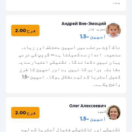
ہے۔
Андрей Вне-Эмоций
تجزیہ کار
شرح 2.00
اسپین -1.5
ناک آؤٹ مرحلے میں اسپین مختلف اور زیادہ
سنجیدہ انداز سے کھیلتا ہے — گروپ کی نرمی
یہاں نہیں دکھائے گا۔ تکنیکی اعتبار سے یہ
مقابلہ برابر کا نہیں ہے اور اسپین کا طرزِ
کھیل آسٹریا کے لیے مشکل ہوگا۔ اسپین -1.5
واضح پک ہے۔
Олег Алексеевич
کیپر
شرح 2.00
اسپین -1.5
تکنیکی اور تاکتیکی فٹبال آسٹریا کے لیے