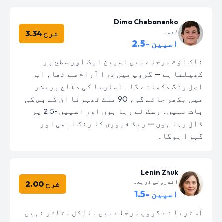
Dima Chebanenko
کیپر
شرح 3.34
اسپین -2.5
ناک آؤٹ مرحلے میں اسپین ایک اور سطح پر
کھیلتا ہے — گروپ میں ذرا آرام سے تھا، اب
اصل رنگ دکھائے گا۔ آسٹریا کی دفاع پریشر
میں بکھر جائے گی، 90 منٹ ٹھہرنا ان کے بس کی
بات نہیں۔ رسک لے رہا ہوں اور اسپین -2.5 پر
ڈال رہا ہوں — ریڈ فیوری کا رنگ ابھی اور
گہرا ہوگا۔
Lenin Zhuk
اندرونی ذریعہ
شرح 2.00
اسپین -1.5
آسٹریا نے گروپ مرحلے میں بالکل متاثر نہیں