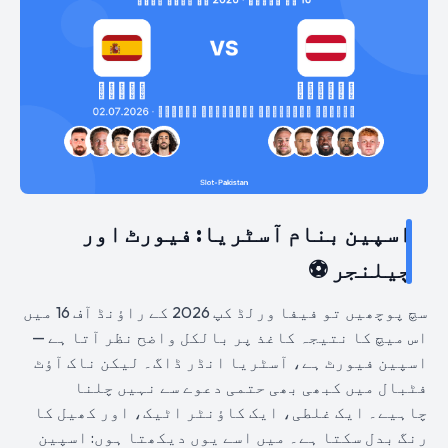
اسپین بنام آسٹریا: فیورٹ اور
چیلنجر ⚽
سچ پوچھیں تو فیفا ورلڈ کپ 2026 کے راؤنڈ آف 16 میں
اس میچ کا نتیجہ کاغذ پر بالکل واضح نظر آتا ہے —
اسپین فیورٹ ہے، آسٹریا انڈر ڈاگ۔ لیکن ناک آؤٹ
فٹبال میں کبھی بھی حتمی دعوے سے نہیں چلنا
چاہیے۔ ایک غلطی، ایک کاؤنٹر اٹیک، اور کھیل کا
رنگ بدل سکتا ہے۔ میں اسے یوں دیکھتا ہوں: اسپین