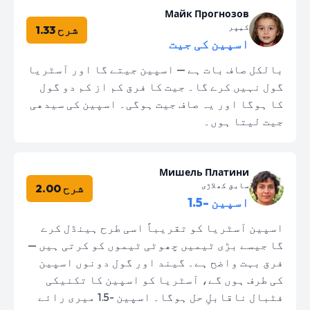
Майк Прогнозов
کیپر
شرح 1.33
اسپین کی جیت
بالکل صاف بات ہے — اسپین جیتے گا اور آسٹریا
گول نہیں کرے گا۔ جیت کا فرق کم از کم دو گول
کا ہوگا اور یہ صاف جیت ہوگی۔ اسپین کی سیدھی
جیت لیتا ہوں۔
Мишель Платини
سابق کھلاڑی
شرح 2.00
اسپین -1.5
اسپین آسٹریا کو تقریباً اسی طرح ہینڈل کرے
گا جیسے بڑی ٹیمیں چھوٹی ٹیموں کو کرتی ہیں —
فرق بہت واضح ہے۔ گیند اور گول دونوں اسپین
کی طرف ہوں گے، آسٹریا کو اسپین کا تکنیکی
فٹبال ناقابلِ حل ہوگا۔ اسپین -1.5 میری رائے