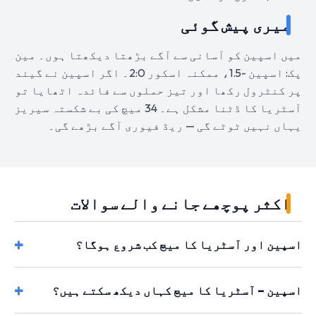
میری پیش گوئی
میں اسپین کو آسانی سے آگے بڑھتا دیکھتا ہوں۔ مین
پک: اسپین -1.5، ممکنہ اسکور 2:0۔ اگر اسپین نے گیند
پر کنٹرول رکھا اور تیز حملوں سے فائدہ اٹھایا تو
آسٹریا کا ڈٹنا مشکل ہے۔ 34 میچ کی بے شکستہ سیریز
یہاں نہیں ٹوٹے گی — ریڈ فیوری آگے بڑھے گی۔
اکثر پوچھے جانے والے سوالات
اسپین اور آسٹریا کا میچ کب شروع ہوگا؟
اسپین – آسٹریا کا میچ کہاں دیکھ سکتے ہیں؟