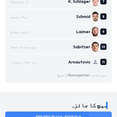
K. Schlager
آر بی لیپزگ
Schmid
ورڈر بریمن
Laimer
بایرن میونخ
Sabitzer
بوروسیا ڈارٹمنڈ
Arnautovic
ریڈ اسٹار بلغراد
غیر حاضر: Baumgartner (زخمی)
میچ کا جائزہ