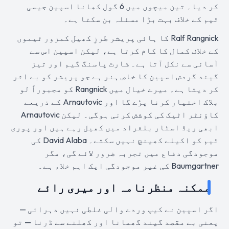
کر دیا۔ تین میچوں میں 6 گول کھانا اسپین جیسی
ٹیم کے خلاف بہت بڑا مسئلہ بن سکتا ہے۔
Ralf Rangnick کا ہائی پریشر طرزِ کھیل کمزور ٹیموں
کے خلاف کمال کا کام کرتا ہے، لیکن اسپین اس سے
آسانی سے نکل آتا ہے۔ شارٹ پاسنگ گیم اور تیز
گیند گردش اسپین کا خاص ہنر ہے جو پریشر کو بے اثر
کر دیتا ہے۔ میرے خیال میں Rangnick کو مجبوراً لو
بلاک اختیار کرنا پڑے گا اور Arnautovic کے ذریعے
کاؤنٹر اٹیک کی کوشش کرنی ہوگی۔ لیکن Arnautovic
ابھی ریڈ اسٹار بلغراد میں کھیل رہے ہیں اور پوری
ٹیم کو اکیلے کھینچ نہیں سکتے۔ David Alaba کی
موجودگی دفاع میں تجربہ ضرور لائے گی، مگر
Baumgartner کی غیر موجودگی ایک اہم خلاء ہے۔
ممکنہ منظرنامہ اور میری رائے
اگر اسپین نے کیپ وردے والی غلطی نہیں دہرائی —
یعنی بے مقصد گیند گھمانا اور کھلنے سے ڈرنا — تو