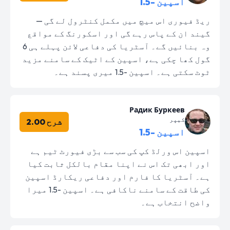
اسپین -1.5
ریڈ فیوری اس میچ میں مکمل کنٹرول لے گی —
گیند ان کے پاس رہے گی اور اسکورنگ کے مواقع
وہ بنائیں گے۔ آسٹریا کی دفاعی لائن پہلے ہی 6
گول کھا چکی ہے، اسپین کے اٹیک کے سامنے مزید
ٹوٹ سکتی ہے۔ اسپین -1.5 میری پسند ہے۔
Радик Буркеев
کیپر
شرح 2.00
اسپین -1.5
اسپین اس ورلڈ کپ کی سب سے بڑی فیورٹ ٹیم ہے
اور ابھی تک اس نے اپنا مقام بالکل ثابت کیا
ہے۔ آسٹریا کا فارم اور دفاعی ریکارڈ اسپین
کی طاقت کے سامنے ناکافی ہے۔ اسپین -1.5 میرا
واضح انتخاب ہے۔