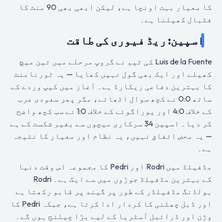
کا معیار بہت اونچا ہے، لیکن ابھی بھی 90 منٹ کا
فٹبال کھیلنا ہے۔
اسپین: ریڈ فیوری کی طاقت
Luis de la Fuente کی ٹیم نے گروپ مرحلے میں تین میچ
کھیلے اور ایک بھی گول نہیں کھایا — یہ ٹورنامنٹ
کا بہترین دفاعی ریکارڈ ہے۔ آغاز میں کیپ وردے کے
ساتھ 0:0 نے کچھ سوال اٹھائے، مگر پھر سعودی عرب
کے خلاف 4:0 اور یوراگوئے کے خلاف 1:0 نے سب کچھ واضح
کر دیا۔ اسپین 34 سرکاری میچوں سے بغیر شکست کے ہے
— یہ محض اتفاق نہیں، یہ نظام اور معیار کا نتیجہ
ہے۔
مڈفیلڈ میں Rodri اور Pedri کا مجموعہ اس وقت دنیا
کے بہترین مڈفیلڈ جوڑوں میں سے ایک ہے۔ Rodri
ہولڈنگ مڈفیلڈر کے طور پر گیند پر قابو رکھتا ہے
اور ڈبل چھلنی کا کردار ادا کرتا ہے، جبکہ Pedri کا
وژن اور ڈرائبل آسٹریا کے لیے بڑا چیلنج ہوں گے۔