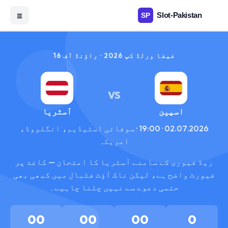
☰
فیفا ورلڈ کپ 2026 · راؤنڈ آف 16
VS
اسپین
آسٹریا
02.07.2026 · 19:00 · سوفائی اسٹیڈیم، انگلووڈ،
امریکہ
ریڈ فیوری کے سامنے آسٹریا کا امتحان — کاغذ پر
فیورٹ واضح ہے، لیکن ناک آؤٹ فٹبال میں کبھی بھی
حتمی دعوے سے نہیں چلنا چاہیے۔
00
00
00
0