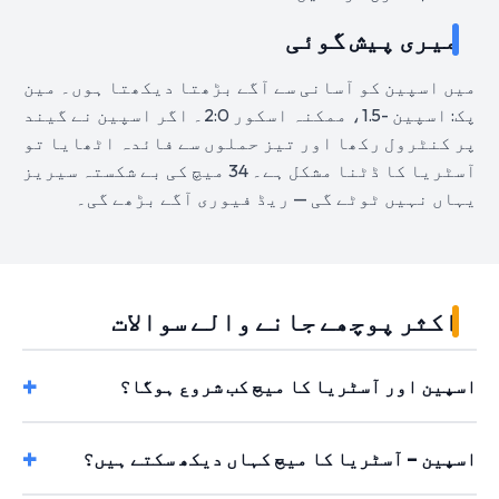
میری پیش گوئی
میں اسپین کو آسانی سے آگے بڑھتا دیکھتا ہوں۔ مین
پک: اسپین -1.5، ممکنہ اسکور 2:0۔ اگر اسپین نے گیند
پر کنٹرول رکھا اور تیز حملوں سے فائدہ اٹھایا تو
آسٹریا کا ڈٹنا مشکل ہے۔ 34 میچ کی بے شکستہ سیریز
یہاں نہیں ٹوٹے گی — ریڈ فیوری آگے بڑھے گی۔
اکثر پوچھے جانے والے سوالات
اسپین اور آسٹریا کا میچ کب شروع ہوگا؟
اسپین – آسٹریا کا میچ کہاں دیکھ سکتے ہیں؟