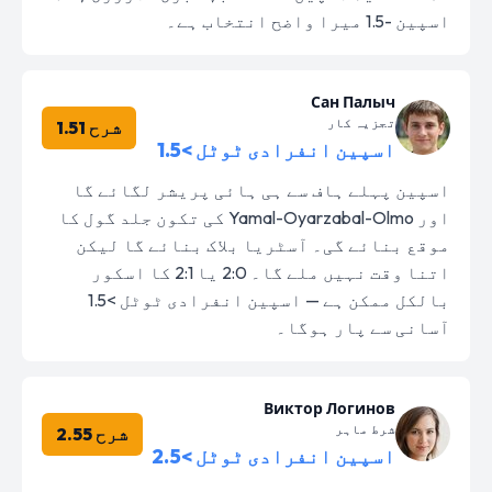
اسپین -1.5 میرا واضح انتخاب ہے۔
Сан Палыч
تجزیہ کار
شرح 1.51
اسپین انفرادی ٹوٹل >1.5
اسپین پہلے ہاف سے ہی ہائی پریشر لگائے گا
اور Yamal-Oyarzabal-Olmo کی تکون جلد گول کا
موقع بنائے گی۔ آسٹریا بلاک بنائے گا لیکن
اتنا وقت نہیں ملے گا۔ 2:0 یا 2:1 کا اسکور
بالکل ممکن ہے — اسپین انفرادی ٹوٹل >1.5
آسانی سے پار ہوگا۔
Виктор Логинов
شرط ماہر
شرح 2.55
اسپین انفرادی ٹوٹل >2.5