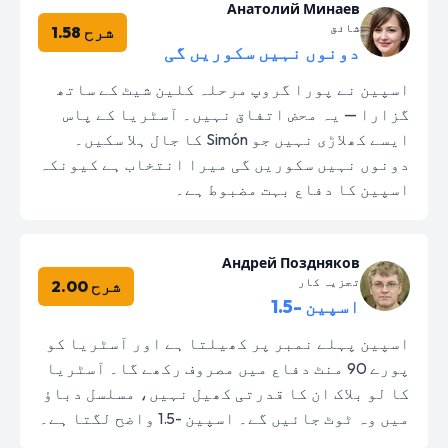
Анатолий Минаев
شائق
شرح 1.58
دونوں نہیں سکوریں گی
اسپین نے پورا گروپ مرحلہ کلین شیٹ کے ساتھ
گزارا — یہ محض اتفاق نہیں۔ آسٹریا کے پاس
ایسے کھلاڑی نہیں جو Simón کا جال ہلا سکیں۔
دونوں نہیں سکوریں گی میرا انتخاب ہے کیونکہ
اسپین کا دفاع بہت مضبوط ہے۔
Андрей Поздняков
تجزیہ کار
شرح 2.00
اسپین -1.5
اسپین پہلے نمبر پر کھیلتا ہے اور آسٹریا کو
پورے 90 منٹ دفاع میں مصروف رکھے گا۔ آسٹریا
کا لو بلاک ان کا قدرتی کھیل نہیں، مسلسل دباؤ
میں وہ ٹوٹ جائیں گے۔ اسپین -1.5 واضح لگتا ہے۔