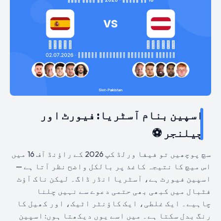
اسپین بنام آسٹریا: فیورٹ اور
چیلنجر ⚽
سچ پوچھیں تو فیفا ورلڈ کپ 2026 کے راؤنڈ آف 16 میں
اس میچ کا نتیجہ کاغذ پر بالکل واضح نظر آتا ہے —
اسپین فیورٹ ہے، آسٹریا انڈر ڈاگ۔ لیکن ناک آؤٹ
فٹبال میں کبھی بھی حتمی دعوے سے نہیں چلنا
چاہیے۔ ایک غلطی، ایک کاؤنٹر اٹیک، اور کھیل کا
رنگ بدل سکتا ہے۔ میں اسے یوں دیکھتا ہوں: اسپین