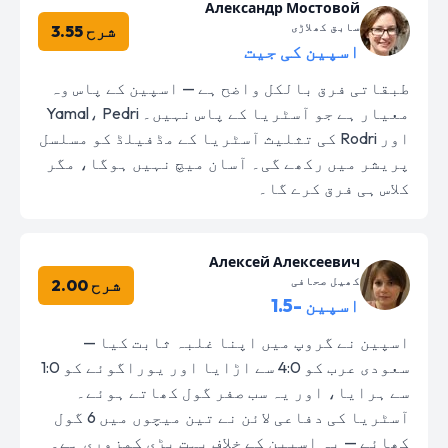
Александр Мостовой
سابق کھلاڑی
شرح 3.55
اسپین کی جیت
طبقاتی فرق بالکل واضح ہے — اسپین کے پاس وہ
معیار ہے جو آسٹریا کے پاس نہیں۔ Yamal، Pedri
اور Rodri کی تثلیث آسٹریا کے مڈفیلڈ کو مسلسل
پریشر میں رکھے گی۔ آسان میچ نہیں ہوگا، مگر
کلاس ہی فرق کرے گا۔
Алексей Алексеевич
کھیل صحافی
شرح 2.00
اسپین -1.5
اسپین نے گروپ میں اپنا غلبہ ثابت کیا —
سعودی عرب کو 4:0 سے اڑایا اور یوراگوئے کو 1:0
سے ہرایا، اور یہ سب صفر گول کھاتے ہوئے۔
آسٹریا کی دفاعی لائن نے تین میچوں میں 6 گول
کھائے — یہ اسپین کے خلاف بہت بڑی کمزوری ہے۔