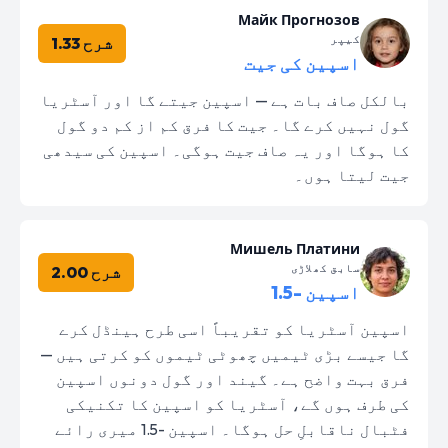
Майк Прогнозов
کیپر
شرح 1.33
اسپین کی جیت
بالکل صاف بات ہے — اسپین جیتے گا اور آسٹریا
گول نہیں کرے گا۔ جیت کا فرق کم از کم دو گول
کا ہوگا اور یہ صاف جیت ہوگی۔ اسپین کی سیدھی
جیت لیتا ہوں۔
Мишель Платини
سابق کھلاڑی
شرح 2.00
اسپین -1.5
اسپین آسٹریا کو تقریباً اسی طرح ہینڈل کرے
گا جیسے بڑی ٹیمیں چھوٹی ٹیموں کو کرتی ہیں —
فرق بہت واضح ہے۔ گیند اور گول دونوں اسپین
کی طرف ہوں گے، آسٹریا کو اسپین کا تکنیکی
فٹبال ناقابلِ حل ہوگا۔ اسپین -1.5 میری رائے