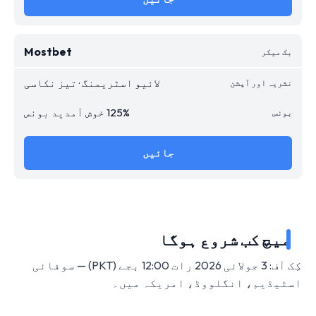
Mostbet
لائیو اسٹریمنگ · تیز نکاسی
125% خوش آمدید بونس
جائیں
میچ کب شروع ہوگا
کِک آف: 3 جولائی 2026 رات 12:00 بجے (PKT) — سوفائی
اسٹیڈیم، انگلووڈ، امریکہ میں۔