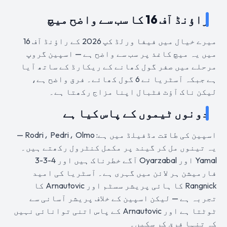
راؤنڈ آف 16 کا سب سے واضح میچ
میرے خیال میں فیفا ورلڈ کپ 2026 کے راؤنڈ آف 16
میں یہ میچ کاغذ پر سب سے واضح ہے — اسپین گروپ
مرحلے میں صفر گول کھانے کے ریکارڈ کے ساتھ آیا
ہے جبکہ آسٹریا نے 6 گول کھائے۔ فرق واضح ہے،
لیکن ناک آؤٹ فٹبال اپنا مزاج رکھتا ہے۔
دونوں ٹیموں کے پاس کیا ہے
اسپین کی طاقت مڈفیلڈ میں ہے: Rodri، Pedri، Olmo —
یہ تینوں مل کر گیند پر مکمل کنٹرول رکھتے ہیں۔
Yamal اور Oyarzabal آگے خطرناک ہیں اور 4-3-3
فارمیشن ہر لائن میں گہری ہے۔ آسٹریا کی امید
Rangnick کا ہائی پریشر سسٹم اور Arnautovic کا
تجربہ ہے — لیکن اسپین کے خلاف پریشر آسانی سے
ٹوٹتا ہے اور Arnautovic کے پاس اتنی توانائی نہیں
کہ تنہا فرق کر سکیں۔