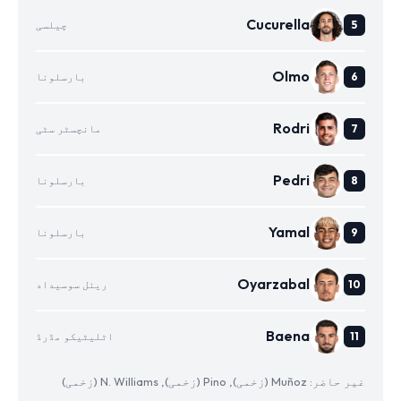
Cucurella
چیلسی
Olmo
بارسلونا
Rodri
مانچسٹر سٹی
Pedri
بارسلونا
Yamal
بارسلونا
Oyarzabal
ریئل سوسیداد
Baena
اٹلیٹیکو مڈرڈ
غیر حاضر: Muñoz (زخمی), Pino (زخمی), N. Williams (زخمی)