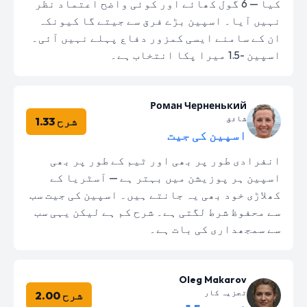
کیا — 6 گول کھائے اور کوئی واضح اعتماد نظر
نہیں آیا۔ اسپین بڑے فرق سے جیتے گا کیونکہ
ان کے سامنے ایسی کمزور دفاع پہلے نہیں آئی۔
اسپین -1.5 میرا پکا انتخاب ہے۔
Роман Черненький
شائق
شرح 1.33
اسپین کی جیت
انفرادی طور پر بھی اور ٹیم کے طور پر بھی
اسپین ہر پوزیشن میں بہتر ہے — آسٹریا کے
کھلاڑی خود بھی یہ جانتے ہیں۔ اسپین کی جیت سب
سے محفوظ شرط لگتی ہے۔ شرح کم ہے لیکن یہی سب
سے سمجھداری کی بات ہے۔
Oleg Makarov
تجزیہ کار
شرح 2.00