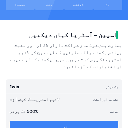
دن
گھنٹے
منٹ
سیکنڈ
اسپین – آسٹریا کہاں دیکھیں
ہمارے بعض شرط ساز شراکت داران لاگ ان اور مثبت
بیلنس رکھنے والے صارفین کے لیے میچ کی لائیو
اسٹریمنگ پیش کرتے ہیں۔ میچ دیکھنے کے لیے میرے
ان اختیارات کو آزمائیں:
1win
لائیو اسٹریمنگ · کیش آؤٹ
500% تک بونس
جائیں