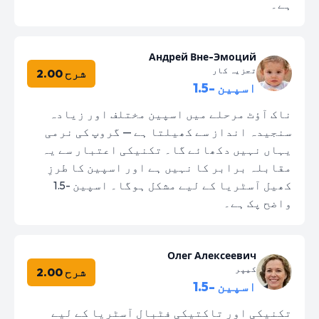
ہے۔
Андрей Вне-Эмоций
تجزیہ کار
شرح 2.00
اسپین -1.5
ناک آؤٹ مرحلے میں اسپین مختلف اور زیادہ
سنجیدہ انداز سے کھیلتا ہے — گروپ کی نرمی
یہاں نہیں دکھائے گا۔ تکنیکی اعتبار سے یہ
مقابلہ برابر کا نہیں ہے اور اسپین کا طرزِ
کھیل آسٹریا کے لیے مشکل ہوگا۔ اسپین -1.5
واضح پک ہے۔
Олег Алексеевич
کیپر
شرح 2.00
اسپین -1.5
تکنیکی اور تاکتیکی فٹبال آسٹریا کے لیے