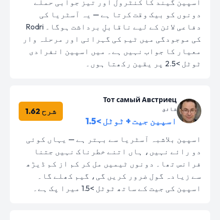
اسپین گیند کا کنٹرول اور تیز جوابی حملے
دونوں کو بیک وقت کرتا ہے — یہ آسٹریا کی
دفاعی لائن کے لیے ناقابلِ برداشت ہوگا۔ Rodri
کی موجودگی میں ٹیم کی گہرائی اور مرحلہ وار
معیار کا جواب نہیں ہے۔ میں اسپین انفرادی
ٹوٹل >2.5 پر یقین رکھتا ہوں۔
Тот самый Австриец
شائق
شرح 1.62
اسپین جیت + ٹوٹل >1.5
اسپین بلاشبہ آسٹریا سے بہتر ہے — یہاں کوئی
دو رائے نہیں، ہاں اتنے خطرناک نہیں جتنا
فرانس تھا۔ دونوں ٹیمیں مل کر کم از کم ڈیڑھ
سے زیادہ گول ضرور کریں گی، گیم کھلے گا۔
اسپین کی جیت کے ساتھ ٹوٹل >1.5 میرا پک ہے۔