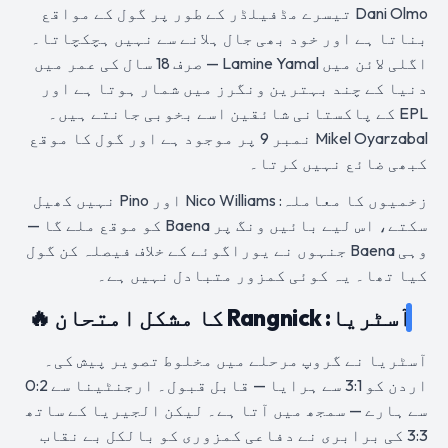
Dani Olmo تیسرے مڈفیلڈر کے طور پر گول کے مواقع
بناتا ہے اور خود بھی جال ہلانے سے نہیں ہچکچاتا۔
اگلی لائن میں Lamine Yamal — صرف 18 سال کی عمر میں
دنیا کے چند بہترین ونگرز میں شمار ہوتا ہے اور
EPL کے پاکستانی شائقین اسے بخوبی جانتے ہیں۔
Mikel Oyarzabal نمبر 9 پر موجود ہے اور گول کا موقع
کبھی ضائع نہیں کرتا۔
زخمیوں کا معاملہ: Nico Williams اور Pino نہیں کھیل
سکتے، اس لیے بائیں ونگ پر Baena کو موقع ملے گا —
وہی Baena جنہوں نے یوراگوئے کے خلاف فیصلہ کن گول
کیا تھا۔ یہ کوئی کمزور متبادل نہیں ہے۔
آسٹریا: Rangnick کا مشکل امتحان 🔥
آسٹریا نے گروپ مرحلے میں مخلوط تصویر پیش کی۔
اردن کو 3:1 سے ہرایا — قابل قبول۔ ارجنٹینا سے 0:2
سے ہارے — سمجھ میں آتا ہے۔ لیکن الجیریا کے ساتھ
3:3 کی برابری نے دفاعی کمزوری کو بالکل بے نقاب