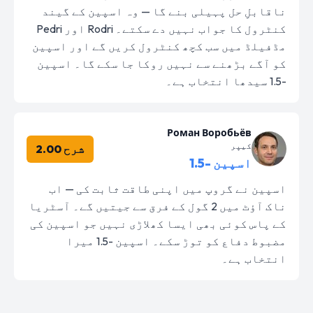
ناقابلِ حل پہیلی بنے گا — وہ اسپین کے گیند
کنٹرول کا جواب نہیں دے سکتے۔ Rodri اور Pedri
مڈفیلڈ میں سب کچھ کنٹرول کریں گے اور اسپین
کو آگے بڑھنے سے نہیں روکا جا سکے گا۔ اسپین
-1.5 سیدھا انتخاب ہے۔
Роман Воробьёв
کیپر
شرح 2.00
اسپین -1.5
اسپین نے گروپ میں اپنی طاقت ثابت کی — اب
ناک آؤٹ میں 2 گول کے فرق سے جیتیں گے۔ آسٹریا
کے پاس کوئی بھی ایسا کھلاڑی نہیں جو اسپین کی
مضبوط دفاع کو توڑ سکے۔ اسپین -1.5 میرا
انتخاب ہے۔