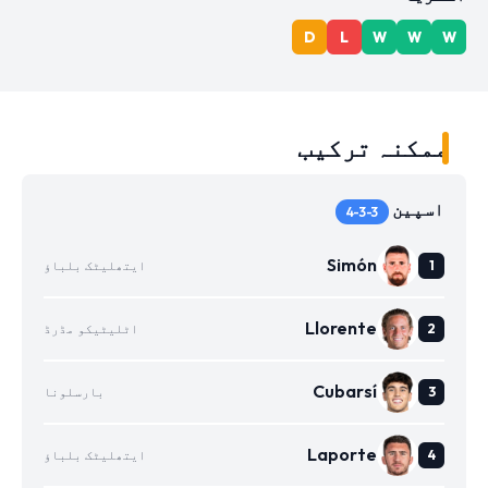
D
L
W
W
W
ممکنہ ترکیب
اسپین
4-3-3
Simón
ایتھلیٹک بلباؤ
Llorente
اٹلیٹیکو مڈرڈ
Cubarsí
بارسلونا
Laporte
ایتھلیٹک بلباؤ