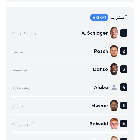
آسٹریا
4-2-3-1
A. Schlager
آر بی سالزبرگ
Posch
مائنز
Danso
ٹوٹنہیم
Alaba
ریئل مڈرڈ
Mwene
مائنز
Seiwald
آر بی لیپزگ