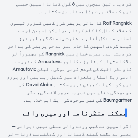
کر دیا۔ تین میچوں میں 6 گول کھانا اسپین جیسی
ٹیم کے خلاف بہت بڑا مسئلہ بن سکتا ہے۔
Ralf Rangnick کا ہائی پریشر طرزِ کھیل کمزور ٹیموں
کے خلاف کمال کا کام کرتا ہے، لیکن اسپین اس سے
آسانی سے نکل آتا ہے۔ شارٹ پاسنگ گیم اور تیز
گیند گردش اسپین کا خاص ہنر ہے جو پریشر کو بے اثر
کر دیتا ہے۔ میرے خیال میں Rangnick کو مجبوراً لو
بلاک اختیار کرنا پڑے گا اور Arnautovic کے ذریعے
کاؤنٹر اٹیک کی کوشش کرنی ہوگی۔ لیکن Arnautovic
ابھی ریڈ اسٹار بلغراد میں کھیل رہے ہیں اور پوری
ٹیم کو اکیلے کھینچ نہیں سکتے۔ David Alaba کی
موجودگی دفاع میں تجربہ ضرور لائے گی، مگر
Baumgartner کی غیر موجودگی ایک اہم خلاء ہے۔
ممکنہ منظرنامہ اور میری رائے
اگر اسپین نے کیپ وردے والی غلطی نہیں دہرائی —
یعنی بے مقصد گیند گھمانا اور کھلنے سے ڈرنا — تو