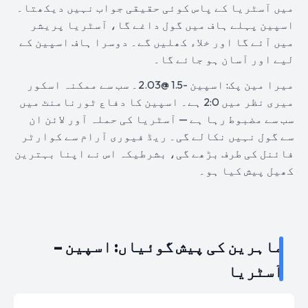
میں آسٹریا کے پاس کوئی حقیقی جواب نہیں دیکھتا۔
اسپین پہلے ہاف میں گول داغے گا، آسٹریا پریشر
میں آئے گا اور خلاء کھلیں گے۔ دوسرا ہاف اسپین کے
لیے اور آسان ہو جائے گا۔
میرا مین پک: اسپین -1.5 @2.03۔ سب سے ممکنہ اسکور
میری نظر میں 2:0 ہے۔ اسپین کا دفاع ٹورنامنٹ میں
سب سے مضبوط رہا ہے — آسٹریا کی حملہ آور لائن ان
سے گول نہیں نکالے گی۔ ریڈ فیوری آرام سے کوارٹر
فائنل کی طرف بڑھے گی، بشرطیکہ اس نے اپنا بہترین
کھیل پیش کیا ہو۔
ماہرین کی پیش گوئیاں: اسپین –
آسٹریا