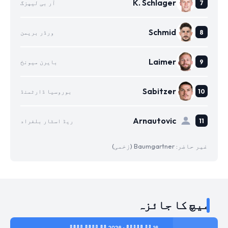
K. Schlager
آر بی لیپزگ
Schmid
ورڈر بریمن
Laimer
بایرن میونخ
Sabitzer
بوروسیا ڈارٹمنڈ
Arnautovic
ریڈ اسٹار بلغراد
غیر حاضر: Baumgartner (زخمی)
میچ کا جائزہ