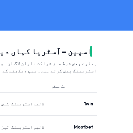
اسپین – آسٹریا کہاں دی
ہمارے بعض شرط ساز شراکت داران لاگ ان او
اسٹریمنگ پیش کرتے ہیں۔ میچ دیکھنے کے ل
بک میکر
1win
لائیو اسٹریمنگ · کیش 
Mostbet
لائیو اسٹریمنگ · تیز 