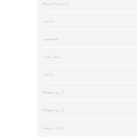
آر بی سالزبرگ
مائنز
ٹوٹنہیم
ریئل مڈرڈ
مائنز
آر بی لیپزگ
آر بی لیپزگ
ورڈر بریمن