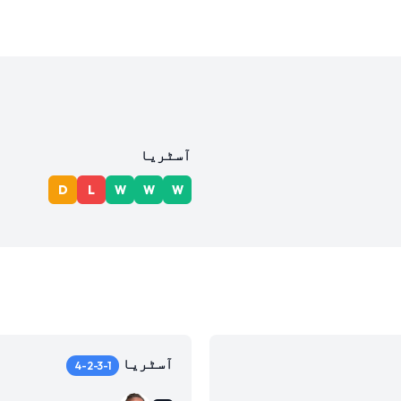
آسٹریا
D
L
W
W
W
آسٹریا
4-2-3-1