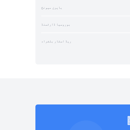
بایرن میونخ
بوروسیا ڈارٹمنڈ
ریڈ اسٹار بلغراد