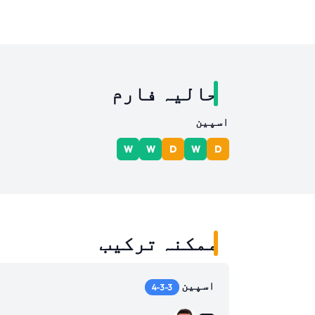
حالیہ فارم
اسپین
W
W
D
W
D
ممکنہ ترکیب
اسپین
4-3-3