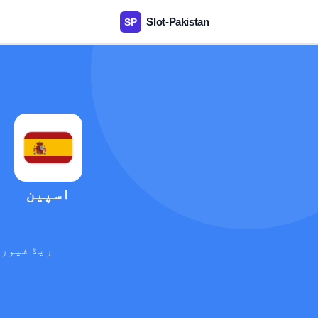
اسپین
ریڈ فیوری
آ