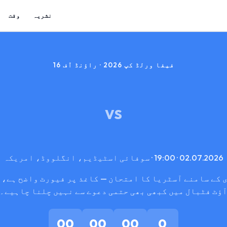
نشریہ
وقت
فیفا ورلڈ کپ 2026 · راؤنڈ آف 16
VS
02.07.2026 · 19:00 · سوفائی اسٹیڈیم، انگلووڈ، امریکہ
 کے سامنے آسٹریا کا امتحان — کاغذ پر فیورٹ واضح ہے، 
ؤٹ فٹبال میں کبھی بھی حتمی دعوے سے نہیں چلنا چاہیے۔
00
00
00
0