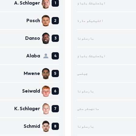
A. Schlager
ایتھلیٹک بلباؤ
Posch
اٹلیٹیکو مڈرڈ
Danso
بارسلونا
Alaba
ایتھلیٹک بلباؤ
Mwene
چیلسی
Seiwald
بارسلونا
K. Schlager
مانچسٹر سٹی
Schmid
بارسلونا