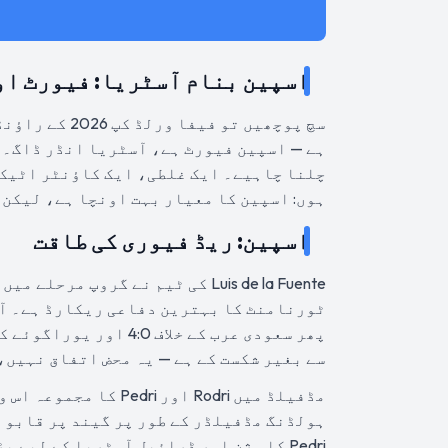
اسپین بنام آسٹریا: فیورٹ او
ہے — اسپین فیورٹ ہے، آسٹریا انڈر ڈاگ۔ 
چلنا چاہیے۔ ایک غلطی، ایک کاؤنٹر اٹیک،
ہوں: اسپین کا معیار بہت اونچا ہے، لیکن ابھی بھی 90 منٹ کا فٹ
اسپین: ریڈ فیوری کی طاقت
Luis de la Fuente کی ٹیم نے گروپ
سے بغیر شکست کے ہے — یہ محض اتفاق نہیں،
ہولڈنگ مڈفیلڈر کے طور پر گیند پر قابو ر