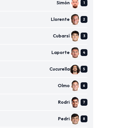
Simón
Llorente
Cubarsí
Laporte
Cucurella
Olmo
Rodri
Pedri