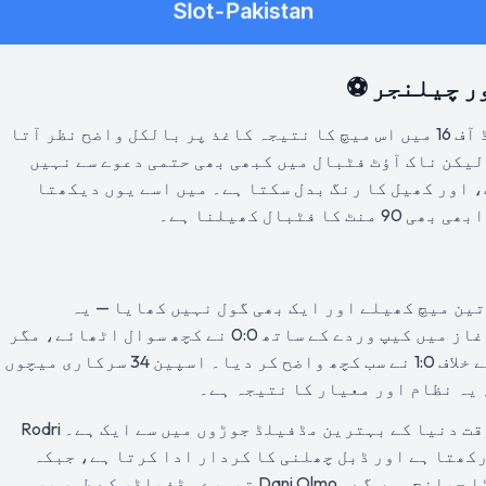
ر چیلنجر ⚽
سچ پوچھیں تو فیفا ورلڈ کپ 2026 کے راؤنڈ آف 16 میں اس میچ کا نتیجہ کاغذ پر بالکل واضح نظر آتا
لیکن ناک آؤٹ فٹبال میں کبھی بھی حتمی دعوے سے نہیں
 اور کھیل کا رنگ بدل سکتا ہے۔ میں اسے یوں دیکھتا
بال کھیلنا ہے۔
 مرحلے میں تین میچ کھیلے اور ایک بھی گول نہیں کھایا — یہ
ٹورنامنٹ کا بہترین دفاعی ریکارڈ ہے۔ آغاز میں کیپ وردے کے ساتھ 0:0 نے کچھ سوال اٹھائے، مگر
پھر سعودی عرب کے خلاف 4:0 اور یوراگوئے کے خلاف 1:0 نے سب کچھ واضح کر دیا۔ اسپین 34 سرکاری میچوں
 یہ نظام اور معیار کا نتیجہ ہے۔
مڈفیلڈ میں Rodri اور Pedri کا مجموعہ اس وقت دنیا کے بہترین مڈفیلڈ جوڑوں میں سے ایک ہے۔ Rodri
کھتا ہے اور ڈبل چھلنی کا کردار ادا کرتا ہے، جبکہ
Pedri کا وژن اور ڈرائبل آسٹریا کے لیے بڑا چیلنج ہوں گے۔ Dani Olmo تیسرے مڈفیلڈر کے طور پر