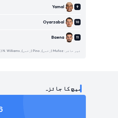
Yamal
Oyarzabal
Baena
غیر حاضر: Muñoz (زخمی), Pino (زخمی), N. Williams (زخمی)
میچ کا جائزہ