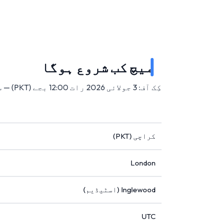
میچ کب شروع ہوگا
کِک آف: 3 جولائی 2026 رات 12:00 بجے (PKT) — سوفائی اسٹیڈیم، انگلووڈ، امریکہ میں۔
کراچی (PKT)
London
Inglewood (اسٹیڈیم)
UTC