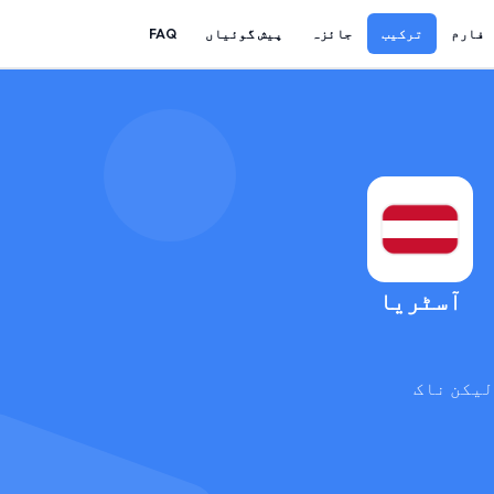
فارم
ترکیب
جائزہ
پیش گوئیاں
FAQ
آسٹریا
لیکن ناک