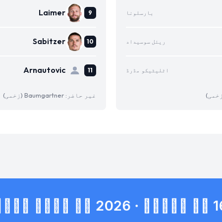
Laimer
بارسلونا
Sabitzer
ریئل سوسیداد
Arnautovic
اٹلیٹیکو مڈرڈ
غیر حاضر: Baumgartner (زخمی)