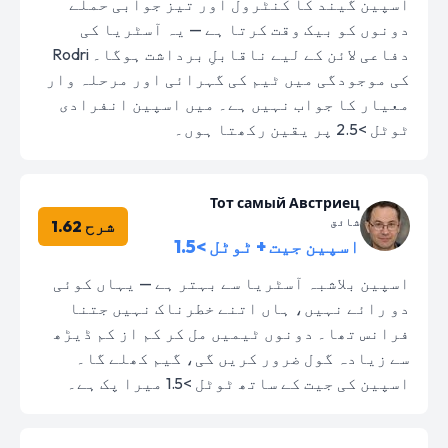
اسپین گیند کا کنٹرول اور تیز جوابی حملے
دونوں کو بیک وقت کرتا ہے — یہ آسٹریا کی
دفاعی لائن کے لیے ناقابلِ برداشت ہوگا۔ Rodri
کی موجودگی میں ٹیم کی گہرائی اور مرحلہ وار
معیار کا جواب نہیں ہے۔ میں اسپین انفرادی
ٹوٹل >2.5 پر یقین رکھتا ہوں۔
Тот самый Австриец
شائق
شرح 1.62
اسپین جیت + ٹوٹل >1.5
اسپین بلاشبہ آسٹریا سے بہتر ہے — یہاں کوئی
دو رائے نہیں، ہاں اتنے خطرناک نہیں جتنا
فرانس تھا۔ دونوں ٹیمیں مل کر کم از کم ڈیڑھ
سے زیادہ گول ضرور کریں گی، گیم کھلے گا۔
اسپین کی جیت کے ساتھ ٹوٹل >1.5 میرا پک ہے۔