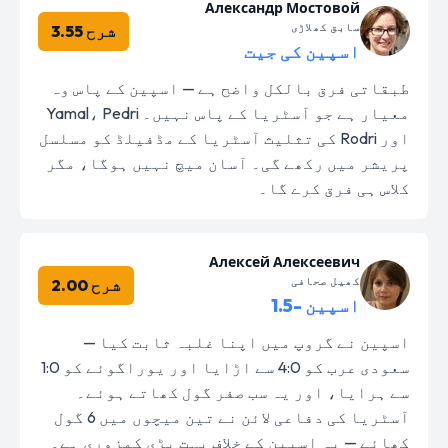
Александр Мостовой
سابق کھلاڑی
شرح 3.55
اسپین کی جیت
طبقاتی فرق بالکل واضح ہے — اسپین کے پاس وہ
معیار ہے جو آسٹریا کے پاس نہیں۔ Yamal، Pedri
اور Rodri کی تثلیث آسٹریا کے مڈفیلڈ کو مسلسل
پریشر میں رکھے گی۔ آسان میچ نہیں ہوگا، مگر
کلاس ہی فرق کرے گا۔
Алексей Алексеевич
کھیل صحافی
شرح 2.00
اسپین -1.5
اسپین نے گروپ میں اپنا غلبہ ثابت کیا —
سعودی عرب کو 4:0 سے اڑایا اور یوراگوئے کو 1:0
سے ہرایا، اور یہ سب صفر گول کھاتے ہوئے۔
آسٹریا کی دفاعی لائن نے تین میچوں میں 6 گول
کھائے — یہ اسپین کے خلاف بہت بڑی کمزوری ہے۔