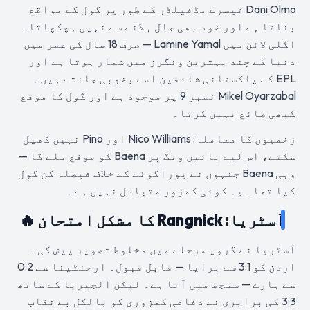
Dani Olmo تیسرے مڈفیلڈر کے طور پر گول کے مواقع
بناتا ہے اور خود بھی جال ہلانے سے نہیں ہچکچاتا۔
اگلی لائن میں Lamine Yamal — صرف 18 سال کی عمر میں
دنیا کے چند بہترین ونگرز میں شمار ہوتا ہے اور
EPL کے پاکستانی شائقین اسے بخوبی جانتے ہیں۔
Mikel Oyarzabal نمبر 9 پر موجود ہے اور گول کا موقع
کبھی ضائع نہیں کرتا۔
زخمیوں کا معاملہ: Nico Williams اور Pino نہیں کھیل
سکتے، اس لیے بائیں ونگ پر Baena کو موقع ملے گا —
وہی Baena جنہوں نے یوراگوئے کے خلاف فیصلہ کن گول
کیا تھا۔ یہ کوئی کمزور متبادل نہیں ہے۔
آسٹریا: Rangnick کا مشکل امتحان 🔥
آسٹریا نے گروپ مرحلے میں مخلوط تصویر پیش کی۔
اردن کو 3:1 سے ہرایا — قابل قبول۔ ارجنٹینا سے 0:2
سے ہارے — سمجھ میں آتا ہے۔ لیکن الجیریا کے ساتھ
3:3 کی برابری نے دفاعی کمزوری کو بالکل بے نقاب