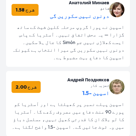
Анатолий Минаев
شائق
شرح 1.58
دونوں نہیں سکوریں گی
اسپین نے پورا گروپ مرحلہ کلین شیٹ کے ساتھ
گزارا — یہ محض اتفاق نہیں۔ آسٹریا کے پاس
ایسے کھلاڑی نہیں جو Simón کا جال ہلا سکیں۔
دونوں نہیں سکوریں گی میرا انتخاب ہے کیونکہ
اسپین کا دفاع بہت مضبوط ہے۔
Андрей Поздняков
تجزیہ کار
شرح 2.00
اسپین -1.5
اسپین پہلے نمبر پر کھیلتا ہے اور آسٹریا کو
پورے 90 منٹ دفاع میں مصروف رکھے گا۔ آسٹریا
کا لو بلاک ان کا قدرتی کھیل نہیں، مسلسل دباؤ
میں وہ ٹوٹ جائیں گے۔ اسپین -1.5 واضح لگتا ہے۔