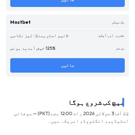
Mostbet
لائیو اسٹریمنگ · تیز نکاسی
125% خوش آمدید بونس
جائیں
میچ کب شروع ہوگا
کِک آف: 3 جولائی 2026 رات 12:00 بجے (PKT) — سوفائی
اسٹیڈیم، انگلووڈ، امریکہ میں۔