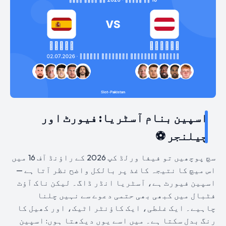
اسپین بنام آسٹریا: فیورٹ اور
چیلنجر ⚽
سچ پوچھیں تو فیفا ورلڈ کپ 2026 کے راؤنڈ آف 16 میں
اس میچ کا نتیجہ کاغذ پر بالکل واضح نظر آتا ہے —
اسپین فیورٹ ہے، آسٹریا انڈر ڈاگ۔ لیکن ناک آؤٹ
فٹبال میں کبھی بھی حتمی دعوے سے نہیں چلنا
چاہیے۔ ایک غلطی، ایک کاؤنٹر اٹیک، اور کھیل کا
رنگ بدل سکتا ہے۔ میں اسے یوں دیکھتا ہوں: اسپین