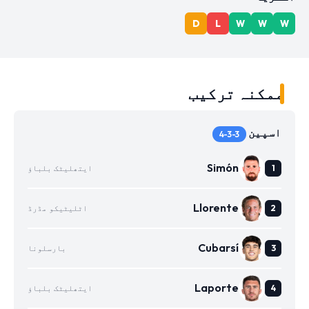
D
L
W
W
W
ممکنہ ترکیب
اسپین
4-3-3
Simón
ایتھلیٹک بلباؤ
Llorente
اٹلیٹیکو مڈرڈ
Cubarsí
بارسلونا
Laporte
ایتھلیٹک بلباؤ