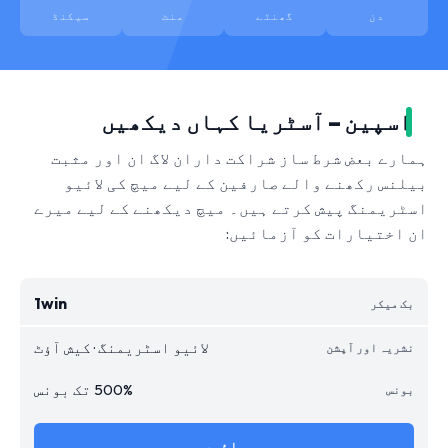
دن
گھنٹے
منٹ
سیکنڈ
اسپین – آسٹریا کہاں دیکھیں
ہمارے بعض شرط ساز شراکت داران لاگ ان اور مثبت
بیلنس رکھنے والے صارفین کے لیے میچ کی لائیو
اسٹریمنگ پیش کرتے ہیں۔ میچ دیکھنے کے لیے میرے
ان اختیارات کو آزمائیں:
1win
لائیو اسٹریمنگ · کیش آؤٹ
500% تک بونس
جائیں