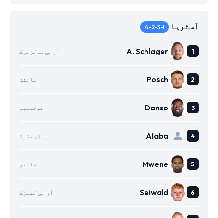
آسٹریا
4-2-3-1
A. Schlager
آر بی سالزبرگ
Posch
مائنز
Danso
ٹوٹنہیم
Alaba
ریئل مڈرڈ
Mwene
مائنز
Seiwald
آر بی لیپزگ