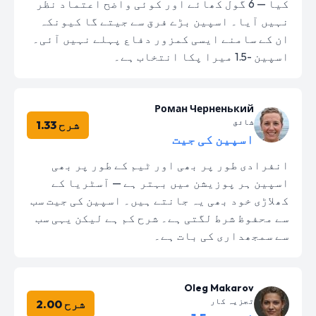
کیا — 6 گول کھائے اور کوئی واضح اعتماد نظر
نہیں آیا۔ اسپین بڑے فرق سے جیتے گا کیونکہ
ان کے سامنے ایسی کمزور دفاع پہلے نہیں آئی۔
اسپین -1.5 میرا پکا انتخاب ہے۔
Роман Черненький
شائق
شرح 1.33
اسپین کی جیت
انفرادی طور پر بھی اور ٹیم کے طور پر بھی
اسپین ہر پوزیشن میں بہتر ہے — آسٹریا کے
کھلاڑی خود بھی یہ جانتے ہیں۔ اسپین کی جیت سب
سے محفوظ شرط لگتی ہے۔ شرح کم ہے لیکن یہی سب
سے سمجھداری کی بات ہے۔
Oleg Makarov
تجزیہ کار
شرح 2.00