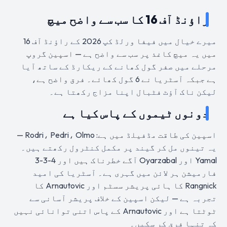
راؤنڈ آف 16 کا سب سے واضح میچ
میرے خیال میں فیفا ورلڈ کپ 2026 کے راؤنڈ آف 16
میں یہ میچ کاغذ پر سب سے واضح ہے — اسپین گروپ
مرحلے میں صفر گول کھانے کے ریکارڈ کے ساتھ آیا
ہے جبکہ آسٹریا نے 6 گول کھائے۔ فرق واضح ہے،
لیکن ناک آؤٹ فٹبال اپنا مزاج رکھتا ہے۔
دونوں ٹیموں کے پاس کیا ہے
اسپین کی طاقت مڈفیلڈ میں ہے: Rodri، Pedri، Olmo —
یہ تینوں مل کر گیند پر مکمل کنٹرول رکھتے ہیں۔
Yamal اور Oyarzabal آگے خطرناک ہیں اور 4-3-3
فارمیشن ہر لائن میں گہری ہے۔ آسٹریا کی امید
Rangnick کا ہائی پریشر سسٹم اور Arnautovic کا
تجربہ ہے — لیکن اسپین کے خلاف پریشر آسانی سے
ٹوٹتا ہے اور Arnautovic کے پاس اتنی توانائی نہیں
کہ تنہا فرق کر سکیں۔