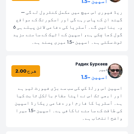
اسپین -1.5
ریڈ فیوری اس میچ میں مکمل کنٹرول لے گی —
گیند ان کے پاس رہے گی اور اسکورنگ کے مواقع
وہ بنائیں گے۔ آسٹریا کی دفاعی لائن پہلے ہی 6
گول کھا چکی ہے، اسپین کے اٹیک کے سامنے مزید
ٹوٹ سکتی ہے۔ اسپین -1.5 میری پسند ہے۔
Радик Буркеев
کیپر
شرح 2.00
اسپین -1.5
اسپین اس ورلڈ کپ کی سب سے بڑی فیورٹ ٹیم ہے
اور ابھی تک اس نے اپنا مقام بالکل ثابت کیا
ہے۔ آسٹریا کا فارم اور دفاعی ریکارڈ اسپین
کی طاقت کے سامنے ناکافی ہے۔ اسپین -1.5 میرا
واضح انتخاب ہے۔