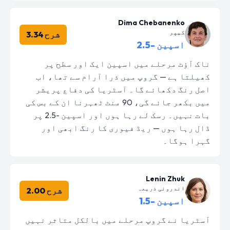
Dima Chebanenko
کیپر
شرح 3.34
اسپین -2.5
ناک آؤٹ مرحلے میں اسپین ایک اور سطح پر
کھیلتا ہے — گروپ میں ذرا آرام سے تھا، اب
اصل رنگ دکھائے گا۔ آسٹریا کی دفاع پریشر
میں بکھر جائے گی، 90 منٹ ٹھہرنا ان کے بس کی
بات نہیں۔ رسک لے رہا ہوں اور اسپین -2.5 پر
ڈال رہا ہوں — ریڈ فیوری کا رنگ ابھی اور
گہرا ہوگا۔
Lenin Zhuk
اندرونی ذریعہ
شرح 2.00
اسپین -1.5
آسٹریا نے گروپ مرحلے میں بالکل متاثر نہیں