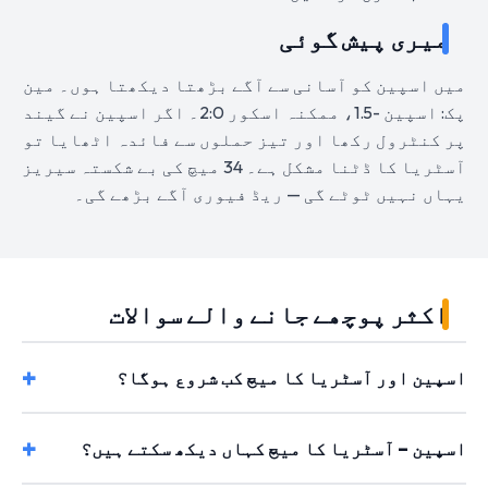
میری پیش گوئی
میں اسپین کو آسانی سے آگے بڑھتا دیکھتا ہوں۔ مین
پک: اسپین -1.5، ممکنہ اسکور 2:0۔ اگر اسپین نے گیند
پر کنٹرول رکھا اور تیز حملوں سے فائدہ اٹھایا تو
آسٹریا کا ڈٹنا مشکل ہے۔ 34 میچ کی بے شکستہ سیریز
یہاں نہیں ٹوٹے گی — ریڈ فیوری آگے بڑھے گی۔
اکثر پوچھے جانے والے سوالات
اسپین اور آسٹریا کا میچ کب شروع ہوگا؟
اسپین – آسٹریا کا میچ کہاں دیکھ سکتے ہیں؟