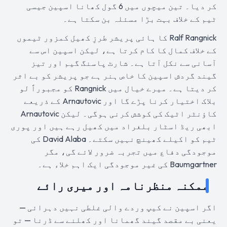
کر دیا۔ تین میچوں میں 6 گول کھانا اسپین جیسی
ٹیم کے خلاف بہت بڑا مسئلہ بن سکتا ہے۔
Ralf Rangnick کا ہائی پریشر طرزِ کھیل کمزور ٹیموں
کے خلاف کمال کا کام کرتا ہے، لیکن اسپین اس سے
آسانی سے نکل آتا ہے۔ شارٹ پاسنگ گیم اور تیز
گیند گردش اسپین کا خاص ہنر ہے جو پریشر کو بے اثر
کر دیتا ہے۔ میرے خیال میں Rangnick کو مجبوراً لو
بلاک اختیار کرنا پڑے گا اور Arnautovic کے ذریعے
کاؤنٹر اٹیک کی کوشش کرنی ہوگی۔ لیکن Arnautovic
ابھی ریڈ اسٹار بلغراد میں کھیل رہے ہیں اور پوری
ٹیم کو اکیلے کھینچ نہیں سکتے۔ David Alaba کی
موجودگی دفاع میں تجربہ ضرور لائے گی، مگر
Baumgartner کی غیر موجودگی ایک اہم خلاء ہے۔
ممکنہ منظرنامہ اور میری رائے
اگر اسپین نے کیپ وردے والی غلطی نہیں دہرائی —
یعنی بے مقصد گیند گھمانا اور کھلنے سے ڈرنا — تو