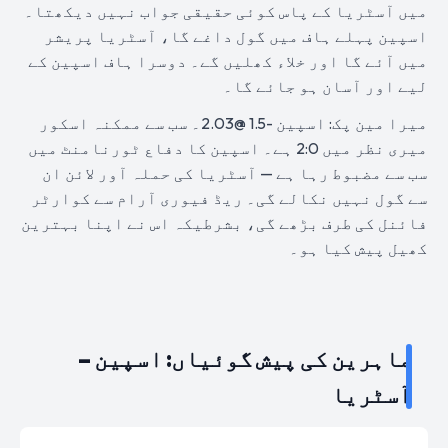
میں آسٹریا کے پاس کوئی حقیقی جواب نہیں دیکھتا۔
اسپین پہلے ہاف میں گول داغے گا، آسٹریا پریشر
میں آئے گا اور خلاء کھلیں گے۔ دوسرا ہاف اسپین کے
لیے اور آسان ہو جائے گا۔
میرا مین پک: اسپین -1.5 @2.03۔ سب سے ممکنہ اسکور
میری نظر میں 2:0 ہے۔ اسپین کا دفاع ٹورنامنٹ میں
سب سے مضبوط رہا ہے — آسٹریا کی حملہ آور لائن ان
سے گول نہیں نکالے گی۔ ریڈ فیوری آرام سے کوارٹر
فائنل کی طرف بڑھے گی، بشرطیکہ اس نے اپنا بہترین
کھیل پیش کیا ہو۔
ماہرین کی پیش گوئیاں: اسپین –
آسٹریا