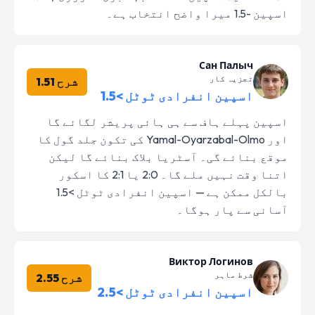
اسپین -1.5 میرا واضح انتخاب ہے۔
Сан Палыч
تجزیہ کار
شرح 1.51
اسپین انفرادی ٹوٹل >1.5
اسپین پہلے ہاف سے ہی ہائی پریشر لگائے گا
اور Yamal-Oyarzabal-Olmo کی تکون جلد گول کا
موقع بنائے گی۔ آسٹریا بلاک بنائے گا لیکن
اتنا وقت نہیں ملے گا۔ 2:0 یا 2:1 کا اسکور
بالکل ممکن ہے — اسپین انفرادی ٹوٹل >1.5
آسانی سے پار ہوگا۔
Виктор Логинов
شرط ماہر
شرح 2.55
اسپین انفرادی ٹوٹل >2.5