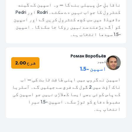
ناقابلِ حل پہیلی بنے گا — وہ اسپین کے گیند
کنٹرول کا جواب نہیں دے سکتے۔ Rodri اور Pedri
مڈفیلڈ میں سب کچھ کنٹرول کریں گے اور اسپین
کو آگے بڑھنے سے نہیں روکا جا سکے گا۔ اسپین
-1.5 سیدھا انتخاب ہے۔
Роман Воробьёв
کیپر
شرح 2.00
اسپین -1.5
اسپین نے گروپ میں اپنی طاقت ثابت کی — اب
ناک آؤٹ میں 2 گول کے فرق سے جیتیں گے۔ آسٹریا
کے پاس کوئی بھی ایسا کھلاڑی نہیں جو اسپین کی
مضبوط دفاع کو توڑ سکے۔ اسپین -1.5 میرا
انتخاب ہے۔