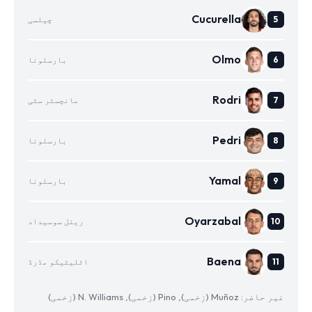
Cucurella
چیلسی
Olmo
بارسلونا
Rodri
مانچسٹر سٹی
Pedri
بارسلونا
Yamal
بارسلونا
Oyarzabal
ریئل سوسیداد
Baena
اٹلیٹیکو مڈرڈ
غیر حاضر: Muñoz (زخمی), Pino (زخمی), N. Williams (زخمی)