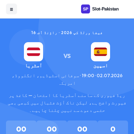
☰
فیفا ورلڈ کپ 2026 · راؤنڈ آف 16
VS
اسپین
آسٹریا
02.07.2026 · 19:00 · سوفائی اسٹیڈیم، انگلووڈ،
امریکہ
ریڈ فیوری کے سامنے آسٹریا کا امتحان — کاغذ پر
فیورٹ واضح ہے، لیکن ناک آؤٹ فٹبال میں کبھی بھی
حتمی دعوے سے نہیں چلنا چاہیے۔
00
00
00
0