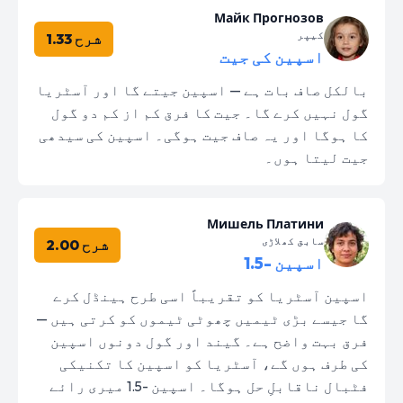
Майк Прогнозов
کیپر
شرح 1.33
اسپین کی جیت
بالکل صاف بات ہے — اسپین جیتے گا اور آسٹریا
گول نہیں کرے گا۔ جیت کا فرق کم از کم دو گول
کا ہوگا اور یہ صاف جیت ہوگی۔ اسپین کی سیدھی
جیت لیتا ہوں۔
Мишель Платини
سابق کھلاڑی
شرح 2.00
اسپین -1.5
اسپین آسٹریا کو تقریباً اسی طرح ہینڈل کرے
گا جیسے بڑی ٹیمیں چھوٹی ٹیموں کو کرتی ہیں —
فرق بہت واضح ہے۔ گیند اور گول دونوں اسپین
کی طرف ہوں گے، آسٹریا کو اسپین کا تکنیکی
فٹبال ناقابلِ حل ہوگا۔ اسپین -1.5 میری رائے