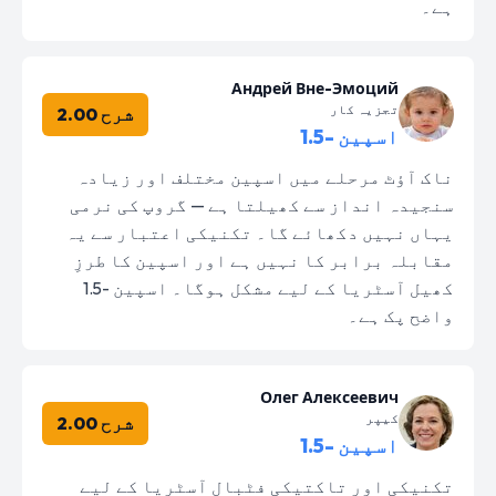
ہے۔
Андрей Вне-Эмоций
تجزیہ کار
شرح 2.00
اسپین -1.5
ناک آؤٹ مرحلے میں اسپین مختلف اور زیادہ
سنجیدہ انداز سے کھیلتا ہے — گروپ کی نرمی
یہاں نہیں دکھائے گا۔ تکنیکی اعتبار سے یہ
مقابلہ برابر کا نہیں ہے اور اسپین کا طرزِ
کھیل آسٹریا کے لیے مشکل ہوگا۔ اسپین -1.5
واضح پک ہے۔
Олег Алексеевич
کیپر
شرح 2.00
اسپین -1.5
تکنیکی اور تاکتیکی فٹبال آسٹریا کے لیے