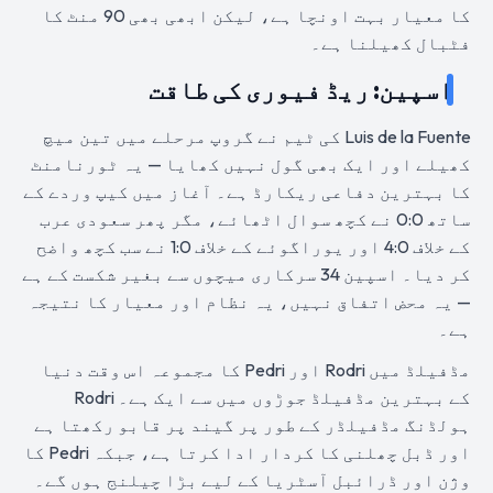
کا معیار بہت اونچا ہے، لیکن ابھی بھی 90 منٹ کا
فٹبال کھیلنا ہے۔
اسپین: ریڈ فیوری کی طاقت
Luis de la Fuente کی ٹیم نے گروپ مرحلے میں تین میچ
کھیلے اور ایک بھی گول نہیں کھایا — یہ ٹورنامنٹ
کا بہترین دفاعی ریکارڈ ہے۔ آغاز میں کیپ وردے کے
ساتھ 0:0 نے کچھ سوال اٹھائے، مگر پھر سعودی عرب
کے خلاف 4:0 اور یوراگوئے کے خلاف 1:0 نے سب کچھ واضح
کر دیا۔ اسپین 34 سرکاری میچوں سے بغیر شکست کے ہے
— یہ محض اتفاق نہیں، یہ نظام اور معیار کا نتیجہ
ہے۔
مڈفیلڈ میں Rodri اور Pedri کا مجموعہ اس وقت دنیا
کے بہترین مڈفیلڈ جوڑوں میں سے ایک ہے۔ Rodri
ہولڈنگ مڈفیلڈر کے طور پر گیند پر قابو رکھتا ہے
اور ڈبل چھلنی کا کردار ادا کرتا ہے، جبکہ Pedri کا
وژن اور ڈرائبل آسٹریا کے لیے بڑا چیلنج ہوں گے۔