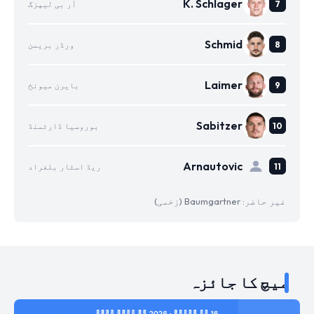
K. Schlager
آر بی لیپزگ
Schmid
ورڈر بریمن
Laimer
بایرن میونخ
Sabitzer
بوروسیا ڈارٹمنڈ
Arnautovic
ریڈ اسٹار بلغراد
غیر حاضر: Baumgartner (زخمی)
میچ کا جائزہ