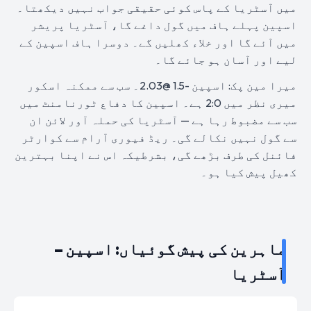
میں آسٹریا کے پاس کوئی حقیقی جواب نہیں دیکھتا۔
اسپین پہلے ہاف میں گول داغے گا، آسٹریا پریشر
میں آئے گا اور خلاء کھلیں گے۔ دوسرا ہاف اسپین کے
لیے اور آسان ہو جائے گا۔
میرا مین پک: اسپین -1.5 @2.03۔ سب سے ممکنہ اسکور
میری نظر میں 2:0 ہے۔ اسپین کا دفاع ٹورنامنٹ میں
سب سے مضبوط رہا ہے — آسٹریا کی حملہ آور لائن ان
سے گول نہیں نکالے گی۔ ریڈ فیوری آرام سے کوارٹر
فائنل کی طرف بڑھے گی، بشرطیکہ اس نے اپنا بہترین
کھیل پیش کیا ہو۔
ماہرین کی پیش گوئیاں: اسپین –
آسٹریا