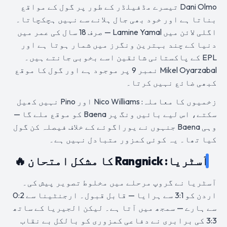
Dani Olmo تیسرے مڈفیلڈر کے طور پر گول کے مواقع
بناتا ہے اور خود بھی جال ہلانے سے نہیں ہچکچاتا۔
اگلی لائن میں Lamine Yamal — صرف 18 سال کی عمر میں
دنیا کے چند بہترین ونگرز میں شمار ہوتا ہے اور
EPL کے پاکستانی شائقین اسے بخوبی جانتے ہیں۔
Mikel Oyarzabal نمبر 9 پر موجود ہے اور گول کا موقع
کبھی ضائع نہیں کرتا۔
زخمیوں کا معاملہ: Nico Williams اور Pino نہیں کھیل
سکتے، اس لیے بائیں ونگ پر Baena کو موقع ملے گا —
وہی Baena جنہوں نے یوراگوئے کے خلاف فیصلہ کن گول
کیا تھا۔ یہ کوئی کمزور متبادل نہیں ہے۔
آسٹریا: Rangnick کا مشکل امتحان 🔥
آسٹریا نے گروپ مرحلے میں مخلوط تصویر پیش کی۔
اردن کو 3:1 سے ہرایا — قابل قبول۔ ارجنٹینا سے 0:2
سے ہارے — سمجھ میں آتا ہے۔ لیکن الجیریا کے ساتھ
3:3 کی برابری نے دفاعی کمزوری کو بالکل بے نقاب