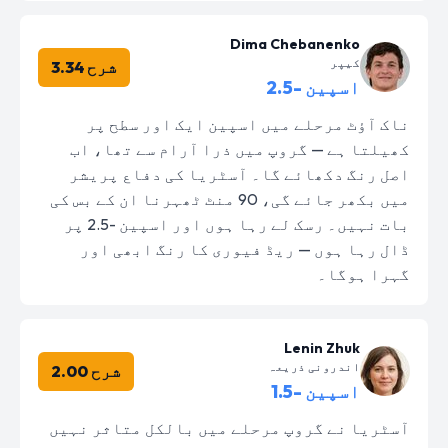
Dima Chebanenko
کیپر
شرح 3.34
اسپین -2.5
ناک آؤٹ مرحلے میں اسپین ایک اور سطح پر
کھیلتا ہے — گروپ میں ذرا آرام سے تھا، اب
اصل رنگ دکھائے گا۔ آسٹریا کی دفاع پریشر
میں بکھر جائے گی، 90 منٹ ٹھہرنا ان کے بس کی
بات نہیں۔ رسک لے رہا ہوں اور اسپین -2.5 پر
ڈال رہا ہوں — ریڈ فیوری کا رنگ ابھی اور
گہرا ہوگا۔
Lenin Zhuk
اندرونی ذریعہ
شرح 2.00
اسپین -1.5
آسٹریا نے گروپ مرحلے میں بالکل متاثر نہیں