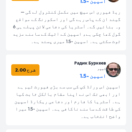
اسپین -1.5
ریڈ فیوری اس میچ میں مکمل کنٹرول لے گی —
گیند ان کے پاس رہے گی اور اسکورنگ کے مواقع
وہ بنائیں گے۔ آسٹریا کی دفاعی لائن پہلے ہی 6
گول کھا چکی ہے، اسپین کے اٹیک کے سامنے مزید
ٹوٹ سکتی ہے۔ اسپین -1.5 میری پسند ہے۔
Радик Буркеев
کیپر
شرح 2.00
اسپین -1.5
اسپین اس ورلڈ کپ کی سب سے بڑی فیورٹ ٹیم ہے
اور ابھی تک اس نے اپنا مقام بالکل ثابت کیا
ہے۔ آسٹریا کا فارم اور دفاعی ریکارڈ اسپین
کی طاقت کے سامنے ناکافی ہے۔ اسپین -1.5 میرا
واضح انتخاب ہے۔