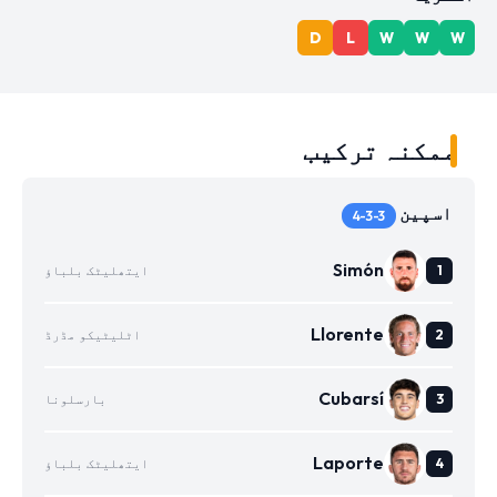
D
L
W
W
W
ممکنہ ترکیب
اسپین
4-3-3
Simón
ایتھلیٹک بلباؤ
Llorente
اٹلیٹیکو مڈرڈ
Cubarsí
بارسلونا
Laporte
ایتھلیٹک بلباؤ