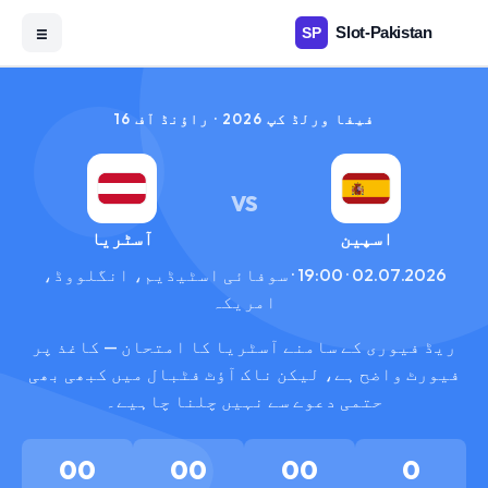
☰
فیفا ورلڈ کپ 2026 · راؤنڈ آف 16
VS
اسپین
آسٹریا
02.07.2026 · 19:00 · سوفائی اسٹیڈیم، انگلووڈ،
امریکہ
ریڈ فیوری کے سامنے آسٹریا کا امتحان — کاغذ پر
فیورٹ واضح ہے، لیکن ناک آؤٹ فٹبال میں کبھی بھی
حتمی دعوے سے نہیں چلنا چاہیے۔
00
00
00
0