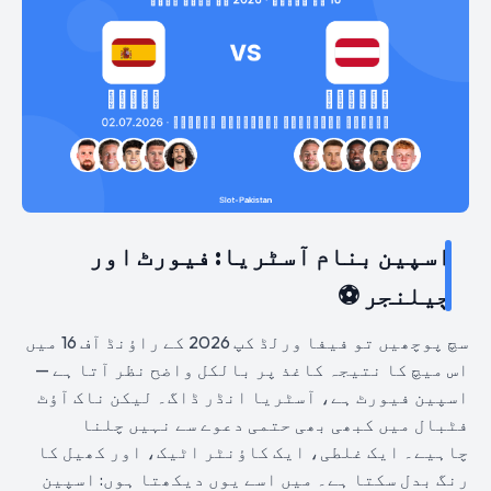
اسپین بنام آسٹریا: فیورٹ اور
چیلنجر ⚽
سچ پوچھیں تو فیفا ورلڈ کپ 2026 کے راؤنڈ آف 16 میں
اس میچ کا نتیجہ کاغذ پر بالکل واضح نظر آتا ہے —
اسپین فیورٹ ہے، آسٹریا انڈر ڈاگ۔ لیکن ناک آؤٹ
فٹبال میں کبھی بھی حتمی دعوے سے نہیں چلنا
چاہیے۔ ایک غلطی، ایک کاؤنٹر اٹیک، اور کھیل کا
رنگ بدل سکتا ہے۔ میں اسے یوں دیکھتا ہوں: اسپین