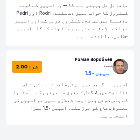
ناقابلِ حل پہیلی بنے گا — وہ اسپین کے گیند
کنٹرول کا جواب نہیں دے سکتے۔ Rodri اور Pedri
مڈفیلڈ میں سب کچھ کنٹرول کریں گے اور اسپین
کو آگے بڑھنے سے نہیں روکا جا سکے گا۔ اسپین
-1.5 سیدھا انتخاب ہے۔
Роман Воробьёв
کیپر
شرح 2.00
اسپین -1.5
اسپین نے گروپ میں اپنی طاقت ثابت کی — اب
ناک آؤٹ میں 2 گول کے فرق سے جیتیں گے۔ آسٹریا
کے پاس کوئی بھی ایسا کھلاڑی نہیں جو اسپین کی
مضبوط دفاع کو توڑ سکے۔ اسپین -1.5 میرا
انتخاب ہے۔