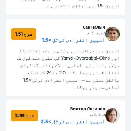
اسپین -1.5 میرا واضح انتخاب ہے۔
Сан Палыч
تجزیہ کار
شرح 1.51
اسپین انفرادی ٹوٹل >1.5
اسپین پہلے ہاف سے ہی ہائی پریشر لگائے گا
اور Yamal-Oyarzabal-Olmo کی تکون جلد گول کا
موقع بنائے گی۔ آسٹریا بلاک بنائے گا لیکن
اتنا وقت نہیں ملے گا۔ 2:0 یا 2:1 کا اسکور
بالکل ممکن ہے — اسپین انفرادی ٹوٹل >1.5
آسانی سے پار ہوگا۔
Виктор Логинов
شرط ماہر
شرح 2.55
اسپین انفرادی ٹوٹل >2.5