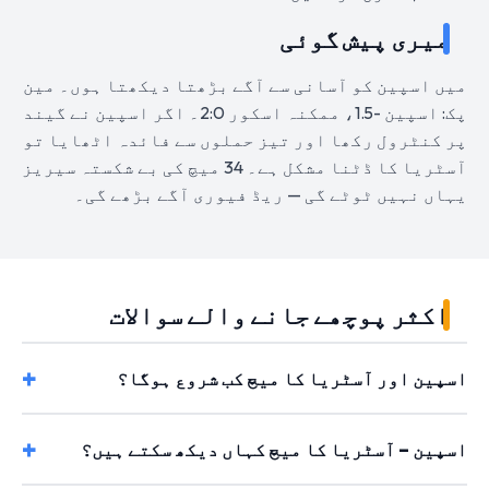
میری پیش گوئی
میں اسپین کو آسانی سے آگے بڑھتا دیکھتا ہوں۔ مین
پک: اسپین -1.5، ممکنہ اسکور 2:0۔ اگر اسپین نے گیند
پر کنٹرول رکھا اور تیز حملوں سے فائدہ اٹھایا تو
آسٹریا کا ڈٹنا مشکل ہے۔ 34 میچ کی بے شکستہ سیریز
یہاں نہیں ٹوٹے گی — ریڈ فیوری آگے بڑھے گی۔
اکثر پوچھے جانے والے سوالات
اسپین اور آسٹریا کا میچ کب شروع ہوگا؟
اسپین – آسٹریا کا میچ کہاں دیکھ سکتے ہیں؟