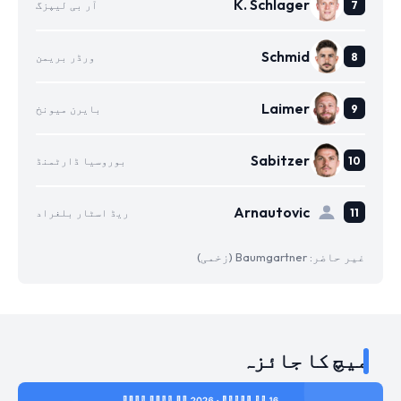
K. Schlager
آر بی لیپزگ
Schmid
ورڈر بریمن
Laimer
بایرن میونخ
Sabitzer
بوروسیا ڈارٹمنڈ
Arnautovic
ریڈ اسٹار بلغراد
غیر حاضر: Baumgartner (زخمی)
میچ کا جائزہ