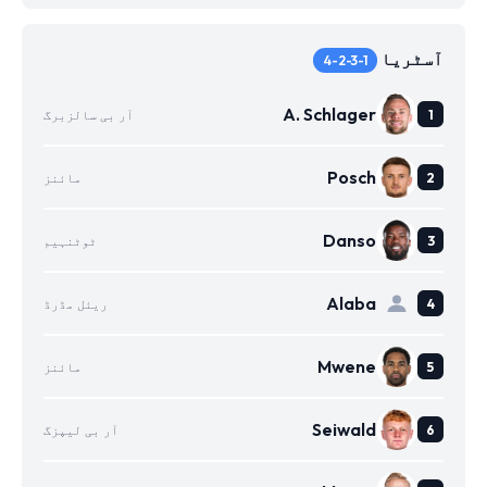
آسٹریا
4-2-3-1
A. Schlager
آر بی سالزبرگ
Posch
مائنز
Danso
ٹوٹنہیم
Alaba
ریئل مڈرڈ
Mwene
مائنز
Seiwald
آر بی لیپزگ