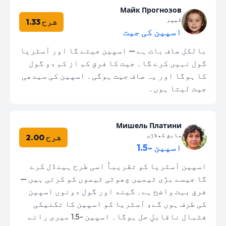
Майк Прогнозов
کیپر
شرح 1.33
اسپین کی جیت
بالکل صاف بات ہے — اسپین جیتے گا اور آسٹریا
گول نہیں کرے گا۔ جیت کا فرق کم از کم دو گول
کا ہوگا اور یہ صاف جیت ہوگی۔ اسپین کی سیدھی
جیت لیتا ہوں۔
Мишель Платини
سابق کھلاڑی
شرح 2.00
اسپین -1.5
اسپین آسٹریا کو تقریباً اسی طرح ہینڈل کرے
گا جیسے بڑی ٹیمیں چھوٹی ٹیموں کو کرتی ہیں —
فرق بہت واضح ہے۔ گیند اور گول دونوں اسپین
کی طرف ہوں گے، آسٹریا کو اسپین کا تکنیکی
فٹبال ناقابلِ حل ہوگا۔ اسپین -1.5 میری رائے