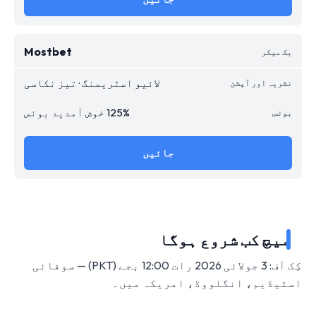
Mostbet
لائیو اسٹریمنگ · تیز نکاسی
125% خوش آمدید بونس
جائیں
میچ کب شروع ہوگا
کِک آف: 3 جولائی 2026 رات 12:00 بجے (PKT) — سوفائی
اسٹیڈیم، انگلووڈ، امریکہ میں۔