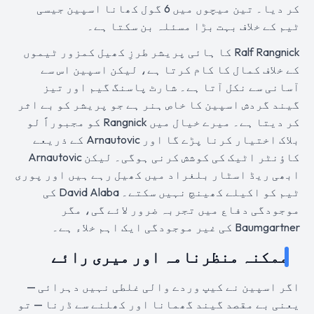
کر دیا۔ تین میچوں میں 6 گول کھانا اسپین جیسی
ٹیم کے خلاف بہت بڑا مسئلہ بن سکتا ہے۔
Ralf Rangnick کا ہائی پریشر طرزِ کھیل کمزور ٹیموں
کے خلاف کمال کا کام کرتا ہے، لیکن اسپین اس سے
آسانی سے نکل آتا ہے۔ شارٹ پاسنگ گیم اور تیز
گیند گردش اسپین کا خاص ہنر ہے جو پریشر کو بے اثر
کر دیتا ہے۔ میرے خیال میں Rangnick کو مجبوراً لو
بلاک اختیار کرنا پڑے گا اور Arnautovic کے ذریعے
کاؤنٹر اٹیک کی کوشش کرنی ہوگی۔ لیکن Arnautovic
ابھی ریڈ اسٹار بلغراد میں کھیل رہے ہیں اور پوری
ٹیم کو اکیلے کھینچ نہیں سکتے۔ David Alaba کی
موجودگی دفاع میں تجربہ ضرور لائے گی، مگر
Baumgartner کی غیر موجودگی ایک اہم خلاء ہے۔
ممکنہ منظرنامہ اور میری رائے
اگر اسپین نے کیپ وردے والی غلطی نہیں دہرائی —
یعنی بے مقصد گیند گھمانا اور کھلنے سے ڈرنا — تو