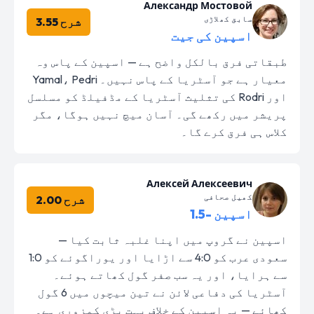
Александр Мостовой
سابق کھلاڑی
شرح 3.55
اسپین کی جیت
طبقاتی فرق بالکل واضح ہے — اسپین کے پاس وہ
معیار ہے جو آسٹریا کے پاس نہیں۔ Yamal، Pedri
اور Rodri کی تثلیث آسٹریا کے مڈفیلڈ کو مسلسل
پریشر میں رکھے گی۔ آسان میچ نہیں ہوگا، مگر
کلاس ہی فرق کرے گا۔
Алексей Алексеевич
کھیل صحافی
شرح 2.00
اسپین -1.5
اسپین نے گروپ میں اپنا غلبہ ثابت کیا —
سعودی عرب کو 4:0 سے اڑایا اور یوراگوئے کو 1:0
سے ہرایا، اور یہ سب صفر گول کھاتے ہوئے۔
آسٹریا کی دفاعی لائن نے تین میچوں میں 6 گول
کھائے — یہ اسپین کے خلاف بہت بڑی کمزوری ہے۔