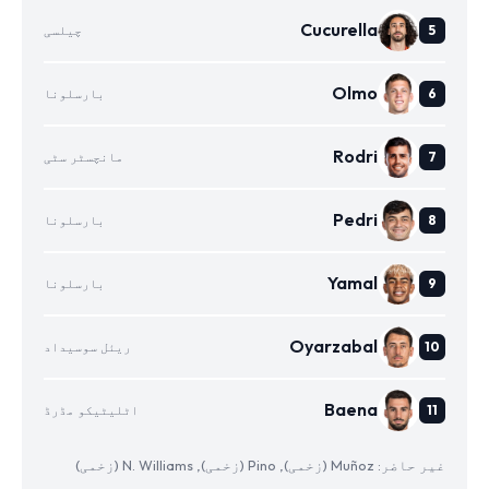
Cucurella
چیلسی
Olmo
بارسلونا
Rodri
مانچسٹر سٹی
Pedri
بارسلونا
Yamal
بارسلونا
Oyarzabal
ریئل سوسیداد
Baena
اٹلیٹیکو مڈرڈ
غیر حاضر: Muñoz (زخمی), Pino (زخمی), N. Williams (زخمی)