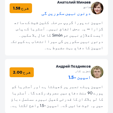
Анатолий Минаев
شائق
شرح 1.58
دونوں نہیں سکوریں گی
اسپین نے پورا گروپ مرحلہ کلین شیٹ کے ساتھ
گزارا — یہ محض اتفاق نہیں۔ آسٹریا کے پاس
ایسے کھلاڑی نہیں جو Simón کا جال ہلا سکیں۔
دونوں نہیں سکوریں گی میرا انتخاب ہے کیونکہ
اسپین کا دفاع بہت مضبوط ہے۔
Андрей Поздняков
تجزیہ کار
شرح 2.00
اسپین -1.5
اسپین پہلے نمبر پر کھیلتا ہے اور آسٹریا کو
پورے 90 منٹ دفاع میں مصروف رکھے گا۔ آسٹریا
کا لو بلاک ان کا قدرتی کھیل نہیں، مسلسل دباؤ
میں وہ ٹوٹ جائیں گے۔ اسپین -1.5 واضح لگتا ہے۔