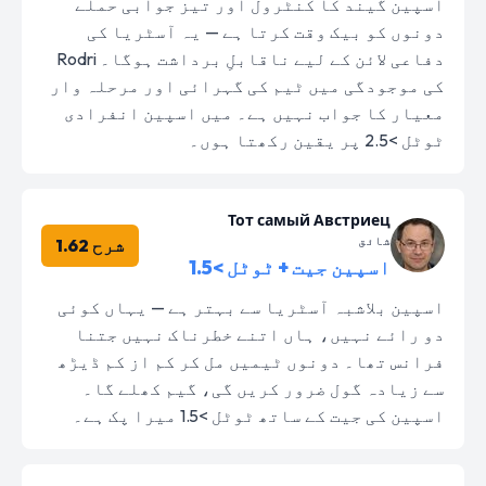
اسپین گیند کا کنٹرول اور تیز جوابی حملے
دونوں کو بیک وقت کرتا ہے — یہ آسٹریا کی
دفاعی لائن کے لیے ناقابلِ برداشت ہوگا۔ Rodri
کی موجودگی میں ٹیم کی گہرائی اور مرحلہ وار
معیار کا جواب نہیں ہے۔ میں اسپین انفرادی
ٹوٹل >2.5 پر یقین رکھتا ہوں۔
Тот самый Австриец
شائق
شرح 1.62
اسپین جیت + ٹوٹل >1.5
اسپین بلاشبہ آسٹریا سے بہتر ہے — یہاں کوئی
دو رائے نہیں، ہاں اتنے خطرناک نہیں جتنا
فرانس تھا۔ دونوں ٹیمیں مل کر کم از کم ڈیڑھ
سے زیادہ گول ضرور کریں گی، گیم کھلے گا۔
اسپین کی جیت کے ساتھ ٹوٹل >1.5 میرا پک ہے۔