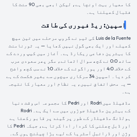
کا معیار بہت اونچا ہے، لیکن ابھی بھی 90 منٹ کا
فٹبال کھیلنا ہے۔
اسپین: ریڈ فیوری کی طاقت
Luis de la Fuente کی ٹیم نے گروپ مرحلے میں تین میچ
کھیلے اور ایک بھی گول نہیں کھایا — یہ ٹورنامنٹ
کا بہترین دفاعی ریکارڈ ہے۔ آغاز میں کیپ وردے کے
ساتھ 0:0 نے کچھ سوال اٹھائے، مگر پھر سعودی عرب
کے خلاف 4:0 اور یوراگوئے کے خلاف 1:0 نے سب کچھ واضح
کر دیا۔ اسپین 34 سرکاری میچوں سے بغیر شکست کے ہے
— یہ محض اتفاق نہیں، یہ نظام اور معیار کا نتیجہ
ہے۔
مڈفیلڈ میں Rodri اور Pedri کا مجموعہ اس وقت دنیا
کے بہترین مڈفیلڈ جوڑوں میں سے ایک ہے۔ Rodri
ہولڈنگ مڈفیلڈر کے طور پر گیند پر قابو رکھتا ہے
اور ڈبل چھلنی کا کردار ادا کرتا ہے، جبکہ Pedri کا
وژن اور ڈرائبل آسٹریا کے لیے بڑا چیلنج ہوں گے۔