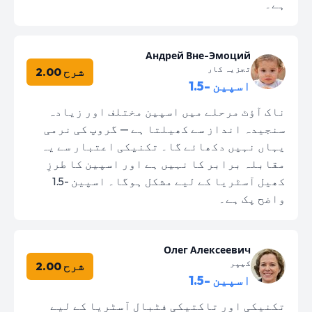
ہے۔
Андрей Вне-Эмоций
تجزیہ کار
شرح 2.00
اسپین -1.5
ناک آؤٹ مرحلے میں اسپین مختلف اور زیادہ
سنجیدہ انداز سے کھیلتا ہے — گروپ کی نرمی
یہاں نہیں دکھائے گا۔ تکنیکی اعتبار سے یہ
مقابلہ برابر کا نہیں ہے اور اسپین کا طرزِ
کھیل آسٹریا کے لیے مشکل ہوگا۔ اسپین -1.5
واضح پک ہے۔
Олег Алексеевич
کیپر
شرح 2.00
اسپین -1.5
تکنیکی اور تاکتیکی فٹبال آسٹریا کے لیے