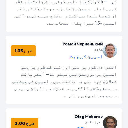
کیا — 6 گول کھائے اور کوئی واضح اعتماد نظر
نہیں آیا۔ اسپین بڑے فرق سے جیتے گا کیونکہ
ان کے سامنے ایسی کمزور دفاع پہلے نہیں آئی۔
اسپین -1.5 میرا پکا انتخاب ہے۔
Роман Черненький
شائق
شرح 1.33
اسپین کی جیت
انفرادی طور پر بھی اور ٹیم کے طور پر بھی
اسپین ہر پوزیشن میں بہتر ہے — آسٹریا کے
کھلاڑی خود بھی یہ جانتے ہیں۔ اسپین کی جیت سب
سے محفوظ شرط لگتی ہے۔ شرح کم ہے لیکن یہی سب
سے سمجھداری کی بات ہے۔
Oleg Makarov
تجزیہ کار
شرح 2.00