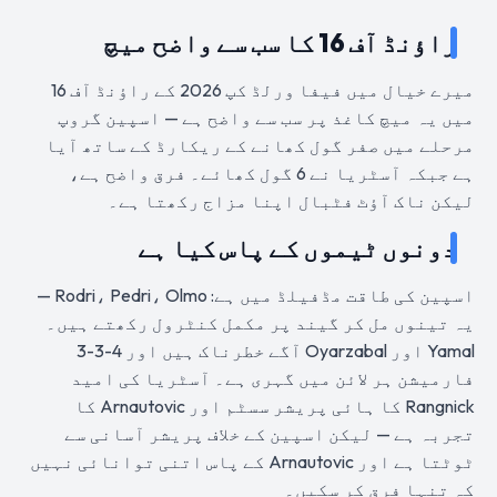
راؤنڈ آف 16 کا سب سے واضح میچ
میرے خیال میں فیفا ورلڈ کپ 2026 کے راؤنڈ آف 16
میں یہ میچ کاغذ پر سب سے واضح ہے — اسپین گروپ
مرحلے میں صفر گول کھانے کے ریکارڈ کے ساتھ آیا
ہے جبکہ آسٹریا نے 6 گول کھائے۔ فرق واضح ہے،
لیکن ناک آؤٹ فٹبال اپنا مزاج رکھتا ہے۔
دونوں ٹیموں کے پاس کیا ہے
اسپین کی طاقت مڈفیلڈ میں ہے: Rodri، Pedri، Olmo —
یہ تینوں مل کر گیند پر مکمل کنٹرول رکھتے ہیں۔
Yamal اور Oyarzabal آگے خطرناک ہیں اور 4-3-3
فارمیشن ہر لائن میں گہری ہے۔ آسٹریا کی امید
Rangnick کا ہائی پریشر سسٹم اور Arnautovic کا
تجربہ ہے — لیکن اسپین کے خلاف پریشر آسانی سے
ٹوٹتا ہے اور Arnautovic کے پاس اتنی توانائی نہیں
کہ تنہا فرق کر سکیں۔