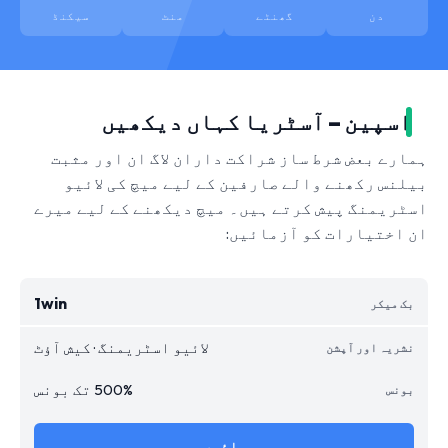
دن
گھنٹے
منٹ
سیکنڈ
اسپین – آسٹریا کہاں دیکھیں
ہمارے بعض شرط ساز شراکت داران لاگ ان اور مثبت
بیلنس رکھنے والے صارفین کے لیے میچ کی لائیو
اسٹریمنگ پیش کرتے ہیں۔ میچ دیکھنے کے لیے میرے
ان اختیارات کو آزمائیں:
1win
لائیو اسٹریمنگ · کیش آؤٹ
500% تک بونس
جائیں