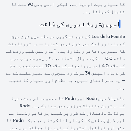
کا معیار بہت اونچا ہے، لیکن ابھی بھی 90 منٹ کا
فٹبال کھیلنا ہے۔
اسپین: ریڈ فیوری کی طاقت
Luis de la Fuente کی ٹیم نے گروپ مرحلے میں تین میچ
کھیلے اور ایک بھی گول نہیں کھایا — یہ ٹورنامنٹ
کا بہترین دفاعی ریکارڈ ہے۔ آغاز میں کیپ وردے کے
ساتھ 0:0 نے کچھ سوال اٹھائے، مگر پھر سعودی عرب
کے خلاف 4:0 اور یوراگوئے کے خلاف 1:0 نے سب کچھ واضح
کر دیا۔ اسپین 34 سرکاری میچوں سے بغیر شکست کے ہے
— یہ محض اتفاق نہیں، یہ نظام اور معیار کا نتیجہ
ہے۔
مڈفیلڈ میں Rodri اور Pedri کا مجموعہ اس وقت دنیا
کے بہترین مڈفیلڈ جوڑوں میں سے ایک ہے۔ Rodri
ہولڈنگ مڈفیلڈر کے طور پر گیند پر قابو رکھتا ہے
اور ڈبل چھلنی کا کردار ادا کرتا ہے، جبکہ Pedri کا
وژن اور ڈرائبل آسٹریا کے لیے بڑا چیلنج ہوں گے۔