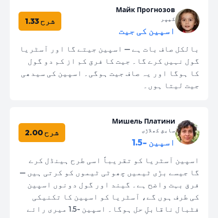
Майк Прогнозов
کیپر
شرح 1.33
اسپین کی جیت
بالکل صاف بات ہے — اسپین جیتے گا اور آسٹریا
گول نہیں کرے گا۔ جیت کا فرق کم از کم دو گول
کا ہوگا اور یہ صاف جیت ہوگی۔ اسپین کی سیدھی
جیت لیتا ہوں۔
Мишель Платини
سابق کھلاڑی
شرح 2.00
اسپین -1.5
اسپین آسٹریا کو تقریباً اسی طرح ہینڈل کرے
گا جیسے بڑی ٹیمیں چھوٹی ٹیموں کو کرتی ہیں —
فرق بہت واضح ہے۔ گیند اور گول دونوں اسپین
کی طرف ہوں گے، آسٹریا کو اسپین کا تکنیکی
فٹبال ناقابلِ حل ہوگا۔ اسپین -1.5 میری رائے