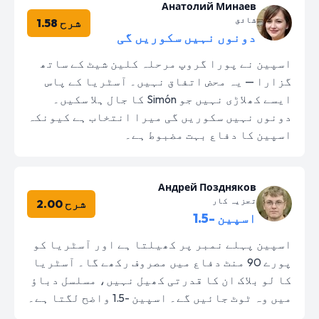
Анатолий Минаев
شائق
شرح 1.58
دونوں نہیں سکوریں گی
اسپین نے پورا گروپ مرحلہ کلین شیٹ کے ساتھ
گزارا — یہ محض اتفاق نہیں۔ آسٹریا کے پاس
ایسے کھلاڑی نہیں جو Simón کا جال ہلا سکیں۔
دونوں نہیں سکوریں گی میرا انتخاب ہے کیونکہ
اسپین کا دفاع بہت مضبوط ہے۔
Андрей Поздняков
تجزیہ کار
شرح 2.00
اسپین -1.5
اسپین پہلے نمبر پر کھیلتا ہے اور آسٹریا کو
پورے 90 منٹ دفاع میں مصروف رکھے گا۔ آسٹریا
کا لو بلاک ان کا قدرتی کھیل نہیں، مسلسل دباؤ
میں وہ ٹوٹ جائیں گے۔ اسپین -1.5 واضح لگتا ہے۔