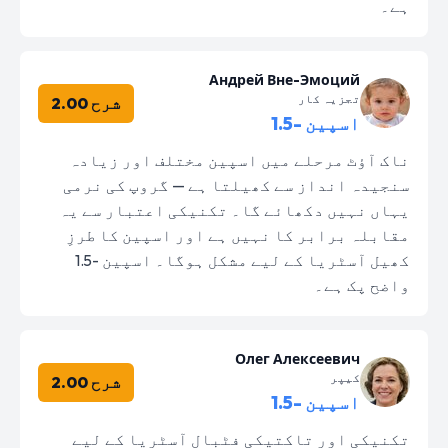
ہے۔
Андрей Вне-Эмоций
تجزیہ کار
شرح 2.00
اسپین -1.5
ناک آؤٹ مرحلے میں اسپین مختلف اور زیادہ
سنجیدہ انداز سے کھیلتا ہے — گروپ کی نرمی
یہاں نہیں دکھائے گا۔ تکنیکی اعتبار سے یہ
مقابلہ برابر کا نہیں ہے اور اسپین کا طرزِ
کھیل آسٹریا کے لیے مشکل ہوگا۔ اسپین -1.5
واضح پک ہے۔
Олег Алексеевич
کیپر
شرح 2.00
اسپین -1.5
تکنیکی اور تاکتیکی فٹبال آسٹریا کے لیے