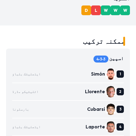
D
L
W
W
W
ممکنہ ترکیب
اسپین
4-3-3
Simón
ایتھلیٹک بلباؤ
Llorente
اٹلیٹیکو مڈرڈ
Cubarsí
بارسلونا
Laporte
ایتھلیٹک بلباؤ