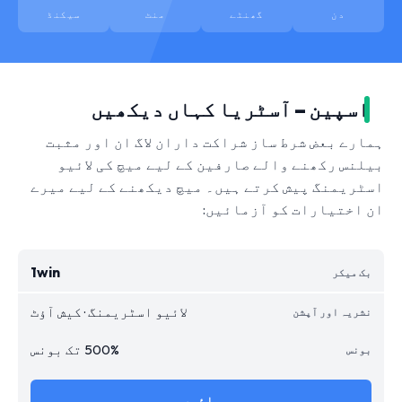
دن
گھنٹے
منٹ
سیکنڈ
اسپین – آسٹریا کہاں دیکھیں
ہمارے بعض شرط ساز شراکت داران لاگ ان اور مثبت
بیلنس رکھنے والے صارفین کے لیے میچ کی لائیو
اسٹریمنگ پیش کرتے ہیں۔ میچ دیکھنے کے لیے میرے
ان اختیارات کو آزمائیں:
1win
لائیو اسٹریمنگ · کیش آؤٹ
500% تک بونس
جائیں