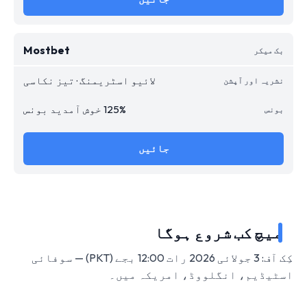
Mostbet
لائیو اسٹریمنگ · تیز نکاسی
125% خوش آمدید بونس
جائیں
میچ کب شروع ہوگا
کِک آف: 3 جولائی 2026 رات 12:00 بجے (PKT) — سوفائی
اسٹیڈیم، انگلووڈ، امریکہ میں۔