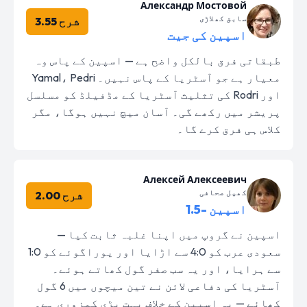
Александр Мостовой
سابق کھلاڑی
شرح 3.55
اسپین کی جیت
طبقاتی فرق بالکل واضح ہے — اسپین کے پاس وہ
معیار ہے جو آسٹریا کے پاس نہیں۔ Yamal، Pedri
اور Rodri کی تثلیث آسٹریا کے مڈفیلڈ کو مسلسل
پریشر میں رکھے گی۔ آسان میچ نہیں ہوگا، مگر
کلاس ہی فرق کرے گا۔
Алексей Алексеевич
کھیل صحافی
شرح 2.00
اسپین -1.5
اسپین نے گروپ میں اپنا غلبہ ثابت کیا —
سعودی عرب کو 4:0 سے اڑایا اور یوراگوئے کو 1:0
سے ہرایا، اور یہ سب صفر گول کھاتے ہوئے۔
آسٹریا کی دفاعی لائن نے تین میچوں میں 6 گول
کھائے — یہ اسپین کے خلاف بہت بڑی کمزوری ہے۔