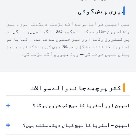
میری پیش گوئی
میں اسپین کو آسانی سے آگے بڑھتا دیکھتا ہوں۔ مین
پک: اسپین -1.5، ممکنہ اسکور 2:0۔ اگر اسپین نے گیند
پر کنٹرول رکھا اور تیز حملوں سے فائدہ اٹھایا تو
آسٹریا کا ڈٹنا مشکل ہے۔ 34 میچ کی بے شکستہ سیریز
یہاں نہیں ٹوٹے گی — ریڈ فیوری آگے بڑھے گی۔
اکثر پوچھے جانے والے سوالات
اسپین اور آسٹریا کا میچ کب شروع ہوگا؟
اسپین – آسٹریا کا میچ کہاں دیکھ سکتے ہیں؟