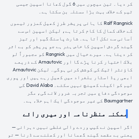
کر دیا۔ تین میچوں میں 6 گول کھانا اسپین جیسی
ٹیم کے خلاف بہت بڑا مسئلہ بن سکتا ہے۔
Ralf Rangnick کا ہائی پریشر طرزِ کھیل کمزور ٹیموں
کے خلاف کمال کا کام کرتا ہے، لیکن اسپین اس سے
آسانی سے نکل آتا ہے۔ شارٹ پاسنگ گیم اور تیز
گیند گردش اسپین کا خاص ہنر ہے جو پریشر کو بے اثر
کر دیتا ہے۔ میرے خیال میں Rangnick کو مجبوراً لو
بلاک اختیار کرنا پڑے گا اور Arnautovic کے ذریعے
کاؤنٹر اٹیک کی کوشش کرنی ہوگی۔ لیکن Arnautovic
ابھی ریڈ اسٹار بلغراد میں کھیل رہے ہیں اور پوری
ٹیم کو اکیلے کھینچ نہیں سکتے۔ David Alaba کی
موجودگی دفاع میں تجربہ ضرور لائے گی، مگر
Baumgartner کی غیر موجودگی ایک اہم خلاء ہے۔
ممکنہ منظرنامہ اور میری رائے
اگر اسپین نے کیپ وردے والی غلطی نہیں دہرائی —
یعنی بے مقصد گیند گھمانا اور کھلنے سے ڈرنا — تو