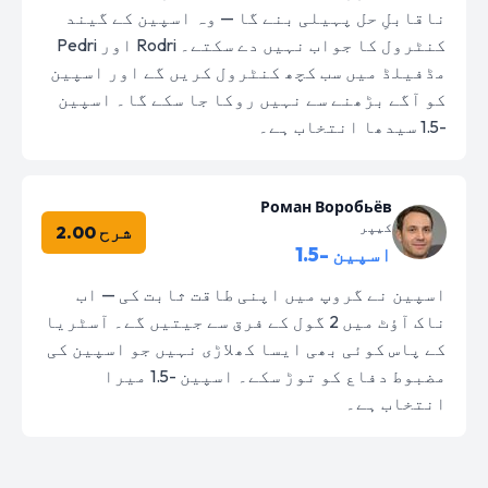
ناقابلِ حل پہیلی بنے گا — وہ اسپین کے گیند
کنٹرول کا جواب نہیں دے سکتے۔ Rodri اور Pedri
مڈفیلڈ میں سب کچھ کنٹرول کریں گے اور اسپین
کو آگے بڑھنے سے نہیں روکا جا سکے گا۔ اسپین
-1.5 سیدھا انتخاب ہے۔
Роман Воробьёв
کیپر
شرح 2.00
اسپین -1.5
اسپین نے گروپ میں اپنی طاقت ثابت کی — اب
ناک آؤٹ میں 2 گول کے فرق سے جیتیں گے۔ آسٹریا
کے پاس کوئی بھی ایسا کھلاڑی نہیں جو اسپین کی
مضبوط دفاع کو توڑ سکے۔ اسپین -1.5 میرا
انتخاب ہے۔