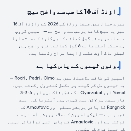
راؤنڈ آف 16 کا سب سے واضح میچ
میرے خیال میں فیفا ورلڈ کپ 2026 کے راؤنڈ آف 16
میں یہ میچ کاغذ پر سب سے واضح ہے — اسپین گروپ
مرحلے میں صفر گول کھانے کے ریکارڈ کے ساتھ آیا
ہے جبکہ آسٹریا نے 6 گول کھائے۔ فرق واضح ہے،
لیکن ناک آؤٹ فٹبال اپنا مزاج رکھتا ہے۔
دونوں ٹیموں کے پاس کیا ہے
اسپین کی طاقت مڈفیلڈ میں ہے: Rodri، Pedri، Olmo —
یہ تینوں مل کر گیند پر مکمل کنٹرول رکھتے ہیں۔
Yamal اور Oyarzabal آگے خطرناک ہیں اور 4-3-3
فارمیشن ہر لائن میں گہری ہے۔ آسٹریا کی امید
Rangnick کا ہائی پریشر سسٹم اور Arnautovic کا
تجربہ ہے — لیکن اسپین کے خلاف پریشر آسانی سے
ٹوٹتا ہے اور Arnautovic کے پاس اتنی توانائی نہیں
کہ تنہا فرق کر سکیں۔