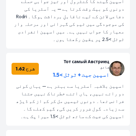
اسپین گیند کا کنٹرول اور تیز جوابی حملے
دونوں کو بیک وقت کرتا ہے — یہ آسٹریا کی
دفاعی لائن کے لیے ناقابلِ برداشت ہوگا۔ Rodri
کی موجودگی میں ٹیم کی گہرائی اور مرحلہ وار
معیار کا جواب نہیں ہے۔ میں اسپین انفرادی
ٹوٹل >2.5 پر یقین رکھتا ہوں۔
Тот самый Австриец
شائق
شرح 1.62
اسپین جیت + ٹوٹل >1.5
اسپین بلاشبہ آسٹریا سے بہتر ہے — یہاں کوئی
دو رائے نہیں، ہاں اتنے خطرناک نہیں جتنا
فرانس تھا۔ دونوں ٹیمیں مل کر کم از کم ڈیڑھ
سے زیادہ گول ضرور کریں گی، گیم کھلے گا۔
اسپین کی جیت کے ساتھ ٹوٹل >1.5 میرا پک ہے۔