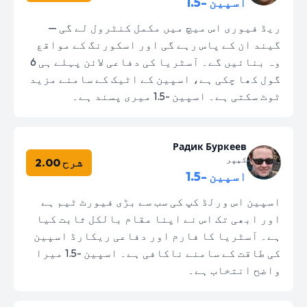
اسپین -1.5
ریڈ فیوری اس میچ میں مکمل کنٹرول لے گی —
گیند ان کے پاس رہے گی اور اسکورنگ کے مواقع
وہ بنائیں گے۔ آسٹریا کی دفاعی لائن پہلے ہی 6
گول کھا چکی ہے، اسپین کے اٹیک کے سامنے مزید
ٹوٹ سکتی ہے۔ اسپین -1.5 میری پسند ہے۔
Радик Буркеев
کیپر
شرح 2.00
اسپین -1.5
اسپین اس ورلڈ کپ کی سب سے بڑی فیورٹ ٹیم ہے
اور ابھی تک اس نے اپنا مقام بالکل ثابت کیا
ہے۔ آسٹریا کا فارم اور دفاعی ریکارڈ اسپین
کی طاقت کے سامنے ناکافی ہے۔ اسپین -1.5 میرا
واضح انتخاب ہے۔