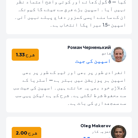
کیا — 6 گول کھائے اور کوئی واضح اعتماد نظر
نہیں آیا۔ اسپین بڑے فرق سے جیتے گا کیونکہ
ان کے سامنے ایسی کمزور دفاع پہلے نہیں آئی۔
اسپین -1.5 میرا پکا انتخاب ہے۔
Роман Черненький
شائق
شرح 1.33
اسپین کی جیت
انفرادی طور پر بھی اور ٹیم کے طور پر بھی
اسپین ہر پوزیشن میں بہتر ہے — آسٹریا کے
کھلاڑی خود بھی یہ جانتے ہیں۔ اسپین کی جیت سب
سے محفوظ شرط لگتی ہے۔ شرح کم ہے لیکن یہی سب
سے سمجھداری کی بات ہے۔
Oleg Makarov
تجزیہ کار
شرح 2.00