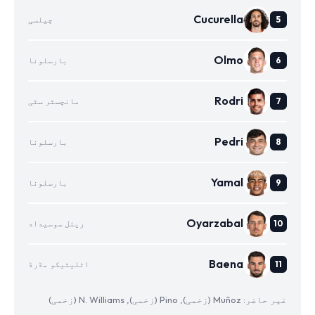
Cucurella
چیلسی
Olmo
بارسلونا
Rodri
مانچسٹر سٹی
Pedri
بارسلونا
Yamal
بارسلونا
Oyarzabal
ریئل سوسیداد
Baena
اٹلیٹیکو مڈرڈ
غیر حاضر: Muñoz (زخمی), Pino (زخمی), N. Williams (زخمی)