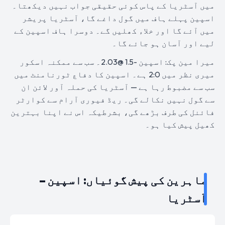
میں آسٹریا کے پاس کوئی حقیقی جواب نہیں دیکھتا۔
اسپین پہلے ہاف میں گول داغے گا، آسٹریا پریشر
میں آئے گا اور خلاء کھلیں گے۔ دوسرا ہاف اسپین کے
لیے اور آسان ہو جائے گا۔
میرا مین پک: اسپین -1.5 @2.03۔ سب سے ممکنہ اسکور
میری نظر میں 2:0 ہے۔ اسپین کا دفاع ٹورنامنٹ میں
سب سے مضبوط رہا ہے — آسٹریا کی حملہ آور لائن ان
سے گول نہیں نکالے گی۔ ریڈ فیوری آرام سے کوارٹر
فائنل کی طرف بڑھے گی، بشرطیکہ اس نے اپنا بہترین
کھیل پیش کیا ہو۔
ماہرین کی پیش گوئیاں: اسپین –
آسٹریا