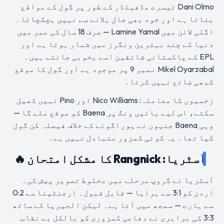
Dani Olmo تیسرے مڈفیلڈر کے طور پر گول کے مواقع
بناتا ہے اور خود بھی جال ہلانے سے نہیں ہچکچاتا۔
اگلی لائن میں Lamine Yamal — صرف 18 سال کی عمر میں
دنیا کے چند بہترین ونگرز میں شمار ہوتا ہے اور
EPL کے پاکستانی شائقین اسے بخوبی جانتے ہیں۔
Mikel Oyarzabal نمبر 9 پر موجود ہے اور گول کا موقع
کبھی ضائع نہیں کرتا۔
زخمیوں کا معاملہ: Nico Williams اور Pino نہیں کھیل
سکتے، اس لیے بائیں ونگ پر Baena کو موقع ملے گا —
وہی Baena جنہوں نے یوراگوئے کے خلاف فیصلہ کن گول
کیا تھا۔ یہ کوئی کمزور متبادل نہیں ہے۔
آسٹریا: Rangnick کا مشکل امتحان 🔥
آسٹریا نے گروپ مرحلے میں مخلوط تصویر پیش کی۔
اردن کو 3:1 سے ہرایا — قابل قبول۔ ارجنٹینا سے 0:2
سے ہارے — سمجھ میں آتا ہے۔ لیکن الجیریا کے ساتھ
3:3 کی برابری نے دفاعی کمزوری کو بالکل بے نقاب