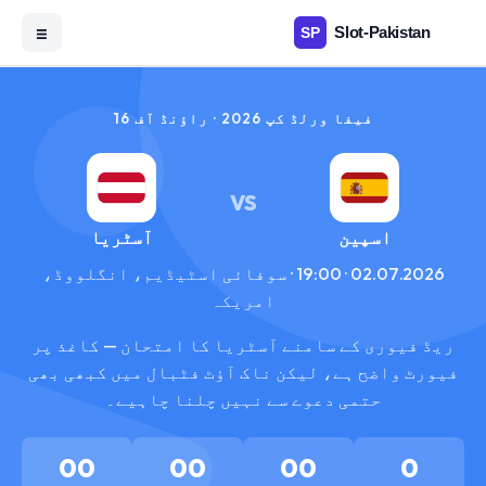
☰
فیفا ورلڈ کپ 2026 · راؤنڈ آف 16
VS
اسپین
آسٹریا
02.07.2026 · 19:00 · سوفائی اسٹیڈیم، انگلووڈ،
امریکہ
ریڈ فیوری کے سامنے آسٹریا کا امتحان — کاغذ پر
فیورٹ واضح ہے، لیکن ناک آؤٹ فٹبال میں کبھی بھی
حتمی دعوے سے نہیں چلنا چاہیے۔
00
00
00
0