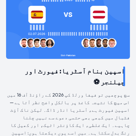
اسپین بنام آسٹریا: فیورٹ اور
چیلنجر ⚽
سچ پوچھیں تو فیفا ورلڈ کپ 2026 کے راؤنڈ آف 16 میں
اس میچ کا نتیجہ کاغذ پر بالکل واضح نظر آتا ہے —
اسپین فیورٹ ہے، آسٹریا انڈر ڈاگ۔ لیکن ناک آؤٹ
فٹبال میں کبھی بھی حتمی دعوے سے نہیں چلنا
چاہیے۔ ایک غلطی، ایک کاؤنٹر اٹیک، اور کھیل کا
رنگ بدل سکتا ہے۔ میں اسے یوں دیکھتا ہوں: اسپین