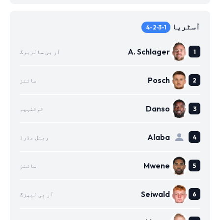
آسٹریا
4-2-3-1
A. Schlager
آر بی سالزبرگ
Posch
مائنز
Danso
ٹوٹنہیم
Alaba
ریئل مڈرڈ
Mwene
مائنز
Seiwald
آر بی لیپزگ