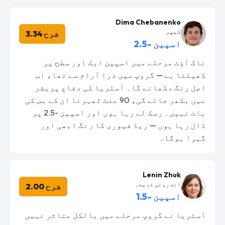
Dima Chebanenko
کیپر
شرح 3.34
اسپین -2.5
ناک آؤٹ مرحلے میں اسپین ایک اور سطح پر
کھیلتا ہے — گروپ میں ذرا آرام سے تھا، اب
اصل رنگ دکھائے گا۔ آسٹریا کی دفاع پریشر
میں بکھر جائے گی، 90 منٹ ٹھہرنا ان کے بس کی
بات نہیں۔ رسک لے رہا ہوں اور اسپین -2.5 پر
ڈال رہا ہوں — ریڈ فیوری کا رنگ ابھی اور
گہرا ہوگا۔
Lenin Zhuk
اندرونی ذریعہ
شرح 2.00
اسپین -1.5
آسٹریا نے گروپ مرحلے میں بالکل متاثر نہیں