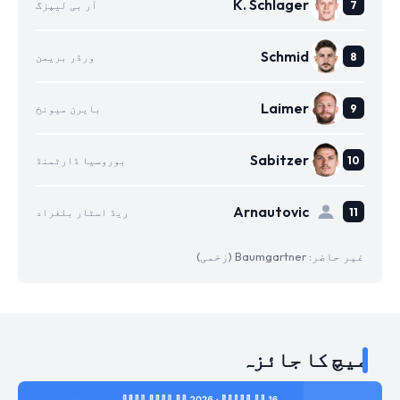
K. Schlager
آر بی لیپزگ
Schmid
ورڈر بریمن
Laimer
بایرن میونخ
Sabitzer
بوروسیا ڈارٹمنڈ
Arnautovic
ریڈ اسٹار بلغراد
غیر حاضر: Baumgartner (زخمی)
میچ کا جائزہ