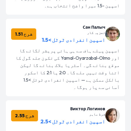
اسپین -1.5 میرا واضح انتخاب ہے۔
Сан Палыч
تجزیہ کار
شرح 1.51
اسپین انفرادی ٹوٹل >1.5
اسپین پہلے ہاف سے ہی ہائی پریشر لگائے گا
اور Yamal-Oyarzabal-Olmo کی تکون جلد گول کا
موقع بنائے گی۔ آسٹریا بلاک بنائے گا لیکن
اتنا وقت نہیں ملے گا۔ 2:0 یا 2:1 کا اسکور
بالکل ممکن ہے — اسپین انفرادی ٹوٹل >1.5
آسانی سے پار ہوگا۔
Виктор Логинов
شرط ماہر
شرح 2.55
اسپین انفرادی ٹوٹل >2.5