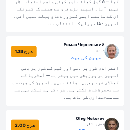
کیا — 6 گول کھائے اور کوئی واضح اعتماد نظر
نہیں آیا۔ اسپین بڑے فرق سے جیتے گا کیونکہ
ان کے سامنے ایسی کمزور دفاع پہلے نہیں آئی۔
اسپین -1.5 میرا پکا انتخاب ہے۔
Роман Черненький
شائق
شرح 1.33
اسپین کی جیت
انفرادی طور پر بھی اور ٹیم کے طور پر بھی
اسپین ہر پوزیشن میں بہتر ہے — آسٹریا کے
کھلاڑی خود بھی یہ جانتے ہیں۔ اسپین کی جیت سب
سے محفوظ شرط لگتی ہے۔ شرح کم ہے لیکن یہی سب
سے سمجھداری کی بات ہے۔
Oleg Makarov
تجزیہ کار
شرح 2.00