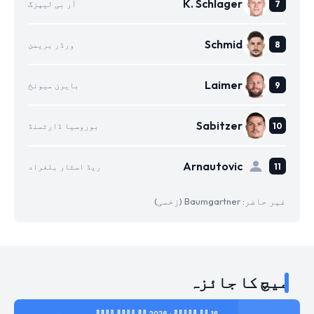
K. Schlager
آر بی لیپزگ
Schmid
ورڈر بریمن
Laimer
بایرن میونخ
Sabitzer
بوروسیا ڈارٹمنڈ
Arnautovic
ریڈ اسٹار بلغراد
غیر حاضر: Baumgartner (زخمی)
میچ کا جائزہ