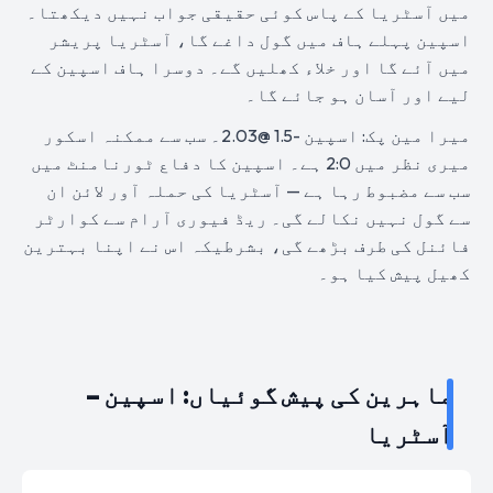
میں آسٹریا کے پاس کوئی حقیقی جواب نہیں دیکھتا۔
اسپین پہلے ہاف میں گول داغے گا، آسٹریا پریشر
میں آئے گا اور خلاء کھلیں گے۔ دوسرا ہاف اسپین کے
لیے اور آسان ہو جائے گا۔
میرا مین پک: اسپین -1.5 @2.03۔ سب سے ممکنہ اسکور
میری نظر میں 2:0 ہے۔ اسپین کا دفاع ٹورنامنٹ میں
سب سے مضبوط رہا ہے — آسٹریا کی حملہ آور لائن ان
سے گول نہیں نکالے گی۔ ریڈ فیوری آرام سے کوارٹر
فائنل کی طرف بڑھے گی، بشرطیکہ اس نے اپنا بہترین
کھیل پیش کیا ہو۔
ماہرین کی پیش گوئیاں: اسپین –
آسٹریا