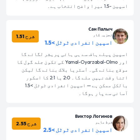
اسپین -1.5 میرا واضح انتخاب ہے۔
Сан Палыч
تجزیہ کار
شرح 1.51
اسپین انفرادی ٹوٹل >1.5
اسپین پہلے ہاف سے ہی ہائی پریشر لگائے گا
اور Yamal-Oyarzabal-Olmo کی تکون جلد گول کا
موقع بنائے گی۔ آسٹریا بلاک بنائے گا لیکن
اتنا وقت نہیں ملے گا۔ 2:0 یا 2:1 کا اسکور
بالکل ممکن ہے — اسپین انفرادی ٹوٹل >1.5
آسانی سے پار ہوگا۔
Виктор Логинов
شرط ماہر
شرح 2.55
اسپین انفرادی ٹوٹل >2.5