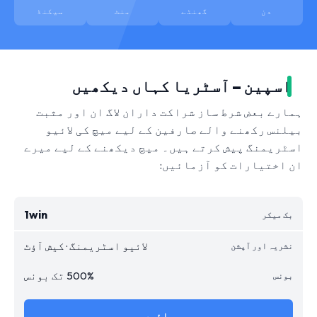
دن
گھنٹے
منٹ
سیکنڈ
اسپین – آسٹریا کہاں دیکھیں
ہمارے بعض شرط ساز شراکت داران لاگ ان اور مثبت
بیلنس رکھنے والے صارفین کے لیے میچ کی لائیو
اسٹریمنگ پیش کرتے ہیں۔ میچ دیکھنے کے لیے میرے
ان اختیارات کو آزمائیں:
1win
لائیو اسٹریمنگ · کیش آؤٹ
500% تک بونس
جائیں