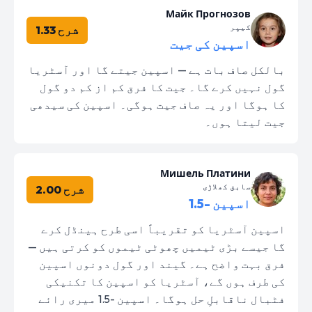
Майк Прогнозов
کیپر
شرح 1.33
اسپین کی جیت
بالکل صاف بات ہے — اسپین جیتے گا اور آسٹریا
گول نہیں کرے گا۔ جیت کا فرق کم از کم دو گول
کا ہوگا اور یہ صاف جیت ہوگی۔ اسپین کی سیدھی
جیت لیتا ہوں۔
Мишель Платини
سابق کھلاڑی
شرح 2.00
اسپین -1.5
اسپین آسٹریا کو تقریباً اسی طرح ہینڈل کرے
گا جیسے بڑی ٹیمیں چھوٹی ٹیموں کو کرتی ہیں —
فرق بہت واضح ہے۔ گیند اور گول دونوں اسپین
کی طرف ہوں گے، آسٹریا کو اسپین کا تکنیکی
فٹبال ناقابلِ حل ہوگا۔ اسپین -1.5 میری رائے