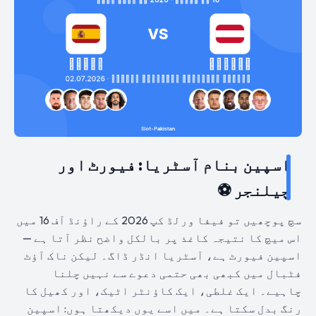
اسپین بنام آسٹریا: فیورٹ اور
چیلنجر ⚽
سچ پوچھیں تو فیفا ورلڈ کپ 2026 کے راؤنڈ آف 16 میں
اس میچ کا نتیجہ کاغذ پر بالکل واضح نظر آتا ہے —
اسپین فیورٹ ہے، آسٹریا انڈر ڈاگ۔ لیکن ناک آؤٹ
فٹبال میں کبھی بھی حتمی دعوے سے نہیں چلنا
چاہیے۔ ایک غلطی، ایک کاؤنٹر اٹیک، اور کھیل کا
رنگ بدل سکتا ہے۔ میں اسے یوں دیکھتا ہوں: اسپین