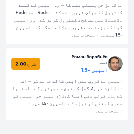
ناقابلِ حل پہیلی بنے گا — وہ اسپین کے گیند
کنٹرول کا جواب نہیں دے سکتے۔ Rodri اور Pedri
مڈفیلڈ میں سب کچھ کنٹرول کریں گے اور اسپین
کو آگے بڑھنے سے نہیں روکا جا سکے گا۔ اسپین
-1.5 سیدھا انتخاب ہے۔
Роман Воробьёв
کیپر
شرح 2.00
اسپین -1.5
اسپین نے گروپ میں اپنی طاقت ثابت کی — اب
ناک آؤٹ میں 2 گول کے فرق سے جیتیں گے۔ آسٹریا
کے پاس کوئی بھی ایسا کھلاڑی نہیں جو اسپین کی
مضبوط دفاع کو توڑ سکے۔ اسپین -1.5 میرا
انتخاب ہے۔