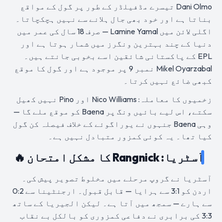
Dani Olmo تیسرے مڈفیلڈر کے طور پر گول کے مواقع
بناتا ہے اور خود بھی جال ہلانے سے نہیں ہچکچاتا۔
اگلی لائن میں Lamine Yamal — صرف 18 سال کی عمر میں
دنیا کے چند بہترین ونگرز میں شمار ہوتا ہے اور
EPL کے پاکستانی شائقین اسے بخوبی جانتے ہیں۔
Mikel Oyarzabal نمبر 9 پر موجود ہے اور گول کا موقع
کبھی ضائع نہیں کرتا۔
زخمیوں کا معاملہ: Nico Williams اور Pino نہیں کھیل
سکتے، اس لیے بائیں ونگ پر Baena کو موقع ملے گا —
وہی Baena جنہوں نے یوراگوئے کے خلاف فیصلہ کن گول
کیا تھا۔ یہ کوئی کمزور متبادل نہیں ہے۔
آسٹریا: Rangnick کا مشکل امتحان 🔥
آسٹریا نے گروپ مرحلے میں مخلوط تصویر پیش کی۔
اردن کو 3:1 سے ہرایا — قابل قبول۔ ارجنٹینا سے 0:2
سے ہارے — سمجھ میں آتا ہے۔ لیکن الجیریا کے ساتھ
3:3 کی برابری نے دفاعی کمزوری کو بالکل بے نقاب