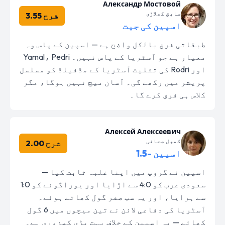
Александр Мостовой
سابق کھلاڑی
شرح 3.55
اسپین کی جیت
طبقاتی فرق بالکل واضح ہے — اسپین کے پاس وہ
معیار ہے جو آسٹریا کے پاس نہیں۔ Yamal، Pedri
اور Rodri کی تثلیث آسٹریا کے مڈفیلڈ کو مسلسل
پریشر میں رکھے گی۔ آسان میچ نہیں ہوگا، مگر
کلاس ہی فرق کرے گا۔
Алексей Алексеевич
کھیل صحافی
شرح 2.00
اسپین -1.5
اسپین نے گروپ میں اپنا غلبہ ثابت کیا —
سعودی عرب کو 4:0 سے اڑایا اور یوراگوئے کو 1:0
سے ہرایا، اور یہ سب صفر گول کھاتے ہوئے۔
آسٹریا کی دفاعی لائن نے تین میچوں میں 6 گول
کھائے — یہ اسپین کے خلاف بہت بڑی کمزوری ہے۔