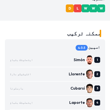
D
L
W
W
W
ممکنہ ترکیب
اسپین
4-3-3
Simón
ایتھلیٹک بلباؤ
Llorente
اٹلیٹیکو مڈرڈ
Cubarsí
بارسلونا
Laporte
ایتھلیٹک بلباؤ