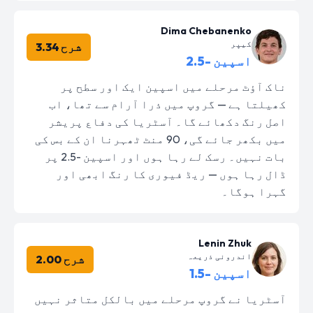
Dima Chebanenko
کیپر
شرح 3.34
اسپین -2.5
ناک آؤٹ مرحلے میں اسپین ایک اور سطح پر
کھیلتا ہے — گروپ میں ذرا آرام سے تھا، اب
اصل رنگ دکھائے گا۔ آسٹریا کی دفاع پریشر
میں بکھر جائے گی، 90 منٹ ٹھہرنا ان کے بس کی
بات نہیں۔ رسک لے رہا ہوں اور اسپین -2.5 پر
ڈال رہا ہوں — ریڈ فیوری کا رنگ ابھی اور
گہرا ہوگا۔
Lenin Zhuk
اندرونی ذریعہ
شرح 2.00
اسپین -1.5
آسٹریا نے گروپ مرحلے میں بالکل متاثر نہیں