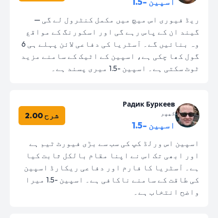
اسپین -1.5
ریڈ فیوری اس میچ میں مکمل کنٹرول لے گی —
گیند ان کے پاس رہے گی اور اسکورنگ کے مواقع
وہ بنائیں گے۔ آسٹریا کی دفاعی لائن پہلے ہی 6
گول کھا چکی ہے، اسپین کے اٹیک کے سامنے مزید
ٹوٹ سکتی ہے۔ اسپین -1.5 میری پسند ہے۔
Радик Буркеев
کیپر
شرح 2.00
اسپین -1.5
اسپین اس ورلڈ کپ کی سب سے بڑی فیورٹ ٹیم ہے
اور ابھی تک اس نے اپنا مقام بالکل ثابت کیا
ہے۔ آسٹریا کا فارم اور دفاعی ریکارڈ اسپین
کی طاقت کے سامنے ناکافی ہے۔ اسپین -1.5 میرا
واضح انتخاب ہے۔