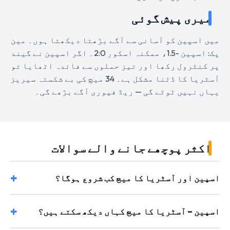
میری پیش گوئی
میں اسپین کو آسانی سے آگے بڑھتا دیکھتا ہوں۔ مین
پک: اسپین -1.5، ممکنہ اسکور 2:0۔ اگر اسپین نے گیند
پر کنٹرول رکھا اور تیز حملوں سے فائدہ اٹھایا تو
آسٹریا کا ڈٹنا مشکل ہے۔ 34 میچ کی بے شکستہ سیریز
یہاں نہیں ٹوٹے گی — ریڈ فیوری آگے بڑھے گی۔
اکثر پوچھے جانے والے سوالات
اسپین اور آسٹریا کا میچ کب شروع ہوگا؟
اسپین – آسٹریا کا میچ کہاں دیکھ سکتے ہیں؟