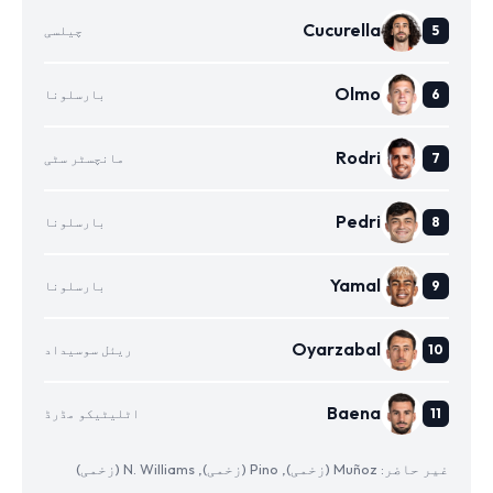
Cucurella
چیلسی
Olmo
بارسلونا
Rodri
مانچسٹر سٹی
Pedri
بارسلونا
Yamal
بارسلونا
Oyarzabal
ریئل سوسیداد
Baena
اٹلیٹیکو مڈرڈ
غیر حاضر: Muñoz (زخمی), Pino (زخمی), N. Williams (زخمی)