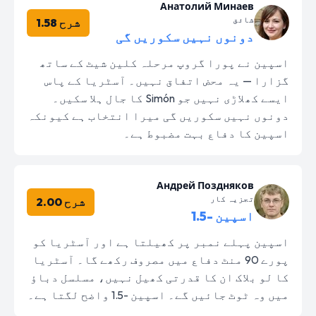
Анатолий Минаев
شائق
شرح 1.58
دونوں نہیں سکوریں گی
اسپین نے پورا گروپ مرحلہ کلین شیٹ کے ساتھ
گزارا — یہ محض اتفاق نہیں۔ آسٹریا کے پاس
ایسے کھلاڑی نہیں جو Simón کا جال ہلا سکیں۔
دونوں نہیں سکوریں گی میرا انتخاب ہے کیونکہ
اسپین کا دفاع بہت مضبوط ہے۔
Андрей Поздняков
تجزیہ کار
شرح 2.00
اسپین -1.5
اسپین پہلے نمبر پر کھیلتا ہے اور آسٹریا کو
پورے 90 منٹ دفاع میں مصروف رکھے گا۔ آسٹریا
کا لو بلاک ان کا قدرتی کھیل نہیں، مسلسل دباؤ
میں وہ ٹوٹ جائیں گے۔ اسپین -1.5 واضح لگتا ہے۔