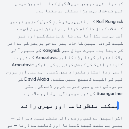
کر دیا۔ تین میچوں میں 6 گول کھانا اسپین جیسی
ٹیم کے خلاف بہت بڑا مسئلہ بن سکتا ہے۔
Ralf Rangnick کا ہائی پریشر طرزِ کھیل کمزور ٹیموں
کے خلاف کمال کا کام کرتا ہے، لیکن اسپین اس سے
آسانی سے نکل آتا ہے۔ شارٹ پاسنگ گیم اور تیز
گیند گردش اسپین کا خاص ہنر ہے جو پریشر کو بے اثر
کر دیتا ہے۔ میرے خیال میں Rangnick کو مجبوراً لو
بلاک اختیار کرنا پڑے گا اور Arnautovic کے ذریعے
کاؤنٹر اٹیک کی کوشش کرنی ہوگی۔ لیکن Arnautovic
ابھی ریڈ اسٹار بلغراد میں کھیل رہے ہیں اور پوری
ٹیم کو اکیلے کھینچ نہیں سکتے۔ David Alaba کی
موجودگی دفاع میں تجربہ ضرور لائے گی، مگر
Baumgartner کی غیر موجودگی ایک اہم خلاء ہے۔
ممکنہ منظرنامہ اور میری رائے
اگر اسپین نے کیپ وردے والی غلطی نہیں دہرائی —
یعنی بے مقصد گیند گھمانا اور کھلنے سے ڈرنا — تو