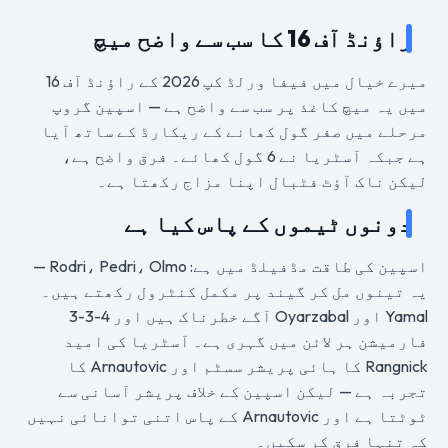
راؤنڈ آف 16 کا سب سے واضح میچ
میرے خیال میں فیفا ورلڈ کپ 2026 کے راؤنڈ آف 16
میں یہ میچ کاغذ پر سب سے واضح ہے — اسپین گروپ
مرحلے میں صفر گول کھانے کے ریکارڈ کے ساتھ آیا
ہے جبکہ آسٹریا نے 6 گول کھائے۔ فرق واضح ہے،
لیکن ناک آؤٹ فٹبال اپنا مزاج رکھتا ہے۔
دونوں ٹیموں کے پاس کیا ہے
اسپین کی طاقت مڈفیلڈ میں ہے: Rodri، Pedri، Olmo —
یہ تینوں مل کر گیند پر مکمل کنٹرول رکھتے ہیں۔
Yamal اور Oyarzabal آگے خطرناک ہیں اور 4-3-3
فارمیشن ہر لائن میں گہری ہے۔ آسٹریا کی امید
Rangnick کا ہائی پریشر سسٹم اور Arnautovic کا
تجربہ ہے — لیکن اسپین کے خلاف پریشر آسانی سے
ٹوٹتا ہے اور Arnautovic کے پاس اتنی توانائی نہیں
کہ تنہا فرق کر سکیں۔