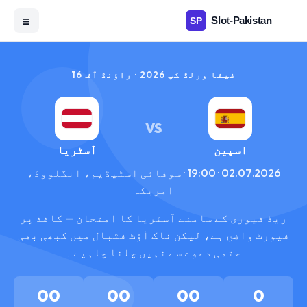
☰
فیفا ورلڈ کپ 2026 · راؤنڈ آف 16
VS
اسپین
آسٹریا
02.07.2026 · 19:00 · سوفائی اسٹیڈیم، انگلووڈ،
امریکہ
ریڈ فیوری کے سامنے آسٹریا کا امتحان — کاغذ پر
فیورٹ واضح ہے، لیکن ناک آؤٹ فٹبال میں کبھی بھی
حتمی دعوے سے نہیں چلنا چاہیے۔
00
00
00
0