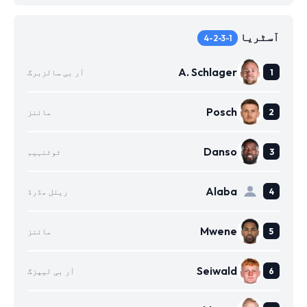
آسٹریا
4-2-3-1
A. Schlager
آر بی سالزبرگ
Posch
مائنز
Danso
ٹوٹنہیم
Alaba
ریئل مڈرڈ
Mwene
مائنز
Seiwald
آر بی لیپزگ