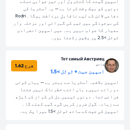
اسپین گیند کا کنٹرول اور تیز جوابی حملے
دونوں کو بیک وقت کرتا ہے — یہ آسٹریا کی
دفاعی لائن کے لیے ناقابلِ برداشت ہوگا۔ Rodri
کی موجودگی میں ٹیم کی گہرائی اور مرحلہ وار
معیار کا جواب نہیں ہے۔ میں اسپین انفرادی
ٹوٹل >2.5 پر یقین رکھتا ہوں۔
Тот самый Австриец
شائق
شرح 1.62
اسپین جیت + ٹوٹل >1.5
اسپین بلاشبہ آسٹریا سے بہتر ہے — یہاں کوئی
دو رائے نہیں، ہاں اتنے خطرناک نہیں جتنا
فرانس تھا۔ دونوں ٹیمیں مل کر کم از کم ڈیڑھ
سے زیادہ گول ضرور کریں گی، گیم کھلے گا۔
اسپین کی جیت کے ساتھ ٹوٹل >1.5 میرا پک ہے۔