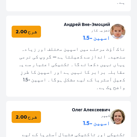
ہے۔
Андрей Вне-Эмоций
تجزیہ کار
شرح 2.00
اسپین -1.5
ناک آؤٹ مرحلے میں اسپین مختلف اور زیادہ
سنجیدہ انداز سے کھیلتا ہے — گروپ کی نرمی
یہاں نہیں دکھائے گا۔ تکنیکی اعتبار سے یہ
مقابلہ برابر کا نہیں ہے اور اسپین کا طرزِ
کھیل آسٹریا کے لیے مشکل ہوگا۔ اسپین -1.5
واضح پک ہے۔
Олег Алексеевич
کیپر
شرح 2.00
اسپین -1.5
تکنیکی اور تاکتیکی فٹبال آسٹریا کے لیے