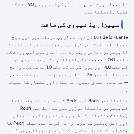
کا معیار بہت اونچا ہے، لیکن ابھی بھی 90 منٹ کا
فٹبال کھیلنا ہے۔
اسپین: ریڈ فیوری کی طاقت
Luis de la Fuente کی ٹیم نے گروپ مرحلے میں تین میچ
کھیلے اور ایک بھی گول نہیں کھایا — یہ ٹورنامنٹ
کا بہترین دفاعی ریکارڈ ہے۔ آغاز میں کیپ وردے کے
ساتھ 0:0 نے کچھ سوال اٹھائے، مگر پھر سعودی عرب
کے خلاف 4:0 اور یوراگوئے کے خلاف 1:0 نے سب کچھ واضح
کر دیا۔ اسپین 34 سرکاری میچوں سے بغیر شکست کے ہے
— یہ محض اتفاق نہیں، یہ نظام اور معیار کا نتیجہ
ہے۔
مڈفیلڈ میں Rodri اور Pedri کا مجموعہ اس وقت دنیا
کے بہترین مڈفیلڈ جوڑوں میں سے ایک ہے۔ Rodri
ہولڈنگ مڈفیلڈر کے طور پر گیند پر قابو رکھتا ہے
اور ڈبل چھلنی کا کردار ادا کرتا ہے، جبکہ Pedri کا
وژن اور ڈرائبل آسٹریا کے لیے بڑا چیلنج ہوں گے۔