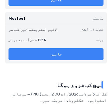
Mostbet
لائیو اسٹریمنگ · تیز نکاسی
125% خوش آمدید بونس
جائیں
میچ کب شروع ہوگا
کِک آف: 3 جولائی 2026 رات 12:00 بجے (PKT) — سوفائی
اسٹیڈیم، انگلووڈ، امریکہ میں۔