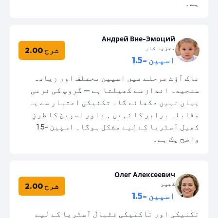
ہے۔
Андрей Вне-Эмоций
تجزیہ کار
شرح 2.00
اسپین -1.5
ناک آؤٹ مرحلے میں اسپین مختلف اور زیادہ
سنجیدہ انداز سے کھیلتا ہے — گروپ کی نرمی
یہاں نہیں دکھائے گا۔ تکنیکی اعتبار سے یہ
مقابلہ برابر کا نہیں ہے اور اسپین کا طرزِ
کھیل آسٹریا کے لیے مشکل ہوگا۔ اسپین -1.5
واضح پک ہے۔
Олег Алексеевич
کیپر
شرح 2.00
اسپین -1.5
تکنیکی اور تاکتیکی فٹبال آسٹریا کے لیے