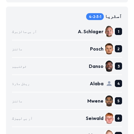
آسٹریا
4-2-3-1
A. Schlager
آر بی سالزبرگ
Posch
مائنز
Danso
ٹوٹنہیم
Alaba
ریئل مڈرڈ
Mwene
مائنز
Seiwald
آر بی لیپزگ