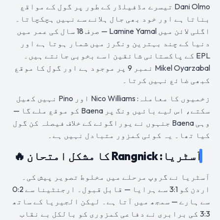
Dani Olmo تیسرے مڈفیلڈر کے طور پر گول کے مواقع
بناتا ہے اور خود بھی جال ہلانے سے نہیں ہچکچاتا۔
اگلی لائن میں Lamine Yamal — صرف 18 سال کی عمر میں
دنیا کے چند بہترین ونگرز میں شمار ہوتا ہے اور
EPL کے پاکستانی شائقین اسے بخوبی جانتے ہیں۔
Mikel Oyarzabal نمبر 9 پر موجود ہے اور گول کا موقع
کبھی ضائع نہیں کرتا۔
زخمیوں کا معاملہ: Nico Williams اور Pino نہیں کھیل
سکتے، اس لیے بائیں ونگ پر Baena کو موقع ملے گا —
وہی Baena جنہوں نے یوراگوئے کے خلاف فیصلہ کن گول
کیا تھا۔ یہ کوئی کمزور متبادل نہیں ہے۔
آسٹریا: Rangnick کا مشکل امتحان 🔥
آسٹریا نے گروپ مرحلے میں مخلوط تصویر پیش کی۔
اردن کو 3:1 سے ہرایا — قابل قبول۔ ارجنٹینا سے 0:2
سے ہارے — سمجھ میں آتا ہے۔ لیکن الجیریا کے ساتھ
3:3 کی برابری نے دفاعی کمزوری کو بالکل بے نقاب