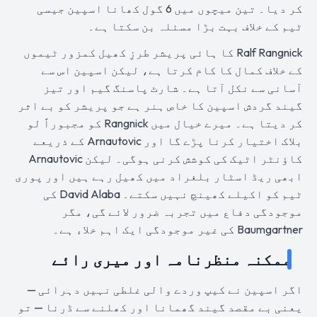
کر دیا۔ تین میچوں میں 6 گول کھانا اسپین جیسی
ٹیم کے خلاف بہت بڑا مسئلہ بن سکتا ہے۔
Ralf Rangnick کا ہائی پریشر طرزِ کھیل کمزور ٹیموں
کے خلاف کمال کا کام کرتا ہے، لیکن اسپین اس سے
آسانی سے نکل آتا ہے۔ شارٹ پاسنگ گیم اور تیز
گیند گردش اسپین کا خاص ہنر ہے جو پریشر کو بے اثر
کر دیتا ہے۔ میرے خیال میں Rangnick کو مجبوراً لو
بلاک اختیار کرنا پڑے گا اور Arnautovic کے ذریعے
کاؤنٹر اٹیک کی کوشش کرنی ہوگی۔ لیکن Arnautovic
ابھی ریڈ اسٹار بلغراد میں کھیل رہے ہیں اور پوری
ٹیم کو اکیلے کھینچ نہیں سکتے۔ David Alaba کی
موجودگی دفاع میں تجربہ ضرور لائے گی، مگر
Baumgartner کی غیر موجودگی ایک اہم خلاء ہے۔
ممکنہ منظرنامہ اور میری رائے
اگر اسپین نے کیپ وردے والی غلطی نہیں دہرائی —
یعنی بے مقصد گیند گھمانا اور کھلنے سے ڈرنا — تو