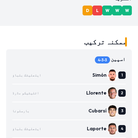
D
L
W
W
W
ممکنہ ترکیب
اسپین
4-3-3
Simón
ایتھلیٹک بلباؤ
Llorente
اٹلیٹیکو مڈرڈ
Cubarsí
بارسلونا
Laporte
ایتھلیٹک بلباؤ