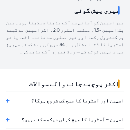
میری پیش گوئی
میں اسپین کو آسانی سے آگے بڑھتا دیکھتا ہوں۔ مین
پک: اسپین -1.5، ممکنہ اسکور 2:0۔ اگر اسپین نے گیند
پر کنٹرول رکھا اور تیز حملوں سے فائدہ اٹھایا تو
آسٹریا کا ڈٹنا مشکل ہے۔ 34 میچ کی بے شکستہ سیریز
یہاں نہیں ٹوٹے گی — ریڈ فیوری آگے بڑھے گی۔
اکثر پوچھے جانے والے سوالات
اسپین اور آسٹریا کا میچ کب شروع ہوگا؟
اسپین – آسٹریا کا میچ کہاں دیکھ سکتے ہیں؟