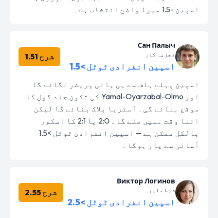
اسپین -1.5 میرا واضح انتخاب ہے۔
Сан Палыч
تجزیہ کار
شرح 1.51
اسپین انفرادی ٹوٹل >1.5
اسپین پہلے ہاف سے ہی ہائی پریشر لگائے گا
اور Yamal-Oyarzabal-Olmo کی تکون جلد گول کا
موقع بنائے گی۔ آسٹریا بلاک بنائے گا لیکن
اتنا وقت نہیں ملے گا۔ 2:0 یا 2:1 کا اسکور
بالکل ممکن ہے — اسپین انفرادی ٹوٹل >1.5
آسانی سے پار ہوگا۔
Виктор Логинов
شرط ماہر
شرح 2.55
اسپین انفرادی ٹوٹل >2.5