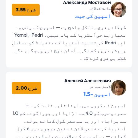
Александр Мостовой
سابق کھلاڑی
شرح 3.55
اسپین کی جیت
طبقاتی فرق بالکل واضح ہے — اسپین کے پاس وہ
معیار ہے جو آسٹریا کے پاس نہیں۔ Yamal، Pedri
اور Rodri کی تثلیث آسٹریا کے مڈفیلڈ کو مسلسل
پریشر میں رکھے گی۔ آسان میچ نہیں ہوگا، مگر
کلاس ہی فرق کرے گا۔
Алексей Алексеевич
کھیل صحافی
شرح 2.00
اسپین -1.5
اسپین نے گروپ میں اپنا غلبہ ثابت کیا —
سعودی عرب کو 4:0 سے اڑایا اور یوراگوئے کو 1:0
سے ہرایا، اور یہ سب صفر گول کھاتے ہوئے۔
آسٹریا کی دفاعی لائن نے تین میچوں میں 6 گول
کھائے — یہ اسپین کے خلاف بہت بڑی کمزوری ہے۔