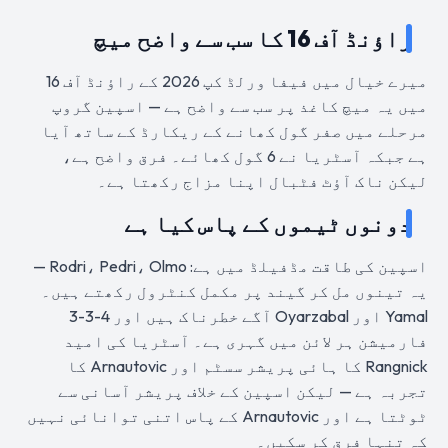
راؤنڈ آف 16 کا سب سے واضح میچ
میرے خیال میں فیفا ورلڈ کپ 2026 کے راؤنڈ آف 16
میں یہ میچ کاغذ پر سب سے واضح ہے — اسپین گروپ
مرحلے میں صفر گول کھانے کے ریکارڈ کے ساتھ آیا
ہے جبکہ آسٹریا نے 6 گول کھائے۔ فرق واضح ہے،
لیکن ناک آؤٹ فٹبال اپنا مزاج رکھتا ہے۔
دونوں ٹیموں کے پاس کیا ہے
اسپین کی طاقت مڈفیلڈ میں ہے: Rodri، Pedri، Olmo —
یہ تینوں مل کر گیند پر مکمل کنٹرول رکھتے ہیں۔
Yamal اور Oyarzabal آگے خطرناک ہیں اور 4-3-3
فارمیشن ہر لائن میں گہری ہے۔ آسٹریا کی امید
Rangnick کا ہائی پریشر سسٹم اور Arnautovic کا
تجربہ ہے — لیکن اسپین کے خلاف پریشر آسانی سے
ٹوٹتا ہے اور Arnautovic کے پاس اتنی توانائی نہیں
کہ تنہا فرق کر سکیں۔