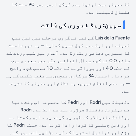
کا معیار بہت اونچا ہے، لیکن ابھی بھی 90 منٹ کا
فٹبال کھیلنا ہے۔
اسپین: ریڈ فیوری کی طاقت
Luis de la Fuente کی ٹیم نے گروپ مرحلے میں تین میچ
کھیلے اور ایک بھی گول نہیں کھایا — یہ ٹورنامنٹ
کا بہترین دفاعی ریکارڈ ہے۔ آغاز میں کیپ وردے کے
ساتھ 0:0 نے کچھ سوال اٹھائے، مگر پھر سعودی عرب
کے خلاف 4:0 اور یوراگوئے کے خلاف 1:0 نے سب کچھ واضح
کر دیا۔ اسپین 34 سرکاری میچوں سے بغیر شکست کے ہے
— یہ محض اتفاق نہیں، یہ نظام اور معیار کا نتیجہ
ہے۔
مڈفیلڈ میں Rodri اور Pedri کا مجموعہ اس وقت دنیا
کے بہترین مڈفیلڈ جوڑوں میں سے ایک ہے۔ Rodri
ہولڈنگ مڈفیلڈر کے طور پر گیند پر قابو رکھتا ہے
اور ڈبل چھلنی کا کردار ادا کرتا ہے، جبکہ Pedri کا
وژن اور ڈرائبل آسٹریا کے لیے بڑا چیلنج ہوں گے۔