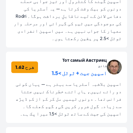
اسپین گیند کا کنٹرول اور تیز جوابی حملے
دونوں کو بیک وقت کرتا ہے — یہ آسٹریا کی
دفاعی لائن کے لیے ناقابلِ برداشت ہوگا۔ Rodri
کی موجودگی میں ٹیم کی گہرائی اور مرحلہ وار
معیار کا جواب نہیں ہے۔ میں اسپین انفرادی
ٹوٹل >2.5 پر یقین رکھتا ہوں۔
Тот самый Австриец
شائق
شرح 1.62
اسپین جیت + ٹوٹل >1.5
اسپین بلاشبہ آسٹریا سے بہتر ہے — یہاں کوئی
دو رائے نہیں، ہاں اتنے خطرناک نہیں جتنا
فرانس تھا۔ دونوں ٹیمیں مل کر کم از کم ڈیڑھ
سے زیادہ گول ضرور کریں گی، گیم کھلے گا۔
اسپین کی جیت کے ساتھ ٹوٹل >1.5 میرا پک ہے۔