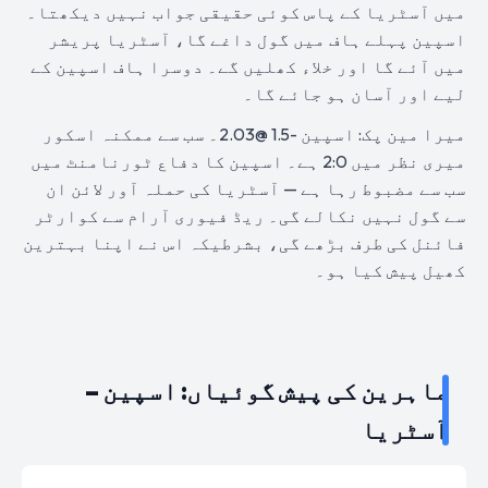
میں آسٹریا کے پاس کوئی حقیقی جواب نہیں دیکھتا۔
اسپین پہلے ہاف میں گول داغے گا، آسٹریا پریشر
میں آئے گا اور خلاء کھلیں گے۔ دوسرا ہاف اسپین کے
لیے اور آسان ہو جائے گا۔
میرا مین پک: اسپین -1.5 @2.03۔ سب سے ممکنہ اسکور
میری نظر میں 2:0 ہے۔ اسپین کا دفاع ٹورنامنٹ میں
سب سے مضبوط رہا ہے — آسٹریا کی حملہ آور لائن ان
سے گول نہیں نکالے گی۔ ریڈ فیوری آرام سے کوارٹر
فائنل کی طرف بڑھے گی، بشرطیکہ اس نے اپنا بہترین
کھیل پیش کیا ہو۔
ماہرین کی پیش گوئیاں: اسپین –
آسٹریا