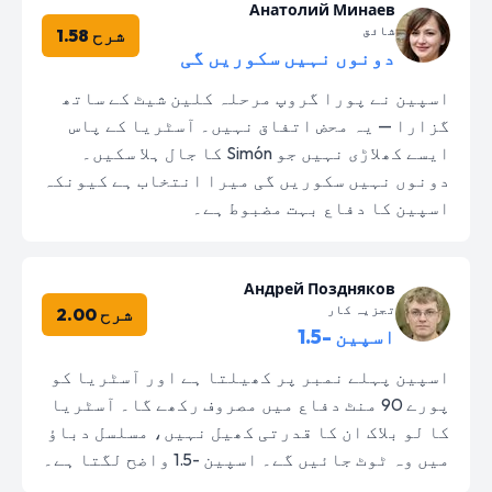
Анатолий Минаев
شائق
شرح 1.58
دونوں نہیں سکوریں گی
اسپین نے پورا گروپ مرحلہ کلین شیٹ کے ساتھ
گزارا — یہ محض اتفاق نہیں۔ آسٹریا کے پاس
ایسے کھلاڑی نہیں جو Simón کا جال ہلا سکیں۔
دونوں نہیں سکوریں گی میرا انتخاب ہے کیونکہ
اسپین کا دفاع بہت مضبوط ہے۔
Андрей Поздняков
تجزیہ کار
شرح 2.00
اسپین -1.5
اسپین پہلے نمبر پر کھیلتا ہے اور آسٹریا کو
پورے 90 منٹ دفاع میں مصروف رکھے گا۔ آسٹریا
کا لو بلاک ان کا قدرتی کھیل نہیں، مسلسل دباؤ
میں وہ ٹوٹ جائیں گے۔ اسپین -1.5 واضح لگتا ہے۔