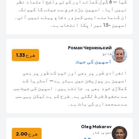
کیا — 6 گول کھائے اور کوئی واضح اعتماد نظر
نہیں آیا۔ اسپین بڑے فرق سے جیتے گا کیونکہ
ان کے سامنے ایسی کمزور دفاع پہلے نہیں آئی۔
اسپین -1.5 میرا پکا انتخاب ہے۔
Роман Черненький
شائق
شرح 1.33
اسپین کی جیت
انفرادی طور پر بھی اور ٹیم کے طور پر بھی
اسپین ہر پوزیشن میں بہتر ہے — آسٹریا کے
کھلاڑی خود بھی یہ جانتے ہیں۔ اسپین کی جیت سب
سے محفوظ شرط لگتی ہے۔ شرح کم ہے لیکن یہی سب
سے سمجھداری کی بات ہے۔
Oleg Makarov
تجزیہ کار
شرح 2.00