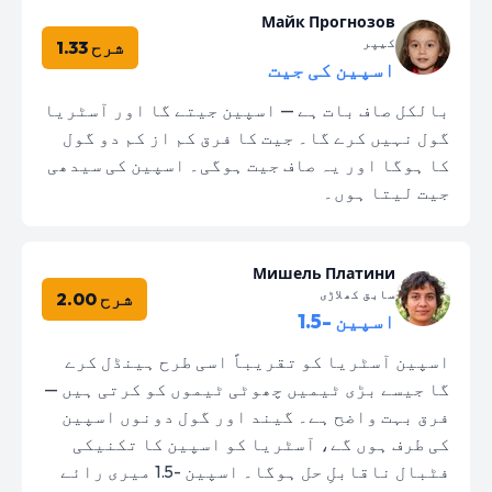
Майк Прогнозов
کیپر
شرح 1.33
اسپین کی جیت
بالکل صاف بات ہے — اسپین جیتے گا اور آسٹریا
گول نہیں کرے گا۔ جیت کا فرق کم از کم دو گول
کا ہوگا اور یہ صاف جیت ہوگی۔ اسپین کی سیدھی
جیت لیتا ہوں۔
Мишель Платини
سابق کھلاڑی
شرح 2.00
اسپین -1.5
اسپین آسٹریا کو تقریباً اسی طرح ہینڈل کرے
گا جیسے بڑی ٹیمیں چھوٹی ٹیموں کو کرتی ہیں —
فرق بہت واضح ہے۔ گیند اور گول دونوں اسپین
کی طرف ہوں گے، آسٹریا کو اسپین کا تکنیکی
فٹبال ناقابلِ حل ہوگا۔ اسپین -1.5 میری رائے