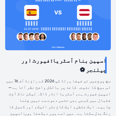
اسپین بنام آسٹریا: فیورٹ اور
چیلنجر ⚽
سچ پوچھیں تو فیفا ورلڈ کپ 2026 کے راؤنڈ آف 16 میں
اس میچ کا نتیجہ کاغذ پر بالکل واضح نظر آتا ہے —
اسپین فیورٹ ہے، آسٹریا انڈر ڈاگ۔ لیکن ناک آؤٹ
فٹبال میں کبھی بھی حتمی دعوے سے نہیں چلنا
چاہیے۔ ایک غلطی، ایک کاؤنٹر اٹیک، اور کھیل کا
رنگ بدل سکتا ہے۔ میں اسے یوں دیکھتا ہوں: اسپین