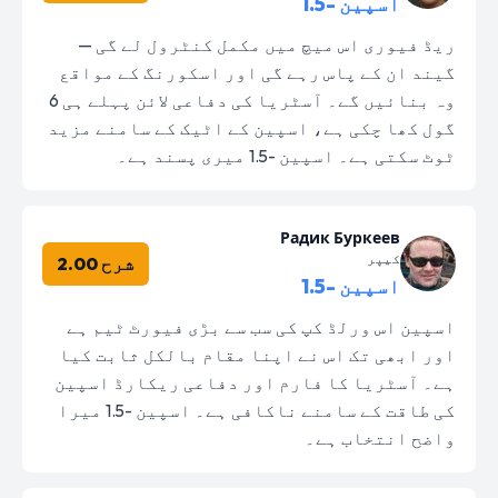
اسپین -1.5
ریڈ فیوری اس میچ میں مکمل کنٹرول لے گی —
گیند ان کے پاس رہے گی اور اسکورنگ کے مواقع
وہ بنائیں گے۔ آسٹریا کی دفاعی لائن پہلے ہی 6
گول کھا چکی ہے، اسپین کے اٹیک کے سامنے مزید
ٹوٹ سکتی ہے۔ اسپین -1.5 میری پسند ہے۔
Радик Буркеев
کیپر
شرح 2.00
اسپین -1.5
اسپین اس ورلڈ کپ کی سب سے بڑی فیورٹ ٹیم ہے
اور ابھی تک اس نے اپنا مقام بالکل ثابت کیا
ہے۔ آسٹریا کا فارم اور دفاعی ریکارڈ اسپین
کی طاقت کے سامنے ناکافی ہے۔ اسپین -1.5 میرا
واضح انتخاب ہے۔