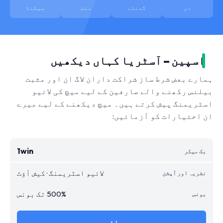
دن
گھنٹے
منٹ
سیکنڈ
اسپین – آسٹریا کہاں دیکھیں
ہمارے بعض شرط ساز شراکت داران لاگ ان اور مثبت
بیلنس رکھنے والے صارفین کے لیے میچ کی لائیو
اسٹریمنگ پیش کرتے ہیں۔ میچ دیکھنے کے لیے میرے
ان اختیارات کو آزمائیں:
1win
لائیو اسٹریمنگ · کیش آؤٹ
500% تک بونس
جائیں