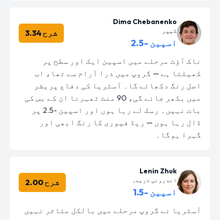
Dima Chebanenko
کیپر
شرح 3.34
اسپین -2.5
ناک آؤٹ مرحلے میں اسپین ایک اور سطح پر
کھیلتا ہے — گروپ میں ذرا آرام سے تھا، اب
اصل رنگ دکھائے گا۔ آسٹریا کی دفاع پریشر
میں بکھر جائے گی، 90 منٹ ٹھہرنا ان کے بس کی
بات نہیں۔ رسک لے رہا ہوں اور اسپین -2.5 پر
ڈال رہا ہوں — ریڈ فیوری کا رنگ ابھی اور
گہرا ہوگا۔
Lenin Zhuk
اندرونی ذریعہ
شرح 2.00
اسپین -1.5
آسٹریا نے گروپ مرحلے میں بالکل متاثر نہیں