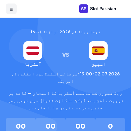
☰
فیفا ورلڈ کپ 2026 · راؤنڈ آف 16
VS
اسپین
آسٹریا
02.07.2026 · 19:00 · سوفائی اسٹیڈیم، انگلووڈ،
امریکہ
ریڈ فیوری کے سامنے آسٹریا کا امتحان — کاغذ پر
فیورٹ واضح ہے، لیکن ناک آؤٹ فٹبال میں کبھی بھی
حتمی دعوے سے نہیں چلنا چاہیے۔
00
00
00
0