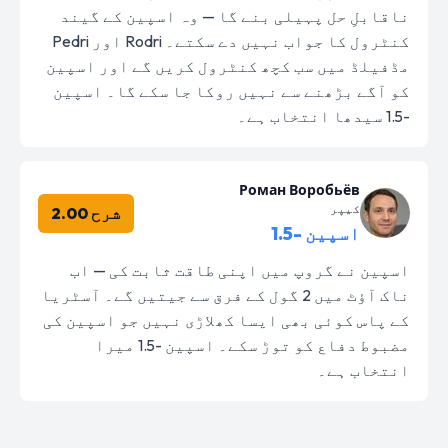
ناقابلِ حل پہیلی بنے گا — وہ اسپین کے گیند
کنٹرول کا جواب نہیں دے سکتے۔ Rodri اور Pedri
مڈفیلڈ میں سب کچھ کنٹرول کریں گے اور اسپین
کو آگے بڑھنے سے نہیں روکا جا سکے گا۔ اسپین
-1.5 سیدھا انتخاب ہے۔
Роман Воробьёв
کیپر
شرح 2.00
اسپین -1.5
اسپین نے گروپ میں اپنی طاقت ثابت کی — اب
ناک آؤٹ میں 2 گول کے فرق سے جیتیں گے۔ آسٹریا
کے پاس کوئی بھی ایسا کھلاڑی نہیں جو اسپین کی
مضبوط دفاع کو توڑ سکے۔ اسپین -1.5 میرا
انتخاب ہے۔