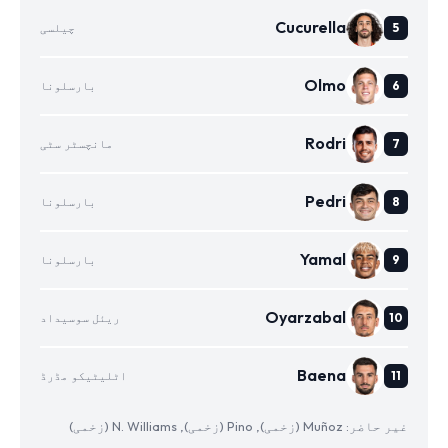
Cucurella
چیلسی
Olmo
بارسلونا
Rodri
مانچسٹر سٹی
Pedri
بارسلونا
Yamal
بارسلونا
Oyarzabal
ریئل سوسیداد
Baena
اٹلیٹیکو مڈرڈ
غیر حاضر: Muñoz (زخمی), Pino (زخمی), N. Williams (زخمی)