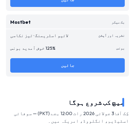
Mostbet
لائیو اسٹریمنگ · تیز نکاسی
125% خوش آمدید بونس
جائیں
میچ کب شروع ہوگا
کِک آف: 3 جولائی 2026 رات 12:00 بجے (PKT) — سوفائی
اسٹیڈیم، انگلووڈ، امریکہ میں۔