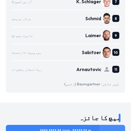
K. Schlager
آر بی لیپزگ
Schmid
ورڈر بریمن
Laimer
بایرن میونخ
Sabitzer
بوروسیا ڈارٹمنڈ
Arnautovic
ریڈ اسٹار بلغراد
غیر حاضر: Baumgartner (زخمی)
میچ کا جائزہ