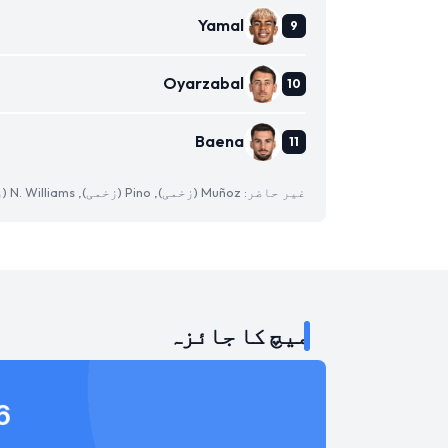
Yamal
Oyarzabal
Baena
غیر حاضر: Muñoz (زخمی), Pino (زخمی), N. Williams (زخمی)
میچ کا جائزہ