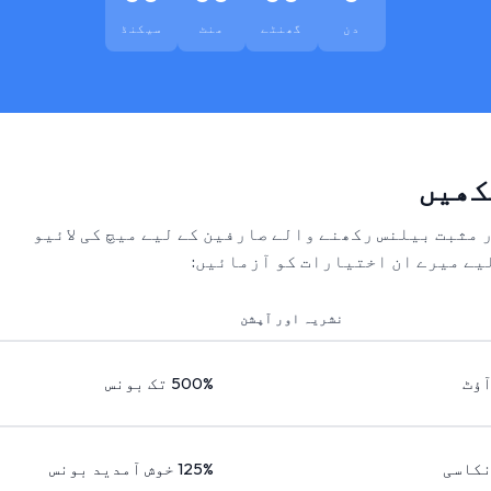
دن
گھنٹے
منٹ
سیکنڈ
کھیں
ر مثبت بیلنس رکھنے والے صارفین کے لیے میچ کی لائیو
یے میرے ان اختیارات کو آزمائیں:
نشریہ اور آپشن
آؤٹ
500% تک بونس
نکاسی
125% خوش آمدید بونس