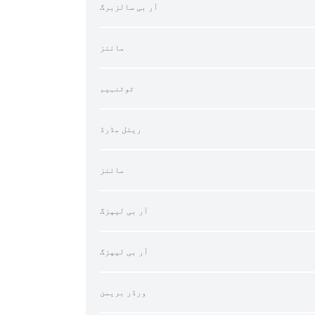
آر بی سالزبرگ
مائنز
ٹوٹنہیم
ریئل مڈرڈ
مائنز
آر بی لیپزگ
آر بی لیپزگ
ورڈر بریمن