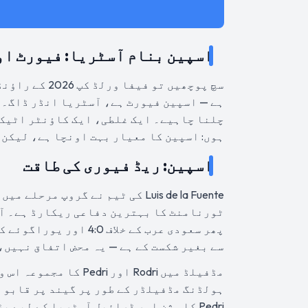
اسپین بنام آسٹریا: فیورٹ او
ہے — اسپین فیورٹ ہے، آسٹریا انڈر ڈاگ۔ 
چلنا چاہیے۔ ایک غلطی، ایک کاؤنٹر اٹیک،
ہوں: اسپین کا معیار بہت اونچا ہے، لیکن ابھی بھی 90 منٹ کا فٹ
اسپین: ریڈ فیوری کی طاقت
Luis de la Fuente کی ٹیم نے گروپ
سے بغیر شکست کے ہے — یہ محض اتفاق نہیں،
ہولڈنگ مڈفیلڈر کے طور پر گیند پر قابو ر