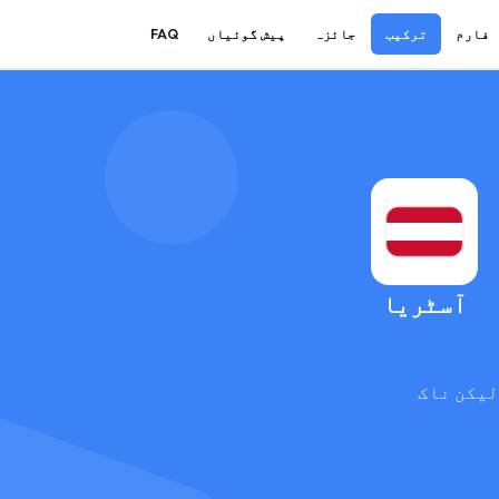
فارم
ترکیب
جائزہ
پیش گوئیاں
FAQ
آسٹریا
لیکن ناک