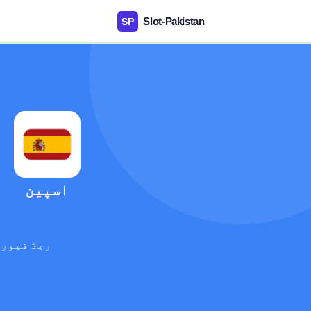
اسپین
ریڈ فیوری
آ