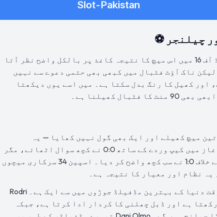
ر چیلنجر ⚽
سچ پوچھیں تو فیفا ورلڈ کپ 2026 کے راؤنڈ آف 16 میں اس میچ کا نتیجہ کاغذ پر بالکل واضح نظر آتا
لیکن ناک آؤٹ فٹبال میں کبھی بھی حتمی دعوے سے نہیں
 اور کھیل کا رنگ بدل سکتا ہے۔ میں اسے یوں دیکھتا
بال کھیلنا ہے۔
 مرحلے میں تین میچ کھیلے اور ایک بھی گول نہیں کھایا — یہ
ٹورنامنٹ کا بہترین دفاعی ریکارڈ ہے۔ آغاز میں کیپ وردے کے ساتھ 0:0 نے کچھ سوال اٹھائے، مگر
پھر سعودی عرب کے خلاف 4:0 اور یوراگوئے کے خلاف 1:0 نے سب کچھ واضح کر دیا۔ اسپین 34 سرکاری میچوں
 یہ نظام اور معیار کا نتیجہ ہے۔
مڈفیلڈ میں Rodri اور Pedri کا مجموعہ اس وقت دنیا کے بہترین مڈفیلڈ جوڑوں میں سے ایک ہے۔ Rodri
کھتا ہے اور ڈبل چھلنی کا کردار ادا کرتا ہے، جبکہ
Pedri کا وژن اور ڈرائبل آسٹریا کے لیے بڑا چیلنج ہوں گے۔ Dani Olmo تیسرے مڈفیلڈر کے طور پر