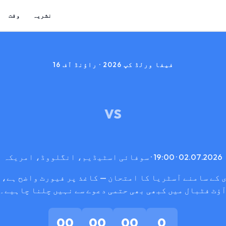
نشریہ
وقت
فیفا ورلڈ کپ 2026 · راؤنڈ آف 16
VS
02.07.2026 · 19:00 · سوفائی اسٹیڈیم، انگلووڈ، امریکہ
 کے سامنے آسٹریا کا امتحان — کاغذ پر فیورٹ واضح ہے، 
ؤٹ فٹبال میں کبھی بھی حتمی دعوے سے نہیں چلنا چاہیے۔
00
00
00
0