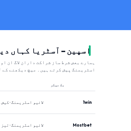
اسپین – آسٹریا کہاں دی
ہمارے بعض شرط ساز شراکت داران لاگ ان او
اسٹریمنگ پیش کرتے ہیں۔ میچ دیکھنے کے ل
بک میکر
1win
لائیو اسٹریمنگ · کیش 
Mostbet
لائیو اسٹریمنگ · تیز 