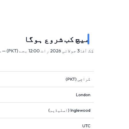
میچ کب شروع ہوگا
کِک آف: 3 جولائی 2026 رات 12:00 بجے (PKT) — سوفائی اسٹیڈیم، انگلووڈ، امریکہ میں۔
کراچی (PKT)
London
Inglewood (اسٹیڈیم)
UTC