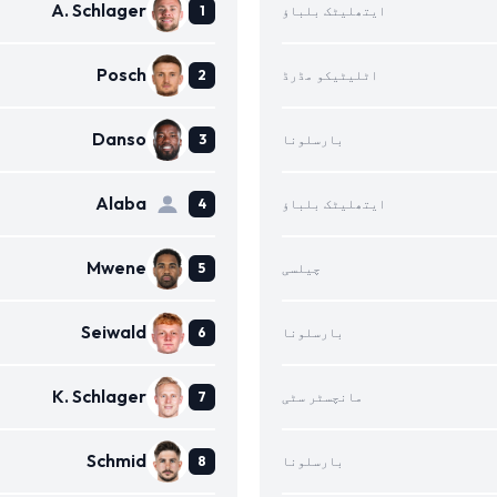
A. Schlager
ایتھلیٹک بلباؤ
Posch
اٹلیٹیکو مڈرڈ
Danso
بارسلونا
Alaba
ایتھلیٹک بلباؤ
Mwene
چیلسی
Seiwald
بارسلونا
K. Schlager
مانچسٹر سٹی
Schmid
بارسلونا