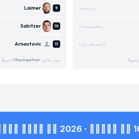
Laimer
بارسلونا
Sabitzer
ریئل سوسیداد
Arnautovic
اٹلیٹیکو مڈرڈ
غیر حاضر: Baumgartner (زخمی)