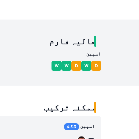
حالیہ فارم
اسپین
W
W
D
W
D
ممکنہ ترکیب
اسپین
4-3-3