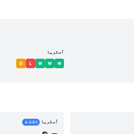
آسٹریا
D
L
W
W
W
آسٹریا
4-2-3-1