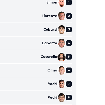
Simón
Llorente
Cubarsí
Laporte
Cucurella
Olmo
Rodri
Pedri