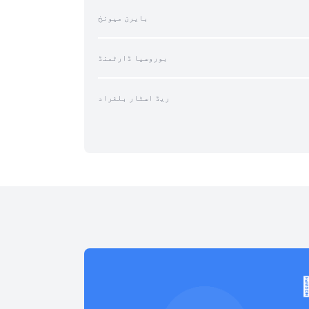
بایرن میونخ
بوروسیا ڈارٹمنڈ
ریڈ اسٹار بلغراد