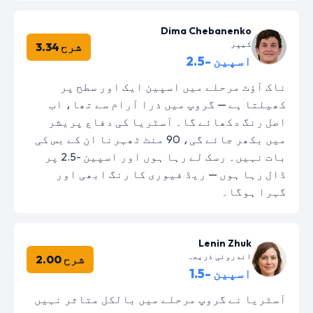
Dima Chebanenko
کیپر
شرح 3.34
اسپین -2.5
ناک آؤٹ مرحلے میں اسپین ایک اور سطح پر
کھیلتا ہے — گروپ میں ذرا آرام سے تھا، اب
اصل رنگ دکھائے گا۔ آسٹریا کی دفاع پریشر
میں بکھر جائے گی، 90 منٹ ٹھہرنا ان کے بس کی
بات نہیں۔ رسک لے رہا ہوں اور اسپین -2.5 پر
ڈال رہا ہوں — ریڈ فیوری کا رنگ ابھی اور
گہرا ہوگا۔
Lenin Zhuk
اندرونی ذریعہ
شرح 2.00
اسپین -1.5
آسٹریا نے گروپ مرحلے میں بالکل متاثر نہیں