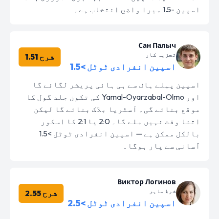
اسپین -1.5 میرا واضح انتخاب ہے۔
Сан Палыч
تجزیہ کار
شرح 1.51
اسپین انفرادی ٹوٹل >1.5
اسپین پہلے ہاف سے ہی ہائی پریشر لگائے گا
اور Yamal-Oyarzabal-Olmo کی تکون جلد گول کا
موقع بنائے گی۔ آسٹریا بلاک بنائے گا لیکن
اتنا وقت نہیں ملے گا۔ 2:0 یا 2:1 کا اسکور
بالکل ممکن ہے — اسپین انفرادی ٹوٹل >1.5
آسانی سے پار ہوگا۔
Виктор Логинов
شرط ماہر
شرح 2.55
اسپین انفرادی ٹوٹل >2.5