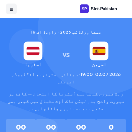
☰
فیفا ورلڈ کپ 2026 · راؤنڈ آف 16
VS
اسپین
آسٹریا
02.07.2026 · 19:00 · سوفائی اسٹیڈیم، انگلووڈ،
امریکہ
ریڈ فیوری کے سامنے آسٹریا کا امتحان — کاغذ پر
فیورٹ واضح ہے، لیکن ناک آؤٹ فٹبال میں کبھی بھی
حتمی دعوے سے نہیں چلنا چاہیے۔
00
00
00
0