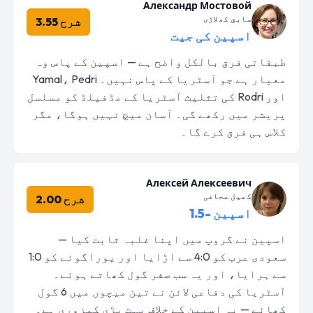
Александр Мостовой
سابق کھلاڑی
شرح 3.55
اسپین کی جیت
طبقاتی فرق بالکل واضح ہے — اسپین کے پاس وہ
معیار ہے جو آسٹریا کے پاس نہیں۔ Yamal، Pedri
اور Rodri کی تثلیث آسٹریا کے مڈفیلڈ کو مسلسل
پریشر میں رکھے گی۔ آسان میچ نہیں ہوگا، مگر
کلاس ہی فرق کرے گا۔
Алексей Алексеевич
کھیل صحافی
شرح 2.00
اسپین -1.5
اسپین نے گروپ میں اپنا غلبہ ثابت کیا —
سعودی عرب کو 4:0 سے اڑایا اور یوراگوئے کو 1:0
سے ہرایا، اور یہ سب صفر گول کھاتے ہوئے۔
آسٹریا کی دفاعی لائن نے تین میچوں میں 6 گول
کھائے — یہ اسپین کے خلاف بہت بڑی کمزوری ہے۔