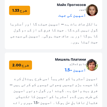
Майк Прогнозов
کیپر
شرح 1.33
اسپین کی جیت
بالکل صاف بات ہے — اسپین جیتے گا اور آسٹریا
گول نہیں کرے گا۔ جیت کا فرق کم از کم دو گول
کا ہوگا اور یہ صاف جیت ہوگی۔ اسپین کی سیدھی
جیت لیتا ہوں۔
Мишель Платини
سابق کھلاڑی
شرح 2.00
اسپین -1.5
اسپین آسٹریا کو تقریباً اسی طرح ہینڈل کرے
گا جیسے بڑی ٹیمیں چھوٹی ٹیموں کو کرتی ہیں —
فرق بہت واضح ہے۔ گیند اور گول دونوں اسپین
کی طرف ہوں گے، آسٹریا کو اسپین کا تکنیکی
فٹبال ناقابلِ حل ہوگا۔ اسپین -1.5 میری رائے