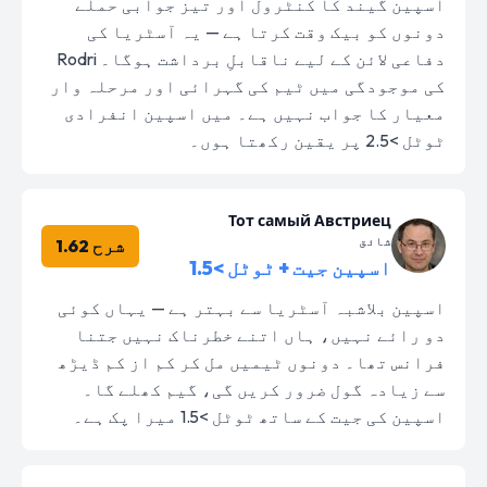
اسپین گیند کا کنٹرول اور تیز جوابی حملے
دونوں کو بیک وقت کرتا ہے — یہ آسٹریا کی
دفاعی لائن کے لیے ناقابلِ برداشت ہوگا۔ Rodri
کی موجودگی میں ٹیم کی گہرائی اور مرحلہ وار
معیار کا جواب نہیں ہے۔ میں اسپین انفرادی
ٹوٹل >2.5 پر یقین رکھتا ہوں۔
Тот самый Австриец
شائق
شرح 1.62
اسپین جیت + ٹوٹل >1.5
اسپین بلاشبہ آسٹریا سے بہتر ہے — یہاں کوئی
دو رائے نہیں، ہاں اتنے خطرناک نہیں جتنا
فرانس تھا۔ دونوں ٹیمیں مل کر کم از کم ڈیڑھ
سے زیادہ گول ضرور کریں گی، گیم کھلے گا۔
اسپین کی جیت کے ساتھ ٹوٹل >1.5 میرا پک ہے۔