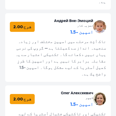
ہے۔
Андрей Вне-Эмоций
تجزیہ کار
شرح 2.00
اسپین -1.5
ناک آؤٹ مرحلے میں اسپین مختلف اور زیادہ
سنجیدہ انداز سے کھیلتا ہے — گروپ کی نرمی
یہاں نہیں دکھائے گا۔ تکنیکی اعتبار سے یہ
مقابلہ برابر کا نہیں ہے اور اسپین کا طرزِ
کھیل آسٹریا کے لیے مشکل ہوگا۔ اسپین -1.5
واضح پک ہے۔
Олег Алексеевич
کیپر
شرح 2.00
اسپین -1.5
تکنیکی اور تاکتیکی فٹبال آسٹریا کے لیے