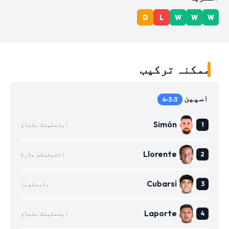
D
L
W
W
W
ممکنہ ترکیب
اسپین
4-3-3
Simón
ایتھلیٹک بلباؤ
Llorente
اٹلیٹیکو مڈرڈ
Cubarsí
بارسلونا
Laporte
ایتھلیٹک بلباؤ