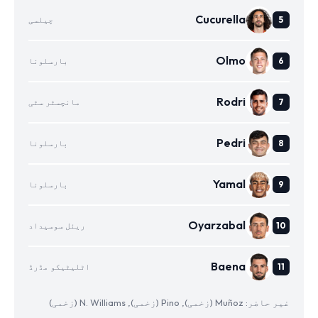
Cucurella
چیلسی
Olmo
بارسلونا
Rodri
مانچسٹر سٹی
Pedri
بارسلونا
Yamal
بارسلونا
Oyarzabal
ریئل سوسیداد
Baena
اٹلیٹیکو مڈرڈ
غیر حاضر: Muñoz (زخمی), Pino (زخمی), N. Williams (زخمی)