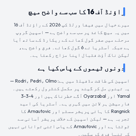
راؤنڈ آف 16 کا سب سے واضح میچ
میرے خیال میں فیفا ورلڈ کپ 2026 کے راؤنڈ آف 16
میں یہ میچ کاغذ پر سب سے واضح ہے — اسپین گروپ
مرحلے میں صفر گول کھانے کے ریکارڈ کے ساتھ آیا
ہے جبکہ آسٹریا نے 6 گول کھائے۔ فرق واضح ہے،
لیکن ناک آؤٹ فٹبال اپنا مزاج رکھتا ہے۔
دونوں ٹیموں کے پاس کیا ہے
اسپین کی طاقت مڈفیلڈ میں ہے: Rodri، Pedri، Olmo —
یہ تینوں مل کر گیند پر مکمل کنٹرول رکھتے ہیں۔
Yamal اور Oyarzabal آگے خطرناک ہیں اور 4-3-3
فارمیشن ہر لائن میں گہری ہے۔ آسٹریا کی امید
Rangnick کا ہائی پریشر سسٹم اور Arnautovic کا
تجربہ ہے — لیکن اسپین کے خلاف پریشر آسانی سے
ٹوٹتا ہے اور Arnautovic کے پاس اتنی توانائی نہیں
کہ تنہا فرق کر سکیں۔