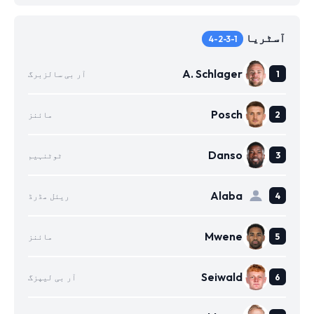
آسٹریا
4-2-3-1
A. Schlager
آر بی سالزبرگ
Posch
مائنز
Danso
ٹوٹنہیم
Alaba
ریئل مڈرڈ
Mwene
مائنز
Seiwald
آر بی لیپزگ