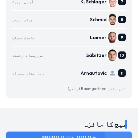
K. Schlager
آر بی لیپزگ
Schmid
ورڈر بریمن
Laimer
بایرن میونخ
Sabitzer
بوروسیا ڈارٹمنڈ
Arnautovic
ریڈ اسٹار بلغراد
غیر حاضر: Baumgartner (زخمی)
میچ کا جائزہ