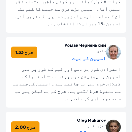
کیا — 6 گول کھائے اور کوئی واضح اعتماد نظر
نہیں آیا۔ اسپین بڑے فرق سے جیتے گا کیونکہ
ان کے سامنے ایسی کمزور دفاع پہلے نہیں آئی۔
اسپین -1.5 میرا پکا انتخاب ہے۔
Роман Черненький
شائق
شرح 1.33
اسپین کی جیت
انفرادی طور پر بھی اور ٹیم کے طور پر بھی
اسپین ہر پوزیشن میں بہتر ہے — آسٹریا کے
کھلاڑی خود بھی یہ جانتے ہیں۔ اسپین کی جیت سب
سے محفوظ شرط لگتی ہے۔ شرح کم ہے لیکن یہی سب
سے سمجھداری کی بات ہے۔
Oleg Makarov
تجزیہ کار
شرح 2.00