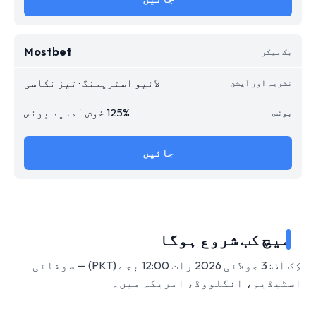
Mostbet
لائیو اسٹریمنگ · تیز نکاسی
125% خوش آمدید بونس
جائیں
میچ کب شروع ہوگا
کِک آف: 3 جولائی 2026 رات 12:00 بجے (PKT) — سوفائی
اسٹیڈیم، انگلووڈ، امریکہ میں۔