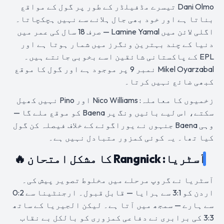
Dani Olmo تیسرے مڈفیلڈر کے طور پر گول کے مواقع
بناتا ہے اور خود بھی جال ہلانے سے نہیں ہچکچاتا۔
اگلی لائن میں Lamine Yamal — صرف 18 سال کی عمر میں
دنیا کے چند بہترین ونگرز میں شمار ہوتا ہے اور
EPL کے پاکستانی شائقین اسے بخوبی جانتے ہیں۔
Mikel Oyarzabal نمبر 9 پر موجود ہے اور گول کا موقع
کبھی ضائع نہیں کرتا۔
زخمیوں کا معاملہ: Nico Williams اور Pino نہیں کھیل
سکتے، اس لیے بائیں ونگ پر Baena کو موقع ملے گا —
وہی Baena جنہوں نے یوراگوئے کے خلاف فیصلہ کن گول
کیا تھا۔ یہ کوئی کمزور متبادل نہیں ہے۔
آسٹریا: Rangnick کا مشکل امتحان 🔥
آسٹریا نے گروپ مرحلے میں مخلوط تصویر پیش کی۔
اردن کو 3:1 سے ہرایا — قابل قبول۔ ارجنٹینا سے 0:2
سے ہارے — سمجھ میں آتا ہے۔ لیکن الجیریا کے ساتھ
3:3 کی برابری نے دفاعی کمزوری کو بالکل بے نقاب