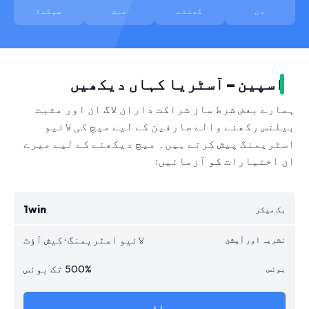
دن
گھنٹے
منٹ
سیکنڈ
اسپین – آسٹریا کہاں دیکھیں
ہمارے بعض شرط ساز شراکت داران لاگ ان اور مثبت
بیلنس رکھنے والے صارفین کے لیے میچ کی لائیو
اسٹریمنگ پیش کرتے ہیں۔ میچ دیکھنے کے لیے میرے
ان اختیارات کو آزمائیں:
1win
لائیو اسٹریمنگ · کیش آؤٹ
500% تک بونس
جائیں