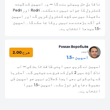
ناقابلِ حل پہیلی بنے گا — وہ اسپین کے گیند
کنٹرول کا جواب نہیں دے سکتے۔ Rodri اور Pedri
مڈفیلڈ میں سب کچھ کنٹرول کریں گے اور اسپین
کو آگے بڑھنے سے نہیں روکا جا سکے گا۔ اسپین
-1.5 سیدھا انتخاب ہے۔
Роман Воробьёв
کیپر
شرح 2.00
اسپین -1.5
اسپین نے گروپ میں اپنی طاقت ثابت کی — اب
ناک آؤٹ میں 2 گول کے فرق سے جیتیں گے۔ آسٹریا
کے پاس کوئی بھی ایسا کھلاڑی نہیں جو اسپین کی
مضبوط دفاع کو توڑ سکے۔ اسپین -1.5 میرا
انتخاب ہے۔