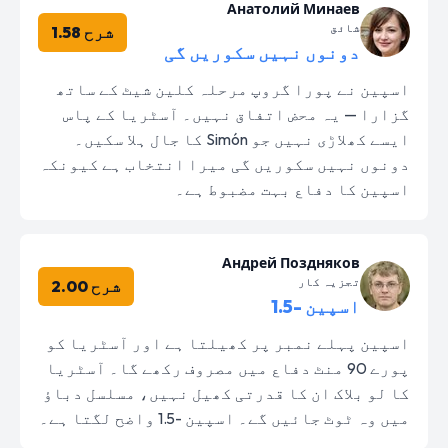
Анатолий Минаев
شائق
شرح 1.58
دونوں نہیں سکوریں گی
اسپین نے پورا گروپ مرحلہ کلین شیٹ کے ساتھ
گزارا — یہ محض اتفاق نہیں۔ آسٹریا کے پاس
ایسے کھلاڑی نہیں جو Simón کا جال ہلا سکیں۔
دونوں نہیں سکوریں گی میرا انتخاب ہے کیونکہ
اسپین کا دفاع بہت مضبوط ہے۔
Андрей Поздняков
تجزیہ کار
شرح 2.00
اسپین -1.5
اسپین پہلے نمبر پر کھیلتا ہے اور آسٹریا کو
پورے 90 منٹ دفاع میں مصروف رکھے گا۔ آسٹریا
کا لو بلاک ان کا قدرتی کھیل نہیں، مسلسل دباؤ
میں وہ ٹوٹ جائیں گے۔ اسپین -1.5 واضح لگتا ہے۔