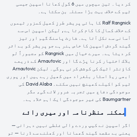
کر دیا۔ تین میچوں میں 6 گول کھانا اسپین جیسی
ٹیم کے خلاف بہت بڑا مسئلہ بن سکتا ہے۔
Ralf Rangnick کا ہائی پریشر طرزِ کھیل کمزور ٹیموں
کے خلاف کمال کا کام کرتا ہے، لیکن اسپین اس سے
آسانی سے نکل آتا ہے۔ شارٹ پاسنگ گیم اور تیز
گیند گردش اسپین کا خاص ہنر ہے جو پریشر کو بے اثر
کر دیتا ہے۔ میرے خیال میں Rangnick کو مجبوراً لو
بلاک اختیار کرنا پڑے گا اور Arnautovic کے ذریعے
کاؤنٹر اٹیک کی کوشش کرنی ہوگی۔ لیکن Arnautovic
ابھی ریڈ اسٹار بلغراد میں کھیل رہے ہیں اور پوری
ٹیم کو اکیلے کھینچ نہیں سکتے۔ David Alaba کی
موجودگی دفاع میں تجربہ ضرور لائے گی، مگر
Baumgartner کی غیر موجودگی ایک اہم خلاء ہے۔
ممکنہ منظرنامہ اور میری رائے
اگر اسپین نے کیپ وردے والی غلطی نہیں دہرائی —
یعنی بے مقصد گیند گھمانا اور کھلنے سے ڈرنا — تو