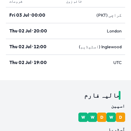
ٹائم زون
شروعات
کراچی (PKT)
Fri 03 Jul · 00:00
Thu 02 Jul · 20:00
London
Inglewood (اسٹیڈیم)
Thu 02 Jul · 12:00
Thu 02 Jul · 19:00
UTC
حالیہ فارم
اسپین
W
W
D
W
D
آسٹریا