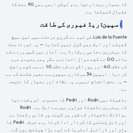
کا معیار بہت اونچا ہے، لیکن ابھی بھی 90 منٹ کا
فٹبال کھیلنا ہے۔
اسپین: ریڈ فیوری کی طاقت
Luis de la Fuente کی ٹیم نے گروپ مرحلے میں تین میچ
کھیلے اور ایک بھی گول نہیں کھایا — یہ ٹورنامنٹ
کا بہترین دفاعی ریکارڈ ہے۔ آغاز میں کیپ وردے کے
ساتھ 0:0 نے کچھ سوال اٹھائے، مگر پھر سعودی عرب
کے خلاف 4:0 اور یوراگوئے کے خلاف 1:0 نے سب کچھ واضح
کر دیا۔ اسپین 34 سرکاری میچوں سے بغیر شکست کے ہے
— یہ محض اتفاق نہیں، یہ نظام اور معیار کا نتیجہ
ہے۔
مڈفیلڈ میں Rodri اور Pedri کا مجموعہ اس وقت دنیا
کے بہترین مڈفیلڈ جوڑوں میں سے ایک ہے۔ Rodri
ہولڈنگ مڈفیلڈر کے طور پر گیند پر قابو رکھتا ہے
اور ڈبل چھلنی کا کردار ادا کرتا ہے، جبکہ Pedri کا
وژن اور ڈرائبل آسٹریا کے لیے بڑا چیلنج ہوں گے۔