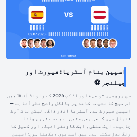
اسپین بنام آسٹریا: فیورٹ اور
چیلنجر ⚽
سچ پوچھیں تو فیفا ورلڈ کپ 2026 کے راؤنڈ آف 16 میں
اس میچ کا نتیجہ کاغذ پر بالکل واضح نظر آتا ہے —
اسپین فیورٹ ہے، آسٹریا انڈر ڈاگ۔ لیکن ناک آؤٹ
فٹبال میں کبھی بھی حتمی دعوے سے نہیں چلنا
چاہیے۔ ایک غلطی، ایک کاؤنٹر اٹیک، اور کھیل کا
رنگ بدل سکتا ہے۔ میں اسے یوں دیکھتا ہوں: اسپین