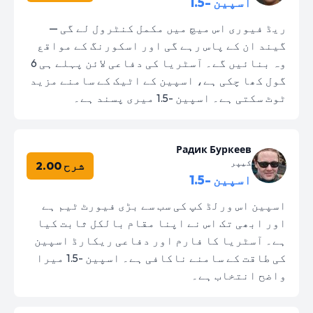
اسپین -1.5
ریڈ فیوری اس میچ میں مکمل کنٹرول لے گی —
گیند ان کے پاس رہے گی اور اسکورنگ کے مواقع
وہ بنائیں گے۔ آسٹریا کی دفاعی لائن پہلے ہی 6
گول کھا چکی ہے، اسپین کے اٹیک کے سامنے مزید
ٹوٹ سکتی ہے۔ اسپین -1.5 میری پسند ہے۔
Радик Буркеев
کیپر
شرح 2.00
اسپین -1.5
اسپین اس ورلڈ کپ کی سب سے بڑی فیورٹ ٹیم ہے
اور ابھی تک اس نے اپنا مقام بالکل ثابت کیا
ہے۔ آسٹریا کا فارم اور دفاعی ریکارڈ اسپین
کی طاقت کے سامنے ناکافی ہے۔ اسپین -1.5 میرا
واضح انتخاب ہے۔