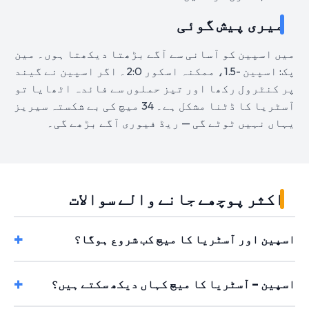
میری پیش گوئی
میں اسپین کو آسانی سے آگے بڑھتا دیکھتا ہوں۔ مین
پک: اسپین -1.5، ممکنہ اسکور 2:0۔ اگر اسپین نے گیند
پر کنٹرول رکھا اور تیز حملوں سے فائدہ اٹھایا تو
آسٹریا کا ڈٹنا مشکل ہے۔ 34 میچ کی بے شکستہ سیریز
یہاں نہیں ٹوٹے گی — ریڈ فیوری آگے بڑھے گی۔
اکثر پوچھے جانے والے سوالات
اسپین اور آسٹریا کا میچ کب شروع ہوگا؟
اسپین – آسٹریا کا میچ کہاں دیکھ سکتے ہیں؟