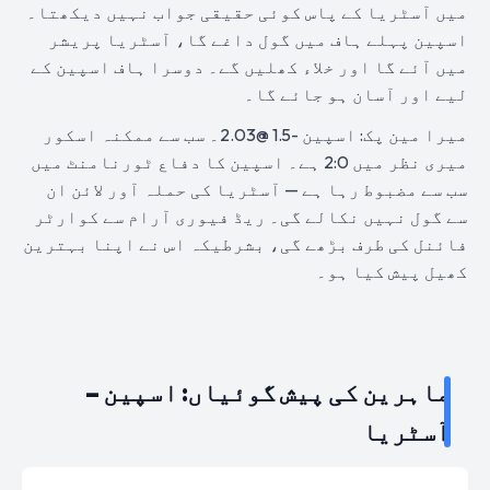
میں آسٹریا کے پاس کوئی حقیقی جواب نہیں دیکھتا۔
اسپین پہلے ہاف میں گول داغے گا، آسٹریا پریشر
میں آئے گا اور خلاء کھلیں گے۔ دوسرا ہاف اسپین کے
لیے اور آسان ہو جائے گا۔
میرا مین پک: اسپین -1.5 @2.03۔ سب سے ممکنہ اسکور
میری نظر میں 2:0 ہے۔ اسپین کا دفاع ٹورنامنٹ میں
سب سے مضبوط رہا ہے — آسٹریا کی حملہ آور لائن ان
سے گول نہیں نکالے گی۔ ریڈ فیوری آرام سے کوارٹر
فائنل کی طرف بڑھے گی، بشرطیکہ اس نے اپنا بہترین
کھیل پیش کیا ہو۔
ماہرین کی پیش گوئیاں: اسپین –
آسٹریا