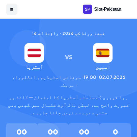
☰
فیفا ورلڈ کپ 2026 · راؤنڈ آف 16
VS
اسپین
آسٹریا
02.07.2026 · 19:00 · سوفائی اسٹیڈیم، انگلووڈ،
امریکہ
ریڈ فیوری کے سامنے آسٹریا کا امتحان — کاغذ پر
فیورٹ واضح ہے، لیکن ناک آؤٹ فٹبال میں کبھی بھی
حتمی دعوے سے نہیں چلنا چاہیے۔
00
00
00
0