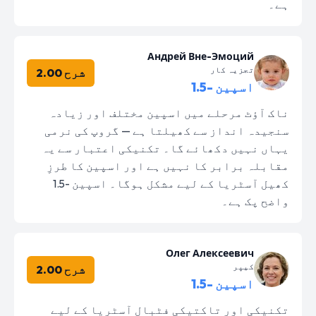
ہے۔
Андрей Вне-Эмоций
تجزیہ کار
شرح 2.00
اسپین -1.5
ناک آؤٹ مرحلے میں اسپین مختلف اور زیادہ
سنجیدہ انداز سے کھیلتا ہے — گروپ کی نرمی
یہاں نہیں دکھائے گا۔ تکنیکی اعتبار سے یہ
مقابلہ برابر کا نہیں ہے اور اسپین کا طرزِ
کھیل آسٹریا کے لیے مشکل ہوگا۔ اسپین -1.5
واضح پک ہے۔
Олег Алексеевич
کیپر
شرح 2.00
اسپین -1.5
تکنیکی اور تاکتیکی فٹبال آسٹریا کے لیے