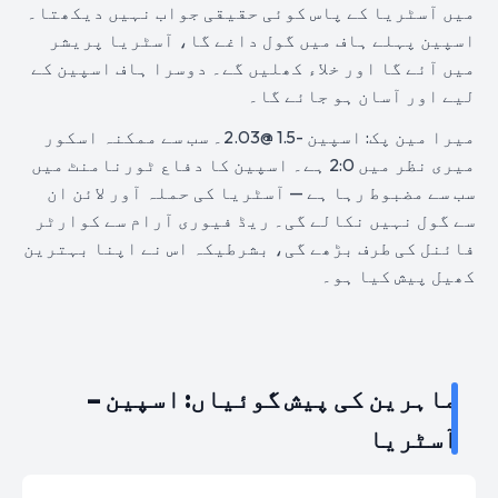
میں آسٹریا کے پاس کوئی حقیقی جواب نہیں دیکھتا۔
اسپین پہلے ہاف میں گول داغے گا، آسٹریا پریشر
میں آئے گا اور خلاء کھلیں گے۔ دوسرا ہاف اسپین کے
لیے اور آسان ہو جائے گا۔
میرا مین پک: اسپین -1.5 @2.03۔ سب سے ممکنہ اسکور
میری نظر میں 2:0 ہے۔ اسپین کا دفاع ٹورنامنٹ میں
سب سے مضبوط رہا ہے — آسٹریا کی حملہ آور لائن ان
سے گول نہیں نکالے گی۔ ریڈ فیوری آرام سے کوارٹر
فائنل کی طرف بڑھے گی، بشرطیکہ اس نے اپنا بہترین
کھیل پیش کیا ہو۔
ماہرین کی پیش گوئیاں: اسپین –
آسٹریا