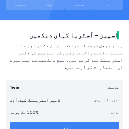
دن
گھنٹے
منٹ
سیکنڈ
اسپین – آسٹریا کہاں دیکھیں
ہمارے بعض شرط ساز شراکت داران لاگ ان اور مثبت
بیلنس رکھنے والے صارفین کے لیے میچ کی لائیو
اسٹریمنگ پیش کرتے ہیں۔ میچ دیکھنے کے لیے میرے
ان اختیارات کو آزمائیں:
1win
لائیو اسٹریمنگ · کیش آؤٹ
500% تک بونس
جائیں