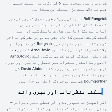
کر دیا۔ تین میچوں میں 6 گول کھانا اسپین جیسی
ٹیم کے خلاف بہت بڑا مسئلہ بن سکتا ہے۔
Ralf Rangnick کا ہائی پریشر طرزِ کھیل کمزور ٹیموں
کے خلاف کمال کا کام کرتا ہے، لیکن اسپین اس سے
آسانی سے نکل آتا ہے۔ شارٹ پاسنگ گیم اور تیز
گیند گردش اسپین کا خاص ہنر ہے جو پریشر کو بے اثر
کر دیتا ہے۔ میرے خیال میں Rangnick کو مجبوراً لو
بلاک اختیار کرنا پڑے گا اور Arnautovic کے ذریعے
کاؤنٹر اٹیک کی کوشش کرنی ہوگی۔ لیکن Arnautovic
ابھی ریڈ اسٹار بلغراد میں کھیل رہے ہیں اور پوری
ٹیم کو اکیلے کھینچ نہیں سکتے۔ David Alaba کی
موجودگی دفاع میں تجربہ ضرور لائے گی، مگر
Baumgartner کی غیر موجودگی ایک اہم خلاء ہے۔
ممکنہ منظرنامہ اور میری رائے
اگر اسپین نے کیپ وردے والی غلطی نہیں دہرائی —
یعنی بے مقصد گیند گھمانا اور کھلنے سے ڈرنا — تو