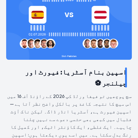
اسپین بنام آسٹریا: فیورٹ اور
چیلنجر ⚽
سچ پوچھیں تو فیفا ورلڈ کپ 2026 کے راؤنڈ آف 16 میں
اس میچ کا نتیجہ کاغذ پر بالکل واضح نظر آتا ہے —
اسپین فیورٹ ہے، آسٹریا انڈر ڈاگ۔ لیکن ناک آؤٹ
فٹبال میں کبھی بھی حتمی دعوے سے نہیں چلنا
چاہیے۔ ایک غلطی، ایک کاؤنٹر اٹیک، اور کھیل کا
رنگ بدل سکتا ہے۔ میں اسے یوں دیکھتا ہوں: اسپین