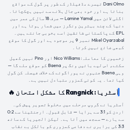
Dani Olmo تیسرے مڈفیلڈر کے طور پر گول کے مواقع
بناتا ہے اور خود بھی جال ہلانے سے نہیں ہچکچاتا۔
اگلی لائن میں Lamine Yamal — صرف 18 سال کی عمر میں
دنیا کے چند بہترین ونگرز میں شمار ہوتا ہے اور
EPL کے پاکستانی شائقین اسے بخوبی جانتے ہیں۔
Mikel Oyarzabal نمبر 9 پر موجود ہے اور گول کا موقع
کبھی ضائع نہیں کرتا۔
زخمیوں کا معاملہ: Nico Williams اور Pino نہیں کھیل
سکتے، اس لیے بائیں ونگ پر Baena کو موقع ملے گا —
وہی Baena جنہوں نے یوراگوئے کے خلاف فیصلہ کن گول
کیا تھا۔ یہ کوئی کمزور متبادل نہیں ہے۔
آسٹریا: Rangnick کا مشکل امتحان 🔥
آسٹریا نے گروپ مرحلے میں مخلوط تصویر پیش کی۔
اردن کو 3:1 سے ہرایا — قابل قبول۔ ارجنٹینا سے 0:2
سے ہارے — سمجھ میں آتا ہے۔ لیکن الجیریا کے ساتھ
3:3 کی برابری نے دفاعی کمزوری کو بالکل بے نقاب