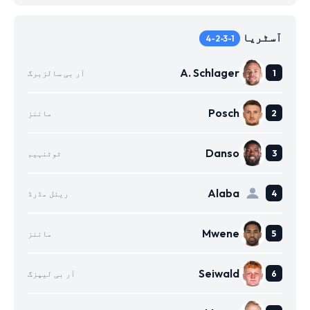
آسٹریا
4-2-3-1
A. Schlager
آر بی سالزبرگ
Posch
مائنز
Danso
ٹوٹنہیم
Alaba
ریئل مڈرڈ
Mwene
مائنز
Seiwald
آر بی لیپزگ