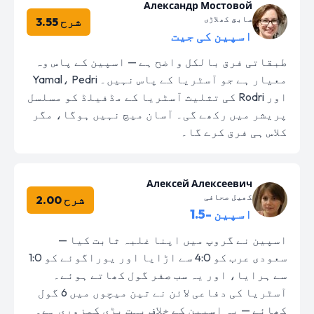
Александр Мостовой
سابق کھلاڑی
شرح 3.55
اسپین کی جیت
طبقاتی فرق بالکل واضح ہے — اسپین کے پاس وہ
معیار ہے جو آسٹریا کے پاس نہیں۔ Yamal، Pedri
اور Rodri کی تثلیث آسٹریا کے مڈفیلڈ کو مسلسل
پریشر میں رکھے گی۔ آسان میچ نہیں ہوگا، مگر
کلاس ہی فرق کرے گا۔
Алексей Алексеевич
کھیل صحافی
شرح 2.00
اسپین -1.5
اسپین نے گروپ میں اپنا غلبہ ثابت کیا —
سعودی عرب کو 4:0 سے اڑایا اور یوراگوئے کو 1:0
سے ہرایا، اور یہ سب صفر گول کھاتے ہوئے۔
آسٹریا کی دفاعی لائن نے تین میچوں میں 6 گول
کھائے — یہ اسپین کے خلاف بہت بڑی کمزوری ہے۔