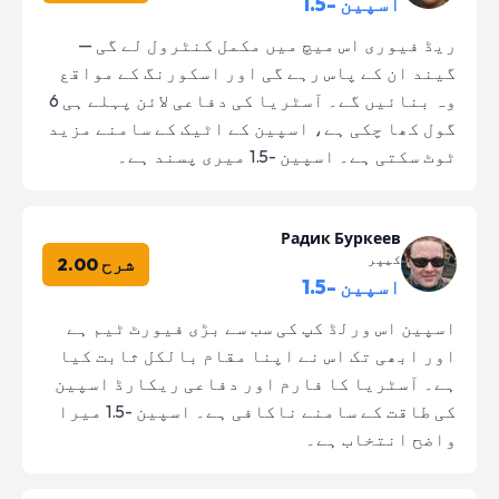
اسپین -1.5
ریڈ فیوری اس میچ میں مکمل کنٹرول لے گی —
گیند ان کے پاس رہے گی اور اسکورنگ کے مواقع
وہ بنائیں گے۔ آسٹریا کی دفاعی لائن پہلے ہی 6
گول کھا چکی ہے، اسپین کے اٹیک کے سامنے مزید
ٹوٹ سکتی ہے۔ اسپین -1.5 میری پسند ہے۔
Радик Буркеев
کیپر
شرح 2.00
اسپین -1.5
اسپین اس ورلڈ کپ کی سب سے بڑی فیورٹ ٹیم ہے
اور ابھی تک اس نے اپنا مقام بالکل ثابت کیا
ہے۔ آسٹریا کا فارم اور دفاعی ریکارڈ اسپین
کی طاقت کے سامنے ناکافی ہے۔ اسپین -1.5 میرا
واضح انتخاب ہے۔