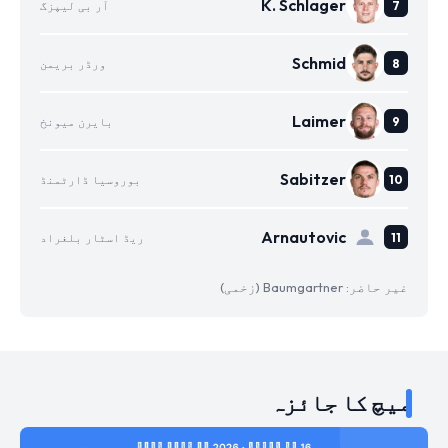
K. Schlager
آر بی لیپزگ
Schmid
ورڈر بریمن
Laimer
بایرن میونخ
Sabitzer
بوروسیا ڈارٹمنڈ
Arnautovic
ریڈ اسٹار بلغراد
غیر حاضر: Baumgartner (زخمی)
میچ کا جائزہ