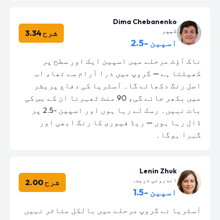
Dima Chebanenko
کیپر
شرح 3.34
اسپین -2.5
ناک آؤٹ مرحلے میں اسپین ایک اور سطح پر
کھیلتا ہے — گروپ میں ذرا آرام سے تھا، اب
اصل رنگ دکھائے گا۔ آسٹریا کی دفاع پریشر
میں بکھر جائے گی، 90 منٹ ٹھہرنا ان کے بس کی
بات نہیں۔ رسک لے رہا ہوں اور اسپین -2.5 پر
ڈال رہا ہوں — ریڈ فیوری کا رنگ ابھی اور
گہرا ہوگا۔
Lenin Zhuk
اندرونی ذریعہ
شرح 2.00
اسپین -1.5
آسٹریا نے گروپ مرحلے میں بالکل متاثر نہیں