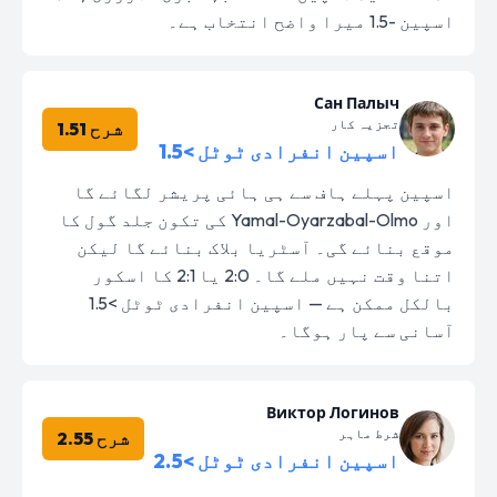
اسپین -1.5 میرا واضح انتخاب ہے۔
Сан Палыч
تجزیہ کار
شرح 1.51
اسپین انفرادی ٹوٹل >1.5
اسپین پہلے ہاف سے ہی ہائی پریشر لگائے گا
اور Yamal-Oyarzabal-Olmo کی تکون جلد گول کا
موقع بنائے گی۔ آسٹریا بلاک بنائے گا لیکن
اتنا وقت نہیں ملے گا۔ 2:0 یا 2:1 کا اسکور
بالکل ممکن ہے — اسپین انفرادی ٹوٹل >1.5
آسانی سے پار ہوگا۔
Виктор Логинов
شرط ماہر
شرح 2.55
اسپین انفرادی ٹوٹل >2.5