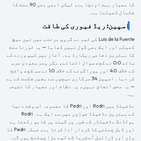
کا معیار بہت اونچا ہے، لیکن ابھی بھی 90 منٹ کا
فٹبال کھیلنا ہے۔
اسپین: ریڈ فیوری کی طاقت
Luis de la Fuente کی ٹیم نے گروپ مرحلے میں تین میچ
کھیلے اور ایک بھی گول نہیں کھایا — یہ ٹورنامنٹ
کا بہترین دفاعی ریکارڈ ہے۔ آغاز میں کیپ وردے کے
ساتھ 0:0 نے کچھ سوال اٹھائے، مگر پھر سعودی عرب
کے خلاف 4:0 اور یوراگوئے کے خلاف 1:0 نے سب کچھ واضح
کر دیا۔ اسپین 34 سرکاری میچوں سے بغیر شکست کے ہے
— یہ محض اتفاق نہیں، یہ نظام اور معیار کا نتیجہ
ہے۔
مڈفیلڈ میں Rodri اور Pedri کا مجموعہ اس وقت دنیا
کے بہترین مڈفیلڈ جوڑوں میں سے ایک ہے۔ Rodri
ہولڈنگ مڈفیلڈر کے طور پر گیند پر قابو رکھتا ہے
اور ڈبل چھلنی کا کردار ادا کرتا ہے، جبکہ Pedri کا
وژن اور ڈرائبل آسٹریا کے لیے بڑا چیلنج ہوں گے۔