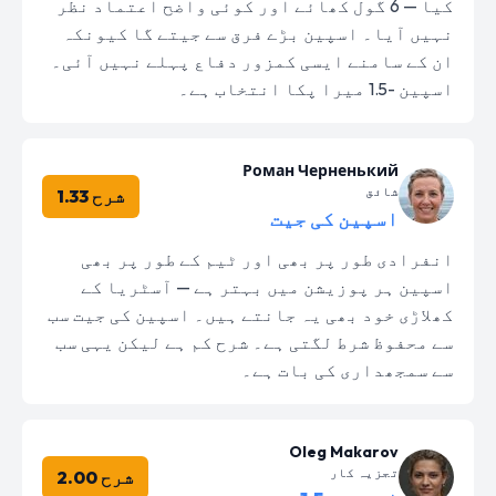
کیا — 6 گول کھائے اور کوئی واضح اعتماد نظر
نہیں آیا۔ اسپین بڑے فرق سے جیتے گا کیونکہ
ان کے سامنے ایسی کمزور دفاع پہلے نہیں آئی۔
اسپین -1.5 میرا پکا انتخاب ہے۔
Роман Черненький
شائق
شرح 1.33
اسپین کی جیت
انفرادی طور پر بھی اور ٹیم کے طور پر بھی
اسپین ہر پوزیشن میں بہتر ہے — آسٹریا کے
کھلاڑی خود بھی یہ جانتے ہیں۔ اسپین کی جیت سب
سے محفوظ شرط لگتی ہے۔ شرح کم ہے لیکن یہی سب
سے سمجھداری کی بات ہے۔
Oleg Makarov
تجزیہ کار
شرح 2.00