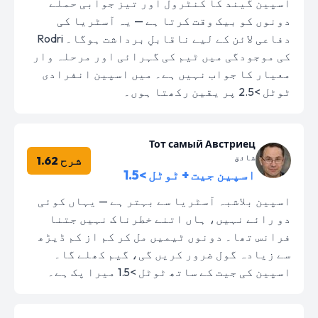
اسپین گیند کا کنٹرول اور تیز جوابی حملے
دونوں کو بیک وقت کرتا ہے — یہ آسٹریا کی
دفاعی لائن کے لیے ناقابلِ برداشت ہوگا۔ Rodri
کی موجودگی میں ٹیم کی گہرائی اور مرحلہ وار
معیار کا جواب نہیں ہے۔ میں اسپین انفرادی
ٹوٹل >2.5 پر یقین رکھتا ہوں۔
Тот самый Австриец
شائق
شرح 1.62
اسپین جیت + ٹوٹل >1.5
اسپین بلاشبہ آسٹریا سے بہتر ہے — یہاں کوئی
دو رائے نہیں، ہاں اتنے خطرناک نہیں جتنا
فرانس تھا۔ دونوں ٹیمیں مل کر کم از کم ڈیڑھ
سے زیادہ گول ضرور کریں گی، گیم کھلے گا۔
اسپین کی جیت کے ساتھ ٹوٹل >1.5 میرا پک ہے۔