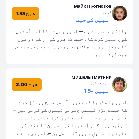
Майк Прогнозов
کیپر
شرح 1.33
اسپین کی جیت
بالکل صاف بات ہے — اسپین جیتے گا اور آسٹریا
گول نہیں کرے گا۔ جیت کا فرق کم از کم دو گول
کا ہوگا اور یہ صاف جیت ہوگی۔ اسپین کی سیدھی
جیت لیتا ہوں۔
Мишель Платини
سابق کھلاڑی
شرح 2.00
اسپین -1.5
اسپین آسٹریا کو تقریباً اسی طرح ہینڈل کرے
گا جیسے بڑی ٹیمیں چھوٹی ٹیموں کو کرتی ہیں —
فرق بہت واضح ہے۔ گیند اور گول دونوں اسپین
کی طرف ہوں گے، آسٹریا کو اسپین کا تکنیکی
فٹبال ناقابلِ حل ہوگا۔ اسپین -1.5 میری رائے