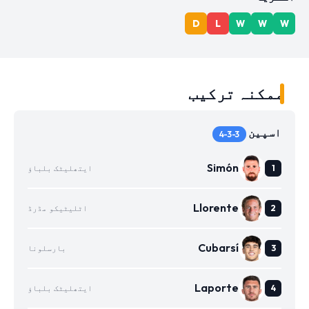
D
L
W
W
W
ممکنہ ترکیب
اسپین
4-3-3
Simón
ایتھلیٹک بلباؤ
Llorente
اٹلیٹیکو مڈرڈ
Cubarsí
بارسلونا
Laporte
ایتھلیٹک بلباؤ