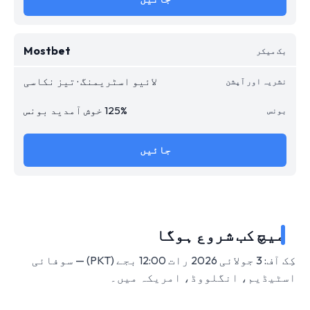
Mostbet
لائیو اسٹریمنگ · تیز نکاسی
125% خوش آمدید بونس
جائیں
میچ کب شروع ہوگا
کِک آف: 3 جولائی 2026 رات 12:00 بجے (PKT) — سوفائی
اسٹیڈیم، انگلووڈ، امریکہ میں۔