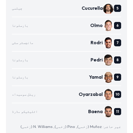
Cucurella
چیلسی
Olmo
بارسلونا
Rodri
مانچسٹر سٹی
Pedri
بارسلونا
Yamal
بارسلونا
Oyarzabal
ریئل سوسیداد
Baena
اٹلیٹیکو مڈرڈ
غیر حاضر: Muñoz (زخمی), Pino (زخمی), N. Williams (زخمی)