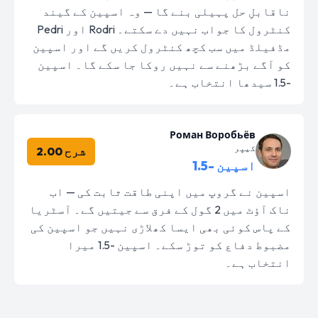
ناقابلِ حل پہیلی بنے گا — وہ اسپین کے گیند
کنٹرول کا جواب نہیں دے سکتے۔ Rodri اور Pedri
مڈفیلڈ میں سب کچھ کنٹرول کریں گے اور اسپین
کو آگے بڑھنے سے نہیں روکا جا سکے گا۔ اسپین
-1.5 سیدھا انتخاب ہے۔
Роман Воробьёв
کیپر
شرح 2.00
اسپین -1.5
اسپین نے گروپ میں اپنی طاقت ثابت کی — اب
ناک آؤٹ میں 2 گول کے فرق سے جیتیں گے۔ آسٹریا
کے پاس کوئی بھی ایسا کھلاڑی نہیں جو اسپین کی
مضبوط دفاع کو توڑ سکے۔ اسپین -1.5 میرا
انتخاب ہے۔