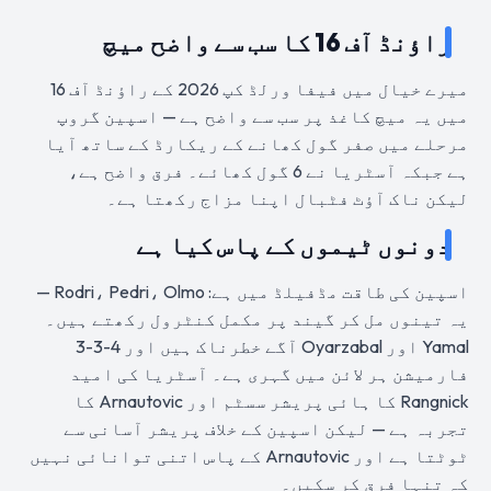
راؤنڈ آف 16 کا سب سے واضح میچ
میرے خیال میں فیفا ورلڈ کپ 2026 کے راؤنڈ آف 16
میں یہ میچ کاغذ پر سب سے واضح ہے — اسپین گروپ
مرحلے میں صفر گول کھانے کے ریکارڈ کے ساتھ آیا
ہے جبکہ آسٹریا نے 6 گول کھائے۔ فرق واضح ہے،
لیکن ناک آؤٹ فٹبال اپنا مزاج رکھتا ہے۔
دونوں ٹیموں کے پاس کیا ہے
اسپین کی طاقت مڈفیلڈ میں ہے: Rodri، Pedri، Olmo —
یہ تینوں مل کر گیند پر مکمل کنٹرول رکھتے ہیں۔
Yamal اور Oyarzabal آگے خطرناک ہیں اور 4-3-3
فارمیشن ہر لائن میں گہری ہے۔ آسٹریا کی امید
Rangnick کا ہائی پریشر سسٹم اور Arnautovic کا
تجربہ ہے — لیکن اسپین کے خلاف پریشر آسانی سے
ٹوٹتا ہے اور Arnautovic کے پاس اتنی توانائی نہیں
کہ تنہا فرق کر سکیں۔