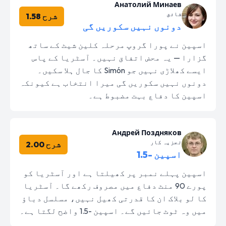
Анатолий Минаев
شائق
شرح 1.58
دونوں نہیں سکوریں گی
اسپین نے پورا گروپ مرحلہ کلین شیٹ کے ساتھ
گزارا — یہ محض اتفاق نہیں۔ آسٹریا کے پاس
ایسے کھلاڑی نہیں جو Simón کا جال ہلا سکیں۔
دونوں نہیں سکوریں گی میرا انتخاب ہے کیونکہ
اسپین کا دفاع بہت مضبوط ہے۔
Андрей Поздняков
تجزیہ کار
شرح 2.00
اسپین -1.5
اسپین پہلے نمبر پر کھیلتا ہے اور آسٹریا کو
پورے 90 منٹ دفاع میں مصروف رکھے گا۔ آسٹریا
کا لو بلاک ان کا قدرتی کھیل نہیں، مسلسل دباؤ
میں وہ ٹوٹ جائیں گے۔ اسپین -1.5 واضح لگتا ہے۔