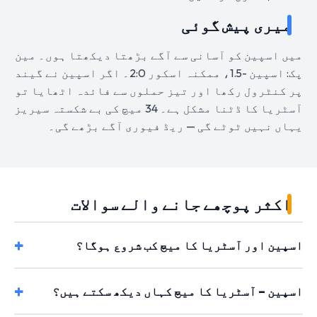
میری پیش گوئی
میں اسپین کو آسانی سے آگے بڑھتا دیکھتا ہوں۔ مین
پک: اسپین -1.5، ممکنہ اسکور 2:0۔ اگر اسپین نے گیند
پر کنٹرول رکھا اور تیز حملوں سے فائدہ اٹھایا تو
آسٹریا کا ڈٹنا مشکل ہے۔ 34 میچ کی بے شکستہ سیریز
یہاں نہیں ٹوٹے گی — ریڈ فیوری آگے بڑھے گی۔
اکثر پوچھے جانے والے سوالات
اسپین اور آسٹریا کا میچ کب شروع ہوگا؟
اسپین – آسٹریا کا میچ کہاں دیکھ سکتے ہیں؟