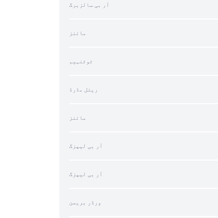
آر بی سالزبرگ
مائنز
ٹوٹنہیم
ریئل مڈرڈ
مائنز
آر بی لیپزگ
آر بی لیپزگ
ورڈر بریمن