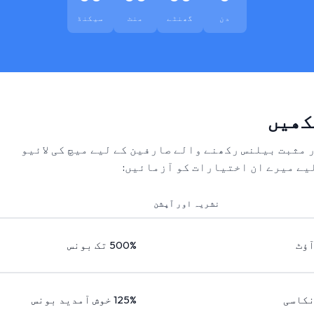
دن
گھنٹے
منٹ
سیکنڈ
کھیں
ر مثبت بیلنس رکھنے والے صارفین کے لیے میچ کی لائیو
یے میرے ان اختیارات کو آزمائیں:
نشریہ اور آپشن
آؤٹ
500% تک بونس
نکاسی
125% خوش آمدید بونس