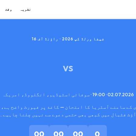
نشریہ
وقت
فیفا ورلڈ کپ 2026 · راؤنڈ آف 16
VS
02.07.2026 · 19:00 · سوفائی اسٹیڈیم، انگلووڈ، امریکہ
 کے سامنے آسٹریا کا امتحان — کاغذ پر فیورٹ واضح ہے، 
ؤٹ فٹبال میں کبھی بھی حتمی دعوے سے نہیں چلنا چاہیے۔
00
00
00
0