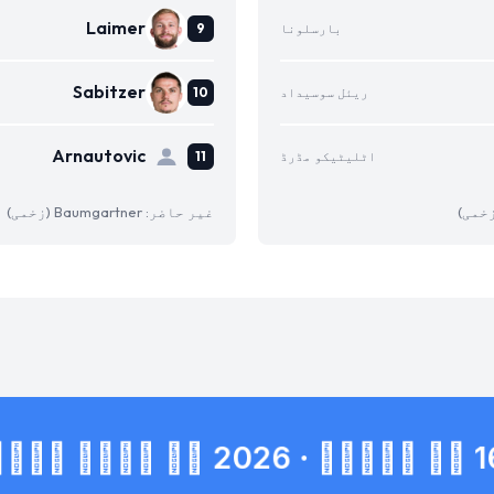
Laimer
بارسلونا
Sabitzer
ریئل سوسیداد
Arnautovic
اٹلیٹیکو مڈرڈ
غیر حاضر: Baumgartner (زخمی)