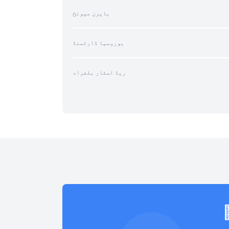
بایرن میونخ
بوروسیا ڈارٹمنڈ
ریڈ اسٹار بلغراد