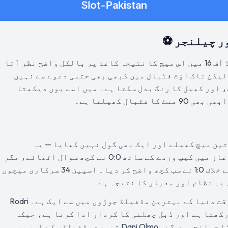
ر چیلنجر ⚽
سچ پوچھیں تو فیفا ورلڈ کپ 2026 کے راؤنڈ آف 16 میں اس میچ کا نتیجہ کاغذ پر بالکل واضح نظر آتا
لیکن ناک آؤٹ فٹبال میں کبھی بھی حتمی دعوے سے نہیں
 اور کھیل کا رنگ بدل سکتا ہے۔ میں اسے یوں دیکھتا
بال کھیلنا ہے۔
 مرحلے میں تین میچ کھیلے اور ایک بھی گول نہیں کھایا — یہ
ٹورنامنٹ کا بہترین دفاعی ریکارڈ ہے۔ آغاز میں کیپ وردے کے ساتھ 0:0 نے کچھ سوال اٹھائے، مگر
پھر سعودی عرب کے خلاف 4:0 اور یوراگوئے کے خلاف 1:0 نے سب کچھ واضح کر دیا۔ اسپین 34 سرکاری میچوں
 یہ نظام اور معیار کا نتیجہ ہے۔
مڈفیلڈ میں Rodri اور Pedri کا مجموعہ اس وقت دنیا کے بہترین مڈفیلڈ جوڑوں میں سے ایک ہے۔ Rodri
کھتا ہے اور ڈبل چھلنی کا کردار ادا کرتا ہے، جبکہ
Pedri کا وژن اور ڈرائبل آسٹریا کے لیے بڑا چیلنج ہوں گے۔ Dani Olmo تیسرے مڈفیلڈر کے طور پر