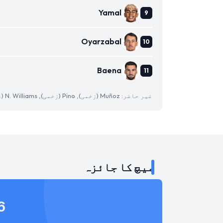
Yamal
Oyarzabal
Baena
غیر حاضر: Muñoz (زخمی), Pino (زخمی), N. Williams (زخمی)
میچ کا جائزہ