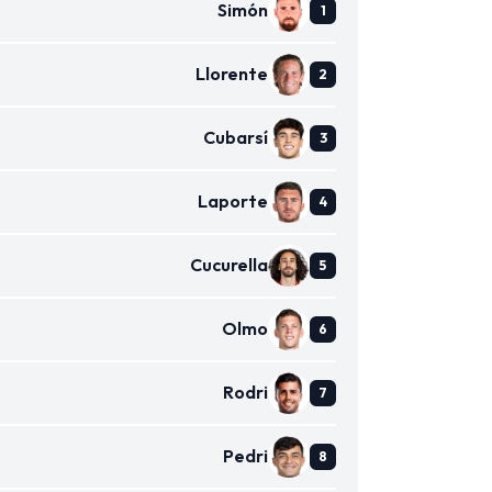
Simón
Llorente
Cubarsí
Laporte
Cucurella
Olmo
Rodri
Pedri