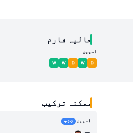
حالیہ فارم
اسپین
W
W
D
W
D
ممکنہ ترکیب
اسپین
4-3-3