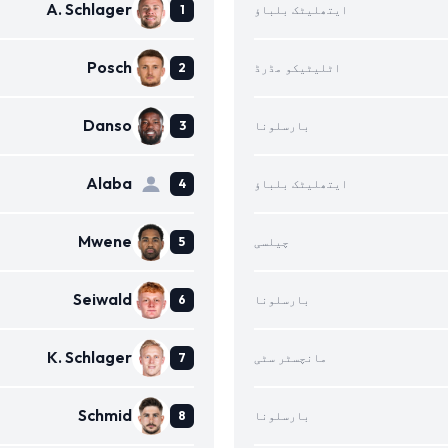
A. Schlager
ایتھلیٹک بلباؤ
Posch
اٹلیٹیکو مڈرڈ
Danso
بارسلونا
Alaba
ایتھلیٹک بلباؤ
Mwene
چیلسی
Seiwald
بارسلونا
K. Schlager
مانچسٹر سٹی
Schmid
بارسلونا