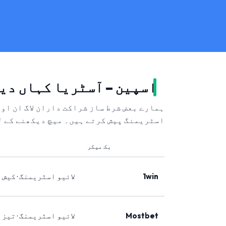
اسپین – آسٹریا کہاں دی
ہمارے بعض شرط ساز شراکت داران لاگ ان او
اسٹریمنگ پیش کرتے ہیں۔ میچ دیکھنے کے ل
بک میکر
1win
لائیو اسٹریمنگ · کیش 
Mostbet
لائیو اسٹریمنگ · تیز 