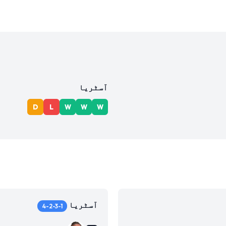
آسٹریا
D
L
W
W
W
آسٹریا
4-2-3-1