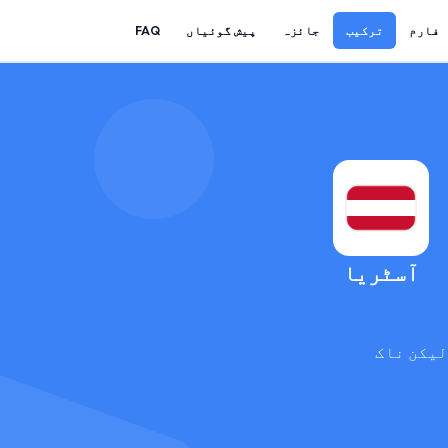
فارم
ترکیب
جائزہ
پیش گوئیاں
FAQ
آسٹریا
لیکن ناک