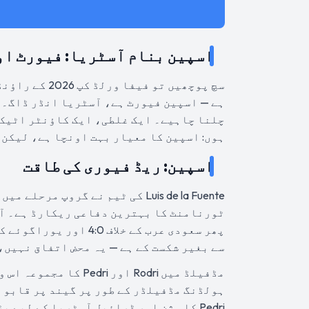
اسپین بنام آسٹریا: فیورٹ او
ہے — اسپین فیورٹ ہے، آسٹریا انڈر ڈاگ۔ 
چلنا چاہیے۔ ایک غلطی، ایک کاؤنٹر اٹیک،
ہوں: اسپین کا معیار بہت اونچا ہے، لیکن ابھی بھی 90 منٹ کا فٹ
اسپین: ریڈ فیوری کی طاقت
Luis de la Fuente کی ٹیم نے گروپ
سے بغیر شکست کے ہے — یہ محض اتفاق نہیں،
ہولڈنگ مڈفیلڈر کے طور پر گیند پر قابو ر