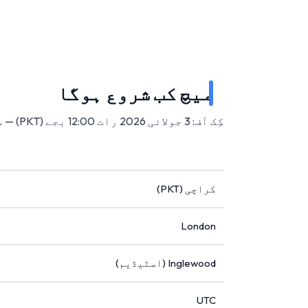
میچ کب شروع ہوگا
کِک آف: 3 جولائی 2026 رات 12:00 بجے (PKT) — سوفائی اسٹیڈیم، انگلووڈ، امریکہ میں۔
کراچی (PKT)
London
Inglewood (اسٹیڈیم)
UTC