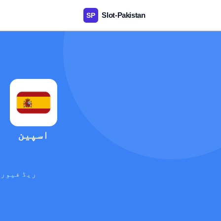
اسپین
ریڈ فیوری
آ