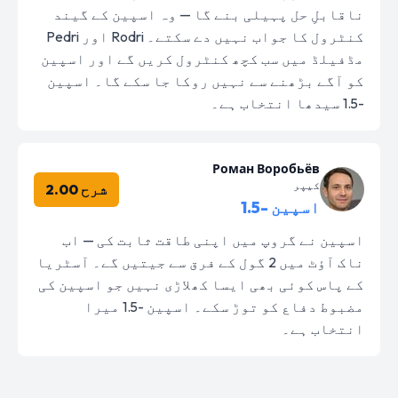
ناقابلِ حل پہیلی بنے گا — وہ اسپین کے گیند
کنٹرول کا جواب نہیں دے سکتے۔ Rodri اور Pedri
مڈفیلڈ میں سب کچھ کنٹرول کریں گے اور اسپین
کو آگے بڑھنے سے نہیں روکا جا سکے گا۔ اسپین
-1.5 سیدھا انتخاب ہے۔
Роман Воробьёв
کیپر
شرح 2.00
اسپین -1.5
اسپین نے گروپ میں اپنی طاقت ثابت کی — اب
ناک آؤٹ میں 2 گول کے فرق سے جیتیں گے۔ آسٹریا
کے پاس کوئی بھی ایسا کھلاڑی نہیں جو اسپین کی
مضبوط دفاع کو توڑ سکے۔ اسپین -1.5 میرا
انتخاب ہے۔