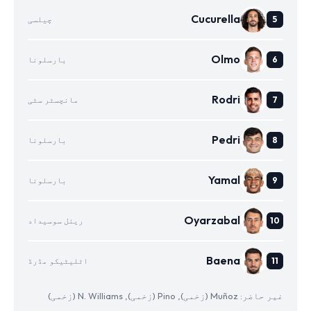
Cucurella
چیلسی
Olmo
بارسلونا
Rodri
مانچسٹر سٹی
Pedri
بارسلونا
Yamal
بارسلونا
Oyarzabal
ریئل سوسیداد
Baena
اٹلیٹیکو مڈرڈ
غیر حاضر: Muñoz (زخمی), Pino (زخمی), N. Williams (زخمی)