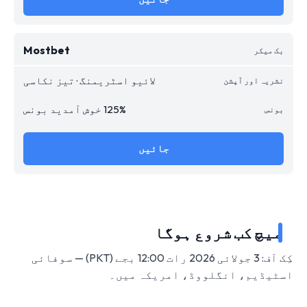
Mostbet
لائیو اسٹریمنگ · تیز نکاسی
125% خوش آمدید بونس
جائیں
میچ کب شروع ہوگا
کِک آف: 3 جولائی 2026 رات 12:00 بجے (PKT) — سوفائی
اسٹیڈیم، انگلووڈ، امریکہ میں۔