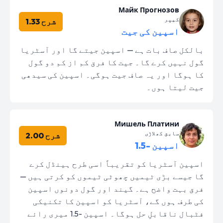
Майк Прогнозов
کیپر
شرح 1.33
اسپین کی جیت
بالکل صاف بات ہے — اسپین جیتے گا اور آسٹریا
گول نہیں کرے گا۔ جیت کا فرق کم از کم دو گول
کا ہوگا اور یہ صاف جیت ہوگی۔ اسپین کی سیدھی
جیت لیتا ہوں۔
Мишель Платини
سابق کھلاڑی
شرح 2.00
اسپین -1.5
اسپین آسٹریا کو تقریباً اسی طرح ہینڈل کرے
گا جیسے بڑی ٹیمیں چھوٹی ٹیموں کو کرتی ہیں —
فرق بہت واضح ہے۔ گیند اور گول دونوں اسپین
کی طرف ہوں گے، آسٹریا کو اسپین کا تکنیکی
فٹبال ناقابلِ حل ہوگا۔ اسپین -1.5 میری رائے