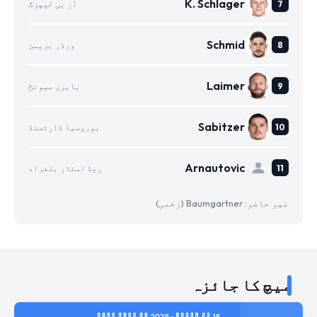
K. Schlager
آر بی لیپزگ
Schmid
ورڈر بریمن
Laimer
بایرن میونخ
Sabitzer
بوروسیا ڈارٹمنڈ
Arnautovic
ریڈ اسٹار بلغراد
غیر حاضر: Baumgartner (زخمی)
میچ کا جائزہ