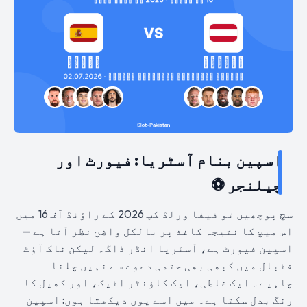
اسپین بنام آسٹریا: فیورٹ اور
چیلنجر ⚽
سچ پوچھیں تو فیفا ورلڈ کپ 2026 کے راؤنڈ آف 16 میں
اس میچ کا نتیجہ کاغذ پر بالکل واضح نظر آتا ہے —
اسپین فیورٹ ہے، آسٹریا انڈر ڈاگ۔ لیکن ناک آؤٹ
فٹبال میں کبھی بھی حتمی دعوے سے نہیں چلنا
چاہیے۔ ایک غلطی، ایک کاؤنٹر اٹیک، اور کھیل کا
رنگ بدل سکتا ہے۔ میں اسے یوں دیکھتا ہوں: اسپین