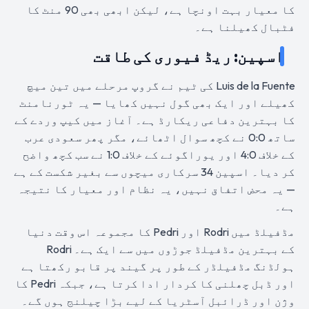
کا معیار بہت اونچا ہے، لیکن ابھی بھی 90 منٹ کا
فٹبال کھیلنا ہے۔
اسپین: ریڈ فیوری کی طاقت
Luis de la Fuente کی ٹیم نے گروپ مرحلے میں تین میچ
کھیلے اور ایک بھی گول نہیں کھایا — یہ ٹورنامنٹ
کا بہترین دفاعی ریکارڈ ہے۔ آغاز میں کیپ وردے کے
ساتھ 0:0 نے کچھ سوال اٹھائے، مگر پھر سعودی عرب
کے خلاف 4:0 اور یوراگوئے کے خلاف 1:0 نے سب کچھ واضح
کر دیا۔ اسپین 34 سرکاری میچوں سے بغیر شکست کے ہے
— یہ محض اتفاق نہیں، یہ نظام اور معیار کا نتیجہ
ہے۔
مڈفیلڈ میں Rodri اور Pedri کا مجموعہ اس وقت دنیا
کے بہترین مڈفیلڈ جوڑوں میں سے ایک ہے۔ Rodri
ہولڈنگ مڈفیلڈر کے طور پر گیند پر قابو رکھتا ہے
اور ڈبل چھلنی کا کردار ادا کرتا ہے، جبکہ Pedri کا
وژن اور ڈرائبل آسٹریا کے لیے بڑا چیلنج ہوں گے۔