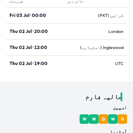
ٹائم زون
شروعات
کراچی (PKT)
Fri 03 Jul · 00:00
Thu 02 Jul · 20:00
London
Inglewood (اسٹیڈیم)
Thu 02 Jul · 12:00
Thu 02 Jul · 19:00
UTC
حالیہ فارم
اسپین
W
W
D
W
D
آسٹریا