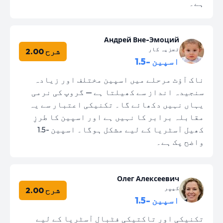
ہے۔
Андрей Вне-Эмоций
تجزیہ کار
شرح 2.00
اسپین -1.5
ناک آؤٹ مرحلے میں اسپین مختلف اور زیادہ
سنجیدہ انداز سے کھیلتا ہے — گروپ کی نرمی
یہاں نہیں دکھائے گا۔ تکنیکی اعتبار سے یہ
مقابلہ برابر کا نہیں ہے اور اسپین کا طرزِ
کھیل آسٹریا کے لیے مشکل ہوگا۔ اسپین -1.5
واضح پک ہے۔
Олег Алексеевич
کیپر
شرح 2.00
اسپین -1.5
تکنیکی اور تاکتیکی فٹبال آسٹریا کے لیے