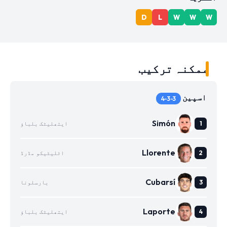
D
L
W
W
W
ممکنہ ترکیب
اسپین
4-3-3
Simón
ایتھلیٹک بلباؤ
Llorente
اٹلیٹیکو مڈرڈ
Cubarsí
بارسلونا
Laporte
ایتھلیٹک بلباؤ