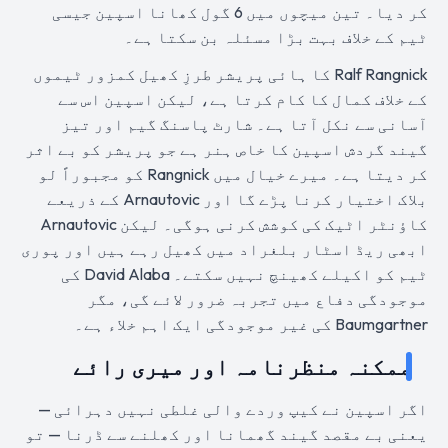
کر دیا۔ تین میچوں میں 6 گول کھانا اسپین جیسی
ٹیم کے خلاف بہت بڑا مسئلہ بن سکتا ہے۔
Ralf Rangnick کا ہائی پریشر طرزِ کھیل کمزور ٹیموں
کے خلاف کمال کا کام کرتا ہے، لیکن اسپین اس سے
آسانی سے نکل آتا ہے۔ شارٹ پاسنگ گیم اور تیز
گیند گردش اسپین کا خاص ہنر ہے جو پریشر کو بے اثر
کر دیتا ہے۔ میرے خیال میں Rangnick کو مجبوراً لو
بلاک اختیار کرنا پڑے گا اور Arnautovic کے ذریعے
کاؤنٹر اٹیک کی کوشش کرنی ہوگی۔ لیکن Arnautovic
ابھی ریڈ اسٹار بلغراد میں کھیل رہے ہیں اور پوری
ٹیم کو اکیلے کھینچ نہیں سکتے۔ David Alaba کی
موجودگی دفاع میں تجربہ ضرور لائے گی، مگر
Baumgartner کی غیر موجودگی ایک اہم خلاء ہے۔
ممکنہ منظرنامہ اور میری رائے
اگر اسپین نے کیپ وردے والی غلطی نہیں دہرائی —
یعنی بے مقصد گیند گھمانا اور کھلنے سے ڈرنا — تو