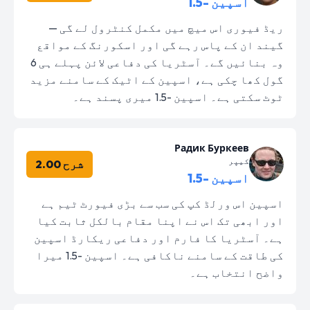
اسپین -1.5
ریڈ فیوری اس میچ میں مکمل کنٹرول لے گی —
گیند ان کے پاس رہے گی اور اسکورنگ کے مواقع
وہ بنائیں گے۔ آسٹریا کی دفاعی لائن پہلے ہی 6
گول کھا چکی ہے، اسپین کے اٹیک کے سامنے مزید
ٹوٹ سکتی ہے۔ اسپین -1.5 میری پسند ہے۔
Радик Буркеев
کیپر
شرح 2.00
اسپین -1.5
اسپین اس ورلڈ کپ کی سب سے بڑی فیورٹ ٹیم ہے
اور ابھی تک اس نے اپنا مقام بالکل ثابت کیا
ہے۔ آسٹریا کا فارم اور دفاعی ریکارڈ اسپین
کی طاقت کے سامنے ناکافی ہے۔ اسپین -1.5 میرا
واضح انتخاب ہے۔