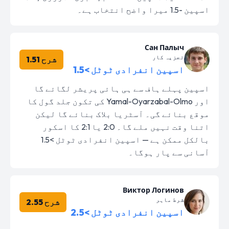
اسپین -1.5 میرا واضح انتخاب ہے۔
Сан Палыч
تجزیہ کار
شرح 1.51
اسپین انفرادی ٹوٹل >1.5
اسپین پہلے ہاف سے ہی ہائی پریشر لگائے گا
اور Yamal-Oyarzabal-Olmo کی تکون جلد گول کا
موقع بنائے گی۔ آسٹریا بلاک بنائے گا لیکن
اتنا وقت نہیں ملے گا۔ 2:0 یا 2:1 کا اسکور
بالکل ممکن ہے — اسپین انفرادی ٹوٹل >1.5
آسانی سے پار ہوگا۔
Виктор Логинов
شرط ماہر
شرح 2.55
اسپین انفرادی ٹوٹل >2.5