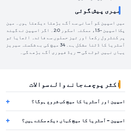
میری پیش گوئی
میں اسپین کو آسانی سے آگے بڑھتا دیکھتا ہوں۔ مین
پک: اسپین -1.5، ممکنہ اسکور 2:0۔ اگر اسپین نے گیند
پر کنٹرول رکھا اور تیز حملوں سے فائدہ اٹھایا تو
آسٹریا کا ڈٹنا مشکل ہے۔ 34 میچ کی بے شکستہ سیریز
یہاں نہیں ٹوٹے گی — ریڈ فیوری آگے بڑھے گی۔
اکثر پوچھے جانے والے سوالات
اسپین اور آسٹریا کا میچ کب شروع ہوگا؟
اسپین – آسٹریا کا میچ کہاں دیکھ سکتے ہیں؟