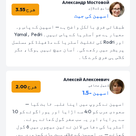
Александр Мостовой
سابق کھلاڑی
شرح 3.55
اسپین کی جیت
طبقاتی فرق بالکل واضح ہے — اسپین کے پاس وہ
معیار ہے جو آسٹریا کے پاس نہیں۔ Yamal، Pedri
اور Rodri کی تثلیث آسٹریا کے مڈفیلڈ کو مسلسل
پریشر میں رکھے گی۔ آسان میچ نہیں ہوگا، مگر
کلاس ہی فرق کرے گا۔
Алексей Алексеевич
کھیل صحافی
شرح 2.00
اسپین -1.5
اسپین نے گروپ میں اپنا غلبہ ثابت کیا —
سعودی عرب کو 4:0 سے اڑایا اور یوراگوئے کو 1:0
سے ہرایا، اور یہ سب صفر گول کھاتے ہوئے۔
آسٹریا کی دفاعی لائن نے تین میچوں میں 6 گول
کھائے — یہ اسپین کے خلاف بہت بڑی کمزوری ہے۔