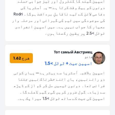
اسپین گیند کا کنٹرول اور تیز جوابی حملے
دونوں کو بیک وقت کرتا ہے — یہ آسٹریا کی
دفاعی لائن کے لیے ناقابلِ برداشت ہوگا۔ Rodri
کی موجودگی میں ٹیم کی گہرائی اور مرحلہ وار
معیار کا جواب نہیں ہے۔ میں اسپین انفرادی
ٹوٹل >2.5 پر یقین رکھتا ہوں۔
Тот самый Австриец
شائق
شرح 1.62
اسپین جیت + ٹوٹل >1.5
اسپین بلاشبہ آسٹریا سے بہتر ہے — یہاں کوئی
دو رائے نہیں، ہاں اتنے خطرناک نہیں جتنا
فرانس تھا۔ دونوں ٹیمیں مل کر کم از کم ڈیڑھ
سے زیادہ گول ضرور کریں گی، گیم کھلے گا۔
اسپین کی جیت کے ساتھ ٹوٹل >1.5 میرا پک ہے۔