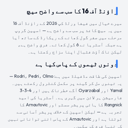
راؤنڈ آف 16 کا سب سے واضح میچ
میرے خیال میں فیفا ورلڈ کپ 2026 کے راؤنڈ آف 16
میں یہ میچ کاغذ پر سب سے واضح ہے — اسپین گروپ
مرحلے میں صفر گول کھانے کے ریکارڈ کے ساتھ آیا
ہے جبکہ آسٹریا نے 6 گول کھائے۔ فرق واضح ہے،
لیکن ناک آؤٹ فٹبال اپنا مزاج رکھتا ہے۔
دونوں ٹیموں کے پاس کیا ہے
اسپین کی طاقت مڈفیلڈ میں ہے: Rodri، Pedri، Olmo —
یہ تینوں مل کر گیند پر مکمل کنٹرول رکھتے ہیں۔
Yamal اور Oyarzabal آگے خطرناک ہیں اور 4-3-3
فارمیشن ہر لائن میں گہری ہے۔ آسٹریا کی امید
Rangnick کا ہائی پریشر سسٹم اور Arnautovic کا
تجربہ ہے — لیکن اسپین کے خلاف پریشر آسانی سے
ٹوٹتا ہے اور Arnautovic کے پاس اتنی توانائی نہیں
کہ تنہا فرق کر سکیں۔