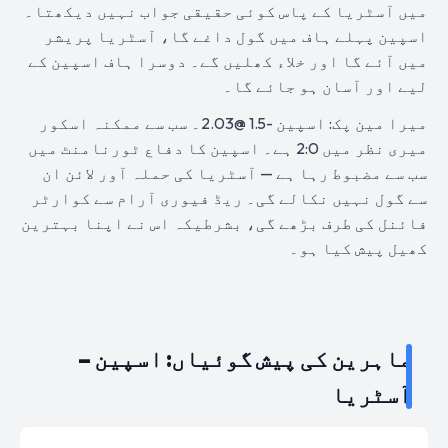
میں آسٹریا کے پاس کوئی حقیقی جواب نہیں دیکھتا۔
اسپین پہلے ہاف میں گول داغے گا، آسٹریا پریشر
میں آئے گا اور خلاء کھلیں گے۔ دوسرا ہاف اسپین کے
لیے اور آسان ہو جائے گا۔
میرا مین پک: اسپین -1.5 @2.03۔ سب سے ممکنہ اسکور
میری نظر میں 2:0 ہے۔ اسپین کا دفاع ٹورنامنٹ میں
سب سے مضبوط رہا ہے — آسٹریا کی حملہ آور لائن ان
سے گول نہیں نکالے گی۔ ریڈ فیوری آرام سے کوارٹر
فائنل کی طرف بڑھے گی، بشرطیکہ اس نے اپنا بہترین
کھیل پیش کیا ہو۔
ماہرین کی پیش گوئیاں: اسپین –
آسٹریا