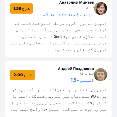
Анатолий Минаев
شائق
شرح 1.58
دونوں نہیں سکوریں گی
اسپین نے پورا گروپ مرحلہ کلین شیٹ کے ساتھ
گزارا — یہ محض اتفاق نہیں۔ آسٹریا کے پاس
ایسے کھلاڑی نہیں جو Simón کا جال ہلا سکیں۔
دونوں نہیں سکوریں گی میرا انتخاب ہے کیونکہ
اسپین کا دفاع بہت مضبوط ہے۔
Андрей Поздняков
تجزیہ کار
شرح 2.00
اسپین -1.5
اسپین پہلے نمبر پر کھیلتا ہے اور آسٹریا کو
پورے 90 منٹ دفاع میں مصروف رکھے گا۔ آسٹریا
کا لو بلاک ان کا قدرتی کھیل نہیں، مسلسل دباؤ
میں وہ ٹوٹ جائیں گے۔ اسپین -1.5 واضح لگتا ہے۔