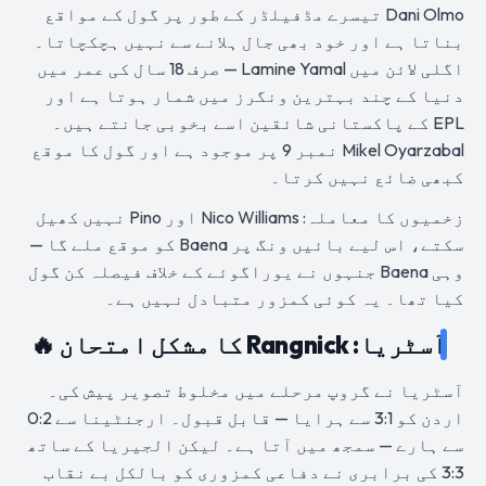
Dani Olmo تیسرے مڈفیلڈر کے طور پر گول کے مواقع
بناتا ہے اور خود بھی جال ہلانے سے نہیں ہچکچاتا۔
اگلی لائن میں Lamine Yamal — صرف 18 سال کی عمر میں
دنیا کے چند بہترین ونگرز میں شمار ہوتا ہے اور
EPL کے پاکستانی شائقین اسے بخوبی جانتے ہیں۔
Mikel Oyarzabal نمبر 9 پر موجود ہے اور گول کا موقع
کبھی ضائع نہیں کرتا۔
زخمیوں کا معاملہ: Nico Williams اور Pino نہیں کھیل
سکتے، اس لیے بائیں ونگ پر Baena کو موقع ملے گا —
وہی Baena جنہوں نے یوراگوئے کے خلاف فیصلہ کن گول
کیا تھا۔ یہ کوئی کمزور متبادل نہیں ہے۔
آسٹریا: Rangnick کا مشکل امتحان 🔥
آسٹریا نے گروپ مرحلے میں مخلوط تصویر پیش کی۔
اردن کو 3:1 سے ہرایا — قابل قبول۔ ارجنٹینا سے 0:2
سے ہارے — سمجھ میں آتا ہے۔ لیکن الجیریا کے ساتھ
3:3 کی برابری نے دفاعی کمزوری کو بالکل بے نقاب