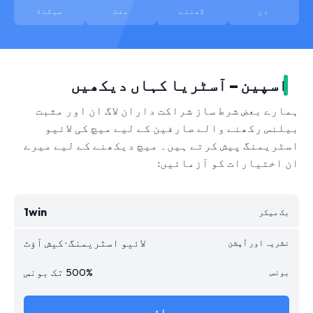
دن
گھنٹے
منٹ
سیکنڈ
اسپین – آسٹریا کہاں دیکھیں
ہمارے بعض شرط ساز شراکت داران لاگ ان اور مثبت
بیلنس رکھنے والے صارفین کے لیے میچ کی لائیو
اسٹریمنگ پیش کرتے ہیں۔ میچ دیکھنے کے لیے میرے
ان اختیارات کو آزمائیں:
1win
لائیو اسٹریمنگ · کیش آؤٹ
500% تک بونس
جائیں