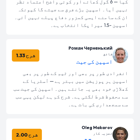
کیا — 6 گول کھائے اور کوئی واضح اعتماد نظر
نہیں آیا۔ اسپین بڑے فرق سے جیتے گا کیونکہ
ان کے سامنے ایسی کمزور دفاع پہلے نہیں آئی۔
اسپین -1.5 میرا پکا انتخاب ہے۔
Роман Черненький
شائق
شرح 1.33
اسپین کی جیت
انفرادی طور پر بھی اور ٹیم کے طور پر بھی
اسپین ہر پوزیشن میں بہتر ہے — آسٹریا کے
کھلاڑی خود بھی یہ جانتے ہیں۔ اسپین کی جیت سب
سے محفوظ شرط لگتی ہے۔ شرح کم ہے لیکن یہی سب
سے سمجھداری کی بات ہے۔
Oleg Makarov
تجزیہ کار
شرح 2.00