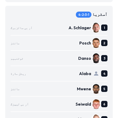
آسٹریا
4-2-3-1
A. Schlager
آر بی سالزبرگ
Posch
مائنز
Danso
ٹوٹنہیم
Alaba
ریئل مڈرڈ
Mwene
مائنز
Seiwald
آر بی لیپزگ