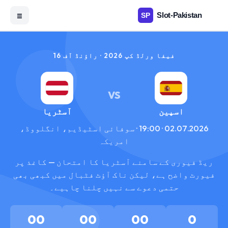
☰
فیفا ورلڈ کپ 2026 · راؤنڈ آف 16
VS
اسپین
آسٹریا
02.07.2026 · 19:00 · سوفائی اسٹیڈیم، انگلووڈ،
امریکہ
ریڈ فیوری کے سامنے آسٹریا کا امتحان — کاغذ پر
فیورٹ واضح ہے، لیکن ناک آؤٹ فٹبال میں کبھی بھی
حتمی دعوے سے نہیں چلنا چاہیے۔
00
00
00
0