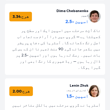
Dima Chebanenko
کیپر
شرح 3.34
اسپین -2.5
ناک آؤٹ مرحلے میں اسپین ایک اور سطح پر
کھیلتا ہے — گروپ میں ذرا آرام سے تھا، اب
اصل رنگ دکھائے گا۔ آسٹریا کی دفاع پریشر
میں بکھر جائے گی، 90 منٹ ٹھہرنا ان کے بس کی
بات نہیں۔ رسک لے رہا ہوں اور اسپین -2.5 پر
ڈال رہا ہوں — ریڈ فیوری کا رنگ ابھی اور
گہرا ہوگا۔
Lenin Zhuk
اندرونی ذریعہ
شرح 2.00
اسپین -1.5
آسٹریا نے گروپ مرحلے میں بالکل متاثر نہیں