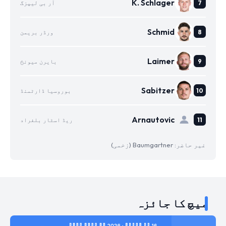
K. Schlager
آر بی لیپزگ
Schmid
ورڈر بریمن
Laimer
بایرن میونخ
Sabitzer
بوروسیا ڈارٹمنڈ
Arnautovic
ریڈ اسٹار بلغراد
غیر حاضر: Baumgartner (زخمی)
میچ کا جائزہ