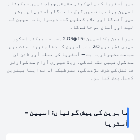
میں آسٹریا کے پاس کوئی حقیقی جواب نہیں دیکھتا۔
اسپین پہلے ہاف میں گول داغے گا، آسٹریا پریشر
میں آئے گا اور خلاء کھلیں گے۔ دوسرا ہاف اسپین کے
لیے اور آسان ہو جائے گا۔
میرا مین پک: اسپین -1.5 @2.03۔ سب سے ممکنہ اسکور
میری نظر میں 2:0 ہے۔ اسپین کا دفاع ٹورنامنٹ میں
سب سے مضبوط رہا ہے — آسٹریا کی حملہ آور لائن ان
سے گول نہیں نکالے گی۔ ریڈ فیوری آرام سے کوارٹر
فائنل کی طرف بڑھے گی، بشرطیکہ اس نے اپنا بہترین
کھیل پیش کیا ہو۔
ماہرین کی پیش گوئیاں: اسپین –
آسٹریا