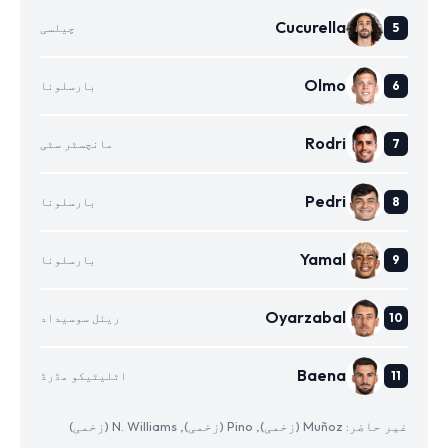
Cucurella
چیلسی
Olmo
بارسلونا
Rodri
مانچسٹر سٹی
Pedri
بارسلونا
Yamal
بارسلونا
Oyarzabal
ریئل سوسیداد
Baena
اٹلیٹیکو مڈرڈ
غیر حاضر: Muñoz (زخمی), Pino (زخمی), N. Williams (زخمی)