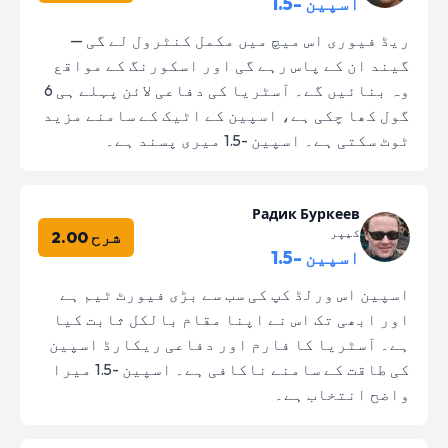
اسپین -1.5
ریڈ فیوری اس میچ میں مکمل کنٹرول لے گی —
گیند ان کے پاس رہے گی اور اسکورنگ کے مواقع
وہ بنائیں گے۔ آسٹریا کی دفاعی لائن پہلے ہی 6
گول کھا چکی ہے، اسپین کے اٹیک کے سامنے مزید
ٹوٹ سکتی ہے۔ اسپین -1.5 میری پسند ہے۔
Радик Буркеев
کیپر
شرح 2.00
اسپین -1.5
اسپین اس ورلڈ کپ کی سب سے بڑی فیورٹ ٹیم ہے
اور ابھی تک اس نے اپنا مقام بالکل ثابت کیا
ہے۔ آسٹریا کا فارم اور دفاعی ریکارڈ اسپین
کی طاقت کے سامنے ناکافی ہے۔ اسپین -1.5 میرا
واضح انتخاب ہے۔