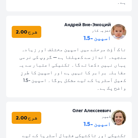
ہے۔
Андрей Вне-Эмоций
تجزیہ کار
شرح 2.00
اسپین -1.5
ناک آؤٹ مرحلے میں اسپین مختلف اور زیادہ
سنجیدہ انداز سے کھیلتا ہے — گروپ کی نرمی
یہاں نہیں دکھائے گا۔ تکنیکی اعتبار سے یہ
مقابلہ برابر کا نہیں ہے اور اسپین کا طرزِ
کھیل آسٹریا کے لیے مشکل ہوگا۔ اسپین -1.5
واضح پک ہے۔
Олег Алексеевич
کیپر
شرح 2.00
اسپین -1.5
تکنیکی اور تاکتیکی فٹبال آسٹریا کے لیے