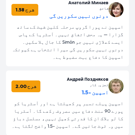
Анатолий Минаев
شائق
شرح 1.58
دونوں نہیں سکوریں گی
اسپین نے پورا گروپ مرحلہ کلین شیٹ کے ساتھ
گزارا — یہ محض اتفاق نہیں۔ آسٹریا کے پاس
ایسے کھلاڑی نہیں جو Simón کا جال ہلا سکیں۔
دونوں نہیں سکوریں گی میرا انتخاب ہے کیونکہ
اسپین کا دفاع بہت مضبوط ہے۔
Андрей Поздняков
تجزیہ کار
شرح 2.00
اسپین -1.5
اسپین پہلے نمبر پر کھیلتا ہے اور آسٹریا کو
پورے 90 منٹ دفاع میں مصروف رکھے گا۔ آسٹریا
کا لو بلاک ان کا قدرتی کھیل نہیں، مسلسل دباؤ
میں وہ ٹوٹ جائیں گے۔ اسپین -1.5 واضح لگتا ہے۔