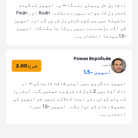
ناقابلِ حل پہیلی بنے گا — وہ اسپین کے گیند
کنٹرول کا جواب نہیں دے سکتے۔ Rodri اور Pedri
مڈفیلڈ میں سب کچھ کنٹرول کریں گے اور اسپین
کو آگے بڑھنے سے نہیں روکا جا سکے گا۔ اسپین
-1.5 سیدھا انتخاب ہے۔
Роман Воробьёв
کیپر
شرح 2.00
اسپین -1.5
اسپین نے گروپ میں اپنی طاقت ثابت کی — اب
ناک آؤٹ میں 2 گول کے فرق سے جیتیں گے۔ آسٹریا
کے پاس کوئی بھی ایسا کھلاڑی نہیں جو اسپین کی
مضبوط دفاع کو توڑ سکے۔ اسپین -1.5 میرا
انتخاب ہے۔