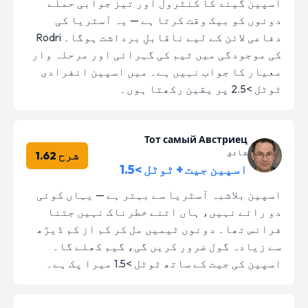
اسپین گیند کا کنٹرول اور تیز جوابی حملے
دونوں کو بیک وقت کرتا ہے — یہ آسٹریا کی
دفاعی لائن کے لیے ناقابلِ برداشت ہوگا۔ Rodri
کی موجودگی میں ٹیم کی گہرائی اور مرحلہ وار
معیار کا جواب نہیں ہے۔ میں اسپین انفرادی
ٹوٹل >2.5 پر یقین رکھتا ہوں۔
Тот самый Австриец
شائق
شرح 1.62
اسپین جیت + ٹوٹل >1.5
اسپین بلاشبہ آسٹریا سے بہتر ہے — یہاں کوئی
دو رائے نہیں، ہاں اتنے خطرناک نہیں جتنا
فرانس تھا۔ دونوں ٹیمیں مل کر کم از کم ڈیڑھ
سے زیادہ گول ضرور کریں گی، گیم کھلے گا۔
اسپین کی جیت کے ساتھ ٹوٹل >1.5 میرا پک ہے۔