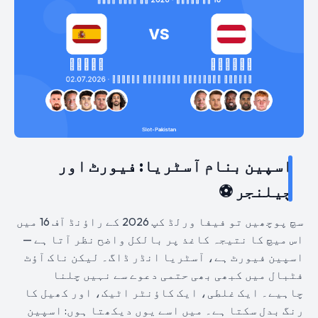
اسپین بنام آسٹریا: فیورٹ اور
چیلنجر ⚽
سچ پوچھیں تو فیفا ورلڈ کپ 2026 کے راؤنڈ آف 16 میں
اس میچ کا نتیجہ کاغذ پر بالکل واضح نظر آتا ہے —
اسپین فیورٹ ہے، آسٹریا انڈر ڈاگ۔ لیکن ناک آؤٹ
فٹبال میں کبھی بھی حتمی دعوے سے نہیں چلنا
چاہیے۔ ایک غلطی، ایک کاؤنٹر اٹیک، اور کھیل کا
رنگ بدل سکتا ہے۔ میں اسے یوں دیکھتا ہوں: اسپین