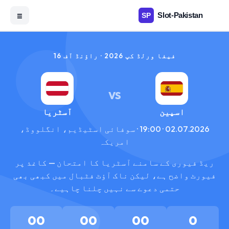
☰
فیفا ورلڈ کپ 2026 · راؤنڈ آف 16
VS
اسپین
آسٹریا
02.07.2026 · 19:00 · سوفائی اسٹیڈیم، انگلووڈ،
امریکہ
ریڈ فیوری کے سامنے آسٹریا کا امتحان — کاغذ پر
فیورٹ واضح ہے، لیکن ناک آؤٹ فٹبال میں کبھی بھی
حتمی دعوے سے نہیں چلنا چاہیے۔
00
00
00
0