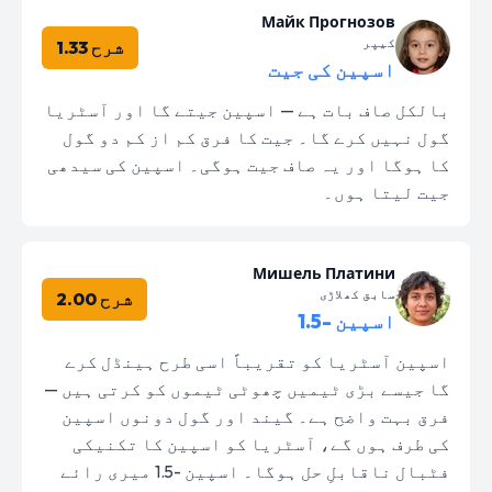
Майк Прогнозов
کیپر
شرح 1.33
اسپین کی جیت
بالکل صاف بات ہے — اسپین جیتے گا اور آسٹریا
گول نہیں کرے گا۔ جیت کا فرق کم از کم دو گول
کا ہوگا اور یہ صاف جیت ہوگی۔ اسپین کی سیدھی
جیت لیتا ہوں۔
Мишель Платини
سابق کھلاڑی
شرح 2.00
اسپین -1.5
اسپین آسٹریا کو تقریباً اسی طرح ہینڈل کرے
گا جیسے بڑی ٹیمیں چھوٹی ٹیموں کو کرتی ہیں —
فرق بہت واضح ہے۔ گیند اور گول دونوں اسپین
کی طرف ہوں گے، آسٹریا کو اسپین کا تکنیکی
فٹبال ناقابلِ حل ہوگا۔ اسپین -1.5 میری رائے