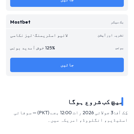
Mostbet
لائیو اسٹریمنگ · تیز نکاسی
125% خوش آمدید بونس
جائیں
میچ کب شروع ہوگا
کِک آف: 3 جولائی 2026 رات 12:00 بجے (PKT) — سوفائی
اسٹیڈیم، انگلووڈ، امریکہ میں۔