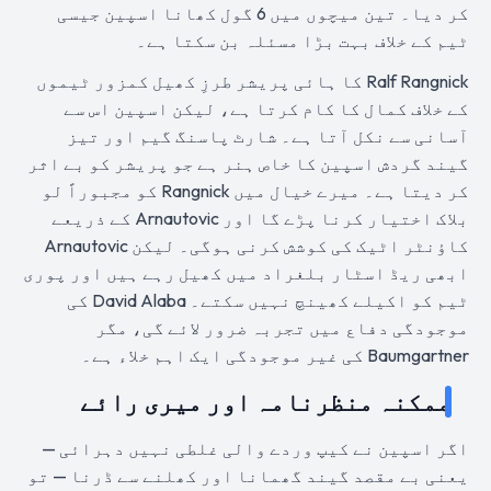
کر دیا۔ تین میچوں میں 6 گول کھانا اسپین جیسی
ٹیم کے خلاف بہت بڑا مسئلہ بن سکتا ہے۔
Ralf Rangnick کا ہائی پریشر طرزِ کھیل کمزور ٹیموں
کے خلاف کمال کا کام کرتا ہے، لیکن اسپین اس سے
آسانی سے نکل آتا ہے۔ شارٹ پاسنگ گیم اور تیز
گیند گردش اسپین کا خاص ہنر ہے جو پریشر کو بے اثر
کر دیتا ہے۔ میرے خیال میں Rangnick کو مجبوراً لو
بلاک اختیار کرنا پڑے گا اور Arnautovic کے ذریعے
کاؤنٹر اٹیک کی کوشش کرنی ہوگی۔ لیکن Arnautovic
ابھی ریڈ اسٹار بلغراد میں کھیل رہے ہیں اور پوری
ٹیم کو اکیلے کھینچ نہیں سکتے۔ David Alaba کی
موجودگی دفاع میں تجربہ ضرور لائے گی، مگر
Baumgartner کی غیر موجودگی ایک اہم خلاء ہے۔
ممکنہ منظرنامہ اور میری رائے
اگر اسپین نے کیپ وردے والی غلطی نہیں دہرائی —
یعنی بے مقصد گیند گھمانا اور کھلنے سے ڈرنا — تو