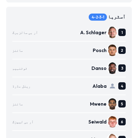
آسٹریا
4-2-3-1
A. Schlager
آر بی سالزبرگ
Posch
مائنز
Danso
ٹوٹنہیم
Alaba
ریئل مڈرڈ
Mwene
مائنز
Seiwald
آر بی لیپزگ