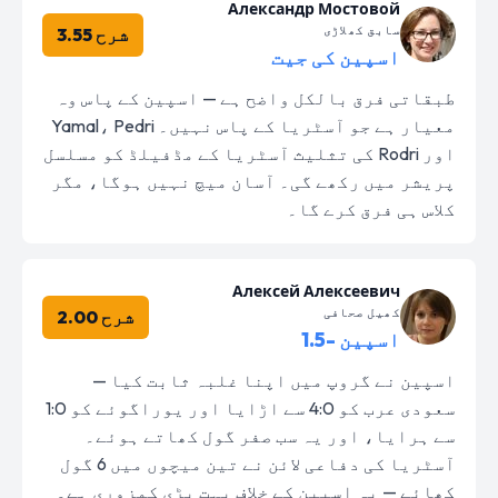
Александр Мостовой
سابق کھلاڑی
شرح 3.55
اسپین کی جیت
طبقاتی فرق بالکل واضح ہے — اسپین کے پاس وہ
معیار ہے جو آسٹریا کے پاس نہیں۔ Yamal، Pedri
اور Rodri کی تثلیث آسٹریا کے مڈفیلڈ کو مسلسل
پریشر میں رکھے گی۔ آسان میچ نہیں ہوگا، مگر
کلاس ہی فرق کرے گا۔
Алексей Алексеевич
کھیل صحافی
شرح 2.00
اسپین -1.5
اسپین نے گروپ میں اپنا غلبہ ثابت کیا —
سعودی عرب کو 4:0 سے اڑایا اور یوراگوئے کو 1:0
سے ہرایا، اور یہ سب صفر گول کھاتے ہوئے۔
آسٹریا کی دفاعی لائن نے تین میچوں میں 6 گول
کھائے — یہ اسپین کے خلاف بہت بڑی کمزوری ہے۔