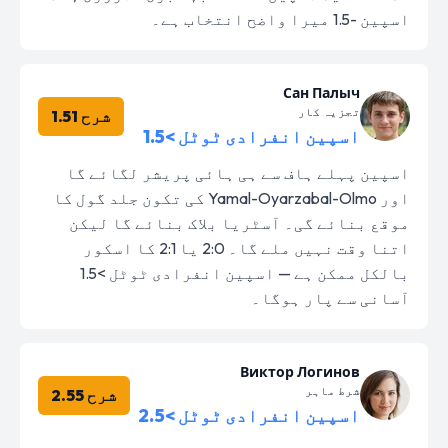
اسپین -1.5 میرا واضح انتخاب ہے۔
Сан Палыч
تجزیہ کار
شرح 1.51
اسپین انفرادی ٹوٹل >1.5
اسپین پہلے ہاف سے ہی ہائی پریشر لگائے گا
اور Yamal-Oyarzabal-Olmo کی تکون جلد گول کا
موقع بنائے گی۔ آسٹریا بلاک بنائے گا لیکن
اتنا وقت نہیں ملے گا۔ 2:0 یا 2:1 کا اسکور
بالکل ممکن ہے — اسپین انفرادی ٹوٹل >1.5
آسانی سے پار ہوگا۔
Виктор Логинов
شرط ماہر
شرح 2.55
اسپین انفرادی ٹوٹل >2.5