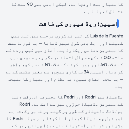
کا معیار بہت اونچا ہے، لیکن ابھی بھی 90 منٹ کا
فٹبال کھیلنا ہے۔
اسپین: ریڈ فیوری کی طاقت
Luis de la Fuente کی ٹیم نے گروپ مرحلے میں تین میچ
کھیلے اور ایک بھی گول نہیں کھایا — یہ ٹورنامنٹ
کا بہترین دفاعی ریکارڈ ہے۔ آغاز میں کیپ وردے کے
ساتھ 0:0 نے کچھ سوال اٹھائے، مگر پھر سعودی عرب
کے خلاف 4:0 اور یوراگوئے کے خلاف 1:0 نے سب کچھ واضح
کر دیا۔ اسپین 34 سرکاری میچوں سے بغیر شکست کے ہے
— یہ محض اتفاق نہیں، یہ نظام اور معیار کا نتیجہ
ہے۔
مڈفیلڈ میں Rodri اور Pedri کا مجموعہ اس وقت دنیا
کے بہترین مڈفیلڈ جوڑوں میں سے ایک ہے۔ Rodri
ہولڈنگ مڈفیلڈر کے طور پر گیند پر قابو رکھتا ہے
اور ڈبل چھلنی کا کردار ادا کرتا ہے، جبکہ Pedri کا
وژن اور ڈرائبل آسٹریا کے لیے بڑا چیلنج ہوں گے۔