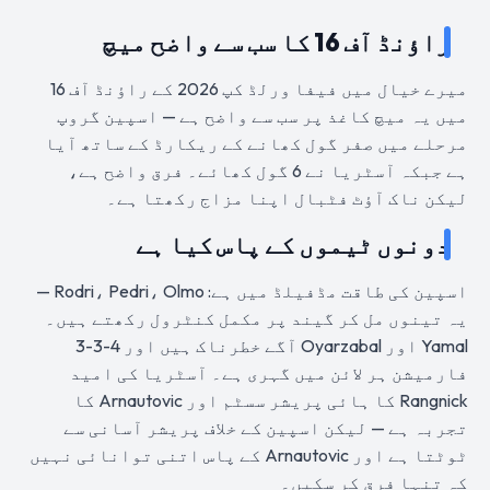
راؤنڈ آف 16 کا سب سے واضح میچ
میرے خیال میں فیفا ورلڈ کپ 2026 کے راؤنڈ آف 16
میں یہ میچ کاغذ پر سب سے واضح ہے — اسپین گروپ
مرحلے میں صفر گول کھانے کے ریکارڈ کے ساتھ آیا
ہے جبکہ آسٹریا نے 6 گول کھائے۔ فرق واضح ہے،
لیکن ناک آؤٹ فٹبال اپنا مزاج رکھتا ہے۔
دونوں ٹیموں کے پاس کیا ہے
اسپین کی طاقت مڈفیلڈ میں ہے: Rodri، Pedri، Olmo —
یہ تینوں مل کر گیند پر مکمل کنٹرول رکھتے ہیں۔
Yamal اور Oyarzabal آگے خطرناک ہیں اور 4-3-3
فارمیشن ہر لائن میں گہری ہے۔ آسٹریا کی امید
Rangnick کا ہائی پریشر سسٹم اور Arnautovic کا
تجربہ ہے — لیکن اسپین کے خلاف پریشر آسانی سے
ٹوٹتا ہے اور Arnautovic کے پاس اتنی توانائی نہیں
کہ تنہا فرق کر سکیں۔