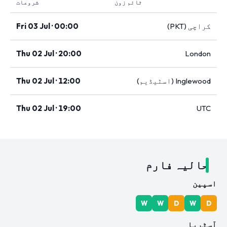
ٹائم زون
شروعات
کراچی (PKT)
Fri 03 Jul · 00:00
Thu 02 Jul · 20:00
London
Inglewood (اسٹیڈیم)
Thu 02 Jul · 12:00
Thu 02 Jul · 19:00
UTC
حالیہ فارم
اسپین
W
W
D
W
D
آسٹریا