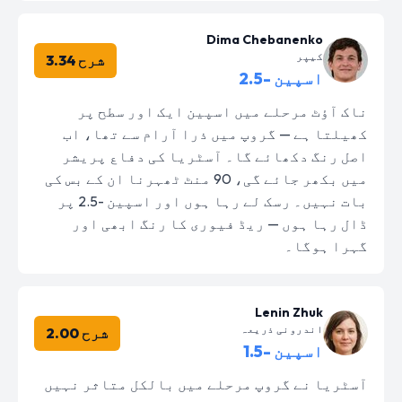
Dima Chebanenko
کیپر
شرح 3.34
اسپین -2.5
ناک آؤٹ مرحلے میں اسپین ایک اور سطح پر
کھیلتا ہے — گروپ میں ذرا آرام سے تھا، اب
اصل رنگ دکھائے گا۔ آسٹریا کی دفاع پریشر
میں بکھر جائے گی، 90 منٹ ٹھہرنا ان کے بس کی
بات نہیں۔ رسک لے رہا ہوں اور اسپین -2.5 پر
ڈال رہا ہوں — ریڈ فیوری کا رنگ ابھی اور
گہرا ہوگا۔
Lenin Zhuk
اندرونی ذریعہ
شرح 2.00
اسپین -1.5
آسٹریا نے گروپ مرحلے میں بالکل متاثر نہیں