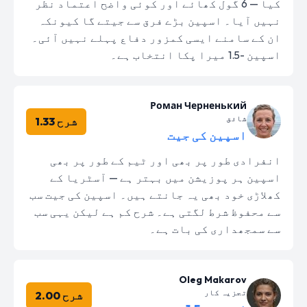
کیا — 6 گول کھائے اور کوئی واضح اعتماد نظر
نہیں آیا۔ اسپین بڑے فرق سے جیتے گا کیونکہ
ان کے سامنے ایسی کمزور دفاع پہلے نہیں آئی۔
اسپین -1.5 میرا پکا انتخاب ہے۔
Роман Черненький
شائق
شرح 1.33
اسپین کی جیت
انفرادی طور پر بھی اور ٹیم کے طور پر بھی
اسپین ہر پوزیشن میں بہتر ہے — آسٹریا کے
کھلاڑی خود بھی یہ جانتے ہیں۔ اسپین کی جیت سب
سے محفوظ شرط لگتی ہے۔ شرح کم ہے لیکن یہی سب
سے سمجھداری کی بات ہے۔
Oleg Makarov
تجزیہ کار
شرح 2.00