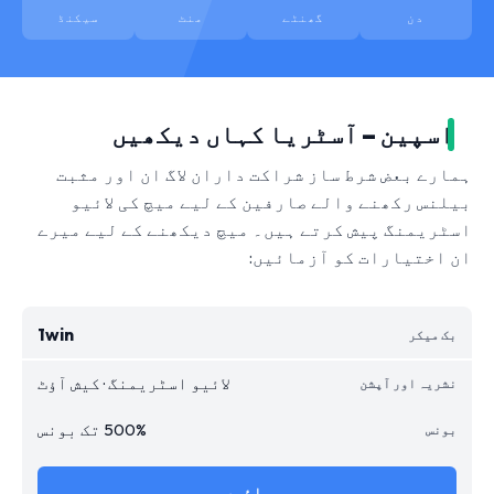
دن
گھنٹے
منٹ
سیکنڈ
اسپین – آسٹریا کہاں دیکھیں
ہمارے بعض شرط ساز شراکت داران لاگ ان اور مثبت
بیلنس رکھنے والے صارفین کے لیے میچ کی لائیو
اسٹریمنگ پیش کرتے ہیں۔ میچ دیکھنے کے لیے میرے
ان اختیارات کو آزمائیں:
1win
لائیو اسٹریمنگ · کیش آؤٹ
500% تک بونس
جائیں