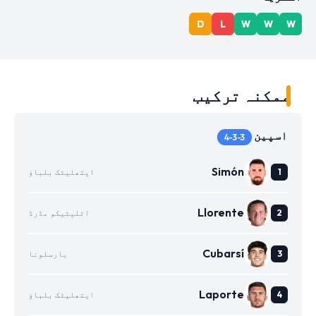
D
L
W
W
W
ممکنہ ترکیب
اسپین
4-3-3
Simón
ایتھلیٹک بلباؤ
Llorente
اٹلیٹیکو مڈرڈ
Cubarsí
بارسلونا
Laporte
ایتھلیٹک بلباؤ