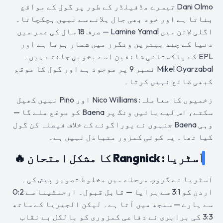
Dani Olmo تیسرے مڈفیلڈر کے طور پر گول کے مواقع
بناتا ہے اور خود بھی جال ہلانے سے نہیں ہچکچاتا۔
اگلی لائن میں Lamine Yamal — صرف 18 سال کی عمر میں
دنیا کے چند بہترین ونگرز میں شمار ہوتا ہے اور
EPL کے پاکستانی شائقین اسے بخوبی جانتے ہیں۔
Mikel Oyarzabal نمبر 9 پر موجود ہے اور گول کا موقع
کبھی ضائع نہیں کرتا۔
زخمیوں کا معاملہ: Nico Williams اور Pino نہیں کھیل
سکتے، اس لیے بائیں ونگ پر Baena کو موقع ملے گا —
وہی Baena جنہوں نے یوراگوئے کے خلاف فیصلہ کن گول
کیا تھا۔ یہ کوئی کمزور متبادل نہیں ہے۔
آسٹریا: Rangnick کا مشکل امتحان 🔥
آسٹریا نے گروپ مرحلے میں مخلوط تصویر پیش کی۔
اردن کو 3:1 سے ہرایا — قابل قبول۔ ارجنٹینا سے 0:2
سے ہارے — سمجھ میں آتا ہے۔ لیکن الجیریا کے ساتھ
3:3 کی برابری نے دفاعی کمزوری کو بالکل بے نقاب