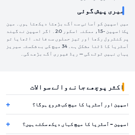
میری پیش گوئی
میں اسپین کو آسانی سے آگے بڑھتا دیکھتا ہوں۔ مین
پک: اسپین -1.5، ممکنہ اسکور 2:0۔ اگر اسپین نے گیند
پر کنٹرول رکھا اور تیز حملوں سے فائدہ اٹھایا تو
آسٹریا کا ڈٹنا مشکل ہے۔ 34 میچ کی بے شکستہ سیریز
یہاں نہیں ٹوٹے گی — ریڈ فیوری آگے بڑھے گی۔
اکثر پوچھے جانے والے سوالات
اسپین اور آسٹریا کا میچ کب شروع ہوگا؟
اسپین – آسٹریا کا میچ کہاں دیکھ سکتے ہیں؟