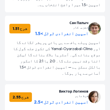
اسپین -1.5 میرا واضح انتخاب ہے۔
Сан Палыч
تجزیہ کار
شرح 1.51
اسپین انفرادی ٹوٹل >1.5
اسپین پہلے ہاف سے ہی ہائی پریشر لگائے گا
اور Yamal-Oyarzabal-Olmo کی تکون جلد گول کا
موقع بنائے گی۔ آسٹریا بلاک بنائے گا لیکن
اتنا وقت نہیں ملے گا۔ 2:0 یا 2:1 کا اسکور
بالکل ممکن ہے — اسپین انفرادی ٹوٹل >1.5
آسانی سے پار ہوگا۔
Виктор Логинов
شرط ماہر
شرح 2.55
اسپین انفرادی ٹوٹل >2.5