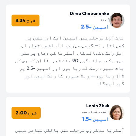
Dima Chebanenko
کیپر
شرح 3.34
اسپین -2.5
ناک آؤٹ مرحلے میں اسپین ایک اور سطح پر
کھیلتا ہے — گروپ میں ذرا آرام سے تھا، اب
اصل رنگ دکھائے گا۔ آسٹریا کی دفاع پریشر
میں بکھر جائے گی، 90 منٹ ٹھہرنا ان کے بس کی
بات نہیں۔ رسک لے رہا ہوں اور اسپین -2.5 پر
ڈال رہا ہوں — ریڈ فیوری کا رنگ ابھی اور
گہرا ہوگا۔
Lenin Zhuk
اندرونی ذریعہ
شرح 2.00
اسپین -1.5
آسٹریا نے گروپ مرحلے میں بالکل متاثر نہیں