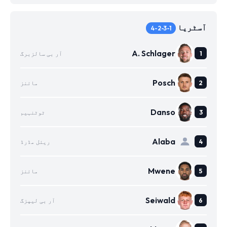
آسٹریا
4-2-3-1
A. Schlager
آر بی سالزبرگ
Posch
مائنز
Danso
ٹوٹنہیم
Alaba
ریئل مڈرڈ
Mwene
مائنز
Seiwald
آر بی لیپزگ