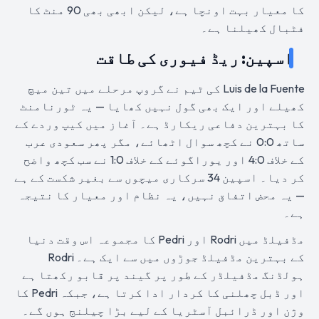
کا معیار بہت اونچا ہے، لیکن ابھی بھی 90 منٹ کا
فٹبال کھیلنا ہے۔
اسپین: ریڈ فیوری کی طاقت
Luis de la Fuente کی ٹیم نے گروپ مرحلے میں تین میچ
کھیلے اور ایک بھی گول نہیں کھایا — یہ ٹورنامنٹ
کا بہترین دفاعی ریکارڈ ہے۔ آغاز میں کیپ وردے کے
ساتھ 0:0 نے کچھ سوال اٹھائے، مگر پھر سعودی عرب
کے خلاف 4:0 اور یوراگوئے کے خلاف 1:0 نے سب کچھ واضح
کر دیا۔ اسپین 34 سرکاری میچوں سے بغیر شکست کے ہے
— یہ محض اتفاق نہیں، یہ نظام اور معیار کا نتیجہ
ہے۔
مڈفیلڈ میں Rodri اور Pedri کا مجموعہ اس وقت دنیا
کے بہترین مڈفیلڈ جوڑوں میں سے ایک ہے۔ Rodri
ہولڈنگ مڈفیلڈر کے طور پر گیند پر قابو رکھتا ہے
اور ڈبل چھلنی کا کردار ادا کرتا ہے، جبکہ Pedri کا
وژن اور ڈرائبل آسٹریا کے لیے بڑا چیلنج ہوں گے۔