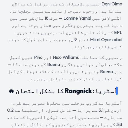
Dani Olmo تیسرے مڈفیلڈر کے طور پر گول کے مواقع
بناتا ہے اور خود بھی جال ہلانے سے نہیں ہچکچاتا۔
اگلی لائن میں Lamine Yamal — صرف 18 سال کی عمر میں
دنیا کے چند بہترین ونگرز میں شمار ہوتا ہے اور
EPL کے پاکستانی شائقین اسے بخوبی جانتے ہیں۔
Mikel Oyarzabal نمبر 9 پر موجود ہے اور گول کا موقع
کبھی ضائع نہیں کرتا۔
زخمیوں کا معاملہ: Nico Williams اور Pino نہیں کھیل
سکتے، اس لیے بائیں ونگ پر Baena کو موقع ملے گا —
وہی Baena جنہوں نے یوراگوئے کے خلاف فیصلہ کن گول
کیا تھا۔ یہ کوئی کمزور متبادل نہیں ہے۔
آسٹریا: Rangnick کا مشکل امتحان 🔥
آسٹریا نے گروپ مرحلے میں مخلوط تصویر پیش کی۔
اردن کو 3:1 سے ہرایا — قابل قبول۔ ارجنٹینا سے 0:2
سے ہارے — سمجھ میں آتا ہے۔ لیکن الجیریا کے ساتھ
3:3 کی برابری نے دفاعی کمزوری کو بالکل بے نقاب