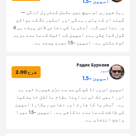
اسپین -1.5
ریڈ فیوری اس میچ میں مکمل کنٹرول لے گی —
گیند ان کے پاس رہے گی اور اسکورنگ کے مواقع
وہ بنائیں گے۔ آسٹریا کی دفاعی لائن پہلے ہی 6
گول کھا چکی ہے، اسپین کے اٹیک کے سامنے مزید
ٹوٹ سکتی ہے۔ اسپین -1.5 میری پسند ہے۔
Радик Буркеев
کیپر
شرح 2.00
اسپین -1.5
اسپین اس ورلڈ کپ کی سب سے بڑی فیورٹ ٹیم ہے
اور ابھی تک اس نے اپنا مقام بالکل ثابت کیا
ہے۔ آسٹریا کا فارم اور دفاعی ریکارڈ اسپین
کی طاقت کے سامنے ناکافی ہے۔ اسپین -1.5 میرا
واضح انتخاب ہے۔