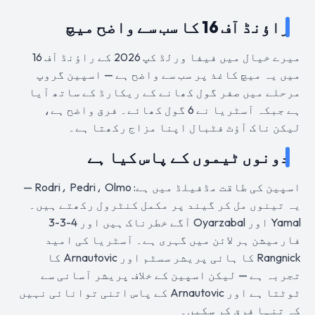
راؤنڈ آف 16 کا سب سے واضح میچ
میرے خیال میں فیفا ورلڈ کپ 2026 کے راؤنڈ آف 16
میں یہ میچ کاغذ پر سب سے واضح ہے — اسپین گروپ
مرحلے میں صفر گول کھانے کے ریکارڈ کے ساتھ آیا
ہے جبکہ آسٹریا نے 6 گول کھائے۔ فرق واضح ہے،
لیکن ناک آؤٹ فٹبال اپنا مزاج رکھتا ہے۔
دونوں ٹیموں کے پاس کیا ہے
اسپین کی طاقت مڈفیلڈ میں ہے: Rodri، Pedri، Olmo —
یہ تینوں مل کر گیند پر مکمل کنٹرول رکھتے ہیں۔
Yamal اور Oyarzabal آگے خطرناک ہیں اور 4-3-3
فارمیشن ہر لائن میں گہری ہے۔ آسٹریا کی امید
Rangnick کا ہائی پریشر سسٹم اور Arnautovic کا
تجربہ ہے — لیکن اسپین کے خلاف پریشر آسانی سے
ٹوٹتا ہے اور Arnautovic کے پاس اتنی توانائی نہیں
کہ تنہا فرق کر سکیں۔