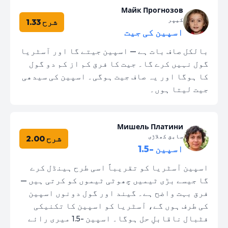
Майк Прогнозов
کیپر
شرح 1.33
اسپین کی جیت
بالکل صاف بات ہے — اسپین جیتے گا اور آسٹریا
گول نہیں کرے گا۔ جیت کا فرق کم از کم دو گول
کا ہوگا اور یہ صاف جیت ہوگی۔ اسپین کی سیدھی
جیت لیتا ہوں۔
Мишель Платини
سابق کھلاڑی
شرح 2.00
اسپین -1.5
اسپین آسٹریا کو تقریباً اسی طرح ہینڈل کرے
گا جیسے بڑی ٹیمیں چھوٹی ٹیموں کو کرتی ہیں —
فرق بہت واضح ہے۔ گیند اور گول دونوں اسپین
کی طرف ہوں گے، آسٹریا کو اسپین کا تکنیکی
فٹبال ناقابلِ حل ہوگا۔ اسپین -1.5 میری رائے