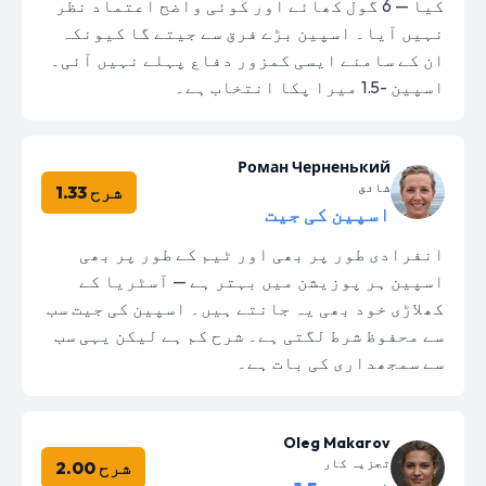
کیا — 6 گول کھائے اور کوئی واضح اعتماد نظر
نہیں آیا۔ اسپین بڑے فرق سے جیتے گا کیونکہ
ان کے سامنے ایسی کمزور دفاع پہلے نہیں آئی۔
اسپین -1.5 میرا پکا انتخاب ہے۔
Роман Черненький
شائق
شرح 1.33
اسپین کی جیت
انفرادی طور پر بھی اور ٹیم کے طور پر بھی
اسپین ہر پوزیشن میں بہتر ہے — آسٹریا کے
کھلاڑی خود بھی یہ جانتے ہیں۔ اسپین کی جیت سب
سے محفوظ شرط لگتی ہے۔ شرح کم ہے لیکن یہی سب
سے سمجھداری کی بات ہے۔
Oleg Makarov
تجزیہ کار
شرح 2.00