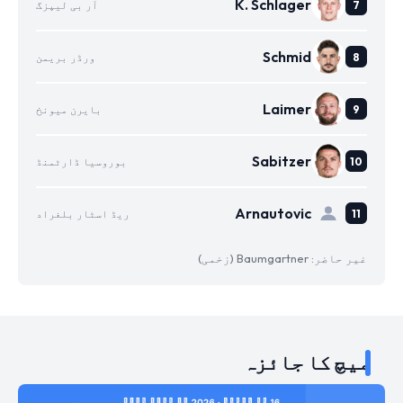
K. Schlager
آر بی لیپزگ
Schmid
ورڈر بریمن
Laimer
بایرن میونخ
Sabitzer
بوروسیا ڈارٹمنڈ
Arnautovic
ریڈ اسٹار بلغراد
غیر حاضر: Baumgartner (زخمی)
میچ کا جائزہ