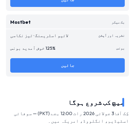
Mostbet
لائیو اسٹریمنگ · تیز نکاسی
125% خوش آمدید بونس
جائیں
میچ کب شروع ہوگا
کِک آف: 3 جولائی 2026 رات 12:00 بجے (PKT) — سوفائی
اسٹیڈیم، انگلووڈ، امریکہ میں۔