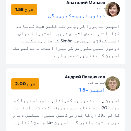
Анатолий Минаев
شائق
شرح 1.58
دونوں نہیں سکوریں گی
اسپین نے پورا گروپ مرحلہ کلین شیٹ کے ساتھ
گزارا — یہ محض اتفاق نہیں۔ آسٹریا کے پاس
ایسے کھلاڑی نہیں جو Simón کا جال ہلا سکیں۔
دونوں نہیں سکوریں گی میرا انتخاب ہے کیونکہ
اسپین کا دفاع بہت مضبوط ہے۔
Андрей Поздняков
تجزیہ کار
شرح 2.00
اسپین -1.5
اسپین پہلے نمبر پر کھیلتا ہے اور آسٹریا کو
پورے 90 منٹ دفاع میں مصروف رکھے گا۔ آسٹریا
کا لو بلاک ان کا قدرتی کھیل نہیں، مسلسل دباؤ
میں وہ ٹوٹ جائیں گے۔ اسپین -1.5 واضح لگتا ہے۔