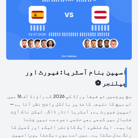
اسپین بنام آسٹریا: فیورٹ اور
چیلنجر ⚽
سچ پوچھیں تو فیفا ورلڈ کپ 2026 کے راؤنڈ آف 16 میں
اس میچ کا نتیجہ کاغذ پر بالکل واضح نظر آتا ہے —
اسپین فیورٹ ہے، آسٹریا انڈر ڈاگ۔ لیکن ناک آؤٹ
فٹبال میں کبھی بھی حتمی دعوے سے نہیں چلنا
چاہیے۔ ایک غلطی، ایک کاؤنٹر اٹیک، اور کھیل کا
رنگ بدل سکتا ہے۔ میں اسے یوں دیکھتا ہوں: اسپین