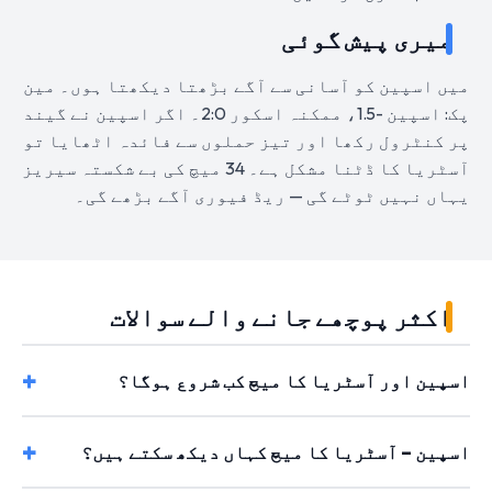
میری پیش گوئی
میں اسپین کو آسانی سے آگے بڑھتا دیکھتا ہوں۔ مین
پک: اسپین -1.5، ممکنہ اسکور 2:0۔ اگر اسپین نے گیند
پر کنٹرول رکھا اور تیز حملوں سے فائدہ اٹھایا تو
آسٹریا کا ڈٹنا مشکل ہے۔ 34 میچ کی بے شکستہ سیریز
یہاں نہیں ٹوٹے گی — ریڈ فیوری آگے بڑھے گی۔
اکثر پوچھے جانے والے سوالات
اسپین اور آسٹریا کا میچ کب شروع ہوگا؟
اسپین – آسٹریا کا میچ کہاں دیکھ سکتے ہیں؟