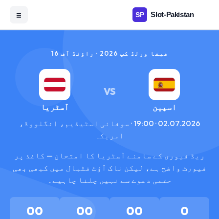
☰
فیفا ورلڈ کپ 2026 · راؤنڈ آف 16
VS
اسپین
آسٹریا
02.07.2026 · 19:00 · سوفائی اسٹیڈیم، انگلووڈ،
امریکہ
ریڈ فیوری کے سامنے آسٹریا کا امتحان — کاغذ پر
فیورٹ واضح ہے، لیکن ناک آؤٹ فٹبال میں کبھی بھی
حتمی دعوے سے نہیں چلنا چاہیے۔
00
00
00
0