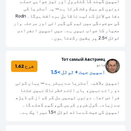
اسپین گیند کا کنٹرول اور تیز جوابی حملے
دونوں کو بیک وقت کرتا ہے — یہ آسٹریا کی
دفاعی لائن کے لیے ناقابلِ برداشت ہوگا۔ Rodri
کی موجودگی میں ٹیم کی گہرائی اور مرحلہ وار
معیار کا جواب نہیں ہے۔ میں اسپین انفرادی
ٹوٹل >2.5 پر یقین رکھتا ہوں۔
Тот самый Австриец
شائق
شرح 1.62
اسپین جیت + ٹوٹل >1.5
اسپین بلاشبہ آسٹریا سے بہتر ہے — یہاں کوئی
دو رائے نہیں، ہاں اتنے خطرناک نہیں جتنا
فرانس تھا۔ دونوں ٹیمیں مل کر کم از کم ڈیڑھ
سے زیادہ گول ضرور کریں گی، گیم کھلے گا۔
اسپین کی جیت کے ساتھ ٹوٹل >1.5 میرا پک ہے۔