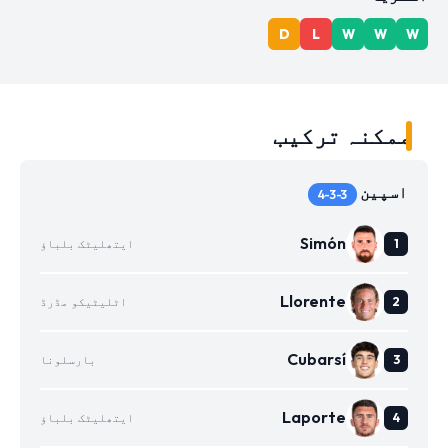
D
L
W
W
W
ممکنہ ترکیب
اسپین
4-3-3
Simón
ایتھلیٹک بلباؤ
Llorente
اٹلیٹیکو مڈرڈ
Cubarsí
بارسلونا
Laporte
ایتھلیٹک بلباؤ