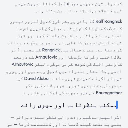
کر دیا۔ تین میچوں میں 6 گول کھانا اسپین جیسی
ٹیم کے خلاف بہت بڑا مسئلہ بن سکتا ہے۔
Ralf Rangnick کا ہائی پریشر طرزِ کھیل کمزور ٹیموں
کے خلاف کمال کا کام کرتا ہے، لیکن اسپین اس سے
آسانی سے نکل آتا ہے۔ شارٹ پاسنگ گیم اور تیز
گیند گردش اسپین کا خاص ہنر ہے جو پریشر کو بے اثر
کر دیتا ہے۔ میرے خیال میں Rangnick کو مجبوراً لو
بلاک اختیار کرنا پڑے گا اور Arnautovic کے ذریعے
کاؤنٹر اٹیک کی کوشش کرنی ہوگی۔ لیکن Arnautovic
ابھی ریڈ اسٹار بلغراد میں کھیل رہے ہیں اور پوری
ٹیم کو اکیلے کھینچ نہیں سکتے۔ David Alaba کی
موجودگی دفاع میں تجربہ ضرور لائے گی، مگر
Baumgartner کی غیر موجودگی ایک اہم خلاء ہے۔
ممکنہ منظرنامہ اور میری رائے
اگر اسپین نے کیپ وردے والی غلطی نہیں دہرائی —
یعنی بے مقصد گیند گھمانا اور کھلنے سے ڈرنا — تو