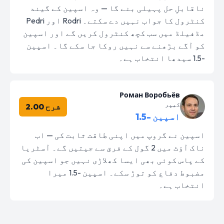
ناقابلِ حل پہیلی بنے گا — وہ اسپین کے گیند
کنٹرول کا جواب نہیں دے سکتے۔ Rodri اور Pedri
مڈفیلڈ میں سب کچھ کنٹرول کریں گے اور اسپین
کو آگے بڑھنے سے نہیں روکا جا سکے گا۔ اسپین
-1.5 سیدھا انتخاب ہے۔
Роман Воробьёв
کیپر
شرح 2.00
اسپین -1.5
اسپین نے گروپ میں اپنی طاقت ثابت کی — اب
ناک آؤٹ میں 2 گول کے فرق سے جیتیں گے۔ آسٹریا
کے پاس کوئی بھی ایسا کھلاڑی نہیں جو اسپین کی
مضبوط دفاع کو توڑ سکے۔ اسپین -1.5 میرا
انتخاب ہے۔