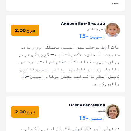
ہے۔
Андрей Вне-Эмоций
تجزیہ کار
شرح 2.00
اسپین -1.5
ناک آؤٹ مرحلے میں اسپین مختلف اور زیادہ
سنجیدہ انداز سے کھیلتا ہے — گروپ کی نرمی
یہاں نہیں دکھائے گا۔ تکنیکی اعتبار سے یہ
مقابلہ برابر کا نہیں ہے اور اسپین کا طرزِ
کھیل آسٹریا کے لیے مشکل ہوگا۔ اسپین -1.5
واضح پک ہے۔
Олег Алексеевич
کیپر
شرح 2.00
اسپین -1.5
تکنیکی اور تاکتیکی فٹبال آسٹریا کے لیے