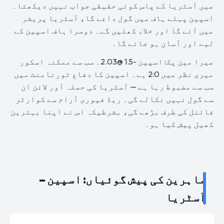
میں آسٹریا کے پاس کوئی حقیقی جواب نہیں دیکھتا۔
اسپین پہلے ہاف میں گول داغے گا، آسٹریا پریشر
میں آئے گا اور خلاء کھلیں گے۔ دوسرا ہاف اسپین کے
لیے اور آسان ہو جائے گا۔
میرا مین پک: اسپین -1.5 @2.03۔ سب سے ممکنہ اسکور
میری نظر میں 2:0 ہے۔ اسپین کا دفاع ٹورنامنٹ میں
سب سے مضبوط رہا ہے — آسٹریا کی حملہ آور لائن ان
سے گول نہیں نکالے گی۔ ریڈ فیوری آرام سے کوارٹر
فائنل کی طرف بڑھے گی، بشرطیکہ اس نے اپنا بہترین
کھیل پیش کیا ہو۔
ماہرین کی پیش گوئیاں: اسپین –
آسٹریا