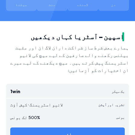
دن
گھنٹے
منٹ
سیکنڈ
اسپین – آسٹریا کہاں دیکھیں
ہمارے بعض شرط ساز شراکت داران لاگ ان اور مثبت
بیلنس رکھنے والے صارفین کے لیے میچ کی لائیو
اسٹریمنگ پیش کرتے ہیں۔ میچ دیکھنے کے لیے میرے
ان اختیارات کو آزمائیں:
1win
لائیو اسٹریمنگ · کیش آؤٹ
500% تک بونس
جائیں