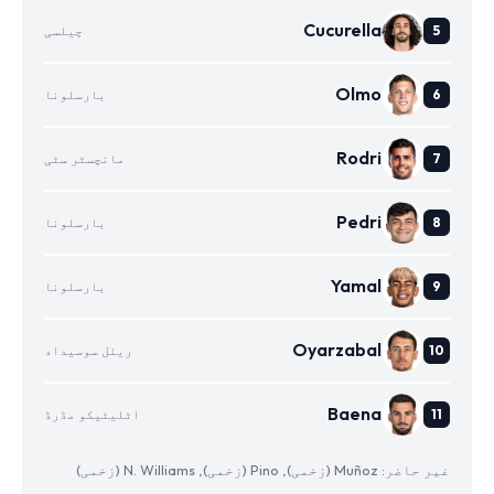
Cucurella
چیلسی
Olmo
بارسلونا
Rodri
مانچسٹر سٹی
Pedri
بارسلونا
Yamal
بارسلونا
Oyarzabal
ریئل سوسیداد
Baena
اٹلیٹیکو مڈرڈ
غیر حاضر: Muñoz (زخمی), Pino (زخمی), N. Williams (زخمی)