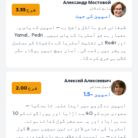
Александр Мостовой
سابق کھلاڑی
شرح 3.55
اسپین کی جیت
طبقاتی فرق بالکل واضح ہے — اسپین کے پاس وہ
معیار ہے جو آسٹریا کے پاس نہیں۔ Yamal، Pedri
اور Rodri کی تثلیث آسٹریا کے مڈفیلڈ کو مسلسل
پریشر میں رکھے گی۔ آسان میچ نہیں ہوگا، مگر
کلاس ہی فرق کرے گا۔
Алексей Алексеевич
کھیل صحافی
شرح 2.00
اسپین -1.5
اسپین نے گروپ میں اپنا غلبہ ثابت کیا —
سعودی عرب کو 4:0 سے اڑایا اور یوراگوئے کو 1:0
سے ہرایا، اور یہ سب صفر گول کھاتے ہوئے۔
آسٹریا کی دفاعی لائن نے تین میچوں میں 6 گول
کھائے — یہ اسپین کے خلاف بہت بڑی کمزوری ہے۔