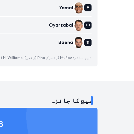
Yamal
Oyarzabal
Baena
غیر حاضر: Muñoz (زخمی), Pino (زخمی), N. Williams (زخمی)
میچ کا جائزہ