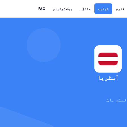
فارم
ترکیب
جائزہ
پیش گوئیاں
FAQ
آسٹریا
لیکن ناک