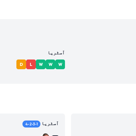
آسٹریا
D
L
W
W
W
آسٹریا
4-2-3-1