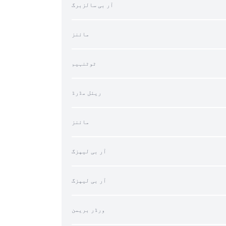
آر بی سالزبرگ
مائنز
ٹوٹنہیم
ریئل مڈرڈ
مائنز
آر بی لیپزگ
آر بی لیپزگ
ورڈر بریمن