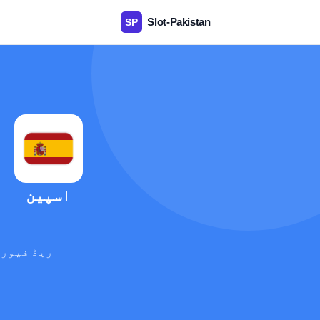
اسپین
ریڈ فیوری
آ