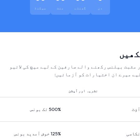
دن
گھنٹے
منٹ
سیکنڈ
کھیں
ر مثبت بیلنس رکھنے والے صارفین کے لیے میچ کی لائیو
یے میرے ان اختیارات کو آزمائیں:
نشریہ اور آپشن
آؤٹ
500% تک بونس
نکاسی
125% خوش آمدید بونس