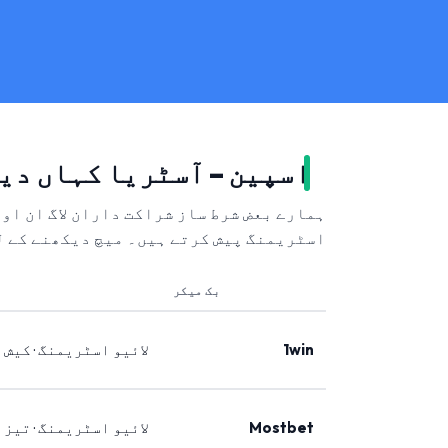
اسپین – آسٹریا کہاں دی
ہمارے بعض شرط ساز شراکت داران لاگ ان او
اسٹریمنگ پیش کرتے ہیں۔ میچ دیکھنے کے ل
بک میکر
1win
لائیو اسٹریمنگ · کیش 
Mostbet
لائیو اسٹریمنگ · تیز 