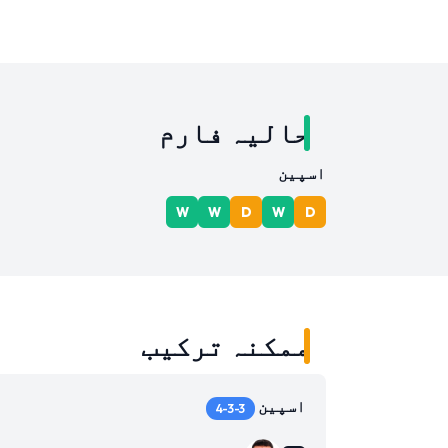
حالیہ فارم
اسپین
W
W
D
W
D
ممکنہ ترکیب
اسپین
4-3-3