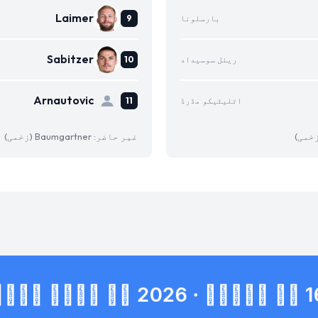
Laimer
بارسلونا
Sabitzer
ریئل سوسیداد
Arnautovic
اٹلیٹیکو مڈرڈ
غیر حاضر: Baumgartner (زخمی)