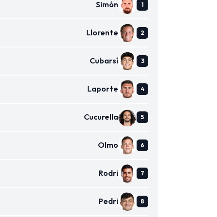
Simón
Llorente
Cubarsí
Laporte
Cucurella
Olmo
Rodri
Pedri