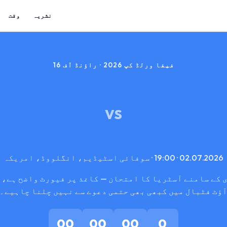
نشریہ
وقت
فیفا ورلڈ کپ 2026 · راؤنڈ آف 16
VS
02.07.2026 · 19:00 · سوفائی اسٹیڈیم، انگلووڈ، امریکہ
 کے سامنے آسٹریا کا امتحان — کاغذ پر فیورٹ واضح ہے، 
ؤٹ فٹبال میں کبھی بھی حتمی دعوے سے نہیں چلنا چاہیے۔
00
00
00
0