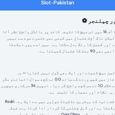
ر چیلنجر ⚽
سچ پوچھیں تو فیفا ورلڈ کپ 2026 کے راؤنڈ آف 16 میں اس میچ کا نتیجہ کاغذ پر بالکل واضح نظر آتا
لیکن ناک آؤٹ فٹبال میں کبھی بھی حتمی دعوے سے نہیں
 اور کھیل کا رنگ بدل سکتا ہے۔ میں اسے یوں دیکھتا
بال کھیلنا ہے۔
 مرحلے میں تین میچ کھیلے اور ایک بھی گول نہیں کھایا — یہ
ٹورنامنٹ کا بہترین دفاعی ریکارڈ ہے۔ آغاز میں کیپ وردے کے ساتھ 0:0 نے کچھ سوال اٹھائے، مگر
پھر سعودی عرب کے خلاف 4:0 اور یوراگوئے کے خلاف 1:0 نے سب کچھ واضح کر دیا۔ اسپین 34 سرکاری میچوں
 یہ نظام اور معیار کا نتیجہ ہے۔
مڈفیلڈ میں Rodri اور Pedri کا مجموعہ اس وقت دنیا کے بہترین مڈفیلڈ جوڑوں میں سے ایک ہے۔ Rodri
کھتا ہے اور ڈبل چھلنی کا کردار ادا کرتا ہے، جبکہ
Pedri کا وژن اور ڈرائبل آسٹریا کے لیے بڑا چیلنج ہوں گے۔ Dani Olmo تیسرے مڈفیلڈر کے طور پر