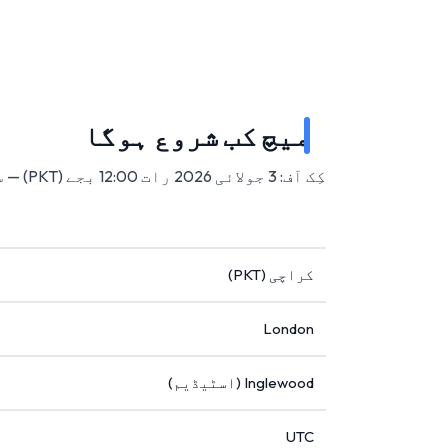
میچ کب شروع ہوگا
کِک آف: 3 جولائی 2026 رات 12:00 بجے (PKT) — سوفائی اسٹیڈیم، انگلووڈ، امریکہ میں۔
کراچی (PKT)
London
Inglewood (اسٹیڈیم)
UTC