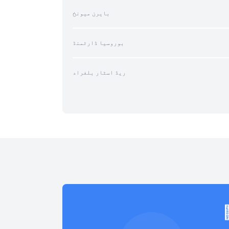
بایرن میونخ
بوروسیا ڈارٹمنڈ
ریڈ اسٹار بلغراد