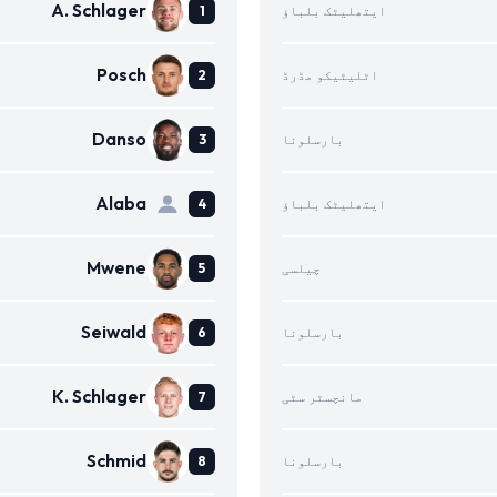
A. Schlager
ایتھلیٹک بلباؤ
Posch
اٹلیٹیکو مڈرڈ
Danso
بارسلونا
Alaba
ایتھلیٹک بلباؤ
Mwene
چیلسی
Seiwald
بارسلونا
K. Schlager
مانچسٹر سٹی
Schmid
بارسلونا