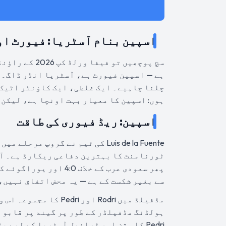
اسپین بنام آسٹریا: فیورٹ او
ہے — اسپین فیورٹ ہے، آسٹریا انڈر ڈاگ۔ 
چلنا چاہیے۔ ایک غلطی، ایک کاؤنٹر اٹیک،
ہوں: اسپین کا معیار بہت اونچا ہے، لیکن ابھی بھی 90 منٹ کا فٹ
اسپین: ریڈ فیوری کی طاقت
Luis de la Fuente کی ٹیم نے گروپ
سے بغیر شکست کے ہے — یہ محض اتفاق نہیں،
ہولڈنگ مڈفیلڈر کے طور پر گیند پر قابو ر