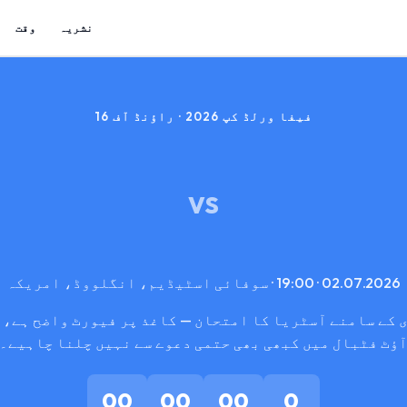
نشریہ
وقت
فیفا ورلڈ کپ 2026 · راؤنڈ آف 16
VS
02.07.2026 · 19:00 · سوفائی اسٹیڈیم، انگلووڈ، امریکہ
 کے سامنے آسٹریا کا امتحان — کاغذ پر فیورٹ واضح ہے، 
ؤٹ فٹبال میں کبھی بھی حتمی دعوے سے نہیں چلنا چاہیے۔
00
00
00
0