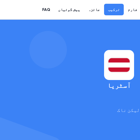
فارم
ترکیب
جائزہ
پیش گوئیاں
FAQ
آسٹریا
لیکن ناک