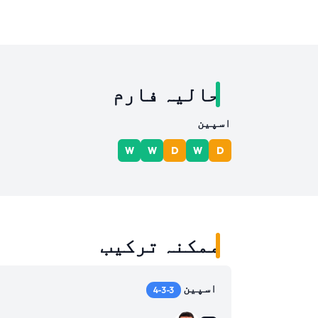
حالیہ فارم
اسپین
W
W
D
W
D
ممکنہ ترکیب
اسپین
4-3-3