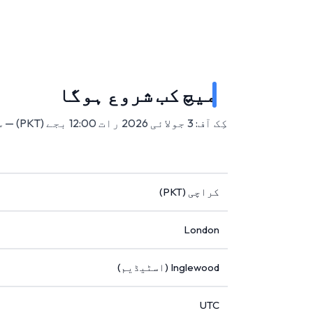
میچ کب شروع ہوگا
کِک آف: 3 جولائی 2026 رات 12:00 بجے (PKT) — سوفائی اسٹیڈیم، انگلووڈ، امریکہ میں۔
کراچی (PKT)
London
Inglewood (اسٹیڈیم)
UTC