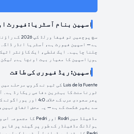
اسپین بنام آسٹریا: فیورٹ او
ہے — اسپین فیورٹ ہے، آسٹریا انڈر ڈاگ۔ 
چلنا چاہیے۔ ایک غلطی، ایک کاؤنٹر اٹیک،
ہوں: اسپین کا معیار بہت اونچا ہے، لیکن ابھی بھی 90 منٹ کا فٹ
اسپین: ریڈ فیوری کی طاقت
Luis de la Fuente کی ٹیم نے گروپ
سے بغیر شکست کے ہے — یہ محض اتفاق نہیں،
ہولڈنگ مڈفیلڈر کے طور پر گیند پر قابو ر