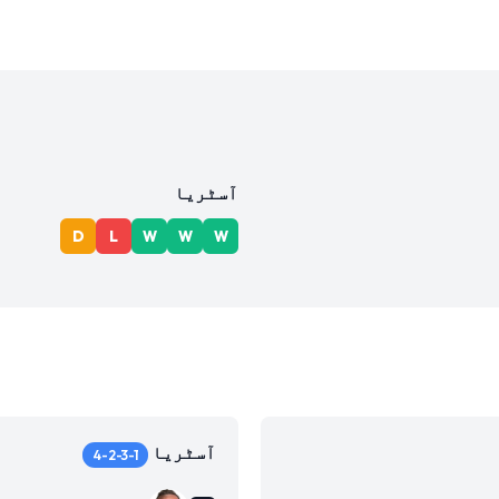
آسٹریا
D
L
W
W
W
آسٹریا
4-2-3-1