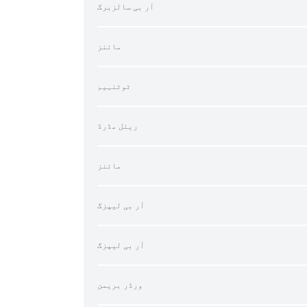
آر بی سالزبرگ
مائنز
ٹوٹنہیم
ریئل مڈرڈ
مائنز
آر بی لیپزگ
آر بی لیپزگ
ورڈر بریمن