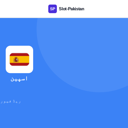
اسپین
ریڈ فیوری
آ