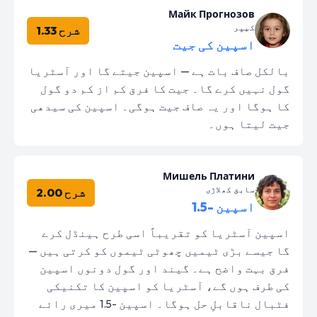
Майк Прогнозов
کیپر
شرح 1.33
اسپین کی جیت
بالکل صاف بات ہے — اسپین جیتے گا اور آسٹریا
گول نہیں کرے گا۔ جیت کا فرق کم از کم دو گول
کا ہوگا اور یہ صاف جیت ہوگی۔ اسپین کی سیدھی
جیت لیتا ہوں۔
Мишель Платини
سابق کھلاڑی
شرح 2.00
اسپین -1.5
اسپین آسٹریا کو تقریباً اسی طرح ہینڈل کرے
گا جیسے بڑی ٹیمیں چھوٹی ٹیموں کو کرتی ہیں —
فرق بہت واضح ہے۔ گیند اور گول دونوں اسپین
کی طرف ہوں گے، آسٹریا کو اسپین کا تکنیکی
فٹبال ناقابلِ حل ہوگا۔ اسپین -1.5 میری رائے