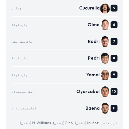
Cucurella
چیلسی
Olmo
بارسلونا
Rodri
مانچسٹر سٹی
Pedri
بارسلونا
Yamal
بارسلونا
Oyarzabal
ریئل سوسیداد
Baena
اٹلیٹیکو مڈرڈ
غیر حاضر: Muñoz (زخمی), Pino (زخمی), N. Williams (زخمی)