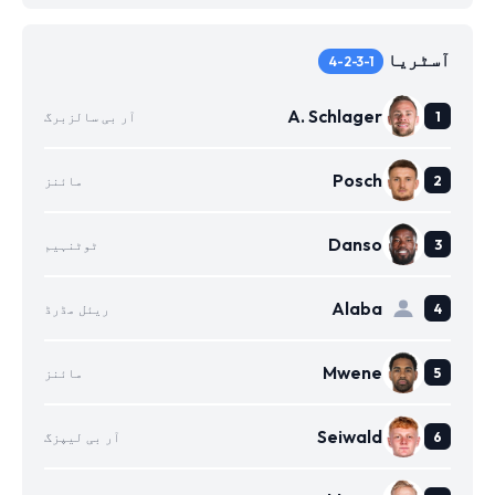
آسٹریا
4-2-3-1
A. Schlager
آر بی سالزبرگ
Posch
مائنز
Danso
ٹوٹنہیم
Alaba
ریئل مڈرڈ
Mwene
مائنز
Seiwald
آر بی لیپزگ