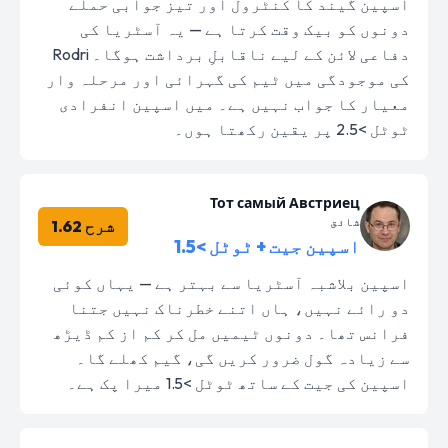
اسپین گیند کا کنٹرول اور تیز جوابی حملے
دونوں کو بیک وقت کرتا ہے — یہ آسٹریا کی
دفاعی لائن کے لیے ناقابلِ برداشت ہوگا۔ Rodri
کی موجودگی میں ٹیم کی گہرائی اور مرحلہ وار
معیار کا جواب نہیں ہے۔ میں اسپین انفرادی
ٹوٹل >2.5 پر یقین رکھتا ہوں۔
Тот самый Австриец
شائق
شرح 1.62
اسپین جیت + ٹوٹل >1.5
اسپین بلاشبہ آسٹریا سے بہتر ہے — یہاں کوئی
دو رائے نہیں، ہاں اتنے خطرناک نہیں جتنا
فرانس تھا۔ دونوں ٹیمیں مل کر کم از کم ڈیڑھ
سے زیادہ گول ضرور کریں گی، گیم کھلے گا۔
اسپین کی جیت کے ساتھ ٹوٹل >1.5 میرا پک ہے۔