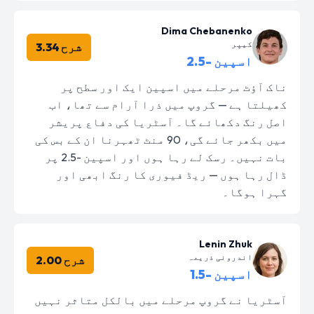
Dima Chebanenko
کیپر
شرح 3.34
اسپین -2.5
ناک آؤٹ مرحلے میں اسپین ایک اور سطح پر
کھیلتا ہے — گروپ میں ذرا آرام سے تھا، اب
اصل رنگ دکھائے گا۔ آسٹریا کی دفاع پریشر
میں بکھر جائے گی، 90 منٹ ٹھہرنا ان کے بس کی
بات نہیں۔ رسک لے رہا ہوں اور اسپین -2.5 پر
ڈال رہا ہوں — ریڈ فیوری کا رنگ ابھی اور
گہرا ہوگا۔
Lenin Zhuk
اندرونی ذریعہ
شرح 2.00
اسپین -1.5
آسٹریا نے گروپ مرحلے میں بالکل متاثر نہیں