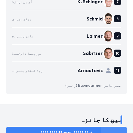
K. Schlager
آر بی لیپزگ
Schmid
ورڈر بریمن
Laimer
بایرن میونخ
Sabitzer
بوروسیا ڈارٹمنڈ
Arnautovic
ریڈ اسٹار بلغراد
غیر حاضر: Baumgartner (زخمی)
میچ کا جائزہ