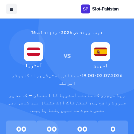
☰
فیفا ورلڈ کپ 2026 · راؤنڈ آف 16
VS
اسپین
آسٹریا
02.07.2026 · 19:00 · سوفائی اسٹیڈیم، انگلووڈ،
امریکہ
ریڈ فیوری کے سامنے آسٹریا کا امتحان — کاغذ پر
فیورٹ واضح ہے، لیکن ناک آؤٹ فٹبال میں کبھی بھی
حتمی دعوے سے نہیں چلنا چاہیے۔
00
00
00
0