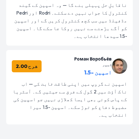
ناقابلِ حل پہیلی بنے گا — وہ اسپین کے گیند
کنٹرول کا جواب نہیں دے سکتے۔ Rodri اور Pedri
مڈفیلڈ میں سب کچھ کنٹرول کریں گے اور اسپین
کو آگے بڑھنے سے نہیں روکا جا سکے گا۔ اسپین
-1.5 سیدھا انتخاب ہے۔
Роман Воробьёв
کیپر
شرح 2.00
اسپین -1.5
اسپین نے گروپ میں اپنی طاقت ثابت کی — اب
ناک آؤٹ میں 2 گول کے فرق سے جیتیں گے۔ آسٹریا
کے پاس کوئی بھی ایسا کھلاڑی نہیں جو اسپین کی
مضبوط دفاع کو توڑ سکے۔ اسپین -1.5 میرا
انتخاب ہے۔