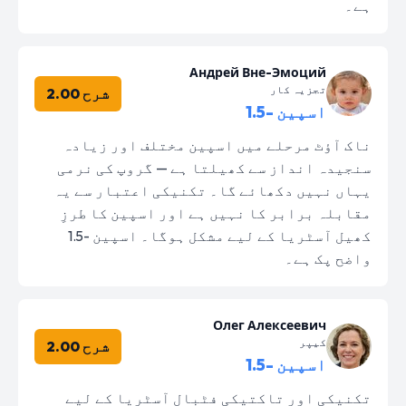
ہے۔
Андрей Вне-Эмоций
تجزیہ کار
شرح 2.00
اسپین -1.5
ناک آؤٹ مرحلے میں اسپین مختلف اور زیادہ
سنجیدہ انداز سے کھیلتا ہے — گروپ کی نرمی
یہاں نہیں دکھائے گا۔ تکنیکی اعتبار سے یہ
مقابلہ برابر کا نہیں ہے اور اسپین کا طرزِ
کھیل آسٹریا کے لیے مشکل ہوگا۔ اسپین -1.5
واضح پک ہے۔
Олег Алексеевич
کیپر
شرح 2.00
اسپین -1.5
تکنیکی اور تاکتیکی فٹبال آسٹریا کے لیے