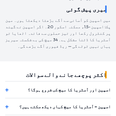
میری پیش گوئی
میں اسپین کو آسانی سے آگے بڑھتا دیکھتا ہوں۔ مین
پک: اسپین -1.5، ممکنہ اسکور 2:0۔ اگر اسپین نے گیند
پر کنٹرول رکھا اور تیز حملوں سے فائدہ اٹھایا تو
آسٹریا کا ڈٹنا مشکل ہے۔ 34 میچ کی بے شکستہ سیریز
یہاں نہیں ٹوٹے گی — ریڈ فیوری آگے بڑھے گی۔
اکثر پوچھے جانے والے سوالات
اسپین اور آسٹریا کا میچ کب شروع ہوگا؟
اسپین – آسٹریا کا میچ کہاں دیکھ سکتے ہیں؟