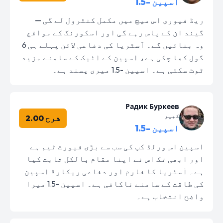
اسپین -1.5
ریڈ فیوری اس میچ میں مکمل کنٹرول لے گی —
گیند ان کے پاس رہے گی اور اسکورنگ کے مواقع
وہ بنائیں گے۔ آسٹریا کی دفاعی لائن پہلے ہی 6
گول کھا چکی ہے، اسپین کے اٹیک کے سامنے مزید
ٹوٹ سکتی ہے۔ اسپین -1.5 میری پسند ہے۔
Радик Буркеев
کیپر
شرح 2.00
اسپین -1.5
اسپین اس ورلڈ کپ کی سب سے بڑی فیورٹ ٹیم ہے
اور ابھی تک اس نے اپنا مقام بالکل ثابت کیا
ہے۔ آسٹریا کا فارم اور دفاعی ریکارڈ اسپین
کی طاقت کے سامنے ناکافی ہے۔ اسپین -1.5 میرا
واضح انتخاب ہے۔