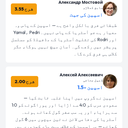
Александр Мостовой
سابق کھلاڑی
شرح 3.55
اسپین کی جیت
طبقاتی فرق بالکل واضح ہے — اسپین کے پاس وہ
معیار ہے جو آسٹریا کے پاس نہیں۔ Yamal، Pedri
اور Rodri کی تثلیث آسٹریا کے مڈفیلڈ کو مسلسل
پریشر میں رکھے گی۔ آسان میچ نہیں ہوگا، مگر
کلاس ہی فرق کرے گا۔
Алексей Алексеевич
کھیل صحافی
شرح 2.00
اسپین -1.5
اسپین نے گروپ میں اپنا غلبہ ثابت کیا —
سعودی عرب کو 4:0 سے اڑایا اور یوراگوئے کو 1:0
سے ہرایا، اور یہ سب صفر گول کھاتے ہوئے۔
آسٹریا کی دفاعی لائن نے تین میچوں میں 6 گول
کھائے — یہ اسپین کے خلاف بہت بڑی کمزوری ہے۔