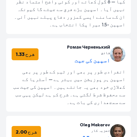
کیا — 6 گول کھائے اور کوئی واضح اعتماد نظر
نہیں آیا۔ اسپین بڑے فرق سے جیتے گا کیونکہ
ان کے سامنے ایسی کمزور دفاع پہلے نہیں آئی۔
اسپین -1.5 میرا پکا انتخاب ہے۔
Роман Черненький
شائق
شرح 1.33
اسپین کی جیت
انفرادی طور پر بھی اور ٹیم کے طور پر بھی
اسپین ہر پوزیشن میں بہتر ہے — آسٹریا کے
کھلاڑی خود بھی یہ جانتے ہیں۔ اسپین کی جیت سب
سے محفوظ شرط لگتی ہے۔ شرح کم ہے لیکن یہی سب
سے سمجھداری کی بات ہے۔
Oleg Makarov
تجزیہ کار
شرح 2.00