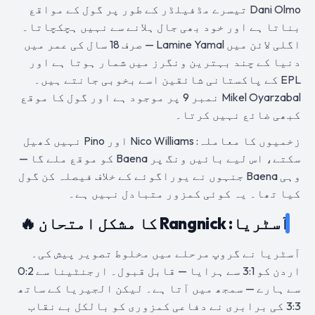
Dani Olmo تیسرے مڈفیلڈر کے طور پر گول کے مواقع
بناتا ہے اور خود بھی جال ہلانے سے نہیں ہچکچاتا۔
اگلی لائن میں Lamine Yamal — صرف 18 سال کی عمر میں
دنیا کے چند بہترین ونگرز میں شمار ہوتا ہے اور
EPL کے پاکستانی شائقین اسے بخوبی جانتے ہیں۔
Mikel Oyarzabal نمبر 9 پر موجود ہے اور گول کا موقع
کبھی ضائع نہیں کرتا۔
زخمیوں کا معاملہ: Nico Williams اور Pino نہیں کھیل
سکتے، اس لیے بائیں ونگ پر Baena کو موقع ملے گا —
وہی Baena جنہوں نے یوراگوئے کے خلاف فیصلہ کن گول
کیا تھا۔ یہ کوئی کمزور متبادل نہیں ہے۔
آسٹریا: Rangnick کا مشکل امتحان 🔥
آسٹریا نے گروپ مرحلے میں مخلوط تصویر پیش کی۔
اردن کو 3:1 سے ہرایا — قابل قبول۔ ارجنٹینا سے 0:2
سے ہارے — سمجھ میں آتا ہے۔ لیکن الجیریا کے ساتھ
3:3 کی برابری نے دفاعی کمزوری کو بالکل بے نقاب