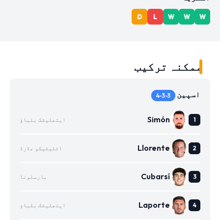
D
L
W
W
W
ممکنہ ترکیب
اسپین
4-3-3
Simón
ایتھلیٹک بلباؤ
Llorente
اٹلیٹیکو مڈرڈ
Cubarsí
بارسلونا
Laporte
ایتھلیٹک بلباؤ