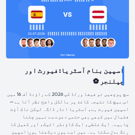
اسپین بنام آسٹریا: فیورٹ اور
چیلنجر ⚽
سچ پوچھیں تو فیفا ورلڈ کپ 2026 کے راؤنڈ آف 16 میں
اس میچ کا نتیجہ کاغذ پر بالکل واضح نظر آتا ہے —
اسپین فیورٹ ہے، آسٹریا انڈر ڈاگ۔ لیکن ناک آؤٹ
فٹبال میں کبھی بھی حتمی دعوے سے نہیں چلنا
چاہیے۔ ایک غلطی، ایک کاؤنٹر اٹیک، اور کھیل کا
رنگ بدل سکتا ہے۔ میں اسے یوں دیکھتا ہوں: اسپین