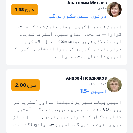
Анатолий Минаев
شائق
شرح 1.58
دونوں نہیں سکوریں گی
اسپین نے پورا گروپ مرحلہ کلین شیٹ کے ساتھ
گزارا — یہ محض اتفاق نہیں۔ آسٹریا کے پاس
ایسے کھلاڑی نہیں جو Simón کا جال ہلا سکیں۔
دونوں نہیں سکوریں گی میرا انتخاب ہے کیونکہ
اسپین کا دفاع بہت مضبوط ہے۔
Андрей Поздняков
تجزیہ کار
شرح 2.00
اسپین -1.5
اسپین پہلے نمبر پر کھیلتا ہے اور آسٹریا کو
پورے 90 منٹ دفاع میں مصروف رکھے گا۔ آسٹریا
کا لو بلاک ان کا قدرتی کھیل نہیں، مسلسل دباؤ
میں وہ ٹوٹ جائیں گے۔ اسپین -1.5 واضح لگتا ہے۔