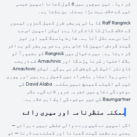
کر دیا۔ تین میچوں میں 6 گول کھانا اسپین جیسی
ٹیم کے خلاف بہت بڑا مسئلہ بن سکتا ہے۔
Ralf Rangnick کا ہائی پریشر طرزِ کھیل کمزور ٹیموں
کے خلاف کمال کا کام کرتا ہے، لیکن اسپین اس سے
آسانی سے نکل آتا ہے۔ شارٹ پاسنگ گیم اور تیز
گیند گردش اسپین کا خاص ہنر ہے جو پریشر کو بے اثر
کر دیتا ہے۔ میرے خیال میں Rangnick کو مجبوراً لو
بلاک اختیار کرنا پڑے گا اور Arnautovic کے ذریعے
کاؤنٹر اٹیک کی کوشش کرنی ہوگی۔ لیکن Arnautovic
ابھی ریڈ اسٹار بلغراد میں کھیل رہے ہیں اور پوری
ٹیم کو اکیلے کھینچ نہیں سکتے۔ David Alaba کی
موجودگی دفاع میں تجربہ ضرور لائے گی، مگر
Baumgartner کی غیر موجودگی ایک اہم خلاء ہے۔
ممکنہ منظرنامہ اور میری رائے
اگر اسپین نے کیپ وردے والی غلطی نہیں دہرائی —
یعنی بے مقصد گیند گھمانا اور کھلنے سے ڈرنا — تو