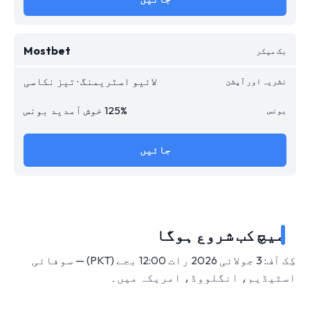
Mostbet
لائیو اسٹریمنگ · تیز نکاسی
125% خوش آمدید بونس
جائیں
میچ کب شروع ہوگا
کِک آف: 3 جولائی 2026 رات 12:00 بجے (PKT) — سوفائی
اسٹیڈیم، انگلووڈ، امریکہ میں۔