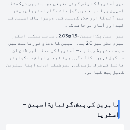
میں آسٹریا کے پاس کوئی حقیقی جواب نہیں دیکھتا۔
اسپین پہلے ہاف میں گول داغے گا، آسٹریا پریشر
میں آئے گا اور خلاء کھلیں گے۔ دوسرا ہاف اسپین کے
لیے اور آسان ہو جائے گا۔
میرا مین پک: اسپین -1.5 @2.03۔ سب سے ممکنہ اسکور
میری نظر میں 2:0 ہے۔ اسپین کا دفاع ٹورنامنٹ میں
سب سے مضبوط رہا ہے — آسٹریا کی حملہ آور لائن ان
سے گول نہیں نکالے گی۔ ریڈ فیوری آرام سے کوارٹر
فائنل کی طرف بڑھے گی، بشرطیکہ اس نے اپنا بہترین
کھیل پیش کیا ہو۔
ماہرین کی پیش گوئیاں: اسپین –
آسٹریا