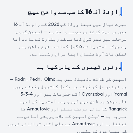
راؤنڈ آف 16 کا سب سے واضح میچ
میرے خیال میں فیفا ورلڈ کپ 2026 کے راؤنڈ آف 16
میں یہ میچ کاغذ پر سب سے واضح ہے — اسپین گروپ
مرحلے میں صفر گول کھانے کے ریکارڈ کے ساتھ آیا
ہے جبکہ آسٹریا نے 6 گول کھائے۔ فرق واضح ہے،
لیکن ناک آؤٹ فٹبال اپنا مزاج رکھتا ہے۔
دونوں ٹیموں کے پاس کیا ہے
اسپین کی طاقت مڈفیلڈ میں ہے: Rodri، Pedri، Olmo —
یہ تینوں مل کر گیند پر مکمل کنٹرول رکھتے ہیں۔
Yamal اور Oyarzabal آگے خطرناک ہیں اور 4-3-3
فارمیشن ہر لائن میں گہری ہے۔ آسٹریا کی امید
Rangnick کا ہائی پریشر سسٹم اور Arnautovic کا
تجربہ ہے — لیکن اسپین کے خلاف پریشر آسانی سے
ٹوٹتا ہے اور Arnautovic کے پاس اتنی توانائی نہیں
کہ تنہا فرق کر سکیں۔