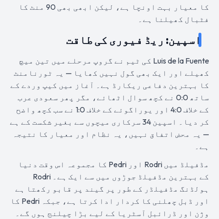
کا معیار بہت اونچا ہے، لیکن ابھی بھی 90 منٹ کا
فٹبال کھیلنا ہے۔
اسپین: ریڈ فیوری کی طاقت
Luis de la Fuente کی ٹیم نے گروپ مرحلے میں تین میچ
کھیلے اور ایک بھی گول نہیں کھایا — یہ ٹورنامنٹ
کا بہترین دفاعی ریکارڈ ہے۔ آغاز میں کیپ وردے کے
ساتھ 0:0 نے کچھ سوال اٹھائے، مگر پھر سعودی عرب
کے خلاف 4:0 اور یوراگوئے کے خلاف 1:0 نے سب کچھ واضح
کر دیا۔ اسپین 34 سرکاری میچوں سے بغیر شکست کے ہے
— یہ محض اتفاق نہیں، یہ نظام اور معیار کا نتیجہ
ہے۔
مڈفیلڈ میں Rodri اور Pedri کا مجموعہ اس وقت دنیا
کے بہترین مڈفیلڈ جوڑوں میں سے ایک ہے۔ Rodri
ہولڈنگ مڈفیلڈر کے طور پر گیند پر قابو رکھتا ہے
اور ڈبل چھلنی کا کردار ادا کرتا ہے، جبکہ Pedri کا
وژن اور ڈرائبل آسٹریا کے لیے بڑا چیلنج ہوں گے۔