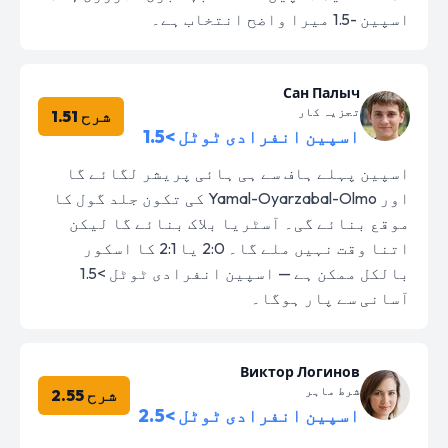
اسپین -1.5 میرا واضح انتخاب ہے۔
Сан Палыч
تجزیہ کار
شرح 1.51
اسپین انفرادی ٹوٹل >1.5
اسپین پہلے ہاف سے ہی ہائی پریشر لگائے گا
اور Yamal-Oyarzabal-Olmo کی تکون جلد گول کا
موقع بنائے گی۔ آسٹریا بلاک بنائے گا لیکن
اتنا وقت نہیں ملے گا۔ 2:0 یا 2:1 کا اسکور
بالکل ممکن ہے — اسپین انفرادی ٹوٹل >1.5
آسانی سے پار ہوگا۔
Виктор Логинов
شرط ماہر
شرح 2.55
اسپین انفرادی ٹوٹل >2.5