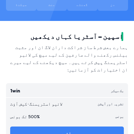
دن
گھنٹے
منٹ
سیکنڈ
اسپین – آسٹریا کہاں دیکھیں
ہمارے بعض شرط ساز شراکت داران لاگ ان اور مثبت
بیلنس رکھنے والے صارفین کے لیے میچ کی لائیو
اسٹریمنگ پیش کرتے ہیں۔ میچ دیکھنے کے لیے میرے
ان اختیارات کو آزمائیں:
1win
لائیو اسٹریمنگ · کیش آؤٹ
500% تک بونس
جائیں