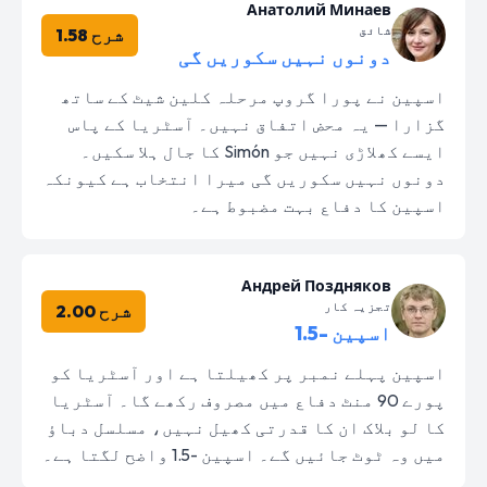
Анатолий Минаев
شائق
شرح 1.58
دونوں نہیں سکوریں گی
اسپین نے پورا گروپ مرحلہ کلین شیٹ کے ساتھ
گزارا — یہ محض اتفاق نہیں۔ آسٹریا کے پاس
ایسے کھلاڑی نہیں جو Simón کا جال ہلا سکیں۔
دونوں نہیں سکوریں گی میرا انتخاب ہے کیونکہ
اسپین کا دفاع بہت مضبوط ہے۔
Андрей Поздняков
تجزیہ کار
شرح 2.00
اسپین -1.5
اسپین پہلے نمبر پر کھیلتا ہے اور آسٹریا کو
پورے 90 منٹ دفاع میں مصروف رکھے گا۔ آسٹریا
کا لو بلاک ان کا قدرتی کھیل نہیں، مسلسل دباؤ
میں وہ ٹوٹ جائیں گے۔ اسپین -1.5 واضح لگتا ہے۔