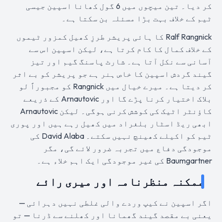
کر دیا۔ تین میچوں میں 6 گول کھانا اسپین جیسی
ٹیم کے خلاف بہت بڑا مسئلہ بن سکتا ہے۔
Ralf Rangnick کا ہائی پریشر طرزِ کھیل کمزور ٹیموں
کے خلاف کمال کا کام کرتا ہے، لیکن اسپین اس سے
آسانی سے نکل آتا ہے۔ شارٹ پاسنگ گیم اور تیز
گیند گردش اسپین کا خاص ہنر ہے جو پریشر کو بے اثر
کر دیتا ہے۔ میرے خیال میں Rangnick کو مجبوراً لو
بلاک اختیار کرنا پڑے گا اور Arnautovic کے ذریعے
کاؤنٹر اٹیک کی کوشش کرنی ہوگی۔ لیکن Arnautovic
ابھی ریڈ اسٹار بلغراد میں کھیل رہے ہیں اور پوری
ٹیم کو اکیلے کھینچ نہیں سکتے۔ David Alaba کی
موجودگی دفاع میں تجربہ ضرور لائے گی، مگر
Baumgartner کی غیر موجودگی ایک اہم خلاء ہے۔
ممکنہ منظرنامہ اور میری رائے
اگر اسپین نے کیپ وردے والی غلطی نہیں دہرائی —
یعنی بے مقصد گیند گھمانا اور کھلنے سے ڈرنا — تو