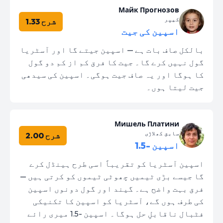
Майк Прогнозов
کیپر
شرح 1.33
اسپین کی جیت
بالکل صاف بات ہے — اسپین جیتے گا اور آسٹریا
گول نہیں کرے گا۔ جیت کا فرق کم از کم دو گول
کا ہوگا اور یہ صاف جیت ہوگی۔ اسپین کی سیدھی
جیت لیتا ہوں۔
Мишель Платини
سابق کھلاڑی
شرح 2.00
اسپین -1.5
اسپین آسٹریا کو تقریباً اسی طرح ہینڈل کرے
گا جیسے بڑی ٹیمیں چھوٹی ٹیموں کو کرتی ہیں —
فرق بہت واضح ہے۔ گیند اور گول دونوں اسپین
کی طرف ہوں گے، آسٹریا کو اسپین کا تکنیکی
فٹبال ناقابلِ حل ہوگا۔ اسپین -1.5 میری رائے