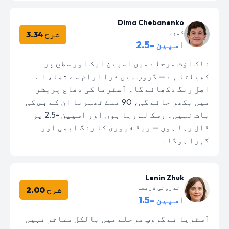
Dima Chebanenko
کیپر
شرح 3.34
اسپین -2.5
ناک آؤٹ مرحلے میں اسپین ایک اور سطح پر
کھیلتا ہے — گروپ میں ذرا آرام سے تھا، اب
اصل رنگ دکھائے گا۔ آسٹریا کی دفاع پریشر
میں بکھر جائے گی، 90 منٹ ٹھہرنا ان کے بس کی
بات نہیں۔ رسک لے رہا ہوں اور اسپین -2.5 پر
ڈال رہا ہوں — ریڈ فیوری کا رنگ ابھی اور
گہرا ہوگا۔
Lenin Zhuk
اندرونی ذریعہ
شرح 2.00
اسپین -1.5
آسٹریا نے گروپ مرحلے میں بالکل متاثر نہیں