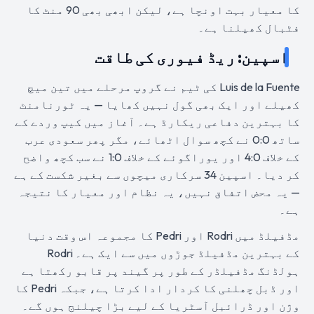
کا معیار بہت اونچا ہے، لیکن ابھی بھی 90 منٹ کا
فٹبال کھیلنا ہے۔
اسپین: ریڈ فیوری کی طاقت
Luis de la Fuente کی ٹیم نے گروپ مرحلے میں تین میچ
کھیلے اور ایک بھی گول نہیں کھایا — یہ ٹورنامنٹ
کا بہترین دفاعی ریکارڈ ہے۔ آغاز میں کیپ وردے کے
ساتھ 0:0 نے کچھ سوال اٹھائے، مگر پھر سعودی عرب
کے خلاف 4:0 اور یوراگوئے کے خلاف 1:0 نے سب کچھ واضح
کر دیا۔ اسپین 34 سرکاری میچوں سے بغیر شکست کے ہے
— یہ محض اتفاق نہیں، یہ نظام اور معیار کا نتیجہ
ہے۔
مڈفیلڈ میں Rodri اور Pedri کا مجموعہ اس وقت دنیا
کے بہترین مڈفیلڈ جوڑوں میں سے ایک ہے۔ Rodri
ہولڈنگ مڈفیلڈر کے طور پر گیند پر قابو رکھتا ہے
اور ڈبل چھلنی کا کردار ادا کرتا ہے، جبکہ Pedri کا
وژن اور ڈرائبل آسٹریا کے لیے بڑا چیلنج ہوں گے۔