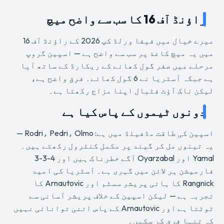
راؤنڈ آف 16 کا سب سے واضح میچ
میرے خیال میں فیفا ورلڈ کپ 2026 کے راؤنڈ آف 16
میں یہ میچ کاغذ پر سب سے واضح ہے — اسپین گروپ
مرحلے میں صفر گول کھانے کے ریکارڈ کے ساتھ آیا
ہے جبکہ آسٹریا نے 6 گول کھائے۔ فرق واضح ہے،
لیکن ناک آؤٹ فٹبال اپنا مزاج رکھتا ہے۔
دونوں ٹیموں کے پاس کیا ہے
اسپین کی طاقت مڈفیلڈ میں ہے: Rodri، Pedri، Olmo —
یہ تینوں مل کر گیند پر مکمل کنٹرول رکھتے ہیں۔
Yamal اور Oyarzabal آگے خطرناک ہیں اور 4-3-3
فارمیشن ہر لائن میں گہری ہے۔ آسٹریا کی امید
Rangnick کا ہائی پریشر سسٹم اور Arnautovic کا
تجربہ ہے — لیکن اسپین کے خلاف پریشر آسانی سے
ٹوٹتا ہے اور Arnautovic کے پاس اتنی توانائی نہیں
کہ تنہا فرق کر سکیں۔