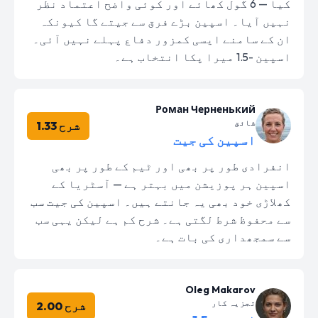
کیا — 6 گول کھائے اور کوئی واضح اعتماد نظر
نہیں آیا۔ اسپین بڑے فرق سے جیتے گا کیونکہ
ان کے سامنے ایسی کمزور دفاع پہلے نہیں آئی۔
اسپین -1.5 میرا پکا انتخاب ہے۔
Роман Черненький
شائق
شرح 1.33
اسپین کی جیت
انفرادی طور پر بھی اور ٹیم کے طور پر بھی
اسپین ہر پوزیشن میں بہتر ہے — آسٹریا کے
کھلاڑی خود بھی یہ جانتے ہیں۔ اسپین کی جیت سب
سے محفوظ شرط لگتی ہے۔ شرح کم ہے لیکن یہی سب
سے سمجھداری کی بات ہے۔
Oleg Makarov
تجزیہ کار
شرح 2.00