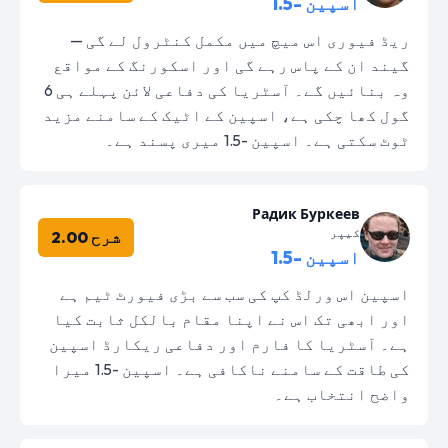
اسپین -1.5
ریڈ فیوری اس میچ میں مکمل کنٹرول لے گی —
گیند ان کے پاس رہے گی اور اسکورنگ کے مواقع
وہ بنائیں گے۔ آسٹریا کی دفاعی لائن پہلے ہی 6
گول کھا چکی ہے، اسپین کے اٹیک کے سامنے مزید
ٹوٹ سکتی ہے۔ اسپین -1.5 میری پسند ہے۔
Радик Буркеев
کیپر
شرح 2.00
اسپین -1.5
اسپین اس ورلڈ کپ کی سب سے بڑی فیورٹ ٹیم ہے
اور ابھی تک اس نے اپنا مقام بالکل ثابت کیا
ہے۔ آسٹریا کا فارم اور دفاعی ریکارڈ اسپین
کی طاقت کے سامنے ناکافی ہے۔ اسپین -1.5 میرا
واضح انتخاب ہے۔