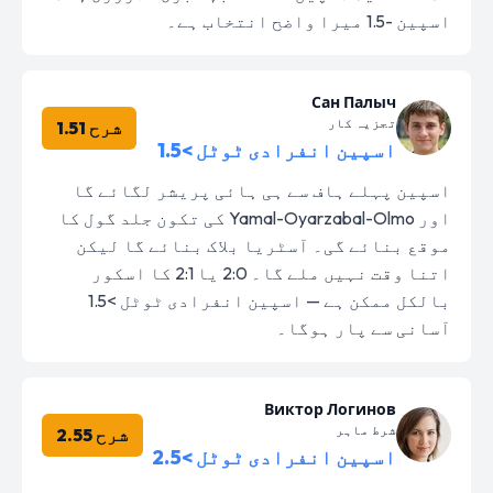
اسپین -1.5 میرا واضح انتخاب ہے۔
Сан Палыч
تجزیہ کار
شرح 1.51
اسپین انفرادی ٹوٹل >1.5
اسپین پہلے ہاف سے ہی ہائی پریشر لگائے گا
اور Yamal-Oyarzabal-Olmo کی تکون جلد گول کا
موقع بنائے گی۔ آسٹریا بلاک بنائے گا لیکن
اتنا وقت نہیں ملے گا۔ 2:0 یا 2:1 کا اسکور
بالکل ممکن ہے — اسپین انفرادی ٹوٹل >1.5
آسانی سے پار ہوگا۔
Виктор Логинов
شرط ماہر
شرح 2.55
اسپین انفرادی ٹوٹل >2.5