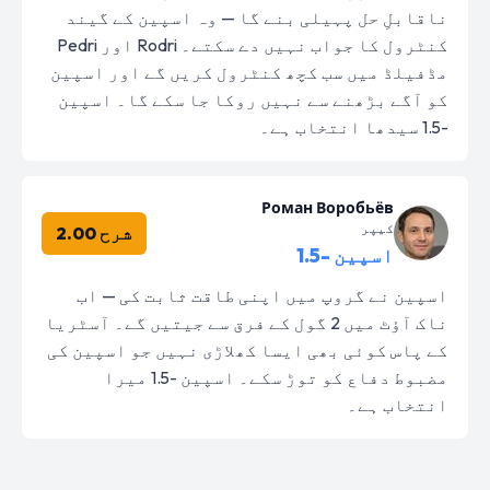
ناقابلِ حل پہیلی بنے گا — وہ اسپین کے گیند
کنٹرول کا جواب نہیں دے سکتے۔ Rodri اور Pedri
مڈفیلڈ میں سب کچھ کنٹرول کریں گے اور اسپین
کو آگے بڑھنے سے نہیں روکا جا سکے گا۔ اسپین
-1.5 سیدھا انتخاب ہے۔
Роман Воробьёв
کیپر
شرح 2.00
اسپین -1.5
اسپین نے گروپ میں اپنی طاقت ثابت کی — اب
ناک آؤٹ میں 2 گول کے فرق سے جیتیں گے۔ آسٹریا
کے پاس کوئی بھی ایسا کھلاڑی نہیں جو اسپین کی
مضبوط دفاع کو توڑ سکے۔ اسپین -1.5 میرا
انتخاب ہے۔