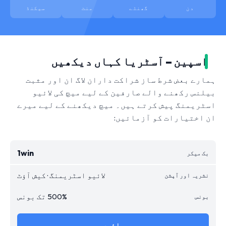
دن
گھنٹے
منٹ
سیکنڈ
اسپین – آسٹریا کہاں دیکھیں
ہمارے بعض شرط ساز شراکت داران لاگ ان اور مثبت
بیلنس رکھنے والے صارفین کے لیے میچ کی لائیو
اسٹریمنگ پیش کرتے ہیں۔ میچ دیکھنے کے لیے میرے
ان اختیارات کو آزمائیں:
1win
لائیو اسٹریمنگ · کیش آؤٹ
500% تک بونس
جائیں