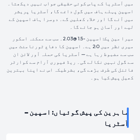
میں آسٹریا کے پاس کوئی حقیقی جواب نہیں دیکھتا۔
اسپین پہلے ہاف میں گول داغے گا، آسٹریا پریشر
میں آئے گا اور خلاء کھلیں گے۔ دوسرا ہاف اسپین کے
لیے اور آسان ہو جائے گا۔
میرا مین پک: اسپین -1.5 @2.03۔ سب سے ممکنہ اسکور
میری نظر میں 2:0 ہے۔ اسپین کا دفاع ٹورنامنٹ میں
سب سے مضبوط رہا ہے — آسٹریا کی حملہ آور لائن ان
سے گول نہیں نکالے گی۔ ریڈ فیوری آرام سے کوارٹر
فائنل کی طرف بڑھے گی، بشرطیکہ اس نے اپنا بہترین
کھیل پیش کیا ہو۔
ماہرین کی پیش گوئیاں: اسپین –
آسٹریا