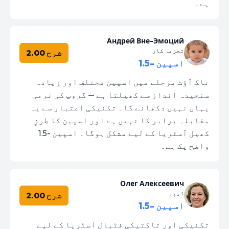
ہے۔
Андрей Вне-Эмоций
تجزیہ کار
شرح 2.00
اسپین -1.5
ناک آؤٹ مرحلے میں اسپین مختلف اور زیادہ
سنجیدہ انداز سے کھیلتا ہے — گروپ کی نرمی
یہاں نہیں دکھائے گا۔ تکنیکی اعتبار سے یہ
مقابلہ برابر کا نہیں ہے اور اسپین کا طرزِ
کھیل آسٹریا کے لیے مشکل ہوگا۔ اسپین -1.5
واضح پک ہے۔
Олег Алексеевич
کیپر
شرح 2.00
اسپین -1.5
تکنیکی اور تاکتیکی فٹبال آسٹریا کے لیے