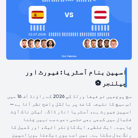
اسپین بنام آسٹریا: فیورٹ اور
چیلنجر ⚽
سچ پوچھیں تو فیفا ورلڈ کپ 2026 کے راؤنڈ آف 16 میں
اس میچ کا نتیجہ کاغذ پر بالکل واضح نظر آتا ہے —
اسپین فیورٹ ہے، آسٹریا انڈر ڈاگ۔ لیکن ناک آؤٹ
فٹبال میں کبھی بھی حتمی دعوے سے نہیں چلنا
چاہیے۔ ایک غلطی، ایک کاؤنٹر اٹیک، اور کھیل کا
رنگ بدل سکتا ہے۔ میں اسے یوں دیکھتا ہوں: اسپین