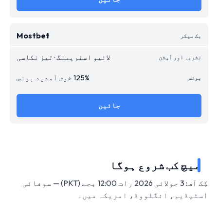
Mostbet
لائیو اسٹریمنگ · تیز نکاسی
125% خوش آمدید بونس
جائیں
میچ کب شروع ہوگا
کِک آف: 3 جولائی 2026 رات 12:00 بجے (PKT) — سوفائی
اسٹیڈیم، انگلووڈ، امریکہ میں۔