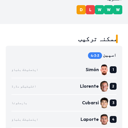
D
L
W
W
W
ممکنہ ترکیب
اسپین
4-3-3
Simón
ایتھلیٹک بلباؤ
Llorente
اٹلیٹیکو مڈرڈ
Cubarsí
بارسلونا
Laporte
ایتھلیٹک بلباؤ