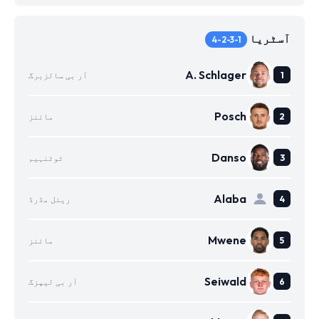
آسٹریا
4-2-3-1
A. Schlager
آر بی سالزبرگ
Posch
مائنز
Danso
ٹوٹنہیم
Alaba
ریئل مڈرڈ
Mwene
مائنز
Seiwald
آر بی لیپزگ