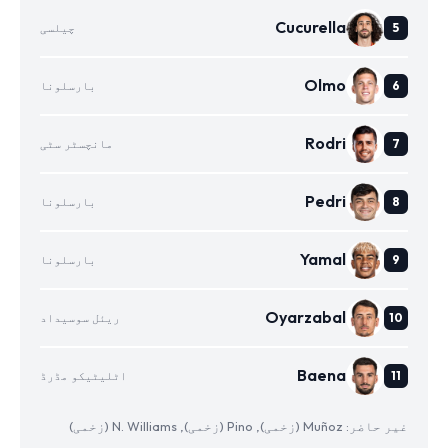
Cucurella
چیلسی
Olmo
بارسلونا
Rodri
مانچسٹر سٹی
Pedri
بارسلونا
Yamal
بارسلونا
Oyarzabal
ریئل سوسیداد
Baena
اٹلیٹیکو مڈرڈ
غیر حاضر: Muñoz (زخمی), Pino (زخمی), N. Williams (زخمی)