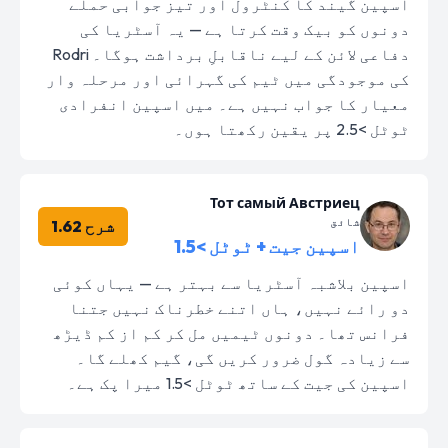
اسپین گیند کا کنٹرول اور تیز جوابی حملے
دونوں کو بیک وقت کرتا ہے — یہ آسٹریا کی
دفاعی لائن کے لیے ناقابلِ برداشت ہوگا۔ Rodri
کی موجودگی میں ٹیم کی گہرائی اور مرحلہ وار
معیار کا جواب نہیں ہے۔ میں اسپین انفرادی
ٹوٹل >2.5 پر یقین رکھتا ہوں۔
Тот самый Австриец
شائق
شرح 1.62
اسپین جیت + ٹوٹل >1.5
اسپین بلاشبہ آسٹریا سے بہتر ہے — یہاں کوئی
دو رائے نہیں، ہاں اتنے خطرناک نہیں جتنا
فرانس تھا۔ دونوں ٹیمیں مل کر کم از کم ڈیڑھ
سے زیادہ گول ضرور کریں گی، گیم کھلے گا۔
اسپین کی جیت کے ساتھ ٹوٹل >1.5 میرا پک ہے۔