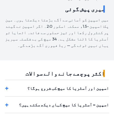
میری پیش گوئی
میں اسپین کو آسانی سے آگے بڑھتا دیکھتا ہوں۔ مین
پک: اسپین -1.5، ممکنہ اسکور 2:0۔ اگر اسپین نے گیند
پر کنٹرول رکھا اور تیز حملوں سے فائدہ اٹھایا تو
آسٹریا کا ڈٹنا مشکل ہے۔ 34 میچ کی بے شکستہ سیریز
یہاں نہیں ٹوٹے گی — ریڈ فیوری آگے بڑھے گی۔
اکثر پوچھے جانے والے سوالات
اسپین اور آسٹریا کا میچ کب شروع ہوگا؟
اسپین – آسٹریا کا میچ کہاں دیکھ سکتے ہیں؟