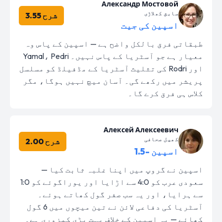
Александр Мостовой
سابق کھلاڑی
شرح 3.55
اسپین کی جیت
طبقاتی فرق بالکل واضح ہے — اسپین کے پاس وہ
معیار ہے جو آسٹریا کے پاس نہیں۔ Yamal، Pedri
اور Rodri کی تثلیث آسٹریا کے مڈفیلڈ کو مسلسل
پریشر میں رکھے گی۔ آسان میچ نہیں ہوگا، مگر
کلاس ہی فرق کرے گا۔
Алексей Алексеевич
کھیل صحافی
شرح 2.00
اسپین -1.5
اسپین نے گروپ میں اپنا غلبہ ثابت کیا —
سعودی عرب کو 4:0 سے اڑایا اور یوراگوئے کو 1:0
سے ہرایا، اور یہ سب صفر گول کھاتے ہوئے۔
آسٹریا کی دفاعی لائن نے تین میچوں میں 6 گول
کھائے — یہ اسپین کے خلاف بہت بڑی کمزوری ہے۔