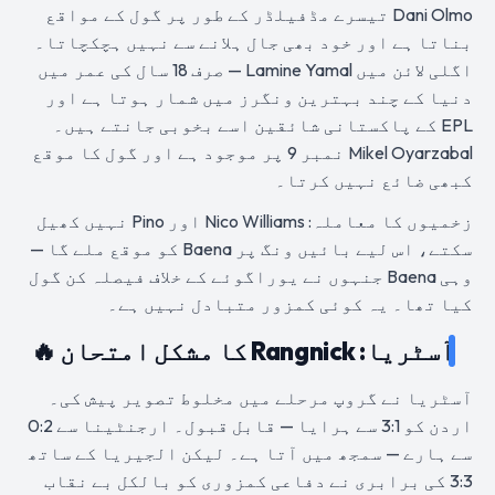
Dani Olmo تیسرے مڈفیلڈر کے طور پر گول کے مواقع
بناتا ہے اور خود بھی جال ہلانے سے نہیں ہچکچاتا۔
اگلی لائن میں Lamine Yamal — صرف 18 سال کی عمر میں
دنیا کے چند بہترین ونگرز میں شمار ہوتا ہے اور
EPL کے پاکستانی شائقین اسے بخوبی جانتے ہیں۔
Mikel Oyarzabal نمبر 9 پر موجود ہے اور گول کا موقع
کبھی ضائع نہیں کرتا۔
زخمیوں کا معاملہ: Nico Williams اور Pino نہیں کھیل
سکتے، اس لیے بائیں ونگ پر Baena کو موقع ملے گا —
وہی Baena جنہوں نے یوراگوئے کے خلاف فیصلہ کن گول
کیا تھا۔ یہ کوئی کمزور متبادل نہیں ہے۔
آسٹریا: Rangnick کا مشکل امتحان 🔥
آسٹریا نے گروپ مرحلے میں مخلوط تصویر پیش کی۔
اردن کو 3:1 سے ہرایا — قابل قبول۔ ارجنٹینا سے 0:2
سے ہارے — سمجھ میں آتا ہے۔ لیکن الجیریا کے ساتھ
3:3 کی برابری نے دفاعی کمزوری کو بالکل بے نقاب