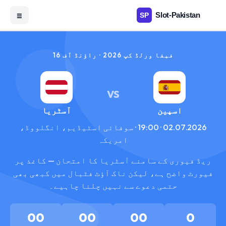
☰
فیفا ورلڈ کپ 2026 · راؤنڈ آف 16
VS
اسپین
آسٹریا
02.07.2026 · 19:00 · سوفائی اسٹیڈیم، انگلووڈ،
امریکہ
ریڈ فیوری کے سامنے آسٹریا کا امتحان — کاغذ پر
فیورٹ واضح ہے، لیکن ناک آؤٹ فٹبال میں کبھی بھی
حتمی دعوے سے نہیں چلنا چاہیے۔
00
00
00
0