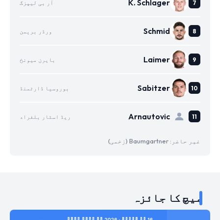
K. Schlager
آر بی لیپزگ
Schmid
ورڈر بریمن
Laimer
بایرن میونخ
Sabitzer
بوروسیا ڈارٹمنڈ
Arnautovic
ریڈ اسٹار بلغراد
غیر حاضر: Baumgartner (زخمی)
میچ کا جائزہ