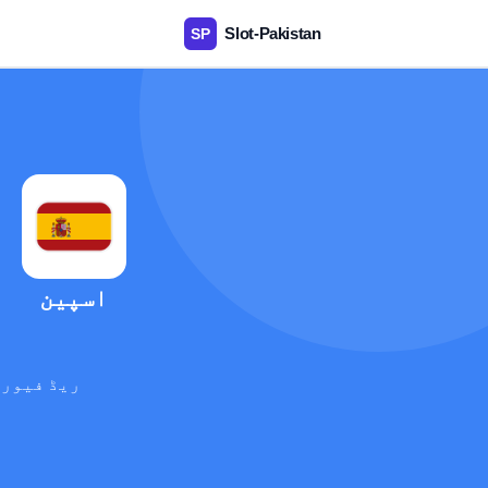
اسپین
ریڈ فیوری
آ