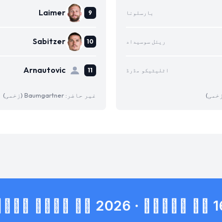
Laimer
بارسلونا
Sabitzer
ریئل سوسیداد
Arnautovic
اٹلیٹیکو مڈرڈ
غیر حاضر: Baumgartner (زخمی)