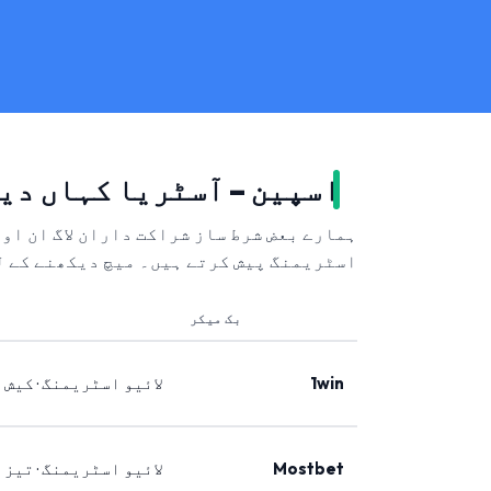
اسپین – آسٹریا کہاں دی
ہمارے بعض شرط ساز شراکت داران لاگ ان او
اسٹریمنگ پیش کرتے ہیں۔ میچ دیکھنے کے ل
بک میکر
1win
لائیو اسٹریمنگ · کیش 
Mostbet
لائیو اسٹریمنگ · تیز 