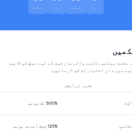
دن
گھنٹے
منٹ
سیکنڈ
کھیں
ر مثبت بیلنس رکھنے والے صارفین کے لیے میچ کی لائیو
یے میرے ان اختیارات کو آزمائیں:
نشریہ اور آپشن
آؤٹ
500% تک بونس
نکاسی
125% خوش آمدید بونس