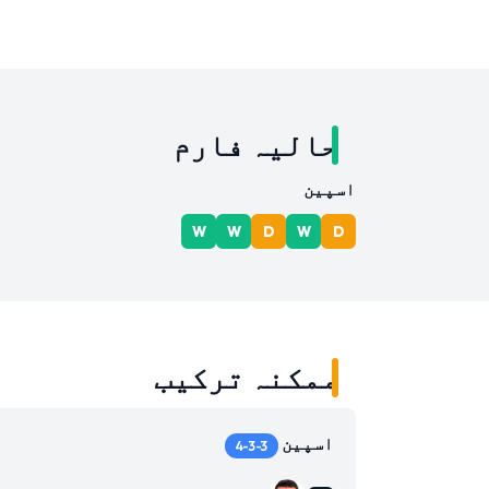
حالیہ فارم
اسپین
W
W
D
W
D
ممکنہ ترکیب
اسپین
4-3-3