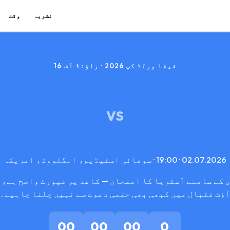
نشریہ
وقت
فیفا ورلڈ کپ 2026 · راؤنڈ آف 16
VS
02.07.2026 · 19:00 · سوفائی اسٹیڈیم، انگلووڈ، امریکہ
 کے سامنے آسٹریا کا امتحان — کاغذ پر فیورٹ واضح ہے، 
ؤٹ فٹبال میں کبھی بھی حتمی دعوے سے نہیں چلنا چاہیے۔
00
00
00
0