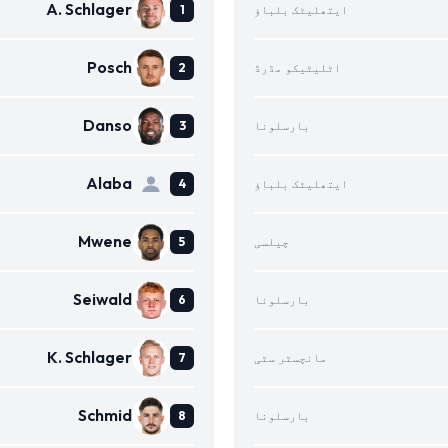
A. Schlager
ایتھلیٹک بلباؤ
Posch
اٹلیٹیکو مڈرڈ
Danso
بارسلونا
Alaba
ایتھلیٹک بلباؤ
Mwene
چیلسی
Seiwald
بارسلونا
K. Schlager
مانچسٹر سٹی
Schmid
بارسلونا