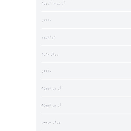
آر بی سالزبرگ
مائنز
ٹوٹنہیم
ریئل مڈرڈ
مائنز
آر بی لیپزگ
آر بی لیپزگ
ورڈر بریمن