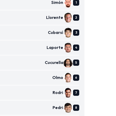
Simón
Llorente
Cubarsí
Laporte
Cucurella
Olmo
Rodri
Pedri