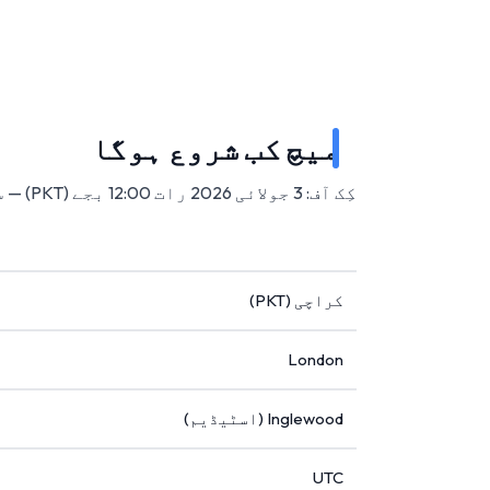
میچ کب شروع ہوگا
کِک آف: 3 جولائی 2026 رات 12:00 بجے (PKT) — سوفائی اسٹیڈیم، انگلووڈ، امریکہ میں۔
کراچی (PKT)
London
Inglewood (اسٹیڈیم)
UTC