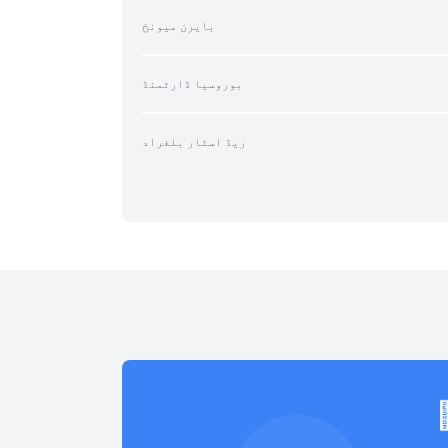
بایرن میونخ
بوروسیا ڈارٹمنڈ
ریڈ اسٹار بلغراد