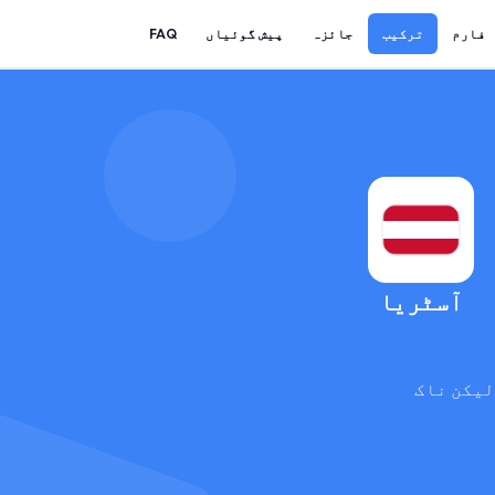
فارم
ترکیب
جائزہ
پیش گوئیاں
FAQ
آسٹریا
لیکن ناک