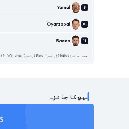
Yamal
Oyarzabal
Baena
غیر حاضر: Muñoz (زخمی), Pino (زخمی), N. Williams (زخمی)
میچ کا جائزہ