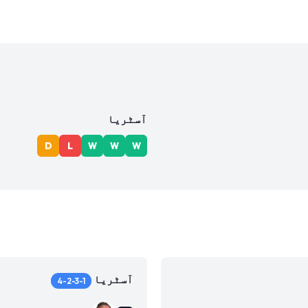
آسٹریا
D
L
W
W
W
آسٹریا
4-2-3-1