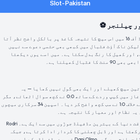
ر چیلنجر ⚽
سچ پوچھیں تو فیفا ورلڈ کپ 2026 کے راؤنڈ آف 16 میں اس میچ کا نتیجہ کاغذ پر بالکل واضح نظر آتا
لیکن ناک آؤٹ فٹبال میں کبھی بھی حتمی دعوے سے نہیں
 اور کھیل کا رنگ بدل سکتا ہے۔ میں اسے یوں دیکھتا
بال کھیلنا ہے۔
 مرحلے میں تین میچ کھیلے اور ایک بھی گول نہیں کھایا — یہ
ٹورنامنٹ کا بہترین دفاعی ریکارڈ ہے۔ آغاز میں کیپ وردے کے ساتھ 0:0 نے کچھ سوال اٹھائے، مگر
پھر سعودی عرب کے خلاف 4:0 اور یوراگوئے کے خلاف 1:0 نے سب کچھ واضح کر دیا۔ اسپین 34 سرکاری میچوں
 یہ نظام اور معیار کا نتیجہ ہے۔
مڈفیلڈ میں Rodri اور Pedri کا مجموعہ اس وقت دنیا کے بہترین مڈفیلڈ جوڑوں میں سے ایک ہے۔ Rodri
کھتا ہے اور ڈبل چھلنی کا کردار ادا کرتا ہے، جبکہ
Pedri کا وژن اور ڈرائبل آسٹریا کے لیے بڑا چیلنج ہوں گے۔ Dani Olmo تیسرے مڈفیلڈر کے طور پر