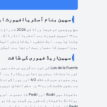
اسپین بنام آسٹریا: فیورٹ او
ہے — اسپین فیورٹ ہے، آسٹریا انڈر ڈاگ۔ 
چلنا چاہیے۔ ایک غلطی، ایک کاؤنٹر اٹیک،
ہوں: اسپین کا معیار بہت اونچا ہے، لیکن ابھی بھی 90 منٹ کا فٹ
اسپین: ریڈ فیوری کی طاقت
Luis de la Fuente کی ٹیم نے گروپ
سے بغیر شکست کے ہے — یہ محض اتفاق نہیں،
ہولڈنگ مڈفیلڈر کے طور پر گیند پر قابو ر