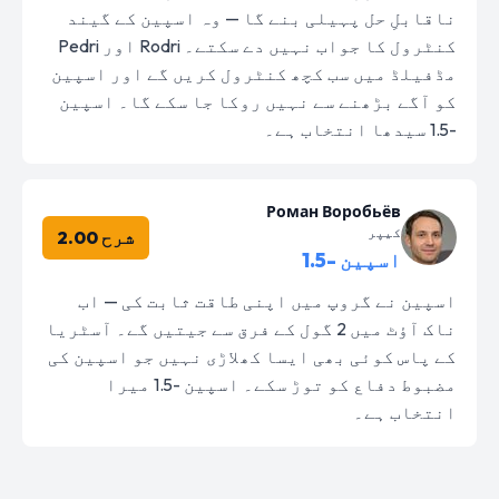
ناقابلِ حل پہیلی بنے گا — وہ اسپین کے گیند
کنٹرول کا جواب نہیں دے سکتے۔ Rodri اور Pedri
مڈفیلڈ میں سب کچھ کنٹرول کریں گے اور اسپین
کو آگے بڑھنے سے نہیں روکا جا سکے گا۔ اسپین
-1.5 سیدھا انتخاب ہے۔
Роман Воробьёв
کیپر
شرح 2.00
اسپین -1.5
اسپین نے گروپ میں اپنی طاقت ثابت کی — اب
ناک آؤٹ میں 2 گول کے فرق سے جیتیں گے۔ آسٹریا
کے پاس کوئی بھی ایسا کھلاڑی نہیں جو اسپین کی
مضبوط دفاع کو توڑ سکے۔ اسپین -1.5 میرا
انتخاب ہے۔