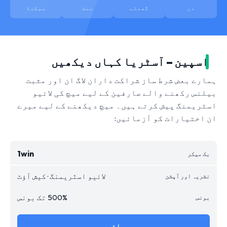
دن
گھنٹے
منٹ
سیکنڈ
اسپین – آسٹریا کہاں دیکھیں
ہمارے بعض شرط ساز شراکت داران لاگ ان اور مثبت
بیلنس رکھنے والے صارفین کے لیے میچ کی لائیو
اسٹریمنگ پیش کرتے ہیں۔ میچ دیکھنے کے لیے میرے
ان اختیارات کو آزمائیں:
1win
لائیو اسٹریمنگ · کیش آؤٹ
500% تک بونس
جائیں