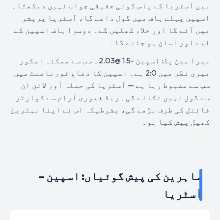
میں آسٹریا کے پاس کوئی حقیقی جواب نہیں دیکھتا۔
اسپین پہلے ہاف میں گول داغے گا، آسٹریا پریشر
میں آئے گا اور خلاء کھلیں گے۔ دوسرا ہاف اسپین کے
لیے اور آسان ہو جائے گا۔
میرا مین پک: اسپین -1.5 @2.03۔ سب سے ممکنہ اسکور
میری نظر میں 2:0 ہے۔ اسپین کا دفاع ٹورنامنٹ میں
سب سے مضبوط رہا ہے — آسٹریا کی حملہ آور لائن ان
سے گول نہیں نکالے گی۔ ریڈ فیوری آرام سے کوارٹر
فائنل کی طرف بڑھے گی، بشرطیکہ اس نے اپنا بہترین
کھیل پیش کیا ہو۔
ماہرین کی پیش گوئیاں: اسپین –
آسٹریا