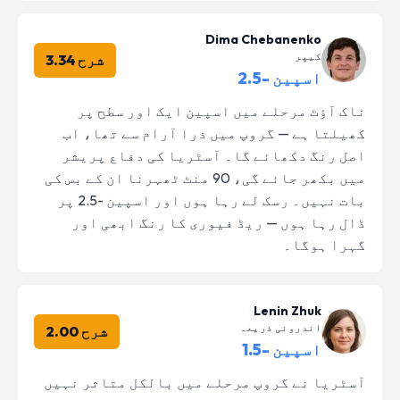
Dima Chebanenko
کیپر
شرح 3.34
اسپین -2.5
ناک آؤٹ مرحلے میں اسپین ایک اور سطح پر
کھیلتا ہے — گروپ میں ذرا آرام سے تھا، اب
اصل رنگ دکھائے گا۔ آسٹریا کی دفاع پریشر
میں بکھر جائے گی، 90 منٹ ٹھہرنا ان کے بس کی
بات نہیں۔ رسک لے رہا ہوں اور اسپین -2.5 پر
ڈال رہا ہوں — ریڈ فیوری کا رنگ ابھی اور
گہرا ہوگا۔
Lenin Zhuk
اندرونی ذریعہ
شرح 2.00
اسپین -1.5
آسٹریا نے گروپ مرحلے میں بالکل متاثر نہیں