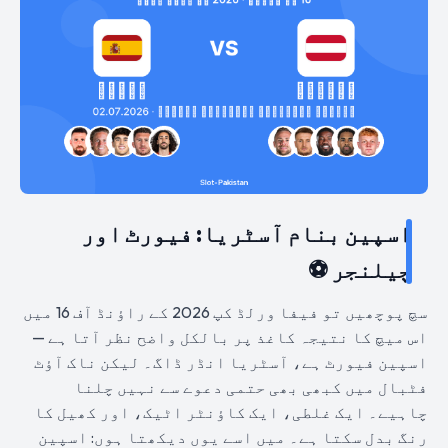
اسپین بنام آسٹریا: فیورٹ اور
چیلنجر ⚽
سچ پوچھیں تو فیفا ورلڈ کپ 2026 کے راؤنڈ آف 16 میں
اس میچ کا نتیجہ کاغذ پر بالکل واضح نظر آتا ہے —
اسپین فیورٹ ہے، آسٹریا انڈر ڈاگ۔ لیکن ناک آؤٹ
فٹبال میں کبھی بھی حتمی دعوے سے نہیں چلنا
چاہیے۔ ایک غلطی، ایک کاؤنٹر اٹیک، اور کھیل کا
رنگ بدل سکتا ہے۔ میں اسے یوں دیکھتا ہوں: اسپین