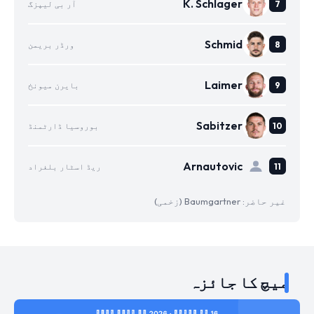
K. Schlager
آر بی لیپزگ
Schmid
ورڈر بریمن
Laimer
بایرن میونخ
Sabitzer
بوروسیا ڈارٹمنڈ
Arnautovic
ریڈ اسٹار بلغراد
غیر حاضر: Baumgartner (زخمی)
میچ کا جائزہ