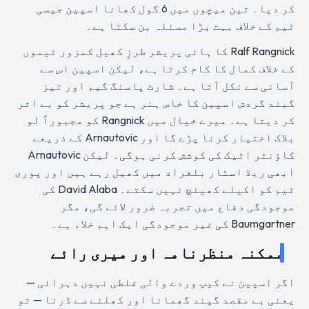
کر دیا۔ تین میچوں میں 6 گول کھانا اسپین جیسی
ٹیم کے خلاف بہت بڑا مسئلہ بن سکتا ہے۔
Ralf Rangnick کا ہائی پریشر طرزِ کھیل کمزور ٹیموں
کے خلاف کمال کا کام کرتا ہے، لیکن اسپین اس سے
آسانی سے نکل آتا ہے۔ شارٹ پاسنگ گیم اور تیز
گیند گردش اسپین کا خاص ہنر ہے جو پریشر کو بے اثر
کر دیتا ہے۔ میرے خیال میں Rangnick کو مجبوراً لو
بلاک اختیار کرنا پڑے گا اور Arnautovic کے ذریعے
کاؤنٹر اٹیک کی کوشش کرنی ہوگی۔ لیکن Arnautovic
ابھی ریڈ اسٹار بلغراد میں کھیل رہے ہیں اور پوری
ٹیم کو اکیلے کھینچ نہیں سکتے۔ David Alaba کی
موجودگی دفاع میں تجربہ ضرور لائے گی، مگر
Baumgartner کی غیر موجودگی ایک اہم خلاء ہے۔
ممکنہ منظرنامہ اور میری رائے
اگر اسپین نے کیپ وردے والی غلطی نہیں دہرائی —
یعنی بے مقصد گیند گھمانا اور کھلنے سے ڈرنا — تو