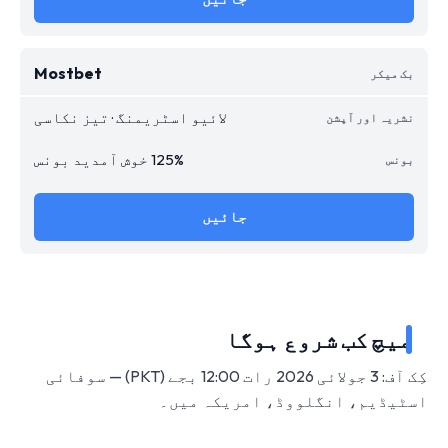
Mostbet
لائیو اسٹریمنگ · تیز نکاسی
125% خوش آمدید بونس
جائیں
میچ کب شروع ہوگا
کِک آف: 3 جولائی 2026 رات 12:00 بجے (PKT) — سوفائی
اسٹیڈیم، انگلووڈ، امریکہ میں۔