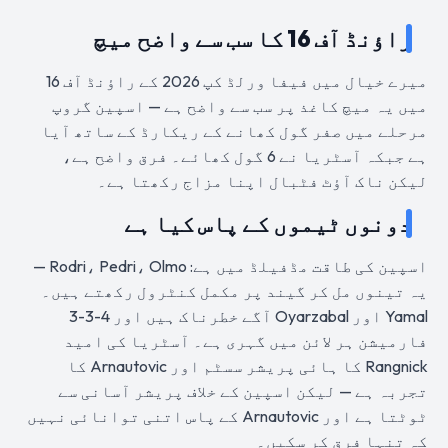
راؤنڈ آف 16 کا سب سے واضح میچ
میرے خیال میں فیفا ورلڈ کپ 2026 کے راؤنڈ آف 16
میں یہ میچ کاغذ پر سب سے واضح ہے — اسپین گروپ
مرحلے میں صفر گول کھانے کے ریکارڈ کے ساتھ آیا
ہے جبکہ آسٹریا نے 6 گول کھائے۔ فرق واضح ہے،
لیکن ناک آؤٹ فٹبال اپنا مزاج رکھتا ہے۔
دونوں ٹیموں کے پاس کیا ہے
اسپین کی طاقت مڈفیلڈ میں ہے: Rodri، Pedri، Olmo —
یہ تینوں مل کر گیند پر مکمل کنٹرول رکھتے ہیں۔
Yamal اور Oyarzabal آگے خطرناک ہیں اور 4-3-3
فارمیشن ہر لائن میں گہری ہے۔ آسٹریا کی امید
Rangnick کا ہائی پریشر سسٹم اور Arnautovic کا
تجربہ ہے — لیکن اسپین کے خلاف پریشر آسانی سے
ٹوٹتا ہے اور Arnautovic کے پاس اتنی توانائی نہیں
کہ تنہا فرق کر سکیں۔