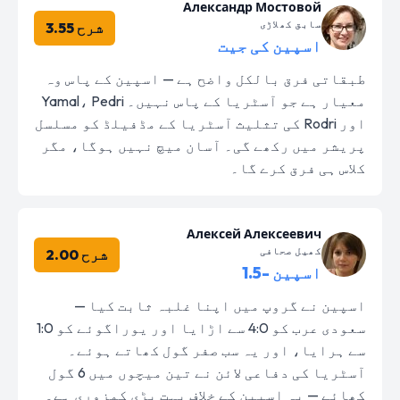
Александр Мостовой
سابق کھلاڑی
شرح 3.55
اسپین کی جیت
طبقاتی فرق بالکل واضح ہے — اسپین کے پاس وہ
معیار ہے جو آسٹریا کے پاس نہیں۔ Yamal، Pedri
اور Rodri کی تثلیث آسٹریا کے مڈفیلڈ کو مسلسل
پریشر میں رکھے گی۔ آسان میچ نہیں ہوگا، مگر
کلاس ہی فرق کرے گا۔
Алексей Алексеевич
کھیل صحافی
شرح 2.00
اسپین -1.5
اسپین نے گروپ میں اپنا غلبہ ثابت کیا —
سعودی عرب کو 4:0 سے اڑایا اور یوراگوئے کو 1:0
سے ہرایا، اور یہ سب صفر گول کھاتے ہوئے۔
آسٹریا کی دفاعی لائن نے تین میچوں میں 6 گول
کھائے — یہ اسپین کے خلاف بہت بڑی کمزوری ہے۔