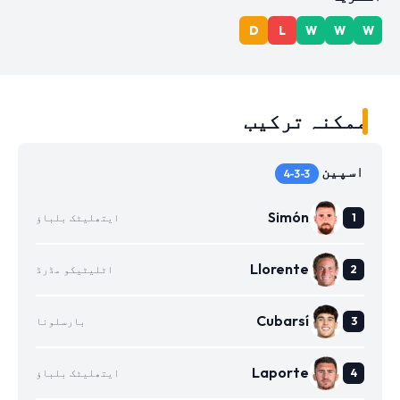
D
L
W
W
W
ممکنہ ترکیب
اسپین
4-3-3
Simón
ایتھلیٹک بلباؤ
Llorente
اٹلیٹیکو مڈرڈ
Cubarsí
بارسلونا
Laporte
ایتھلیٹک بلباؤ