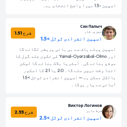
اسپین -1.5 میرا واضح انتخاب ہے۔
Сан Палыч
تجزیہ کار
شرح 1.51
اسپین انفرادی ٹوٹل >1.5
اسپین پہلے ہاف سے ہی ہائی پریشر لگائے گا
اور Yamal-Oyarzabal-Olmo کی تکون جلد گول کا
موقع بنائے گی۔ آسٹریا بلاک بنائے گا لیکن
اتنا وقت نہیں ملے گا۔ 2:0 یا 2:1 کا اسکور
بالکل ممکن ہے — اسپین انفرادی ٹوٹل >1.5
آسانی سے پار ہوگا۔
Виктор Логинов
شرط ماہر
شرح 2.55
اسپین انفرادی ٹوٹل >2.5