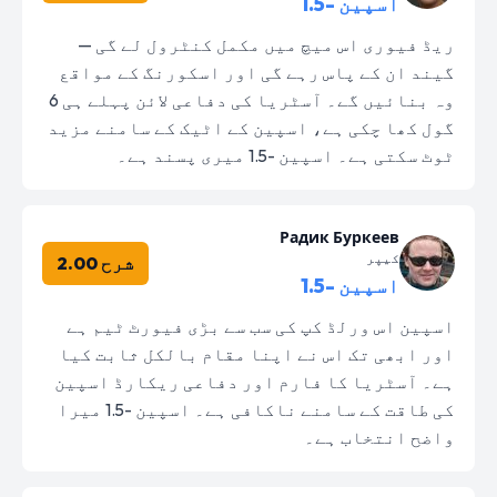
اسپین -1.5
ریڈ فیوری اس میچ میں مکمل کنٹرول لے گی —
گیند ان کے پاس رہے گی اور اسکورنگ کے مواقع
وہ بنائیں گے۔ آسٹریا کی دفاعی لائن پہلے ہی 6
گول کھا چکی ہے، اسپین کے اٹیک کے سامنے مزید
ٹوٹ سکتی ہے۔ اسپین -1.5 میری پسند ہے۔
Радик Буркеев
کیپر
شرح 2.00
اسپین -1.5
اسپین اس ورلڈ کپ کی سب سے بڑی فیورٹ ٹیم ہے
اور ابھی تک اس نے اپنا مقام بالکل ثابت کیا
ہے۔ آسٹریا کا فارم اور دفاعی ریکارڈ اسپین
کی طاقت کے سامنے ناکافی ہے۔ اسپین -1.5 میرا
واضح انتخاب ہے۔