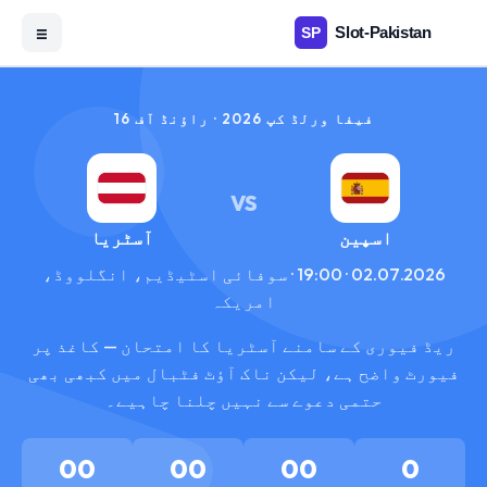
☰
فیفا ورلڈ کپ 2026 · راؤنڈ آف 16
VS
اسپین
آسٹریا
02.07.2026 · 19:00 · سوفائی اسٹیڈیم، انگلووڈ،
امریکہ
ریڈ فیوری کے سامنے آسٹریا کا امتحان — کاغذ پر
فیورٹ واضح ہے، لیکن ناک آؤٹ فٹبال میں کبھی بھی
حتمی دعوے سے نہیں چلنا چاہیے۔
00
00
00
0