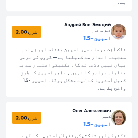
ہے۔
Андрей Вне-Эмоций
تجزیہ کار
شرح 2.00
اسپین -1.5
ناک آؤٹ مرحلے میں اسپین مختلف اور زیادہ
سنجیدہ انداز سے کھیلتا ہے — گروپ کی نرمی
یہاں نہیں دکھائے گا۔ تکنیکی اعتبار سے یہ
مقابلہ برابر کا نہیں ہے اور اسپین کا طرزِ
کھیل آسٹریا کے لیے مشکل ہوگا۔ اسپین -1.5
واضح پک ہے۔
Олег Алексеевич
کیپر
شرح 2.00
اسپین -1.5
تکنیکی اور تاکتیکی فٹبال آسٹریا کے لیے