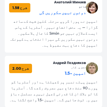
Анатолий Минаев
شائق
شرح 1.58
دونوں نہیں سکوریں گی
اسپین نے پورا گروپ مرحلہ کلین شیٹ کے ساتھ
گزارا — یہ محض اتفاق نہیں۔ آسٹریا کے پاس
ایسے کھلاڑی نہیں جو Simón کا جال ہلا سکیں۔
دونوں نہیں سکوریں گی میرا انتخاب ہے کیونکہ
اسپین کا دفاع بہت مضبوط ہے۔
Андрей Поздняков
تجزیہ کار
شرح 2.00
اسپین -1.5
اسپین پہلے نمبر پر کھیلتا ہے اور آسٹریا کو
پورے 90 منٹ دفاع میں مصروف رکھے گا۔ آسٹریا
کا لو بلاک ان کا قدرتی کھیل نہیں، مسلسل دباؤ
میں وہ ٹوٹ جائیں گے۔ اسپین -1.5 واضح لگتا ہے۔