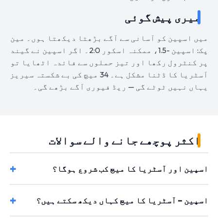
میری پیش گوئی
میں اسپین کو آسانی سے آگے بڑھتا دیکھتا ہوں۔ مین
پک: اسپین -1.5، ممکنہ اسکور 2:0۔ اگر اسپین نے گیند
پر کنٹرول رکھا اور تیز حملوں سے فائدہ اٹھایا تو
آسٹریا کا ڈٹنا مشکل ہے۔ 34 میچ کی بے شکستہ سیریز
یہاں نہیں ٹوٹے گی — ریڈ فیوری آگے بڑھے گی۔
اکثر پوچھے جانے والے سوالات
اسپین اور آسٹریا کا میچ کب شروع ہوگا؟
اسپین – آسٹریا کا میچ کہاں دیکھ سکتے ہیں؟