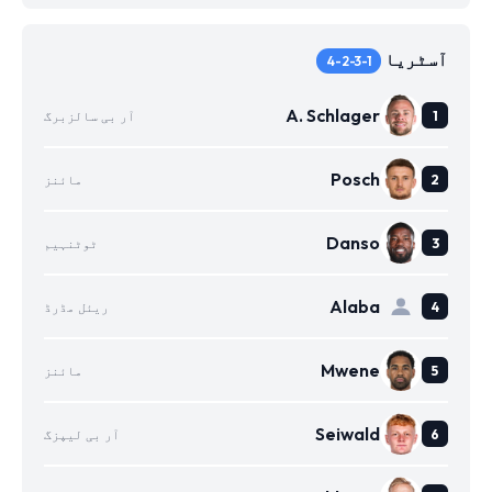
آسٹریا
4-2-3-1
A. Schlager
آر بی سالزبرگ
Posch
مائنز
Danso
ٹوٹنہیم
Alaba
ریئل مڈرڈ
Mwene
مائنز
Seiwald
آر بی لیپزگ