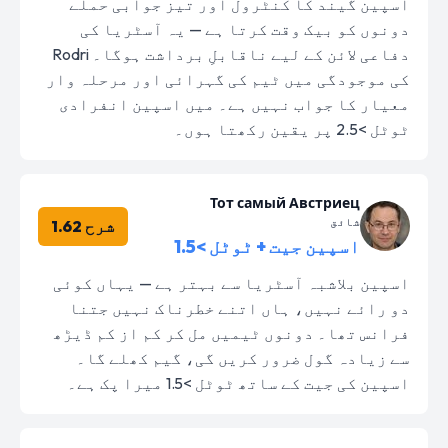
اسپین گیند کا کنٹرول اور تیز جوابی حملے
دونوں کو بیک وقت کرتا ہے — یہ آسٹریا کی
دفاعی لائن کے لیے ناقابلِ برداشت ہوگا۔ Rodri
کی موجودگی میں ٹیم کی گہرائی اور مرحلہ وار
معیار کا جواب نہیں ہے۔ میں اسپین انفرادی
ٹوٹل >2.5 پر یقین رکھتا ہوں۔
Тот самый Австриец
شائق
شرح 1.62
اسپین جیت + ٹوٹل >1.5
اسپین بلاشبہ آسٹریا سے بہتر ہے — یہاں کوئی
دو رائے نہیں، ہاں اتنے خطرناک نہیں جتنا
فرانس تھا۔ دونوں ٹیمیں مل کر کم از کم ڈیڑھ
سے زیادہ گول ضرور کریں گی، گیم کھلے گا۔
اسپین کی جیت کے ساتھ ٹوٹل >1.5 میرا پک ہے۔