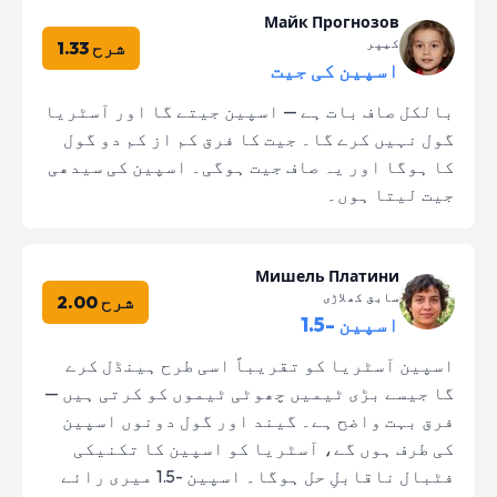
Майк Прогнозов
کیپر
شرح 1.33
اسپین کی جیت
بالکل صاف بات ہے — اسپین جیتے گا اور آسٹریا
گول نہیں کرے گا۔ جیت کا فرق کم از کم دو گول
کا ہوگا اور یہ صاف جیت ہوگی۔ اسپین کی سیدھی
جیت لیتا ہوں۔
Мишель Платини
سابق کھلاڑی
شرح 2.00
اسپین -1.5
اسپین آسٹریا کو تقریباً اسی طرح ہینڈل کرے
گا جیسے بڑی ٹیمیں چھوٹی ٹیموں کو کرتی ہیں —
فرق بہت واضح ہے۔ گیند اور گول دونوں اسپین
کی طرف ہوں گے، آسٹریا کو اسپین کا تکنیکی
فٹبال ناقابلِ حل ہوگا۔ اسپین -1.5 میری رائے