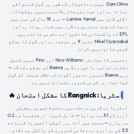
Dani Olmo تیسرے مڈفیلڈر کے طور پر گول کے مواقع
بناتا ہے اور خود بھی جال ہلانے سے نہیں ہچکچاتا۔
اگلی لائن میں Lamine Yamal — صرف 18 سال کی عمر میں
دنیا کے چند بہترین ونگرز میں شمار ہوتا ہے اور
EPL کے پاکستانی شائقین اسے بخوبی جانتے ہیں۔
Mikel Oyarzabal نمبر 9 پر موجود ہے اور گول کا موقع
کبھی ضائع نہیں کرتا۔
زخمیوں کا معاملہ: Nico Williams اور Pino نہیں کھیل
سکتے، اس لیے بائیں ونگ پر Baena کو موقع ملے گا —
وہی Baena جنہوں نے یوراگوئے کے خلاف فیصلہ کن گول
کیا تھا۔ یہ کوئی کمزور متبادل نہیں ہے۔
آسٹریا: Rangnick کا مشکل امتحان 🔥
آسٹریا نے گروپ مرحلے میں مخلوط تصویر پیش کی۔
اردن کو 3:1 سے ہرایا — قابل قبول۔ ارجنٹینا سے 0:2
سے ہارے — سمجھ میں آتا ہے۔ لیکن الجیریا کے ساتھ
3:3 کی برابری نے دفاعی کمزوری کو بالکل بے نقاب