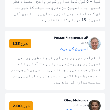
کیا — 6 گول کھائے اور کوئی واضح اعتماد نظر
نہیں آیا۔ اسپین بڑے فرق سے جیتے گا کیونکہ
ان کے سامنے ایسی کمزور دفاع پہلے نہیں آئی۔
اسپین -1.5 میرا پکا انتخاب ہے۔
Роман Черненький
شائق
شرح 1.33
اسپین کی جیت
انفرادی طور پر بھی اور ٹیم کے طور پر بھی
اسپین ہر پوزیشن میں بہتر ہے — آسٹریا کے
کھلاڑی خود بھی یہ جانتے ہیں۔ اسپین کی جیت سب
سے محفوظ شرط لگتی ہے۔ شرح کم ہے لیکن یہی سب
سے سمجھداری کی بات ہے۔
Oleg Makarov
تجزیہ کار
شرح 2.00