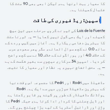
کا معیار بہت اونچا ہے، لیکن ابھی بھی 90 منٹ کا
فٹبال کھیلنا ہے۔
اسپین: ریڈ فیوری کی طاقت
Luis de la Fuente کی ٹیم نے گروپ مرحلے میں تین میچ
کھیلے اور ایک بھی گول نہیں کھایا — یہ ٹورنامنٹ
کا بہترین دفاعی ریکارڈ ہے۔ آغاز میں کیپ وردے کے
ساتھ 0:0 نے کچھ سوال اٹھائے، مگر پھر سعودی عرب
کے خلاف 4:0 اور یوراگوئے کے خلاف 1:0 نے سب کچھ واضح
کر دیا۔ اسپین 34 سرکاری میچوں سے بغیر شکست کے ہے
— یہ محض اتفاق نہیں، یہ نظام اور معیار کا نتیجہ
ہے۔
مڈفیلڈ میں Rodri اور Pedri کا مجموعہ اس وقت دنیا
کے بہترین مڈفیلڈ جوڑوں میں سے ایک ہے۔ Rodri
ہولڈنگ مڈفیلڈر کے طور پر گیند پر قابو رکھتا ہے
اور ڈبل چھلنی کا کردار ادا کرتا ہے، جبکہ Pedri کا
وژن اور ڈرائبل آسٹریا کے لیے بڑا چیلنج ہوں گے۔