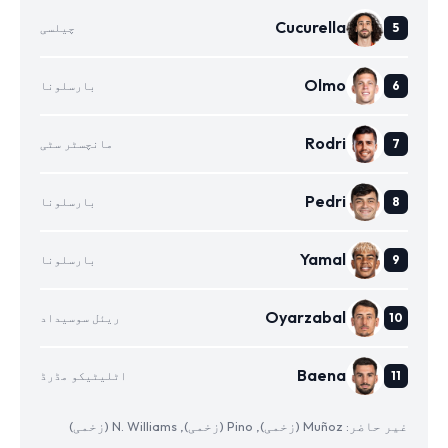
Cucurella
چیلسی
Olmo
بارسلونا
Rodri
مانچسٹر سٹی
Pedri
بارسلونا
Yamal
بارسلونا
Oyarzabal
ریئل سوسیداد
Baena
اٹلیٹیکو مڈرڈ
غیر حاضر: Muñoz (زخمی), Pino (زخمی), N. Williams (زخمی)