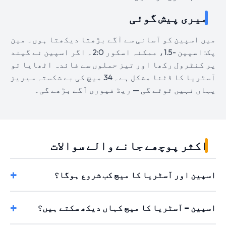
میری پیش گوئی
میں اسپین کو آسانی سے آگے بڑھتا دیکھتا ہوں۔ مین
پک: اسپین -1.5، ممکنہ اسکور 2:0۔ اگر اسپین نے گیند
پر کنٹرول رکھا اور تیز حملوں سے فائدہ اٹھایا تو
آسٹریا کا ڈٹنا مشکل ہے۔ 34 میچ کی بے شکستہ سیریز
یہاں نہیں ٹوٹے گی — ریڈ فیوری آگے بڑھے گی۔
اکثر پوچھے جانے والے سوالات
اسپین اور آسٹریا کا میچ کب شروع ہوگا؟
اسپین – آسٹریا کا میچ کہاں دیکھ سکتے ہیں؟