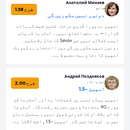
Анатолий Минаев
شائق
شرح 1.58
دونوں نہیں سکوریں گی
اسپین نے پورا گروپ مرحلہ کلین شیٹ کے ساتھ
گزارا — یہ محض اتفاق نہیں۔ آسٹریا کے پاس
ایسے کھلاڑی نہیں جو Simón کا جال ہلا سکیں۔
دونوں نہیں سکوریں گی میرا انتخاب ہے کیونکہ
اسپین کا دفاع بہت مضبوط ہے۔
Андрей Поздняков
تجزیہ کار
شرح 2.00
اسپین -1.5
اسپین پہلے نمبر پر کھیلتا ہے اور آسٹریا کو
پورے 90 منٹ دفاع میں مصروف رکھے گا۔ آسٹریا
کا لو بلاک ان کا قدرتی کھیل نہیں، مسلسل دباؤ
میں وہ ٹوٹ جائیں گے۔ اسپین -1.5 واضح لگتا ہے۔