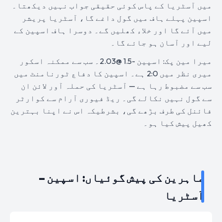
میں آسٹریا کے پاس کوئی حقیقی جواب نہیں دیکھتا۔
اسپین پہلے ہاف میں گول داغے گا، آسٹریا پریشر
میں آئے گا اور خلاء کھلیں گے۔ دوسرا ہاف اسپین کے
لیے اور آسان ہو جائے گا۔
میرا مین پک: اسپین -1.5 @2.03۔ سب سے ممکنہ اسکور
میری نظر میں 2:0 ہے۔ اسپین کا دفاع ٹورنامنٹ میں
سب سے مضبوط رہا ہے — آسٹریا کی حملہ آور لائن ان
سے گول نہیں نکالے گی۔ ریڈ فیوری آرام سے کوارٹر
فائنل کی طرف بڑھے گی، بشرطیکہ اس نے اپنا بہترین
کھیل پیش کیا ہو۔
ماہرین کی پیش گوئیاں: اسپین –
آسٹریا