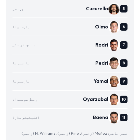
Cucurella
چیلسی
Olmo
بارسلونا
Rodri
مانچسٹر سٹی
Pedri
بارسلونا
Yamal
بارسلونا
Oyarzabal
ریئل سوسیداد
Baena
اٹلیٹیکو مڈرڈ
غیر حاضر: Muñoz (زخمی), Pino (زخمی), N. Williams (زخمی)