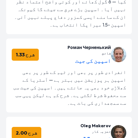
کیا — 6 گول کھائے اور کوئی واضح اعتماد نظر
نہیں آیا۔ اسپین بڑے فرق سے جیتے گا کیونکہ
ان کے سامنے ایسی کمزور دفاع پہلے نہیں آئی۔
اسپین -1.5 میرا پکا انتخاب ہے۔
Роман Черненький
شائق
شرح 1.33
اسپین کی جیت
انفرادی طور پر بھی اور ٹیم کے طور پر بھی
اسپین ہر پوزیشن میں بہتر ہے — آسٹریا کے
کھلاڑی خود بھی یہ جانتے ہیں۔ اسپین کی جیت سب
سے محفوظ شرط لگتی ہے۔ شرح کم ہے لیکن یہی سب
سے سمجھداری کی بات ہے۔
Oleg Makarov
تجزیہ کار
شرح 2.00