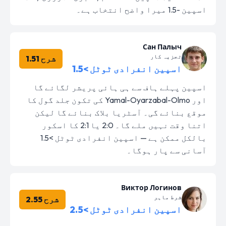
اسپین -1.5 میرا واضح انتخاب ہے۔
Сан Палыч
تجزیہ کار
شرح 1.51
اسپین انفرادی ٹوٹل >1.5
اسپین پہلے ہاف سے ہی ہائی پریشر لگائے گا
اور Yamal-Oyarzabal-Olmo کی تکون جلد گول کا
موقع بنائے گی۔ آسٹریا بلاک بنائے گا لیکن
اتنا وقت نہیں ملے گا۔ 2:0 یا 2:1 کا اسکور
بالکل ممکن ہے — اسپین انفرادی ٹوٹل >1.5
آسانی سے پار ہوگا۔
Виктор Логинов
شرط ماہر
شرح 2.55
اسپین انفرادی ٹوٹل >2.5