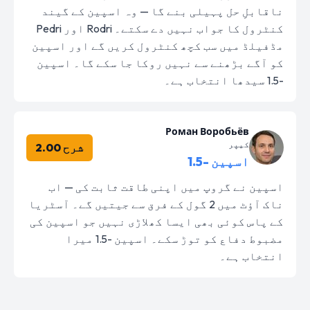
ناقابلِ حل پہیلی بنے گا — وہ اسپین کے گیند
کنٹرول کا جواب نہیں دے سکتے۔ Rodri اور Pedri
مڈفیلڈ میں سب کچھ کنٹرول کریں گے اور اسپین
کو آگے بڑھنے سے نہیں روکا جا سکے گا۔ اسپین
-1.5 سیدھا انتخاب ہے۔
Роман Воробьёв
کیپر
شرح 2.00
اسپین -1.5
اسپین نے گروپ میں اپنی طاقت ثابت کی — اب
ناک آؤٹ میں 2 گول کے فرق سے جیتیں گے۔ آسٹریا
کے پاس کوئی بھی ایسا کھلاڑی نہیں جو اسپین کی
مضبوط دفاع کو توڑ سکے۔ اسپین -1.5 میرا
انتخاب ہے۔