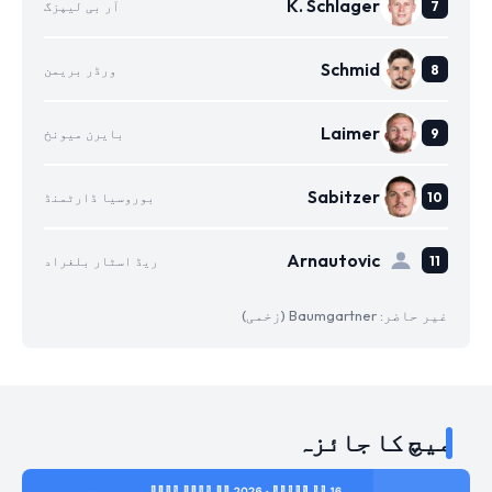
K. Schlager
آر بی لیپزگ
Schmid
ورڈر بریمن
Laimer
بایرن میونخ
Sabitzer
بوروسیا ڈارٹمنڈ
Arnautovic
ریڈ اسٹار بلغراد
غیر حاضر: Baumgartner (زخمی)
میچ کا جائزہ