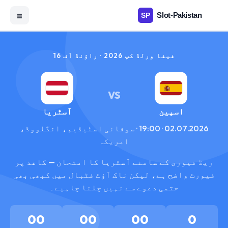
☰
فیفا ورلڈ کپ 2026 · راؤنڈ آف 16
VS
اسپین
آسٹریا
02.07.2026 · 19:00 · سوفائی اسٹیڈیم، انگلووڈ،
امریکہ
ریڈ فیوری کے سامنے آسٹریا کا امتحان — کاغذ پر
فیورٹ واضح ہے، لیکن ناک آؤٹ فٹبال میں کبھی بھی
حتمی دعوے سے نہیں چلنا چاہیے۔
00
00
00
0