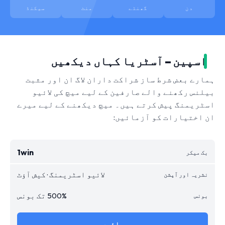
دن
گھنٹے
منٹ
سیکنڈ
اسپین – آسٹریا کہاں دیکھیں
ہمارے بعض شرط ساز شراکت داران لاگ ان اور مثبت
بیلنس رکھنے والے صارفین کے لیے میچ کی لائیو
اسٹریمنگ پیش کرتے ہیں۔ میچ دیکھنے کے لیے میرے
ان اختیارات کو آزمائیں:
1win
لائیو اسٹریمنگ · کیش آؤٹ
500% تک بونس
جائیں