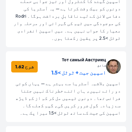
اسپین گیند کا کنٹرول اور تیز جوابی حملے
دونوں کو بیک وقت کرتا ہے — یہ آسٹریا کی
دفاعی لائن کے لیے ناقابلِ برداشت ہوگا۔ Rodri
کی موجودگی میں ٹیم کی گہرائی اور مرحلہ وار
معیار کا جواب نہیں ہے۔ میں اسپین انفرادی
ٹوٹل >2.5 پر یقین رکھتا ہوں۔
Тот самый Австриец
شائق
شرح 1.62
اسپین جیت + ٹوٹل >1.5
اسپین بلاشبہ آسٹریا سے بہتر ہے — یہاں کوئی
دو رائے نہیں، ہاں اتنے خطرناک نہیں جتنا
فرانس تھا۔ دونوں ٹیمیں مل کر کم از کم ڈیڑھ
سے زیادہ گول ضرور کریں گی، گیم کھلے گا۔
اسپین کی جیت کے ساتھ ٹوٹل >1.5 میرا پک ہے۔