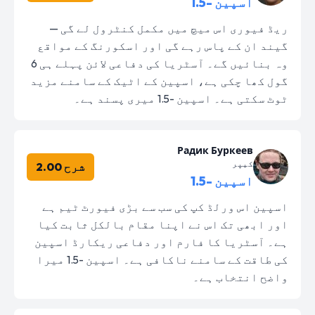
اسپین -1.5
ریڈ فیوری اس میچ میں مکمل کنٹرول لے گی —
گیند ان کے پاس رہے گی اور اسکورنگ کے مواقع
وہ بنائیں گے۔ آسٹریا کی دفاعی لائن پہلے ہی 6
گول کھا چکی ہے، اسپین کے اٹیک کے سامنے مزید
ٹوٹ سکتی ہے۔ اسپین -1.5 میری پسند ہے۔
Радик Буркеев
کیپر
شرح 2.00
اسپین -1.5
اسپین اس ورلڈ کپ کی سب سے بڑی فیورٹ ٹیم ہے
اور ابھی تک اس نے اپنا مقام بالکل ثابت کیا
ہے۔ آسٹریا کا فارم اور دفاعی ریکارڈ اسپین
کی طاقت کے سامنے ناکافی ہے۔ اسپین -1.5 میرا
واضح انتخاب ہے۔