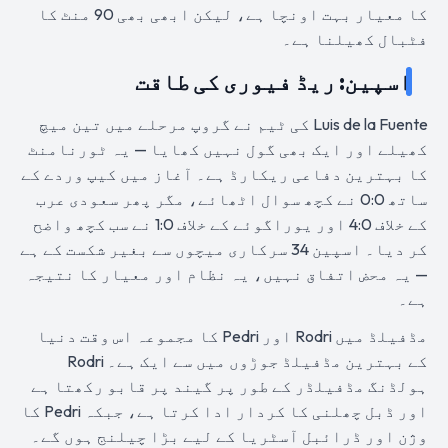
کا معیار بہت اونچا ہے، لیکن ابھی بھی 90 منٹ کا
فٹبال کھیلنا ہے۔
اسپین: ریڈ فیوری کی طاقت
Luis de la Fuente کی ٹیم نے گروپ مرحلے میں تین میچ
کھیلے اور ایک بھی گول نہیں کھایا — یہ ٹورنامنٹ
کا بہترین دفاعی ریکارڈ ہے۔ آغاز میں کیپ وردے کے
ساتھ 0:0 نے کچھ سوال اٹھائے، مگر پھر سعودی عرب
کے خلاف 4:0 اور یوراگوئے کے خلاف 1:0 نے سب کچھ واضح
کر دیا۔ اسپین 34 سرکاری میچوں سے بغیر شکست کے ہے
— یہ محض اتفاق نہیں، یہ نظام اور معیار کا نتیجہ
ہے۔
مڈفیلڈ میں Rodri اور Pedri کا مجموعہ اس وقت دنیا
کے بہترین مڈفیلڈ جوڑوں میں سے ایک ہے۔ Rodri
ہولڈنگ مڈفیلڈر کے طور پر گیند پر قابو رکھتا ہے
اور ڈبل چھلنی کا کردار ادا کرتا ہے، جبکہ Pedri کا
وژن اور ڈرائبل آسٹریا کے لیے بڑا چیلنج ہوں گے۔