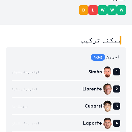
D
L
W
W
W
ممکنہ ترکیب
اسپین
4-3-3
Simón
ایتھلیٹک بلباؤ
Llorente
اٹلیٹیکو مڈرڈ
Cubarsí
بارسلونا
Laporte
ایتھلیٹک بلباؤ