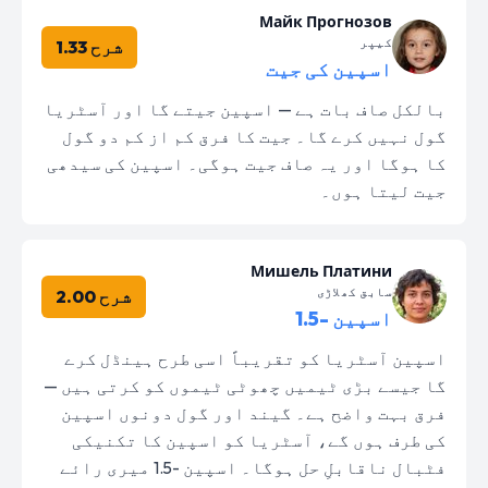
Майк Прогнозов
کیپر
شرح 1.33
اسپین کی جیت
بالکل صاف بات ہے — اسپین جیتے گا اور آسٹریا
گول نہیں کرے گا۔ جیت کا فرق کم از کم دو گول
کا ہوگا اور یہ صاف جیت ہوگی۔ اسپین کی سیدھی
جیت لیتا ہوں۔
Мишель Платини
سابق کھلاڑی
شرح 2.00
اسپین -1.5
اسپین آسٹریا کو تقریباً اسی طرح ہینڈل کرے
گا جیسے بڑی ٹیمیں چھوٹی ٹیموں کو کرتی ہیں —
فرق بہت واضح ہے۔ گیند اور گول دونوں اسپین
کی طرف ہوں گے، آسٹریا کو اسپین کا تکنیکی
فٹبال ناقابلِ حل ہوگا۔ اسپین -1.5 میری رائے