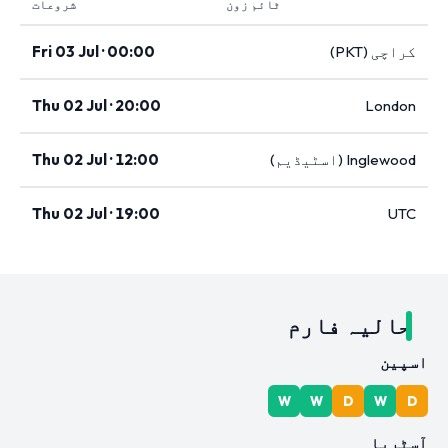
ٹائم زون
شروعات
کراچی (PKT)
Fri 03 Jul · 00:00
Thu 02 Jul · 20:00
London
Inglewood (اسٹیڈیم)
Thu 02 Jul · 12:00
Thu 02 Jul · 19:00
UTC
حالیہ فارم
اسپین
W
W
D
W
D
آسٹریا