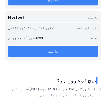
Mostbet
لائیو اسٹریمنگ · تیز نکاسی
125% خوش آمدید بونس
جائیں
میچ کب شروع ہوگا
کِک آف: 3 جولائی 2026 رات 12:00 بجے (PKT) — سوفائی
اسٹیڈیم، انگلووڈ، امریکہ میں۔