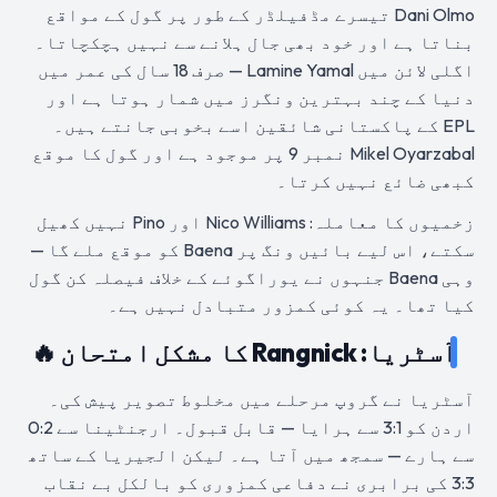
Dani Olmo تیسرے مڈفیلڈر کے طور پر گول کے مواقع
بناتا ہے اور خود بھی جال ہلانے سے نہیں ہچکچاتا۔
اگلی لائن میں Lamine Yamal — صرف 18 سال کی عمر میں
دنیا کے چند بہترین ونگرز میں شمار ہوتا ہے اور
EPL کے پاکستانی شائقین اسے بخوبی جانتے ہیں۔
Mikel Oyarzabal نمبر 9 پر موجود ہے اور گول کا موقع
کبھی ضائع نہیں کرتا۔
زخمیوں کا معاملہ: Nico Williams اور Pino نہیں کھیل
سکتے، اس لیے بائیں ونگ پر Baena کو موقع ملے گا —
وہی Baena جنہوں نے یوراگوئے کے خلاف فیصلہ کن گول
کیا تھا۔ یہ کوئی کمزور متبادل نہیں ہے۔
آسٹریا: Rangnick کا مشکل امتحان 🔥
آسٹریا نے گروپ مرحلے میں مخلوط تصویر پیش کی۔
اردن کو 3:1 سے ہرایا — قابل قبول۔ ارجنٹینا سے 0:2
سے ہارے — سمجھ میں آتا ہے۔ لیکن الجیریا کے ساتھ
3:3 کی برابری نے دفاعی کمزوری کو بالکل بے نقاب