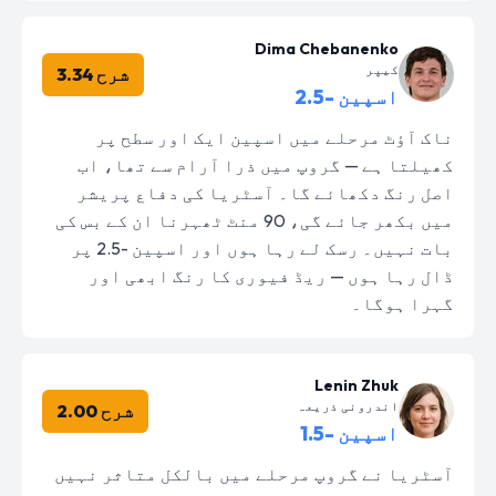
Dima Chebanenko
کیپر
شرح 3.34
اسپین -2.5
ناک آؤٹ مرحلے میں اسپین ایک اور سطح پر
کھیلتا ہے — گروپ میں ذرا آرام سے تھا، اب
اصل رنگ دکھائے گا۔ آسٹریا کی دفاع پریشر
میں بکھر جائے گی، 90 منٹ ٹھہرنا ان کے بس کی
بات نہیں۔ رسک لے رہا ہوں اور اسپین -2.5 پر
ڈال رہا ہوں — ریڈ فیوری کا رنگ ابھی اور
گہرا ہوگا۔
Lenin Zhuk
اندرونی ذریعہ
شرح 2.00
اسپین -1.5
آسٹریا نے گروپ مرحلے میں بالکل متاثر نہیں