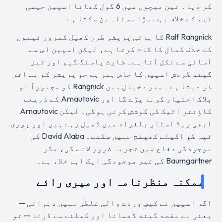
کر دیا۔ تین میچوں میں 6 گول کھانا اسپین جیسی
ٹیم کے خلاف بہت بڑا مسئلہ بن سکتا ہے۔
Ralf Rangnick کا ہائی پریشر طرزِ کھیل کمزور ٹیموں
کے خلاف کمال کا کام کرتا ہے، لیکن اسپین اس سے
آسانی سے نکل آتا ہے۔ شارٹ پاسنگ گیم اور تیز
گیند گردش اسپین کا خاص ہنر ہے جو پریشر کو بے اثر
کر دیتا ہے۔ میرے خیال میں Rangnick کو مجبوراً لو
بلاک اختیار کرنا پڑے گا اور Arnautovic کے ذریعے
کاؤنٹر اٹیک کی کوشش کرنی ہوگی۔ لیکن Arnautovic
ابھی ریڈ اسٹار بلغراد میں کھیل رہے ہیں اور پوری
ٹیم کو اکیلے کھینچ نہیں سکتے۔ David Alaba کی
موجودگی دفاع میں تجربہ ضرور لائے گی، مگر
Baumgartner کی غیر موجودگی ایک اہم خلاء ہے۔
ممکنہ منظرنامہ اور میری رائے
اگر اسپین نے کیپ وردے والی غلطی نہیں دہرائی —
یعنی بے مقصد گیند گھمانا اور کھلنے سے ڈرنا — تو