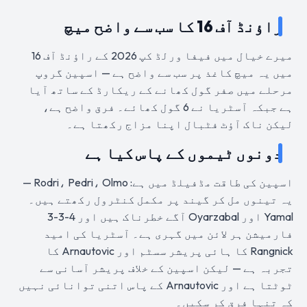
راؤنڈ آف 16 کا سب سے واضح میچ
میرے خیال میں فیفا ورلڈ کپ 2026 کے راؤنڈ آف 16
میں یہ میچ کاغذ پر سب سے واضح ہے — اسپین گروپ
مرحلے میں صفر گول کھانے کے ریکارڈ کے ساتھ آیا
ہے جبکہ آسٹریا نے 6 گول کھائے۔ فرق واضح ہے،
لیکن ناک آؤٹ فٹبال اپنا مزاج رکھتا ہے۔
دونوں ٹیموں کے پاس کیا ہے
اسپین کی طاقت مڈفیلڈ میں ہے: Rodri، Pedri، Olmo —
یہ تینوں مل کر گیند پر مکمل کنٹرول رکھتے ہیں۔
Yamal اور Oyarzabal آگے خطرناک ہیں اور 4-3-3
فارمیشن ہر لائن میں گہری ہے۔ آسٹریا کی امید
Rangnick کا ہائی پریشر سسٹم اور Arnautovic کا
تجربہ ہے — لیکن اسپین کے خلاف پریشر آسانی سے
ٹوٹتا ہے اور Arnautovic کے پاس اتنی توانائی نہیں
کہ تنہا فرق کر سکیں۔