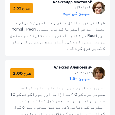
Александр Мостовой
سابق کھلاڑی
شرح 3.55
اسپین کی جیت
طبقاتی فرق بالکل واضح ہے — اسپین کے پاس وہ
معیار ہے جو آسٹریا کے پاس نہیں۔ Yamal، Pedri
اور Rodri کی تثلیث آسٹریا کے مڈفیلڈ کو مسلسل
پریشر میں رکھے گی۔ آسان میچ نہیں ہوگا، مگر
کلاس ہی فرق کرے گا۔
Алексей Алексеевич
کھیل صحافی
شرح 2.00
اسپین -1.5
اسپین نے گروپ میں اپنا غلبہ ثابت کیا —
سعودی عرب کو 4:0 سے اڑایا اور یوراگوئے کو 1:0
سے ہرایا، اور یہ سب صفر گول کھاتے ہوئے۔
آسٹریا کی دفاعی لائن نے تین میچوں میں 6 گول
کھائے — یہ اسپین کے خلاف بہت بڑی کمزوری ہے۔