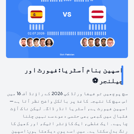
اسپین بنام آسٹریا: فیورٹ اور
چیلنجر ⚽
سچ پوچھیں تو فیفا ورلڈ کپ 2026 کے راؤنڈ آف 16 میں
اس میچ کا نتیجہ کاغذ پر بالکل واضح نظر آتا ہے —
اسپین فیورٹ ہے، آسٹریا انڈر ڈاگ۔ لیکن ناک آؤٹ
فٹبال میں کبھی بھی حتمی دعوے سے نہیں چلنا
چاہیے۔ ایک غلطی، ایک کاؤنٹر اٹیک، اور کھیل کا
رنگ بدل سکتا ہے۔ میں اسے یوں دیکھتا ہوں: اسپین