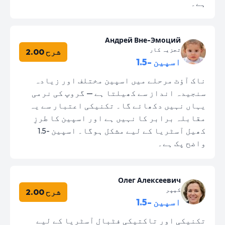
ہے۔
Андрей Вне-Эмоций
تجزیہ کار
شرح 2.00
اسپین -1.5
ناک آؤٹ مرحلے میں اسپین مختلف اور زیادہ
سنجیدہ انداز سے کھیلتا ہے — گروپ کی نرمی
یہاں نہیں دکھائے گا۔ تکنیکی اعتبار سے یہ
مقابلہ برابر کا نہیں ہے اور اسپین کا طرزِ
کھیل آسٹریا کے لیے مشکل ہوگا۔ اسپین -1.5
واضح پک ہے۔
Олег Алексеевич
کیپر
شرح 2.00
اسپین -1.5
تکنیکی اور تاکتیکی فٹبال آسٹریا کے لیے