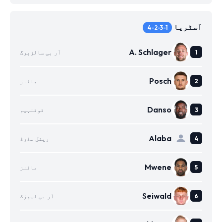
آسٹریا
4-2-3-1
A. Schlager
آر بی سالزبرگ
Posch
مائنز
Danso
ٹوٹنہیم
Alaba
ریئل مڈرڈ
Mwene
مائنز
Seiwald
آر بی لیپزگ