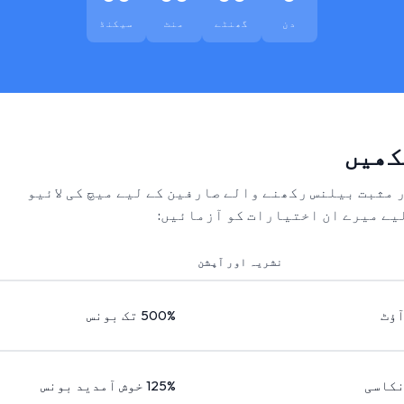
دن
گھنٹے
منٹ
سیکنڈ
کھیں
ر مثبت بیلنس رکھنے والے صارفین کے لیے میچ کی لائیو
یے میرے ان اختیارات کو آزمائیں:
نشریہ اور آپشن
آؤٹ
500% تک بونس
نکاسی
125% خوش آمدید بونس