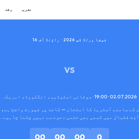
نشریہ
وقت
فیفا ورلڈ کپ 2026 · راؤنڈ آف 16
VS
02.07.2026 · 19:00 · سوفائی اسٹیڈیم، انگلووڈ، امریکہ
 کے سامنے آسٹریا کا امتحان — کاغذ پر فیورٹ واضح ہے، 
ؤٹ فٹبال میں کبھی بھی حتمی دعوے سے نہیں چلنا چاہیے۔
00
00
00
0