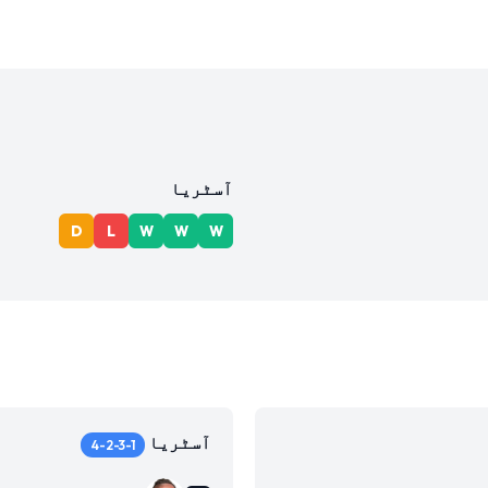
آسٹریا
D
L
W
W
W
آسٹریا
4-2-3-1