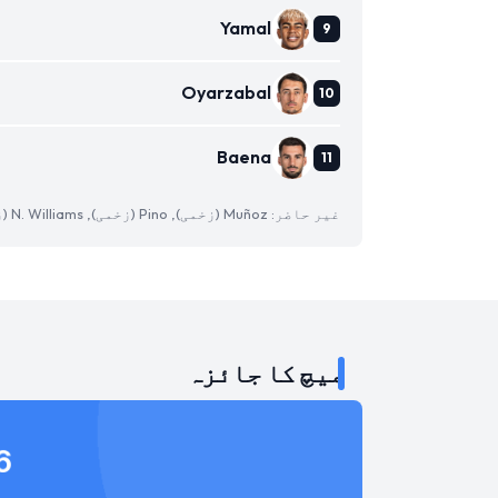
Yamal
Oyarzabal
Baena
غیر حاضر: Muñoz (زخمی), Pino (زخمی), N. Williams (زخمی)
میچ کا جائزہ