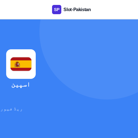
اسپین
ریڈ فیوری
آ