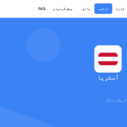
فارم
ترکیب
جائزہ
پیش گوئیاں
FAQ
آسٹریا
لیکن ناک