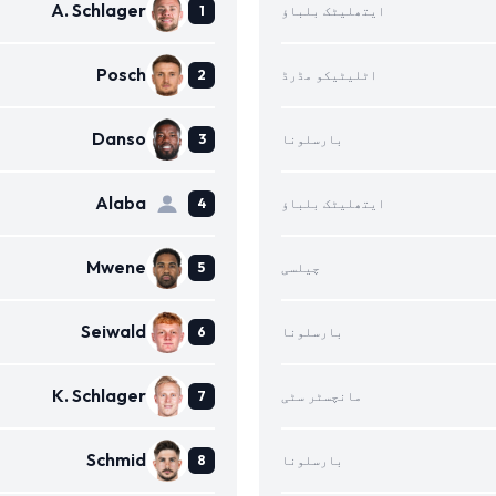
A. Schlager
ایتھلیٹک بلباؤ
Posch
اٹلیٹیکو مڈرڈ
Danso
بارسلونا
Alaba
ایتھلیٹک بلباؤ
Mwene
چیلسی
Seiwald
بارسلونا
K. Schlager
مانچسٹر سٹی
Schmid
بارسلونا