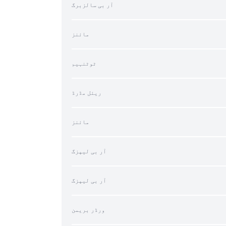
آر بی سالزبرگ
مائنز
ٹوٹنہیم
ریئل مڈرڈ
مائنز
آر بی لیپزگ
آر بی لیپزگ
ورڈر بریمن