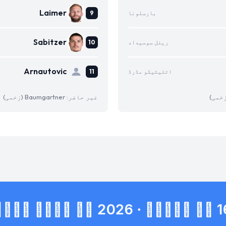
Laimer
بارسلونا
Sabitzer
ریئل سوسیداد
Arnautovic
اٹلیٹیکو مڈرڈ
غیر حاضر: Baumgartner (زخمی)