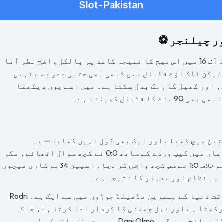
ر چیلنجر ⚽
سچ پوچھیں تو فیفا ورلڈ کپ 2026 کے راؤنڈ آف 16 میں اس میچ کا نتیجہ کاغذ پر بالکل واضح نظر آتا
لیکن ناک آؤٹ فٹبال میں کبھی بھی حتمی دعوے سے نہیں
 اور کھیل کا رنگ بدل سکتا ہے۔ میں اسے یوں دیکھتا
بال کھیلنا ہے۔
 مرحلے میں تین میچ کھیلے اور ایک بھی گول نہیں کھایا — یہ
ٹورنامنٹ کا بہترین دفاعی ریکارڈ ہے۔ آغاز میں کیپ وردے کے ساتھ 0:0 نے کچھ سوال اٹھائے، مگر
پھر سعودی عرب کے خلاف 4:0 اور یوراگوئے کے خلاف 1:0 نے سب کچھ واضح کر دیا۔ اسپین 34 سرکاری میچوں
 یہ نظام اور معیار کا نتیجہ ہے۔
مڈفیلڈ میں Rodri اور Pedri کا مجموعہ اس وقت دنیا کے بہترین مڈفیلڈ جوڑوں میں سے ایک ہے۔ Rodri
کھتا ہے اور ڈبل چھلنی کا کردار ادا کرتا ہے، جبکہ
Pedri کا وژن اور ڈرائبل آسٹریا کے لیے بڑا چیلنج ہوں گے۔ Dani Olmo تیسرے مڈفیلڈر کے طور پر