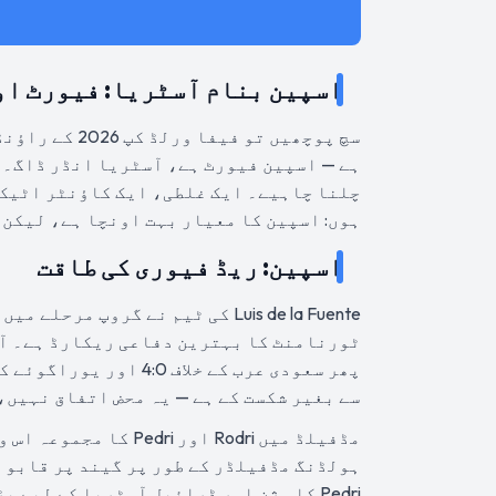
اسپین بنام آسٹریا: فیورٹ او
ہے — اسپین فیورٹ ہے، آسٹریا انڈر ڈاگ۔ 
چلنا چاہیے۔ ایک غلطی، ایک کاؤنٹر اٹیک،
ہوں: اسپین کا معیار بہت اونچا ہے، لیکن ابھی بھی 90 منٹ کا فٹ
اسپین: ریڈ فیوری کی طاقت
Luis de la Fuente کی ٹیم نے گروپ
سے بغیر شکست کے ہے — یہ محض اتفاق نہیں،
ہولڈنگ مڈفیلڈر کے طور پر گیند پر قابو ر