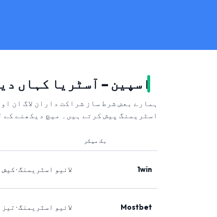
اسپین – آسٹریا کہاں دی
ہمارے بعض شرط ساز شراکت داران لاگ ان او
اسٹریمنگ پیش کرتے ہیں۔ میچ دیکھنے کے ل
بک میکر
1win
لائیو اسٹریمنگ · کیش 
Mostbet
لائیو اسٹریمنگ · تیز 