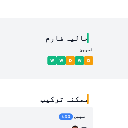
حالیہ فارم
اسپین
W
W
D
W
D
ممکنہ ترکیب
اسپین
4-3-3