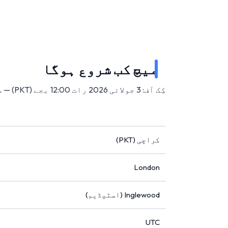
میچ کب شروع ہوگا
کِک آف: 3 جولائی 2026 رات 12:00 بجے (PKT) — سوفائی اسٹیڈیم، انگلووڈ، امریکہ میں۔
کراچی (PKT)
London
Inglewood (اسٹیڈیم)
UTC