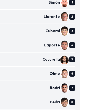
Simón
Llorente
Cubarsí
Laporte
Cucurella
Olmo
Rodri
Pedri