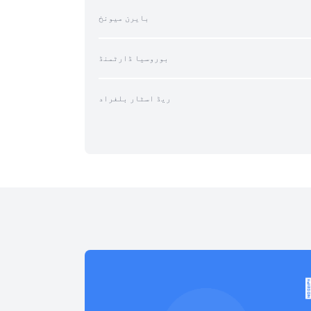
بایرن میونخ
بوروسیا ڈارٹمنڈ
ریڈ اسٹار بلغراد