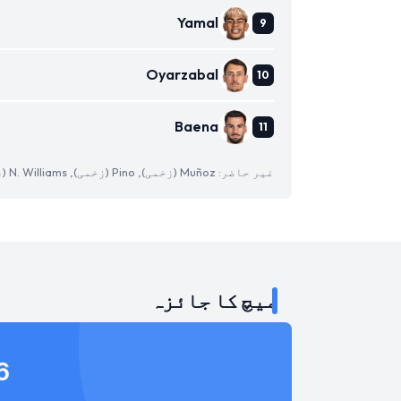
Yamal
Oyarzabal
Baena
غیر حاضر: Muñoz (زخمی), Pino (زخمی), N. Williams (زخمی)
میچ کا جائزہ