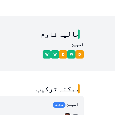
حالیہ فارم
اسپین
W
W
D
W
D
ممکنہ ترکیب
اسپین
4-3-3