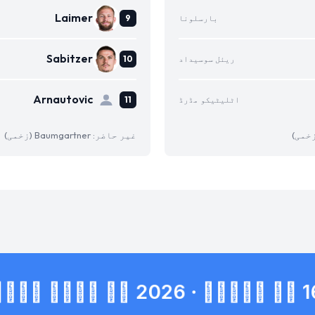
Laimer
بارسلونا
Sabitzer
ریئل سوسیداد
Arnautovic
اٹلیٹیکو مڈرڈ
غیر حاضر: Baumgartner (زخمی)