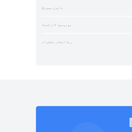
بایرن میونخ
بوروسیا ڈارٹمنڈ
ریڈ اسٹار بلغراد