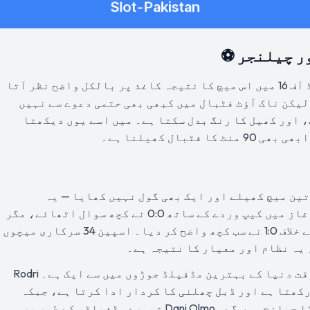
ر چیلنجر ⚽
سچ پوچھیں تو فیفا ورلڈ کپ 2026 کے راؤنڈ آف 16 میں اس میچ کا نتیجہ کاغذ پر بالکل واضح نظر آتا
لیکن ناک آؤٹ فٹبال میں کبھی بھی حتمی دعوے سے نہیں
 اور کھیل کا رنگ بدل سکتا ہے۔ میں اسے یوں دیکھتا
بال کھیلنا ہے۔
 مرحلے میں تین میچ کھیلے اور ایک بھی گول نہیں کھایا — یہ
ٹورنامنٹ کا بہترین دفاعی ریکارڈ ہے۔ آغاز میں کیپ وردے کے ساتھ 0:0 نے کچھ سوال اٹھائے، مگر
پھر سعودی عرب کے خلاف 4:0 اور یوراگوئے کے خلاف 1:0 نے سب کچھ واضح کر دیا۔ اسپین 34 سرکاری میچوں
 یہ نظام اور معیار کا نتیجہ ہے۔
مڈفیلڈ میں Rodri اور Pedri کا مجموعہ اس وقت دنیا کے بہترین مڈفیلڈ جوڑوں میں سے ایک ہے۔ Rodri
کھتا ہے اور ڈبل چھلنی کا کردار ادا کرتا ہے، جبکہ
Pedri کا وژن اور ڈرائبل آسٹریا کے لیے بڑا چیلنج ہوں گے۔ Dani Olmo تیسرے مڈفیلڈر کے طور پر