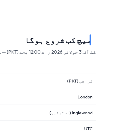
میچ کب شروع ہوگا
کِک آف: 3 جولائی 2026 رات 12:00 بجے (PKT) — سوفائی اسٹیڈیم، انگلووڈ، امریکہ میں۔
کراچی (PKT)
London
Inglewood (اسٹیڈیم)
UTC