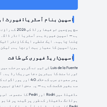
اسپین بنام آسٹریا: فیورٹ او
ہے — اسپین فیورٹ ہے، آسٹریا انڈر ڈاگ۔ 
چلنا چاہیے۔ ایک غلطی، ایک کاؤنٹر اٹیک،
ہوں: اسپین کا معیار بہت اونچا ہے، لیکن ابھی بھی 90 منٹ کا فٹ
اسپین: ریڈ فیوری کی طاقت
Luis de la Fuente کی ٹیم نے گروپ
سے بغیر شکست کے ہے — یہ محض اتفاق نہیں،
ہولڈنگ مڈفیلڈر کے طور پر گیند پر قابو ر