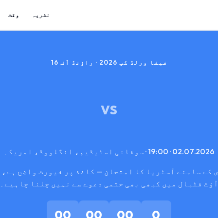
نشریہ
وقت
فیفا ورلڈ کپ 2026 · راؤنڈ آف 16
VS
02.07.2026 · 19:00 · سوفائی اسٹیڈیم، انگلووڈ، امریکہ
 کے سامنے آسٹریا کا امتحان — کاغذ پر فیورٹ واضح ہے، 
ؤٹ فٹبال میں کبھی بھی حتمی دعوے سے نہیں چلنا چاہیے۔
00
00
00
0