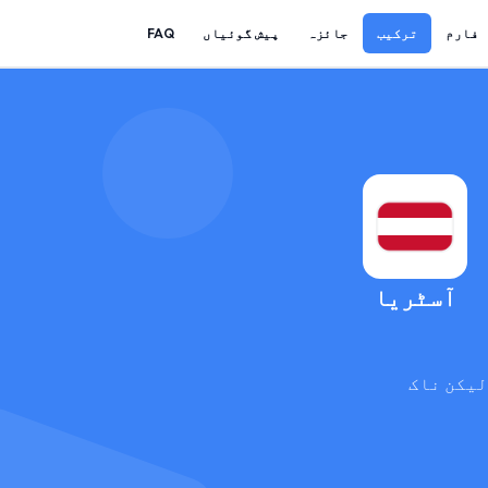
فارم
ترکیب
جائزہ
پیش گوئیاں
FAQ
آسٹریا
لیکن ناک