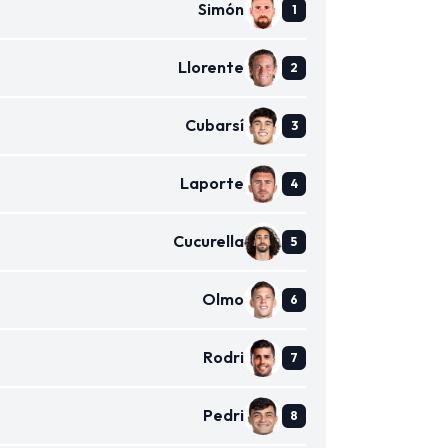
Simón
Llorente
Cubarsí
Laporte
Cucurella
Olmo
Rodri
Pedri