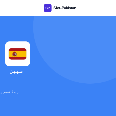
اسپین
ریڈ فیوری
آ