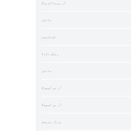
آر بی سالزبرگ
مائنز
ٹوٹنہیم
ریئل مڈرڈ
مائنز
آر بی لیپزگ
آر بی لیپزگ
ورڈر بریمن