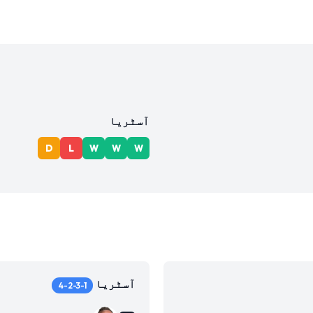
آسٹریا
D
L
W
W
W
آسٹریا
4-2-3-1