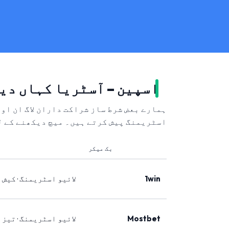
اسپین – آسٹریا کہاں دی
ہمارے بعض شرط ساز شراکت داران لاگ ان او
اسٹریمنگ پیش کرتے ہیں۔ میچ دیکھنے کے ل
بک میکر
1win
لائیو اسٹریمنگ · کیش 
Mostbet
لائیو اسٹریمنگ · تیز 