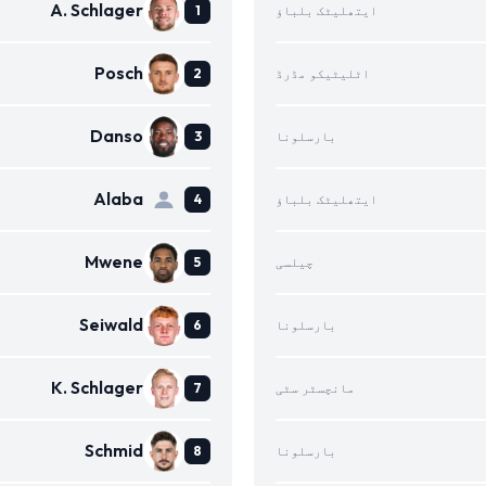
A. Schlager
ایتھلیٹک بلباؤ
Posch
اٹلیٹیکو مڈرڈ
Danso
بارسلونا
Alaba
ایتھلیٹک بلباؤ
Mwene
چیلسی
Seiwald
بارسلونا
K. Schlager
مانچسٹر سٹی
Schmid
بارسلونا