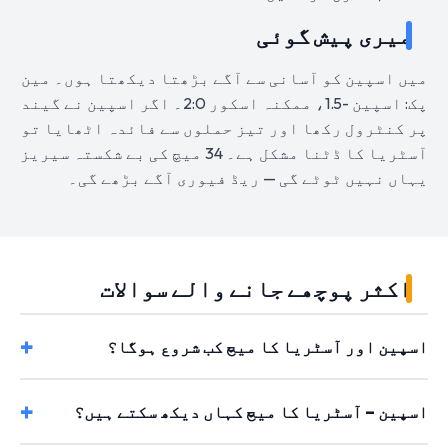
میری پیش گوئی
میں اسپین کو آسانی سے آگے بڑھتا دیکھتا ہوں۔ مین
پک: اسپین -1.5، ممکنہ اسکور 2:0۔ اگر اسپین نے گیند
پر کنٹرول رکھا اور تیز حملوں سے فائدہ اٹھایا تو
آسٹریا کا ڈٹنا مشکل ہے۔ 34 میچ کی بے شکستہ سیریز
یہاں نہیں ٹوٹے گی — ریڈ فیوری آگے بڑھے گی۔
اکثر پوچھے جانے والے سوالات
اسپین اور آسٹریا کا میچ کب شروع ہوگا؟
اسپین – آسٹریا کا میچ کہاں دیکھ سکتے ہیں؟