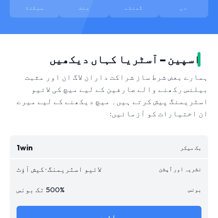
دن
گھنٹے
منٹ
سیکنڈ
اسپین – آسٹریا کہاں دیکھیں
ہمارے بعض شرط ساز شراکت داران لاگ ان اور مثبت
بیلنس رکھنے والے صارفین کے لیے میچ کی لائیو
اسٹریمنگ پیش کرتے ہیں۔ میچ دیکھنے کے لیے میرے
ان اختیارات کو آزمائیں:
1win
لائیو اسٹریمنگ · کیش آؤٹ
500% تک بونس
جائیں