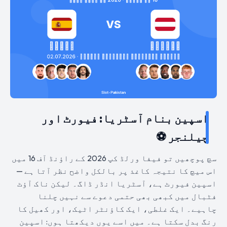
اسپین بنام آسٹریا: فیورٹ اور
چیلنجر ⚽
سچ پوچھیں تو فیفا ورلڈ کپ 2026 کے راؤنڈ آف 16 میں
اس میچ کا نتیجہ کاغذ پر بالکل واضح نظر آتا ہے —
اسپین فیورٹ ہے، آسٹریا انڈر ڈاگ۔ لیکن ناک آؤٹ
فٹبال میں کبھی بھی حتمی دعوے سے نہیں چلنا
چاہیے۔ ایک غلطی، ایک کاؤنٹر اٹیک، اور کھیل کا
رنگ بدل سکتا ہے۔ میں اسے یوں دیکھتا ہوں: اسپین