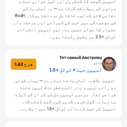
اسپین گیند کا کنٹرول اور تیز جوابی حملے
دونوں کو بیک وقت کرتا ہے — یہ آسٹریا کی
دفاعی لائن کے لیے ناقابلِ برداشت ہوگا۔ Rodri
کی موجودگی میں ٹیم کی گہرائی اور مرحلہ وار
معیار کا جواب نہیں ہے۔ میں اسپین انفرادی
ٹوٹل >2.5 پر یقین رکھتا ہوں۔
Тот самый Австриец
شائق
شرح 1.62
اسپین جیت + ٹوٹل >1.5
اسپین بلاشبہ آسٹریا سے بہتر ہے — یہاں کوئی
دو رائے نہیں، ہاں اتنے خطرناک نہیں جتنا
فرانس تھا۔ دونوں ٹیمیں مل کر کم از کم ڈیڑھ
سے زیادہ گول ضرور کریں گی، گیم کھلے گا۔
اسپین کی جیت کے ساتھ ٹوٹل >1.5 میرا پک ہے۔