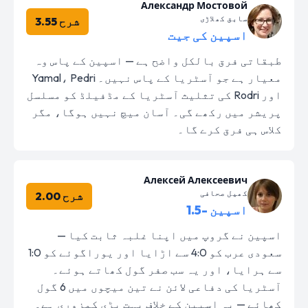
Александр Мостовой
سابق کھلاڑی
شرح 3.55
اسپین کی جیت
طبقاتی فرق بالکل واضح ہے — اسپین کے پاس وہ
معیار ہے جو آسٹریا کے پاس نہیں۔ Yamal، Pedri
اور Rodri کی تثلیث آسٹریا کے مڈفیلڈ کو مسلسل
پریشر میں رکھے گی۔ آسان میچ نہیں ہوگا، مگر
کلاس ہی فرق کرے گا۔
Алексей Алексеевич
کھیل صحافی
شرح 2.00
اسپین -1.5
اسپین نے گروپ میں اپنا غلبہ ثابت کیا —
سعودی عرب کو 4:0 سے اڑایا اور یوراگوئے کو 1:0
سے ہرایا، اور یہ سب صفر گول کھاتے ہوئے۔
آسٹریا کی دفاعی لائن نے تین میچوں میں 6 گول
کھائے — یہ اسپین کے خلاف بہت بڑی کمزوری ہے۔