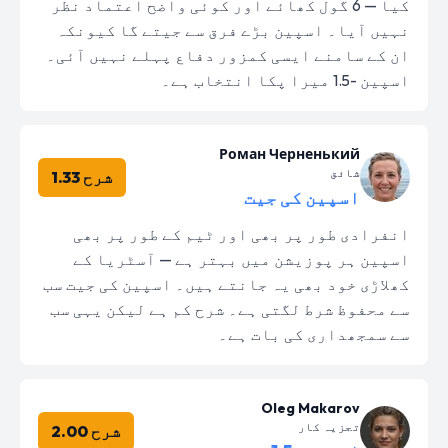
کیا — 6 گول کھائے اور کوئی واضح اعتماد نظر
نہیں آیا۔ اسپین بڑے فرق سے جیتے گا کیونکہ
ان کے سامنے ایسی کمزور دفاع پہلے نہیں آئی۔
اسپین -1.5 میرا پکا انتخاب ہے۔
Роман Черненький
شائق
شرح 1.33
اسپین کی جیت
انفرادی طور پر بھی اور ٹیم کے طور پر بھی
اسپین ہر پوزیشن میں بہتر ہے — آسٹریا کے
کھلاڑی خود بھی یہ جانتے ہیں۔ اسپین کی جیت سب
سے محفوظ شرط لگتی ہے۔ شرح کم ہے لیکن یہی سب
سے سمجھداری کی بات ہے۔
Oleg Makarov
تجزیہ کار
شرح 2.00