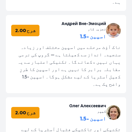
ہے۔
Андрей Вне-Эмоций
تجزیہ کار
شرح 2.00
اسپین -1.5
ناک آؤٹ مرحلے میں اسپین مختلف اور زیادہ
سنجیدہ انداز سے کھیلتا ہے — گروپ کی نرمی
یہاں نہیں دکھائے گا۔ تکنیکی اعتبار سے یہ
مقابلہ برابر کا نہیں ہے اور اسپین کا طرزِ
کھیل آسٹریا کے لیے مشکل ہوگا۔ اسپین -1.5
واضح پک ہے۔
Олег Алексеевич
کیپر
شرح 2.00
اسپین -1.5
تکنیکی اور تاکتیکی فٹبال آسٹریا کے لیے