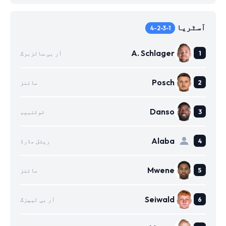
آسٹریا
4-2-3-1
A. Schlager
آر بی سالزبرگ
Posch
مائنز
Danso
ٹوٹنہیم
Alaba
ریئل مڈرڈ
Mwene
مائنز
Seiwald
آر بی لیپزگ