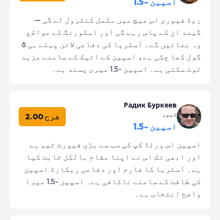
اسپین -1.5
ریڈ فیوری اس میچ میں مکمل کنٹرول لے گی —
گیند ان کے پاس رہے گی اور اسکورنگ کے مواقع
وہ بنائیں گے۔ آسٹریا کی دفاعی لائن پہلے ہی 6
گول کھا چکی ہے، اسپین کے اٹیک کے سامنے مزید
ٹوٹ سکتی ہے۔ اسپین -1.5 میری پسند ہے۔
Радик Буркеев
کیپر
شرح 2.00
اسپین -1.5
اسپین اس ورلڈ کپ کی سب سے بڑی فیورٹ ٹیم ہے
اور ابھی تک اس نے اپنا مقام بالکل ثابت کیا
ہے۔ آسٹریا کا فارم اور دفاعی ریکارڈ اسپین
کی طاقت کے سامنے ناکافی ہے۔ اسپین -1.5 میرا
واضح انتخاب ہے۔