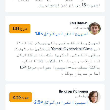
اسپین -1.5 میرا واضح انتخاب ہے۔
Сан Палыч
تجزیہ کار
شرح 1.51
اسپین انفرادی ٹوٹل >1.5
اسپین پہلے ہاف سے ہی ہائی پریشر لگائے گا
اور Yamal-Oyarzabal-Olmo کی تکون جلد گول کا
موقع بنائے گی۔ آسٹریا بلاک بنائے گا لیکن
اتنا وقت نہیں ملے گا۔ 2:0 یا 2:1 کا اسکور
بالکل ممکن ہے — اسپین انفرادی ٹوٹل >1.5
آسانی سے پار ہوگا۔
Виктор Логинов
شرط ماہر
شرح 2.55
اسپین انفرادی ٹوٹل >2.5