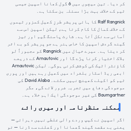
کر دیا۔ تین میچوں میں 6 گول کھانا اسپین جیسی
ٹیم کے خلاف بہت بڑا مسئلہ بن سکتا ہے۔
Ralf Rangnick کا ہائی پریشر طرزِ کھیل کمزور ٹیموں
کے خلاف کمال کا کام کرتا ہے، لیکن اسپین اس سے
آسانی سے نکل آتا ہے۔ شارٹ پاسنگ گیم اور تیز
گیند گردش اسپین کا خاص ہنر ہے جو پریشر کو بے اثر
کر دیتا ہے۔ میرے خیال میں Rangnick کو مجبوراً لو
بلاک اختیار کرنا پڑے گا اور Arnautovic کے ذریعے
کاؤنٹر اٹیک کی کوشش کرنی ہوگی۔ لیکن Arnautovic
ابھی ریڈ اسٹار بلغراد میں کھیل رہے ہیں اور پوری
ٹیم کو اکیلے کھینچ نہیں سکتے۔ David Alaba کی
موجودگی دفاع میں تجربہ ضرور لائے گی، مگر
Baumgartner کی غیر موجودگی ایک اہم خلاء ہے۔
ممکنہ منظرنامہ اور میری رائے
اگر اسپین نے کیپ وردے والی غلطی نہیں دہرائی —
یعنی بے مقصد گیند گھمانا اور کھلنے سے ڈرنا — تو