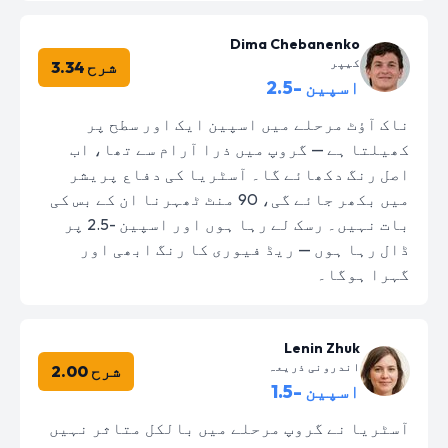
Dima Chebanenko
کیپر
شرح 3.34
اسپین -2.5
ناک آؤٹ مرحلے میں اسپین ایک اور سطح پر
کھیلتا ہے — گروپ میں ذرا آرام سے تھا، اب
اصل رنگ دکھائے گا۔ آسٹریا کی دفاع پریشر
میں بکھر جائے گی، 90 منٹ ٹھہرنا ان کے بس کی
بات نہیں۔ رسک لے رہا ہوں اور اسپین -2.5 پر
ڈال رہا ہوں — ریڈ فیوری کا رنگ ابھی اور
گہرا ہوگا۔
Lenin Zhuk
اندرونی ذریعہ
شرح 2.00
اسپین -1.5
آسٹریا نے گروپ مرحلے میں بالکل متاثر نہیں