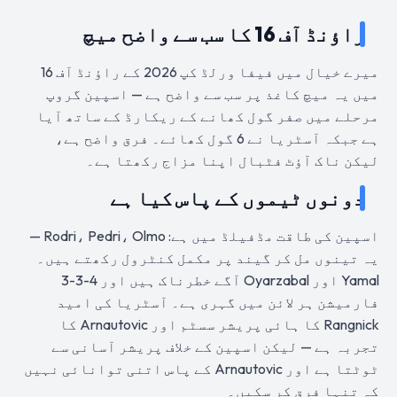
راؤنڈ آف 16 کا سب سے واضح میچ
میرے خیال میں فیفا ورلڈ کپ 2026 کے راؤنڈ آف 16
میں یہ میچ کاغذ پر سب سے واضح ہے — اسپین گروپ
مرحلے میں صفر گول کھانے کے ریکارڈ کے ساتھ آیا
ہے جبکہ آسٹریا نے 6 گول کھائے۔ فرق واضح ہے،
لیکن ناک آؤٹ فٹبال اپنا مزاج رکھتا ہے۔
دونوں ٹیموں کے پاس کیا ہے
اسپین کی طاقت مڈفیلڈ میں ہے: Rodri، Pedri، Olmo —
یہ تینوں مل کر گیند پر مکمل کنٹرول رکھتے ہیں۔
Yamal اور Oyarzabal آگے خطرناک ہیں اور 4-3-3
فارمیشن ہر لائن میں گہری ہے۔ آسٹریا کی امید
Rangnick کا ہائی پریشر سسٹم اور Arnautovic کا
تجربہ ہے — لیکن اسپین کے خلاف پریشر آسانی سے
ٹوٹتا ہے اور Arnautovic کے پاس اتنی توانائی نہیں
کہ تنہا فرق کر سکیں۔