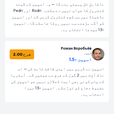
ناقابلِ حل پہیلی بنے گا — وہ اسپین کے گیند
کنٹرول کا جواب نہیں دے سکتے۔ Rodri اور Pedri
مڈفیلڈ میں سب کچھ کنٹرول کریں گے اور اسپین
کو آگے بڑھنے سے نہیں روکا جا سکے گا۔ اسپین
-1.5 سیدھا انتخاب ہے۔
Роман Воробьёв
کیپر
شرح 2.00
اسپین -1.5
اسپین نے گروپ میں اپنی طاقت ثابت کی — اب
ناک آؤٹ میں 2 گول کے فرق سے جیتیں گے۔ آسٹریا
کے پاس کوئی بھی ایسا کھلاڑی نہیں جو اسپین کی
مضبوط دفاع کو توڑ سکے۔ اسپین -1.5 میرا
انتخاب ہے۔