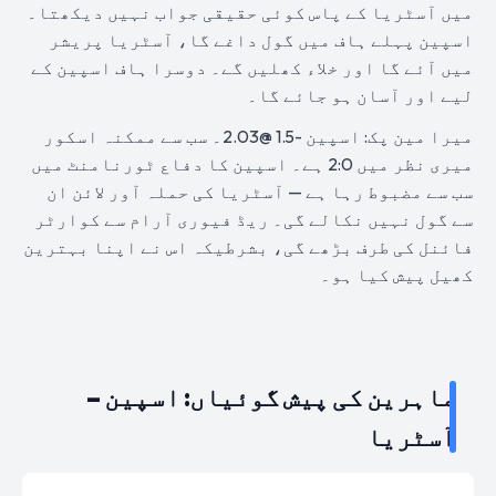
میں آسٹریا کے پاس کوئی حقیقی جواب نہیں دیکھتا۔
اسپین پہلے ہاف میں گول داغے گا، آسٹریا پریشر
میں آئے گا اور خلاء کھلیں گے۔ دوسرا ہاف اسپین کے
لیے اور آسان ہو جائے گا۔
میرا مین پک: اسپین -1.5 @2.03۔ سب سے ممکنہ اسکور
میری نظر میں 2:0 ہے۔ اسپین کا دفاع ٹورنامنٹ میں
سب سے مضبوط رہا ہے — آسٹریا کی حملہ آور لائن ان
سے گول نہیں نکالے گی۔ ریڈ فیوری آرام سے کوارٹر
فائنل کی طرف بڑھے گی، بشرطیکہ اس نے اپنا بہترین
کھیل پیش کیا ہو۔
ماہرین کی پیش گوئیاں: اسپین –
آسٹریا