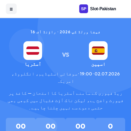
☰
فیفا ورلڈ کپ 2026 · راؤنڈ آف 16
VS
اسپین
آسٹریا
02.07.2026 · 19:00 · سوفائی اسٹیڈیم، انگلووڈ،
امریکہ
ریڈ فیوری کے سامنے آسٹریا کا امتحان — کاغذ پر
فیورٹ واضح ہے، لیکن ناک آؤٹ فٹبال میں کبھی بھی
حتمی دعوے سے نہیں چلنا چاہیے۔
00
00
00
0