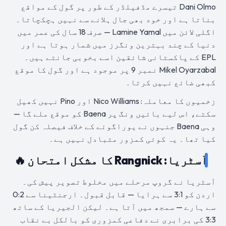
Dani Olmo تیسرے مڈفیلڈر کے طور پر گول کے مواقع
بناتا ہے اور خود بھی جال ہلانے سے نہیں ہچکچاتا۔
اگلی لائن میں Lamine Yamal — صرف 18 سال کی عمر میں
دنیا کے چند بہترین ونگرز میں شمار ہوتا ہے اور
EPL کے پاکستانی شائقین اسے بخوبی جانتے ہیں۔
Mikel Oyarzabal نمبر 9 پر موجود ہے اور گول کا موقع
کبھی ضائع نہیں کرتا۔
زخمیوں کا معاملہ: Nico Williams اور Pino نہیں کھیل
سکتے، اس لیے بائیں ونگ پر Baena کو موقع ملے گا —
وہی Baena جنہوں نے یوراگوئے کے خلاف فیصلہ کن گول
کیا تھا۔ یہ کوئی کمزور متبادل نہیں ہے۔
آسٹریا: Rangnick کا مشکل امتحان 🔥
آسٹریا نے گروپ مرحلے میں مخلوط تصویر پیش کی۔
اردن کو 3:1 سے ہرایا — قابل قبول۔ ارجنٹینا سے 0:2
سے ہارے — سمجھ میں آتا ہے۔ لیکن الجیریا کے ساتھ
3:3 کی برابری نے دفاعی کمزوری کو بالکل بے نقاب