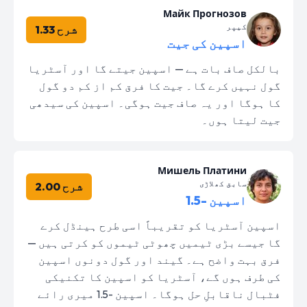
Майк Прогнозов
کیپر
شرح 1.33
اسپین کی جیت
بالکل صاف بات ہے — اسپین جیتے گا اور آسٹریا
گول نہیں کرے گا۔ جیت کا فرق کم از کم دو گول
کا ہوگا اور یہ صاف جیت ہوگی۔ اسپین کی سیدھی
جیت لیتا ہوں۔
Мишель Платини
سابق کھلاڑی
شرح 2.00
اسپین -1.5
اسپین آسٹریا کو تقریباً اسی طرح ہینڈل کرے
گا جیسے بڑی ٹیمیں چھوٹی ٹیموں کو کرتی ہیں —
فرق بہت واضح ہے۔ گیند اور گول دونوں اسپین
کی طرف ہوں گے، آسٹریا کو اسپین کا تکنیکی
فٹبال ناقابلِ حل ہوگا۔ اسپین -1.5 میری رائے