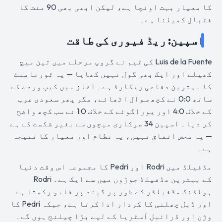
کا معیار بہت اونچا ہے، لیکن ابھی بھی 90 منٹ کا
فٹبال کھیلنا ہے۔
اسپین: ریڈ فیوری کی طاقت
Luis de la Fuente کی ٹیم نے گروپ مرحلے میں تین میچ
کھیلے اور ایک بھی گول نہیں کھایا — یہ ٹورنامنٹ
کا بہترین دفاعی ریکارڈ ہے۔ آغاز میں کیپ وردے کے
ساتھ 0:0 نے کچھ سوال اٹھائے، مگر پھر سعودی عرب
کے خلاف 4:0 اور یوراگوئے کے خلاف 1:0 نے سب کچھ واضح
کر دیا۔ اسپین 34 سرکاری میچوں سے بغیر شکست کے ہے
— یہ محض اتفاق نہیں، یہ نظام اور معیار کا نتیجہ
ہے۔
مڈفیلڈ میں Rodri اور Pedri کا مجموعہ اس وقت دنیا
کے بہترین مڈفیلڈ جوڑوں میں سے ایک ہے۔ Rodri
ہولڈنگ مڈفیلڈر کے طور پر گیند پر قابو رکھتا ہے
اور ڈبل چھلنی کا کردار ادا کرتا ہے، جبکہ Pedri کا
وژن اور ڈرائبل آسٹریا کے لیے بڑا چیلنج ہوں گے۔