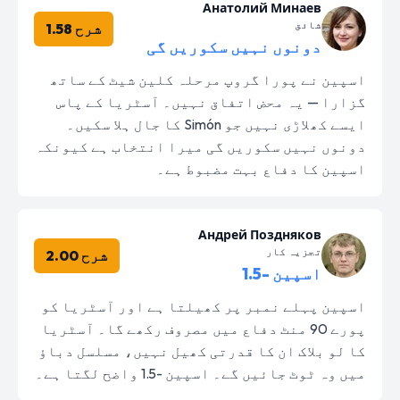
Анатолий Минаев
شائق
شرح 1.58
دونوں نہیں سکوریں گی
اسپین نے پورا گروپ مرحلہ کلین شیٹ کے ساتھ
گزارا — یہ محض اتفاق نہیں۔ آسٹریا کے پاس
ایسے کھلاڑی نہیں جو Simón کا جال ہلا سکیں۔
دونوں نہیں سکوریں گی میرا انتخاب ہے کیونکہ
اسپین کا دفاع بہت مضبوط ہے۔
Андрей Поздняков
تجزیہ کار
شرح 2.00
اسپین -1.5
اسپین پہلے نمبر پر کھیلتا ہے اور آسٹریا کو
پورے 90 منٹ دفاع میں مصروف رکھے گا۔ آسٹریا
کا لو بلاک ان کا قدرتی کھیل نہیں، مسلسل دباؤ
میں وہ ٹوٹ جائیں گے۔ اسپین -1.5 واضح لگتا ہے۔