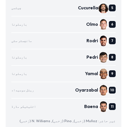
Cucurella
چیلسی
Olmo
بارسلونا
Rodri
مانچسٹر سٹی
Pedri
بارسلونا
Yamal
بارسلونا
Oyarzabal
ریئل سوسیداد
Baena
اٹلیٹیکو مڈرڈ
غیر حاضر: Muñoz (زخمی), Pino (زخمی), N. Williams (زخمی)