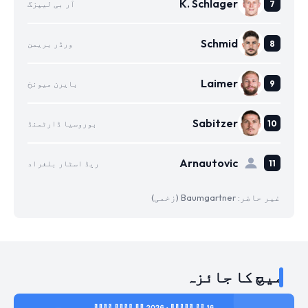
K. Schlager
آر بی لیپزگ
Schmid
ورڈر بریمن
Laimer
بایرن میونخ
Sabitzer
بوروسیا ڈارٹمنڈ
Arnautovic
ریڈ اسٹار بلغراد
غیر حاضر: Baumgartner (زخمی)
میچ کا جائزہ