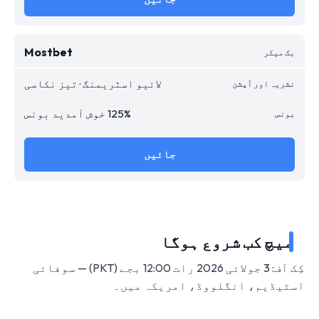
Mostbet
لائیو اسٹریمنگ · تیز نکاسی
125% خوش آمدید بونس
جائیں
میچ کب شروع ہوگا
کِک آف: 3 جولائی 2026 رات 12:00 بجے (PKT) — سوفائی
اسٹیڈیم، انگلووڈ، امریکہ میں۔