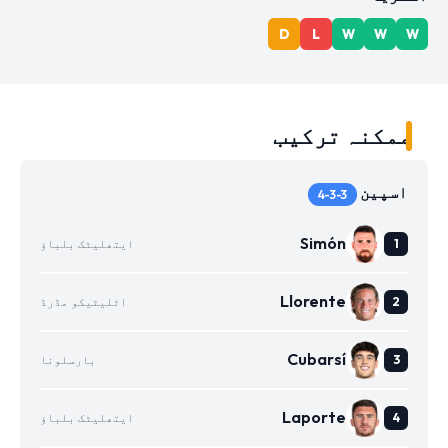
D
L
W
W
W
ممکنہ ترکیب
اسپین
4-3-3
Simón
ایتھلیٹک بلباؤ
Llorente
اٹلیٹیکو مڈرڈ
Cubarsí
بارسلونا
Laporte
ایتھلیٹک بلباؤ